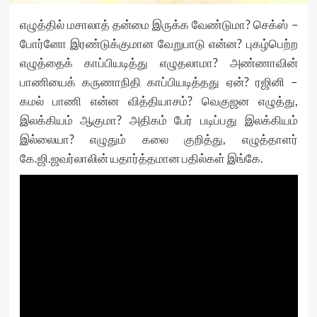
எழுத்தில் மசாலாத் தன்மை இருக்க வேண்டுமா? செக்ஸ் –
போர்னோ இரண்டுக்குமான வேறுபாடு என்ன? புகழ்பெற்ற
எழுத்தைக் காப்பியடித்து எழுதலாமா? அண்ணாவின்
பாணியைக் கருணாநிதி காப்பியடித்தது ஏன்? ரஜினி –
கமல் பாணி என்ன வித்தியாசம்? வெகுஜன எழுத்து,
இலக்கியம் ஆகுமா? அதிகம் பேர் படிப்பது இலக்கியம்
இல்லையா? எழுதும் கலை குறித்து, எழுத்தாளர்
கே.ஜி.ஜவர்லாலின் யதார்த்தமான பதில்கள் இங்கே.