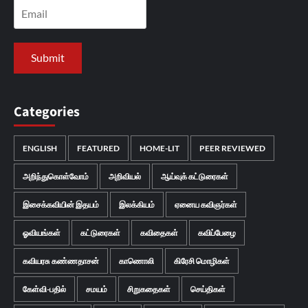
Categories
ENGLISH
FEATURED
HOME-LIT
PEER REVIEWED
அறிந்துகொள்வோம்
அறிவியல்
ஆய்வுக் கட்டுரைகள்
இசைக்கவியின் இதயம்
இலக்கியம்
ஏனைய கவிஞர்கள்
ஓவியங்கள்
கட்டுரைகள்
கவிதைகள்
கவிப்பேழை
கவியரசு கண்ணதாசன்
காணொலி
கிரேசி மொழிகள்
கேள்வி-பதில்
சமயம்
சிறுகதைகள்
செய்திகள்