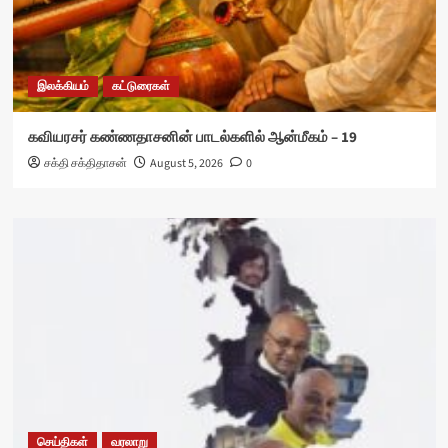
இலக்கியம்
கட்டுரைகள்
கவியரசர் கண்ணதாசனின் பாடல்களில் ஆன்மீகம் – 19
சக்தி சக்திதாசன்
August 5, 2026
0
செய்திகள்
வரலாறு