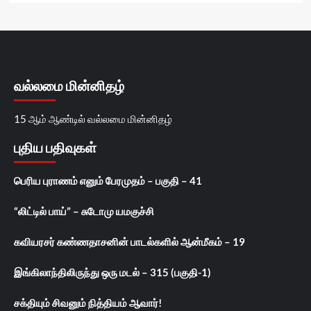
வல்லமை மின்னிதழ்
15 ஆம் ஆண்டில் வல்லமை மின்னிதழ்
புதிய பதிவுகள்
பெரிய புராணம் எனும் பேரமுதம் – பகுதி – 41
“லிட்டில் பாய்” – சுடோமு யமகுச்சி
கவியரசர் கண்ணதாசனின் பாடல்களில் ஆன்மீகம் – 19
இங்கிலாந்திலிருந்து ஒரு மடல் – 315 (பகுதி-1)
சக்தியும் சிவனும் நித்தியம் ஆவார்!