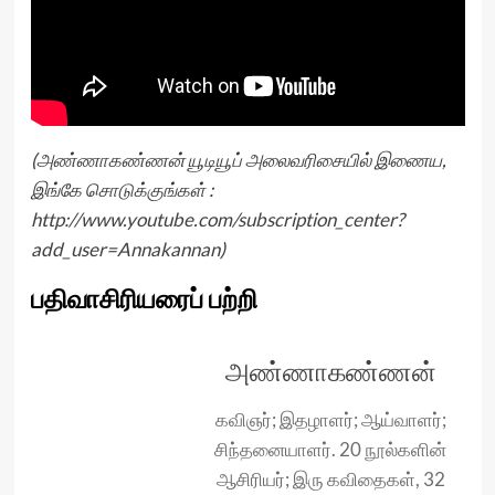
(அண்ணாகண்ணன் யூடியூப் அலைவரிசையில் இணைய,
இங்கே சொடுக்குங்கள் :
http://www.youtube.com/subscription_center?
add_user=Annakannan
)
பதிவாசிரியரைப் பற்றி
அண்ணாகண்ணன்
கவிஞர்; இதழாளர்; ஆய்வாளர்;
சிந்தனையாளர். 20 நூல்களின்
ஆசிரியர்; இரு கவிதைகள், 32