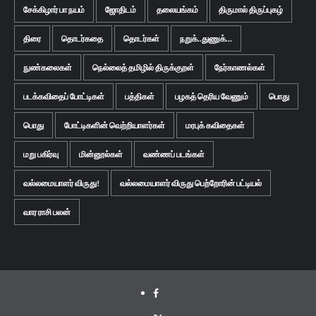
சேக்கிழார் பா நயம்
ஜோதிடம்
தலையங்கம்
திருமால் திருப்புகழ்
திரை
தொடர்கதை
தொடர்கள்
நறுக்..துணுக்...
நுண்கலைகள்
நெல்லைத் தமிழில் திருக்குறள்
நேர்காணல்கள்
படக்கவிதைப் போட்டிகள்
பத்திகள்
பழகத் தெரிய வேணும்
பொது
பொது
போட்டிகளின் வெற்றியாளர்கள்
மரபுக் கவிதைகள்
மறு பகிர்வு
மின்னூல்கள்
வண்ணப் படங்கள்
வல்லமையாளர் விருது!
வல்லமையாளர் விருது பெற்றோரின் பட்டியல்
வார ராசி பலன்
Facebook