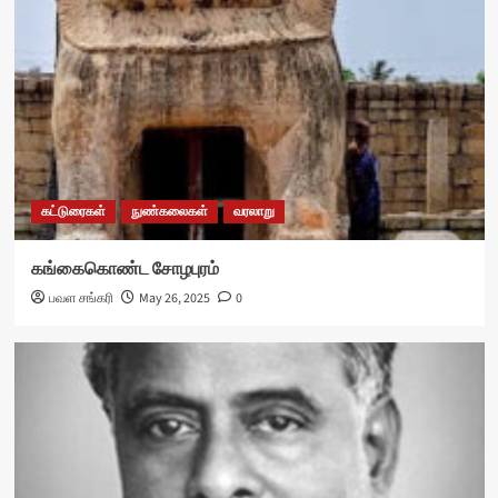
கட்டுரைகள்
நுண்கலைகள்
வரலாறு
கங்கைகொண்ட சோழபுரம்
பவள சங்கரி
May 26, 2025
0