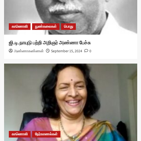
காணொலி
நுண்கலைகள்
பொது
ஜி.டி.நாயுடு பற்றி அறிஞர் அண்ணா பேச்சு
அண்ணாகண்ணன்
September 15, 2024
0
காணொலி
நேர்காணல்கள்