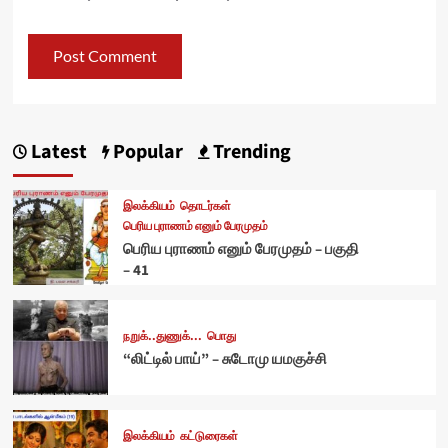
Latest
Popular
Trending
இலக்கியம்
தொடர்கள்
பெரிய புராணம் எனும் பேரமுதம்
பெரிய புராணம் எனும் பேரமுதம் – பகுதி
– 41
நறுக்..துணுக்...
பொது
“லிட்டில் பாய்” – சுடோமு யமகுச்சி
இலக்கியம்
கட்டுரைகள்