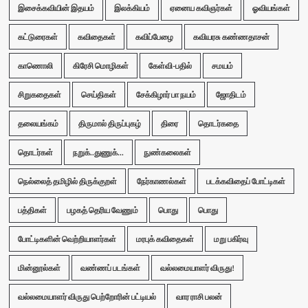
இசைக்கவியின் இதயம்
இலக்கியம்
ஏனைய கவிஞர்கள்
ஓவியங்கள்
கட்டுரைகள்
கவிதைகள்
கவிப்பேழை
கவியரசு கண்ணதாசன்
காணொலி
கிரேசி மொழிகள்
கேள்வி-பதில்
சமயம்
சிறுகதைகள்
செய்திகள்
சேக்கிழார் பா நயம்
ஜோதிடம்
தலையங்கம்
திருமால் திருப்புகழ்
திரை
தொடர்கதை
தொடர்கள்
நறுக்..துணுக்...
நுண்கலைகள்
நெல்லைத் தமிழில் திருக்குறள்
நேர்காணல்கள்
படக்கவிதைப் போட்டிகள்
பத்திகள்
பழகத் தெரிய வேணும்
பொது
பொது
போட்டிகளின் வெற்றியாளர்கள்
மரபுக் கவிதைகள்
மறு பகிர்வு
மின்னூல்கள்
வண்ணப் படங்கள்
வல்லமையாளர் விருது!
வல்லமையாளர் விருது பெற்றோரின் பட்டியல்
வார ராசி பலன்