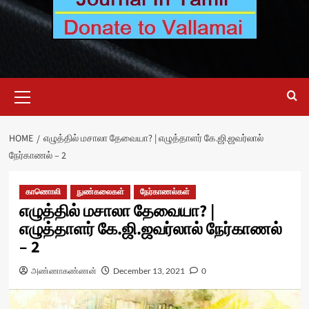
Primary
Menu
HOME
எழுத்தில் மசாலா தேவையா? | எழுத்தாளர் கே.ஜி.ஜவர்லால்
நேர்காணல் – 2
காணொலி
நுண்கலைகள்
நேர்காணல்கள்
எழுத்தில் மசாலா தேவையா? |
எழுத்தாளர் கே.ஜி.ஜவர்லால் நேர்காணல்
– 2
அண்ணாகண்ணன்
December 13, 2021
0