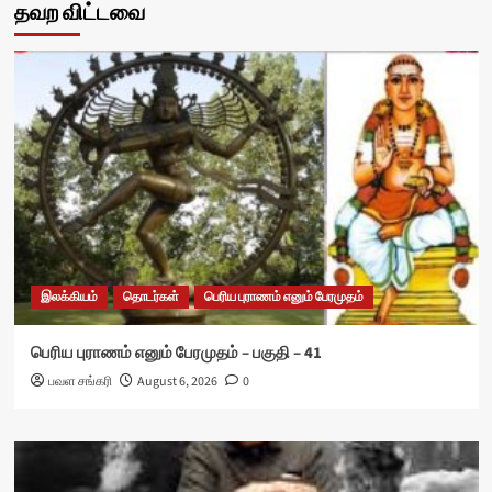
தவற விட்டவை
இலக்கியம்
தொடர்கள்
பெரிய புராணம் எனும் பேரமுதம்
பெரிய புராணம் எனும் பேரமுதம் – பகுதி – 41
பவள சங்கரி
August 6, 2026
0