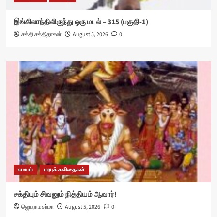
இங்கிலாந்திலிருந்து ஒரு மடல் – 315 (பகுதி-1)
சக்தி சக்திதாசன்
August 5, 2026
0
சமயம்
மரபுக் கவிதைகள்
சக்தியும் சிவனும் நித்தியம் ஆவார்!
ஜெயராமசர்மா
August 5, 2026
0