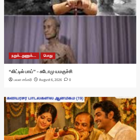
நறுக்..துணுக்...
பொது
“லிட்டில் பாய்” – சுடோமு யமகுச்சி
பவள சங்கரி
August 6, 2026
0