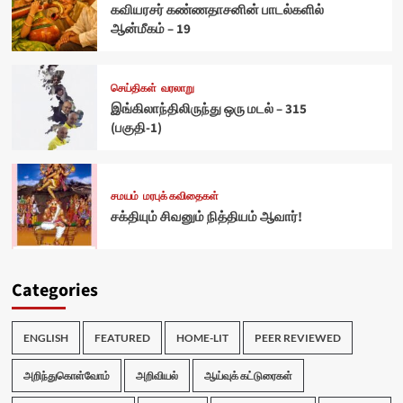
கவியரசர் கண்ணதாசனின் பாடல்களில்
ஆன்மீகம் – 19
செய்திகள்
வரலாறு
இங்கிலாந்திலிருந்து ஒரு மடல் – 315
(பகுதி-1)
சமயம்
மரபுக் கவிதைகள்
சக்தியும் சிவனும் நித்தியம் ஆவார்!
Categories
ENGLISH
FEATURED
HOME-LIT
PEER REVIEWED
அறிந்துகொள்வோம்
அறிவியல்
ஆய்வுக் கட்டுரைகள்