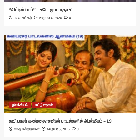
“லிட்டில் பாய்” – சுடோமு யமகுச்சி
பவள சங்கரி
August 6, 2026
0
இலக்கியம்
கட்டுரைகள்
கவியரசர் கண்ணதாசனின் பாடல்களில் ஆன்மீகம் – 19
சக்தி சக்திதாசன்
August 5, 2026
0