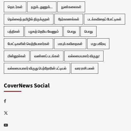
தொடர்கள்
நறுக்..துணுக்...
நுண்கலைகள்
நெல்லைத் தமிழில் திருக்குறள்
நேர்காணல்கள்
படக்கவிதைப் போட்டிகள்
பத்திகள்
பழகத் தெரிய வேணும்
பொது
பொது
போட்டிகளின் வெற்றியாளர்கள்
மரபுக் கவிதைகள்
மறு பகிர்வு
மின்னூல்கள்
வண்ணப் படங்கள்
வல்லமையாளர் விருது!
வல்லமையாளர் விருது பெற்றோரின் பட்டியல்
வார ராசி பலன்
CoverNews Social
Facebook
Twitter
Youtube