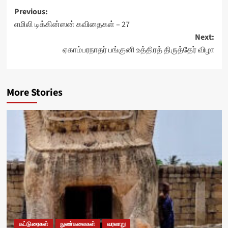
Post
Previous:
எமிலி டிக்கின்ஸன் கவிதைகள் – 27
navigation
Next:
ஏகாம்பரநாதர் பங்குனி உத்திரத் திருத்தேர் விழா
More Stories
கட்டுரைகள்
நுண்கலைகள்
வரலாறு