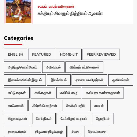
சமயம்
மரபுக் கவிதைகள்
சக்தியும் சிவனும் நித்தியம் ஆவார்!
Categories
ENGLISH
FEATURED
HOME-LIT
PEER REVIEWED
அறிந்துகொள்வோம்
அறிவியல்
ஆய்வுக் கட்டுரைகள்
இசைக்கவியின் இதயம்
இலக்கியம்
ஏனைய கவிஞர்கள்
ஓவியங்கள்
கட்டுரைகள்
கவிதைகள்
கவிப்பேழை
கவியரசு கண்ணதாசன்
காணொலி
கிரேசி மொழிகள்
கேள்வி-பதில்
சமயம்
சிறுகதைகள்
செய்திகள்
சேக்கிழார் பா நயம்
ஜோதிடம்
தலையங்கம்
திருமால் திருப்புகழ்
திரை
தொடர்கதை