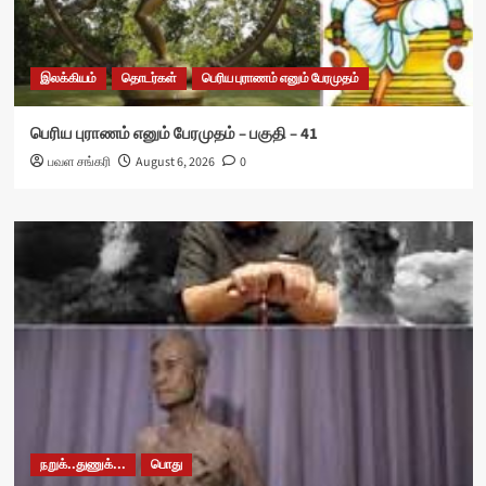
இலக்கியம்
தொடர்கள்
பெரிய புராணம் எனும் பேரமுதம்
பெரிய புராணம் எனும் பேரமுதம் – பகுதி – 41
பவள சங்கரி
August 6, 2026
0
நறுக்..துணுக்...
பொது