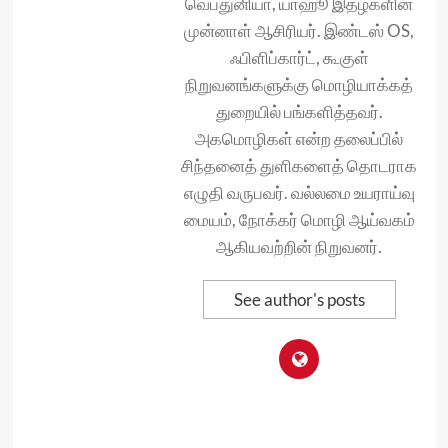
வெப்துனியா, யாஹூ இதழ்களின்
முன்னாள் ஆசிரியர். இண்டஸ் OS,
ஃபிளிப்கார்ட், கூகுள்
நிறுவனங்களுக்கு மொழியாக்கத்
துறையில் பங்களித்தவர்.
அகமொழிகள் என்ற தலைப்பில்
சிந்தனைத் துளிகளைத் தொடராக
எழுதி வருபவர். வல்லமை உயராய்வு
மையம், நோக்கர் மொழி ஆய்வகம்
ஆகியவற்றின் நிறுவனர்.
See author's posts