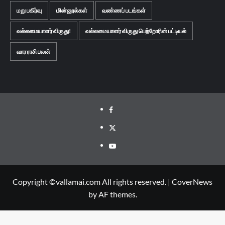
மறு பகிர்வு
மின்னூல்கள்
வண்ணப் படங்கள்
வல்லமையாளர் விருது!
வல்லமையாளர் விருது பெற்றோரின் பட்டியல்
வார ராசி பலன்
Facebook
Twitter
Youtube
Copyright ©vallamai.com All rights reserved.
|
CoverNews
by AF themes.