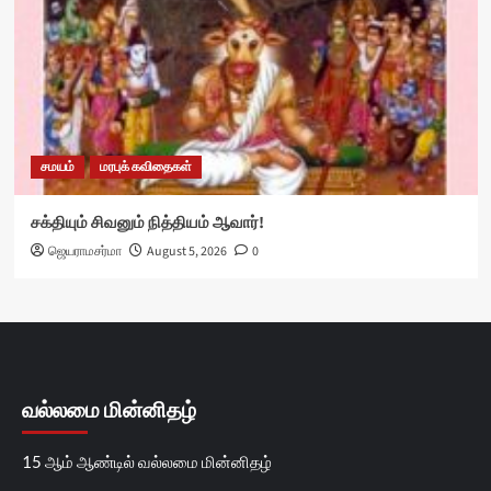
சமயம்
மரபுக் கவிதைகள்
சக்தியும் சிவனும் நித்தியம் ஆவார்!
ஜெயராமசர்மா
August 5, 2026
0
வல்லமை மின்னிதழ்
15 ஆம் ஆண்டில் வல்லமை மின்னிதழ்