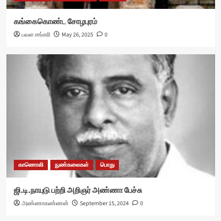
கங்கைகொண்ட சோழபுரம்
பவள சங்கரி
May 26, 2025
0
காணொலி
நுண்கலைகள்
பொது
ஜி.டி.நாயுடு பற்றி அறிஞர் அண்ணா பேச்சு
அண்ணாகண்ணன்
September 15, 2024
0