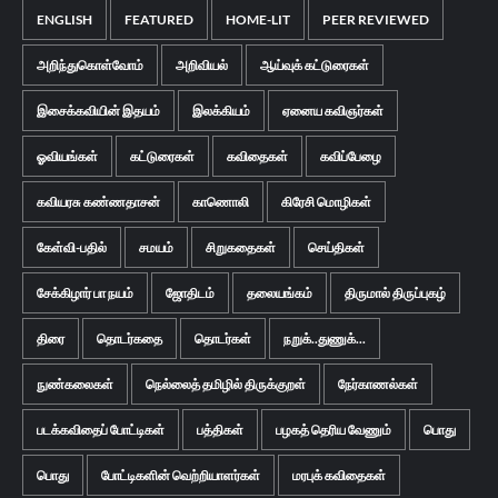
ENGLISH
FEATURED
HOME-LIT
PEER REVIEWED
அறிந்துகொள்வோம்
அறிவியல்
ஆய்வுக் கட்டுரைகள்
இசைக்கவியின் இதயம்
இலக்கியம்
ஏனைய கவிஞர்கள்
ஓவியங்கள்
கட்டுரைகள்
கவிதைகள்
கவிப்பேழை
கவியரசு கண்ணதாசன்
காணொலி
கிரேசி மொழிகள்
கேள்வி-பதில்
சமயம்
சிறுகதைகள்
செய்திகள்
சேக்கிழார் பா நயம்
ஜோதிடம்
தலையங்கம்
திருமால் திருப்புகழ்
திரை
தொடர்கதை
தொடர்கள்
நறுக்..துணுக்...
நுண்கலைகள்
நெல்லைத் தமிழில் திருக்குறள்
நேர்காணல்கள்
படக்கவிதைப் போட்டிகள்
பத்திகள்
பழகத் தெரிய வேணும்
பொது
பொது
போட்டிகளின் வெற்றியாளர்கள்
மரபுக் கவிதைகள்