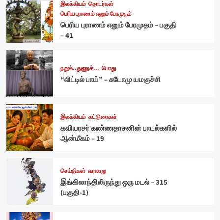
இலக்கியம்
தொடர்கள்
பெரிய புராணம் எனும் பேரமுதம்
பெரிய புராணம் எனும் பேரமுதம் – பகுதி
– 41
நறுக்..துணுக்...
பொது
“லிட்டில் பாய்” – சுடோமு யமகுச்சி
இலக்கியம்
கட்டுரைகள்
கவியரசர் கண்ணதாசனின் பாடல்களில்
ஆன்மீகம் – 19
செய்திகள்
வரலாறு
இங்கிலாந்திலிருந்து ஒரு மடல் – 315
(பகுதி-1)