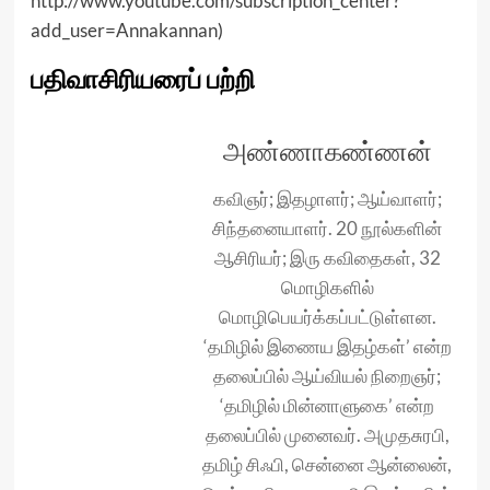
http://www.youtube.com/subscription_center?
add_user=Annakannan
)
பதிவாசிரியரைப் பற்றி
அண்ணாகண்ணன்
கவிஞர்; இதழாளர்; ஆய்வாளர்;
சிந்தனையாளர். 20 நூல்களின்
ஆசிரியர்; இரு கவிதைகள், 32
மொழிகளில்
மொழிபெயர்க்கப்பட்டுள்ளன.
‘தமிழில் இணைய இதழ்கள்’ என்ற
தலைப்பில் ஆய்வியல் நிறைஞர்;
‘தமிழில் மின்னாளுகை’ என்ற
தலைப்பில் முனைவர். அமுதசுரபி,
தமிழ் சிஃபி, சென்னை ஆன்லைன்,