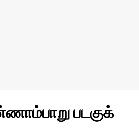
ுண்ணாம்பாறு படகுக்