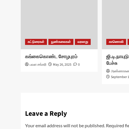
கட்டுரைகள்
நுண்கலைகள்
வரலாறு
காணொலி
கங்கைகொண்ட சோழபுரம்
ஜி.டி.நாயு
பேச்சு
பவள சங்கரி
May 26, 2025
0
அண்ணாகண
September 1
Leave a Reply
Your email address will not be published.
Required fi