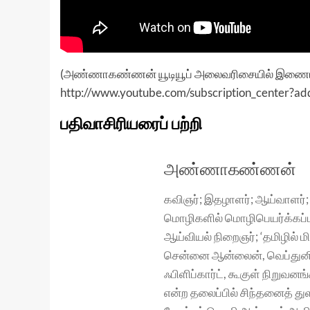
(அண்ணாகண்ணன் யூடியூப் அலைவரிசையில் இணைய, 
http://www.youtube.com/subscription_center?
பதிவாசிரியரைப் பற்றி
அண்ணாகண்ணன்
கவிஞர்; இதழாளர்; ஆய்வாளர்;
மொழிகளில் மொழிபெயர்க்கப்ப
ஆய்வியல் நிறைஞர்; ‘தமிழில் ம
சென்னை ஆன்லைன், வெப்துனி
ஃபிளிப்கார்ட், கூகுள் நிறு
என்ற தலைப்பில் சிந்தனைத் த