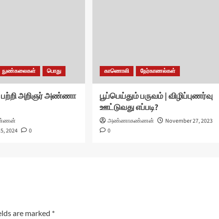
நுண்கலைகள்
பொது
காணொலி
நேர்காணல்கள்
டு பற்றி அறிஞர் அண்ணா
பூப்பெய்தும் பருவம் | விழிப்புணர்வு
ஊட்டுவது எப்படி?
்ணன்
அண்ணாகண்ணன்
November 27, 2023
5, 2024
0
0
elds are marked
*