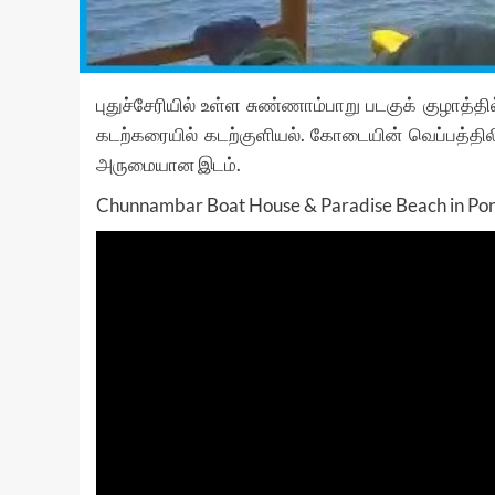
புதுச்சேரியில் உள்ள சுண்ணாம்பாறு படகுக் குழாத்தில
கடற்கரையில் கடற்குளியல். கோடையின் வெப்பத்தில
அருமையான இடம்.
Chunnambar Boat House & Paradise Beach in Pond