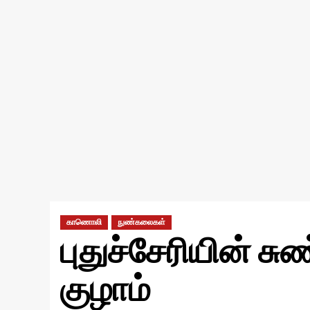
காணொலி
நுண்கலைகள்
புதுச்சேரியின் ச
குழாம்