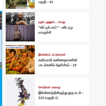
பகுதி – 41
நறுக்..துணுக்...
பொது
“லிட்டில் பாய்” – சுடோமு
யமகுச்சி
இலக்கியம்
கட்டுரைகள்
கவியரசர் கண்ணதாசனின்
பாடல்களில் ஆன்மீகம் – 19
செய்திகள்
வரலாறு
இங்கிலாந்திலிருந்து ஒரு மடல் –
315 (பகுதி-1)