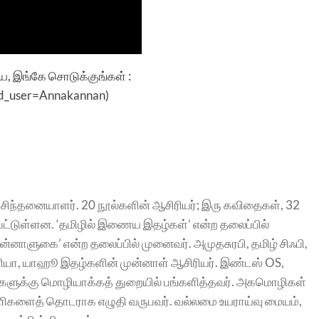
இங்கே சொடுக்குங்கள் :
add_user=Annakannan
)
 சிந்தனையாளர். 20 நூல்களின் ஆசிரியர்; இரு கவிதைகள், 32
ட்டுள்ளன. ‘தமிழில் இணைய இதழ்கள்’ என்ற தலைப்பில்
ின்னாளுகை’ என்ற தலைப்பில் முனைவர். அமுதசுரபி, தமிழ் சிஃபி,
யா, யாஹூ இதழ்களின் முன்னாள் ஆசிரியர். இண்டஸ் OS,
வனங்களுக்கு மொழியாக்கத் துறையில் பங்களித்தவர். அகமொழிகள்
ுளிகளைத் தொடராக எழுதி வருபவர். வல்லமை உயராய்வு மையம்,