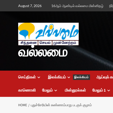
Skip
August 7, 2026
16ஆம் ஆண்டில் வல்லமை மின்னிதழ்
நி
to
content
வல்லமை
செய்திகள்
இலக்கியம்
ஆய்வுக் க
இலக்கியம்
காணொலி
மேலும்
மின்னூல்கள்
மேலும் 1
HOME
புதுச்சேரியின் சுண்ணாம்பாறு படகுக் குழாம்