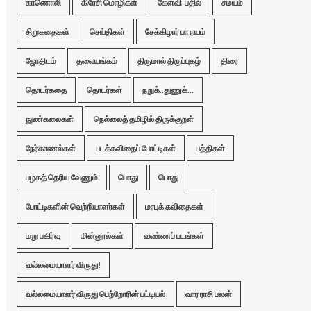
காணொலி
கிரேசி மொழிகள்
கேள்வி-பதில்
சமயம்
சிறுகதைகள்
செய்திகள்
சேக்கிழார் பா நயம்
ஜோதிடம்
தலையங்கம்
திருமால் திருப்புகழ்
திரை
தொடர்கதை
தொடர்கள்
நறுக்..துணுக்...
நுண்கலைகள்
நெல்லைத் தமிழில் திருக்குறள்
நேர்காணல்கள்
படக்கவிதைப் போட்டிகள்
பத்திகள்
பழகத் தெரிய வேணும்
பொது
பொது
போட்டிகளின் வெற்றியாளர்கள்
மரபுக் கவிதைகள்
மறு பகிர்வு
மின்னூல்கள்
வண்ணப் படங்கள்
வல்லமையாளர் விருது!
வல்லமையாளர் விருது பெற்றோரின் பட்டியல்
வார ராசி பலன்