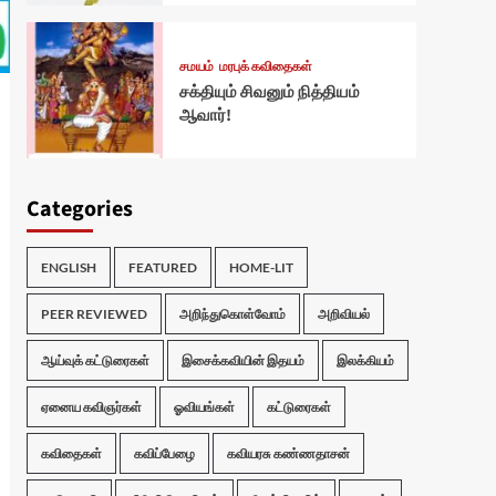
சமயம்
மரபுக் கவிதைகள்
சக்தியும் சிவனும் நித்தியம்
ஆவார்!
Categories
ENGLISH
FEATURED
HOME-LIT
PEER REVIEWED
அறிந்துகொள்வோம்
அறிவியல்
ஆய்வுக் கட்டுரைகள்
இசைக்கவியின் இதயம்
இலக்கியம்
ஏனைய கவிஞர்கள்
ஓவியங்கள்
கட்டுரைகள்
கவிதைகள்
கவிப்பேழை
கவியரசு கண்ணதாசன்