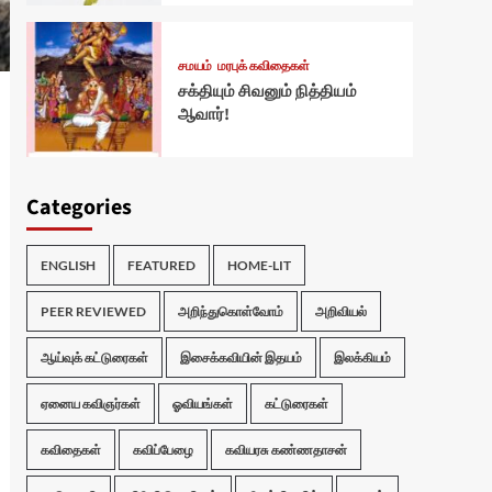
சமயம்
மரபுக் கவிதைகள்
சக்தியும் சிவனும் நித்தியம்
ஆவார்!
Categories
ENGLISH
FEATURED
HOME-LIT
PEER REVIEWED
அறிந்துகொள்வோம்
அறிவியல்
ஆய்வுக் கட்டுரைகள்
இசைக்கவியின் இதயம்
இலக்கியம்
ஏனைய கவிஞர்கள்
ஓவியங்கள்
கட்டுரைகள்
கவிதைகள்
கவிப்பேழை
கவியரசு கண்ணதாசன்