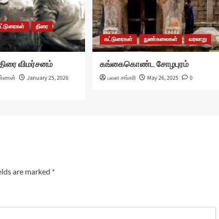
ட்டுரைகள்
திரை
கட்டுரைகள்
நுண்கலைகள்
வரலாறு
 திரை விமர்சனம்
கங்கைகொண்ட சோழபுரம்
்ணன்
January 25, 2026
பவள சங்கரி
May 26, 2025
0
elds are marked
*