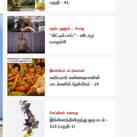
பகுதி – 41
நறுக்..துணுக்...
பொது
“லிட்டில் பாய்” – சுடோமு
யமகுச்சி
இலக்கியம்
கட்டுரைகள்
கவியரசர் கண்ணதாசனின்
பாடல்களில் ஆன்மீகம் – 19
செய்திகள்
வரலாறு
இங்கிலாந்திலிருந்து ஒரு மடல் –
315 (பகுதி-1)