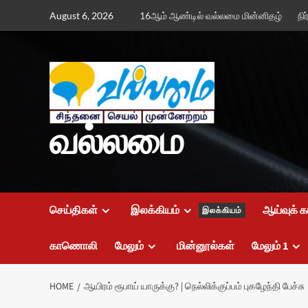
Skip
August 6, 2026
16ஆம் ஆண்டில் வல்லமை மின்னிதழ்
நி
to
content
வல்லமை
செய்திகள்
இலக்கியம்
ஆய்வுக் க
இலக்கியம்
காணொலி
மேலும்
மின்னூல்கள்
மேலும் 1
HOME
ஆயிரம் ரூபாய் யாருக்கு? | நெல்லிக்குப்பம் புகழேந்தி பேச்சு