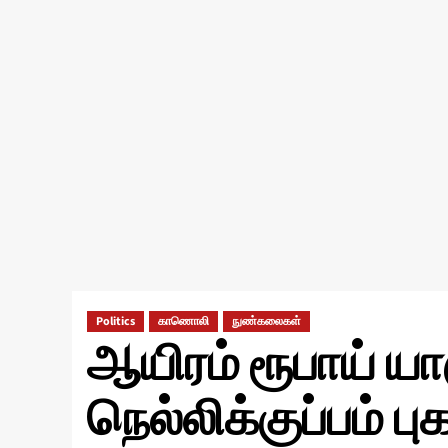
Politics
காணொலி
நுண்கலைகள்
ஆயிரம் ரூபாய் யார
நெல்லிக்குப்பம் பு