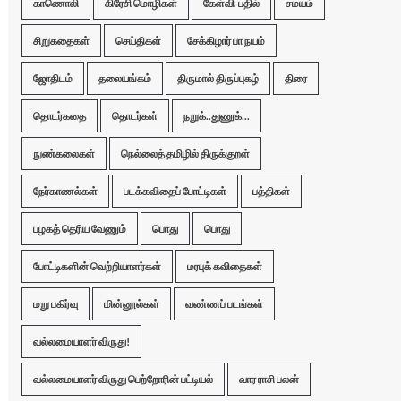
காணொலி
கிரேசி மொழிகள்
கேள்வி-பதில்
சமயம்
சிறுகதைகள்
செய்திகள்
சேக்கிழார் பா நயம்
ஜோதிடம்
தலையங்கம்
திருமால் திருப்புகழ்
திரை
தொடர்கதை
தொடர்கள்
நறுக்..துணுக்...
நுண்கலைகள்
நெல்லைத் தமிழில் திருக்குறள்
நேர்காணல்கள்
படக்கவிதைப் போட்டிகள்
பத்திகள்
பழகத் தெரிய வேணும்
பொது
பொது
போட்டிகளின் வெற்றியாளர்கள்
மரபுக் கவிதைகள்
மறு பகிர்வு
மின்னூல்கள்
வண்ணப் படங்கள்
வல்லமையாளர் விருது!
வல்லமையாளர் விருது பெற்றோரின் பட்டியல்
வார ராசி பலன்