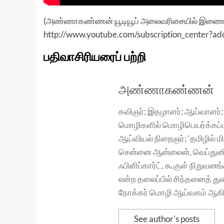
(அண்ணாகண்ணன் யூடியூப் அலைவரிசையில் இணைய, 
http://www.youtube.com/subscription_center?
பதிவாசிரியரைப் பற்றி
அண்ணாகண்ணன்
கவிஞர்; இதழாளர்; ஆய்வாளர்;
மொழிகளில் மொழிபெயர்க்கப்ப
ஆய்வியல் நிறைஞர்; ‘தமிழில் ம
சென்னை ஆன்லைன், வெப்துனி
ஃபிளிப்கார்ட், கூகுள் நிறு
என்ற தலைப்பில் சிந்தனைத் த
நோக்கர் மொழி ஆய்வகம் ஆகிய
See author's posts