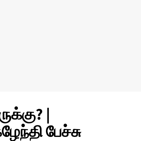
ுக்கு? |
கழேந்தி பேச்சு