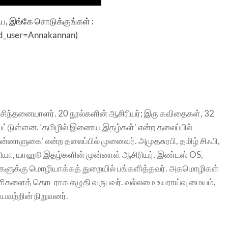
இங்கே சொடுக்குங்கள் :
add_user=Annakannan
)
 சிந்தனையாளர். 20 நூல்களின் ஆசிரியர்; இரு கவிதைகள், 32
ட்டுள்ளன. ‘தமிழில் இணைய இதழ்கள்’ என்ற தலைப்பில்
ின்னாளுகை’ என்ற தலைப்பில் முனைவர். அமுதசுரபி, தமிழ் சிஃபி,
யா, யாஹூ இதழ்களின் முன்னாள் ஆசிரியர். இண்டஸ் OS,
வனங்களுக்கு மொழியாக்கத் துறையில் பங்களித்தவர். அகமொழிகள்
ுளிகளைத் தொடராக எழுதி வருபவர். வல்லமை உயராய்வு மையம்,
வற்றின் நிறுவனர்.