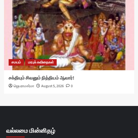
சமயம்
மரபுக் கவிதைகள்
சக்தியும் சிவனும் நித்தியம் ஆவார்!
ஜெயராமசர்மா
August 5, 2026
0
வல்லமை மின்னிதழ்