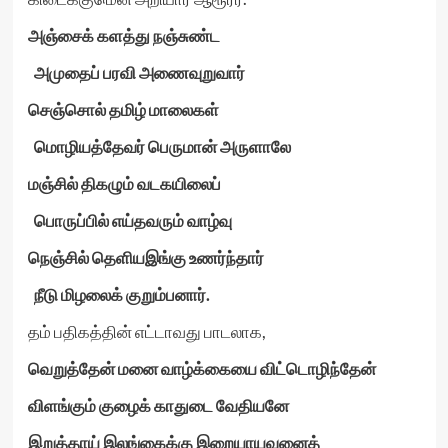
அஞ்சைக் களத்து நஞ்சுண்ட
அமுதைப் பரவி அணைவுறுவார்
செஞ்சொல் தமிழ் மாலைகள்
மொழியத்தேவர் பெருமான் அருளாலே
மஞ்சில் திகழும் வடகயிலைப்
பொருப்பில் எய்தவரும் வாழ்வு
நெஞ்சில் தெளியஇங்கு உணர்ந்தார்
நீடு மிழலைக் குறும்பனார்.
தம் பதிகத்தின் எட்டாவது பாடலாக,
வெறுத்தேன் மனை வாழ்க்கையை விட்டொழிந்தேன்
விளங்கும் குழைக் காதுடை வேதியனே
இறுத்தாய் இலங்கைக்கு இறையாயவனைத்