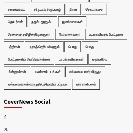
தலையங்கம்
திருமால் திருப்புகழ்
திரை
தொடர்கதை
தொடர்கள்
நறுக்..துணுக்...
நுண்கலைகள்
நெல்லைத் தமிழில் திருக்குறள்
நேர்காணல்கள்
படக்கவிதைப் போட்டிகள்
பத்திகள்
பழகத் தெரிய வேணும்
பொது
பொது
போட்டிகளின் வெற்றியாளர்கள்
மரபுக் கவிதைகள்
மறு பகிர்வு
மின்னூல்கள்
வண்ணப் படங்கள்
வல்லமையாளர் விருது!
வல்லமையாளர் விருது பெற்றோரின் பட்டியல்
வார ராசி பலன்
CoverNews Social
Facebook
Twitter