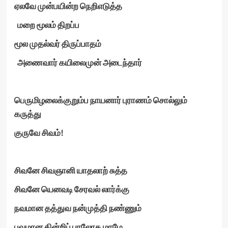
ஏலவே முன்பயின்ற நெறிஎடுத்த
மறை மூலம் திறப்ப
மூல முதல்வர் திருப்பாதம்
அணைவார் கயிலைமுன் அடைந்தார்
பெருமிழலைக்குறும்ப நாயனார் புராணம் சொல்லும்
கருத்து
குருவே சிவம்
!
சிவனே சிவஞானி யாதலாற் சுத்த
சிவனே யெனவடி சேரவல் லார்க்கு
நவமான தத்துவ நன்முத்தி நண்ணும்
பவமான தின்றிப் பரலோக மாமே