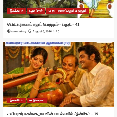
இலக்கியம்
தொடர்கள்
பெரிய புராணம் எனும் பேரமுதம்
பெரிய புராணம் எனும் பேரமுதம் – பகுதி – 41
பவள சங்கரி
August 6, 2026
0
இலக்கியம்
கட்டுரைகள்
கவியரசர் கண்ணதாசனின் பாடல்களில் ஆன்மீகம் – 19