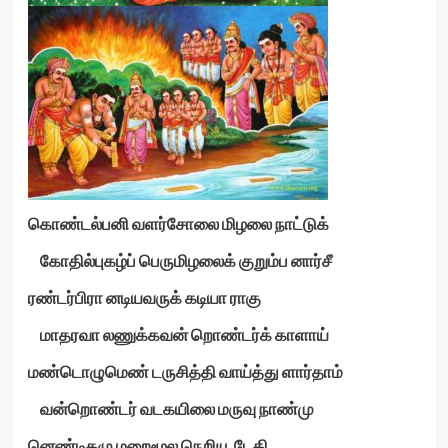
கொண்டல்பனி வளர்சோலை மிழலை நாட்டுக்
கோதில்புகழ்ப் பெருமிழலைக் குறும்ப னார்சீ
ரண்டர்பிரா னடியவருக் கடியா ராகு
மாதரவா லணுக்கவன் றொண்டர்க் காளாய்
மண்டொழுமெண் டருசித்தி வாய்த்து ளார்தாம்
வன்றொண்டர் வடகயிலை மருவு நாண்மு
னெண்டிகழு மறைமூல நெறியூ டேகி