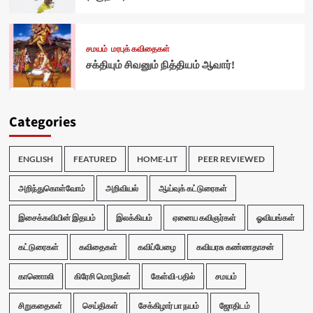
சமயம்
மரபுக் கவிதைகள்
சக்தியும் சிவனும் நித்தியம் ஆவார்!
Categories
ENGLISH
FEATURED
HOME-LIT
PEER REVIEWED
அறிந்துகொள்வோம்
அறிவியல்
ஆய்வுக் கட்டுரைகள்
இசைக்கவியின் இதயம்
இலக்கியம்
ஏனைய கவிஞர்கள்
ஓவியங்கள்
கட்டுரைகள்
கவிதைகள்
கவிப்பேழை
கவியரசு கண்ணதாசன்
காணொலி
கிரேசி மொழிகள்
கேள்வி-பதில்
சமயம்
சிறுகதைகள்
செய்திகள்
சேக்கிழார் பா நயம்
ஜோதிடம்