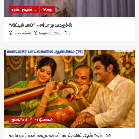
நறுக்..துணுக்...
பொது
“லிட்டில் பாய்” – சுடோமு யமகுச்சி
பவள சங்கரி
August 6, 2026
0
இலக்கியம்
கட்டுரைகள்
கவியரசர் கண்ணதாசனின் பாடல்களில் ஆன்மீகம் – 19