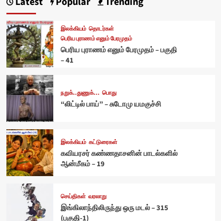
Latest
Popular
Trending
இலக்கியம்
தொடர்கள்
பெரிய புராணம் எனும் பேரமுதம்
பெரிய புராணம் எனும் பேரமுதம் – பகுதி
– 41
நறுக்..துணுக்...
பொது
“லிட்டில் பாய்” – சுடோமு யமகுச்சி
இலக்கியம்
கட்டுரைகள்
கவியரசர் கண்ணதாசனின் பாடல்களில்
ஆன்மீகம் – 19
செய்திகள்
வரலாறு
இங்கிலாந்திலிருந்து ஒரு மடல் – 315
(பகுதி-1)