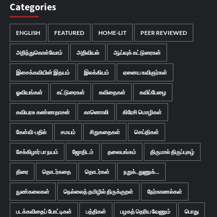
Categories
ENGLISH
FEATURED
HOME-LIT
PEER REVIEWED
அறிந்துகொள்வோம்
அறிவியல்
ஆய்வுக் கட்டுரைகள்
இசைக்கவியின் இதயம்
இலக்கியம்
ஏனைய கவிஞர்கள்
ஓவியங்கள்
கட்டுரைகள்
கவிதைகள்
கவிப்பேழை
கவியரசு கண்ணதாசன்
காணொலி
கிரேசி மொழிகள்
கேள்வி-பதில்
சமயம்
சிறுகதைகள்
செய்திகள்
சேக்கிழார் பா நயம்
ஜோதிடம்
தலையங்கம்
திருமால் திருப்புகழ்
திரை
தொடர்கதை
தொடர்கள்
நறுக்..துணுக்...
நுண்கலைகள்
நெல்லைத் தமிழில் திருக்குறள்
நேர்காணல்கள்
படக்கவிதைப் போட்டிகள்
பத்திகள்
பழகத் தெரிய வேணும்
பொது