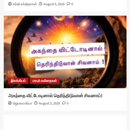
சக்தி சக்திதாசன்
August 5, 2026
0
இலக்கியம்
மரபுக் கவிதைகள்
அகந்தை விட்டோடினால் தெரிந்திடுவான் சிவனாய்!
ஜெயராமசர்மா
August 3, 2026
0