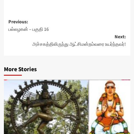
Post
Previous:
பல்லழகன் – பகுதி 16
navigation
Next:
அச்சகத்திலிருந்து ஆட்சிமன்றம்வரை உயர்ந்தவர்!
More Stories