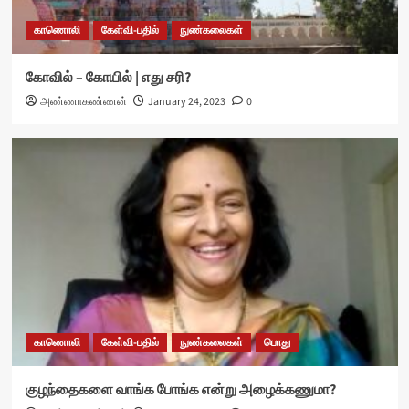
காணொலி
கேள்வி-பதில்
நுண்கலைகள்
கோவில் – கோயில் | எது சரி?
அண்ணாகண்ணன்
January 24, 2023
0
காணொலி
கேள்வி-பதில்
நுண்கலைகள்
பொது
குழந்தைகளை வாங்க போங்க என்று அழைக்கணுமா?