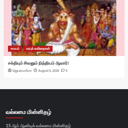
சமயம்
மரபுக் கவிதைகள்
சக்தியும் சிவனும் நித்தியம் ஆவார்!
ஜெயராமசர்மா
August 5, 2026
0
வல்லமை மின்னிதழ்
15 ஆம் ஆண்டில் வல்லமை மின்னிதழ்