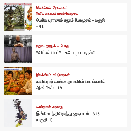
இலக்கியம்
தொடர்கள்
பெரிய புராணம் எனும் பேரமுதம்
பெரிய புராணம் எனும் பேரமுதம் – பகுதி
– 41
நறுக்..துணுக்...
பொது
“லிட்டில் பாய்” – சுடோமு யமகுச்சி
இலக்கியம்
கட்டுரைகள்
கவியரசர் கண்ணதாசனின் பாடல்களில்
ஆன்மீகம் – 19
செய்திகள்
வரலாறு
இங்கிலாந்திலிருந்து ஒரு மடல் – 315
(பகுதி-1)