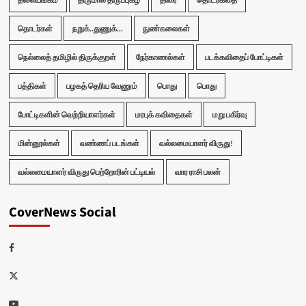
தொடர்கள்
நறுக்..துணுக்...
நுண்கலைகள்
நெல்லைத் தமிழில் திருக்குறள்
நேர்காணல்கள்
படக்கவிதைப் போட்டிகள்
பத்திகள்
பழகத் தெரிய வேணும்
பொது
பொது
போட்டிகளின் வெற்றியாளர்கள்
மரபுக் கவிதைகள்
மறு பகிர்வு
மின்னூல்கள்
வண்ணப் படங்கள்
வல்லமையாளர் விருது!
வல்லமையாளர் விருது பெற்றோரின் பட்டியல்
வார ராசி பலன்
CoverNews Social
Facebook
Twitter
Youtube