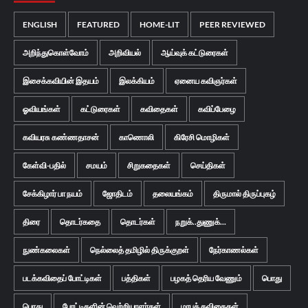
ENGLISH
FEATURED
HOME-LIT
PEER REVIEWED
அறிந்துகொள்வோம்
அறிவியல்
ஆய்வுக் கட்டுரைகள்
இசைக்கவியின் இதயம்
இலக்கியம்
ஏனைய கவிஞர்கள்
ஓவியங்கள்
கட்டுரைகள்
கவிதைகள்
கவிப்பேழை
கவியரசு கண்ணதாசன்
காணொலி
கிரேசி மொழிகள்
கேள்வி-பதில்
சமயம்
சிறுகதைகள்
செய்திகள்
சேக்கிழார் பா நயம்
ஜோதிடம்
தலையங்கம்
திருமால் திருப்புகழ்
திரை
தொடர்கதை
தொடர்கள்
நறுக்..துணுக்...
நுண்கலைகள்
நெல்லைத் தமிழில் திருக்குறள்
நேர்காணல்கள்
படக்கவிதைப் போட்டிகள்
பத்திகள்
பழகத் தெரிய வேணும்
பொது
பொது
போட்டிகளின் வெற்றியாளர்கள்
மரபுக் கவிதைகள்