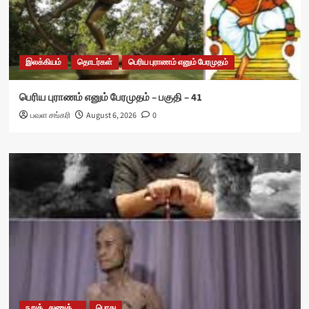
இலக்கியம்
தொடர்கள்
பெரிய புராணம் எனும் பேரமுதம்
பெரிய புராணம் எனும் பேரமுதம் – பகுதி – 41
பவள சங்கரி
August 6, 2026
0
நறுக்..துணுக்...
பொது