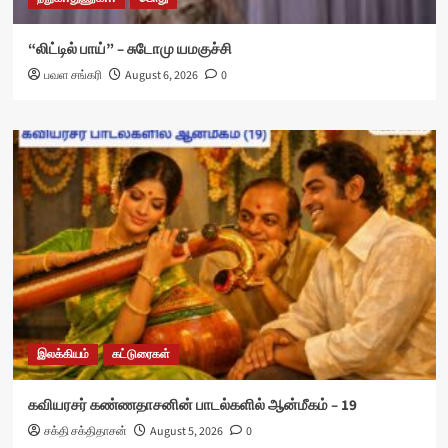
“லிட்டில் பாய்” – சுடோமு யமகுச்சி
பவள சங்கரி
August 6, 2026
0
இலக்கியம்
கட்டுரைகள்
கவியரசர் கண்ணதாசனின் பாடல்களில் ஆன்மீகம் – 19
சக்தி சக்திதாசன்
August 5, 2026
0