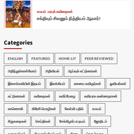
சமயம்
மரபுக் கவிதைகள்
சக்தியும் சிவனும் நித்தியம் ஆவார்!
Categories
ENGLISH
FEATURED
HOME-LIT
PEER REVIEWED
அறிந்துகொள்வோம்
அறிவியல்
ஆய்வுக் கட்டுரைகள்
இசைக்கவியின் இதயம்
இலக்கியம்
ஏனைய கவிஞர்கள்
ஓவியங்கள்
கட்டுரைகள்
கவிதைகள்
கவிப்பேழை
கவியரசு கண்ணதாசன்
காணொலி
கிரேசி மொழிகள்
கேள்வி-பதில்
சமயம்
சிறுகதைகள்
செய்திகள்
சேக்கிழார் பா நயம்
ஜோதிடம்
தலையங்கம்
திருமால் திருப்புகழ்
திரை
தொடர்கதை