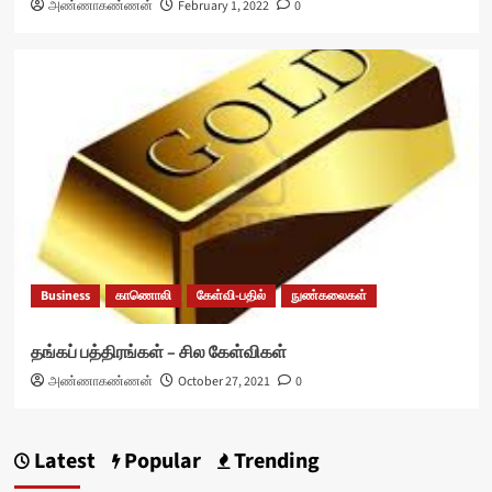
அண்ணாகண்ணன்
February 1, 2022
0
Business
காணொலி
கேள்வி-பதில்
நுண்கலைகள்
தங்கப் பத்திரங்கள் – சில கேள்விகள்
அண்ணாகண்ணன்
October 27, 2021
0
Latest
Popular
Trending