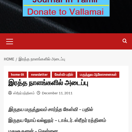
Primary
Menu
HOME
இரத்த நாளங்களில் அடைப்பு
home-lit
newsletter
கேள்வி-பதில்
மருத்துவ ஆலோசனைகள்
இரத்த நாளங்களில் அடைப்பு
ஸ்ரீதர் ரத்தினம்
December 11, 2011
இருதய மருத்துவம் சார்ந்த கேள்வி – பதில்
இருதய நோய் வல்லுநர் – டாக்டர். ஸ்ரீதர் ரத்தினம்
மதுசூதனன் – சென்னை.