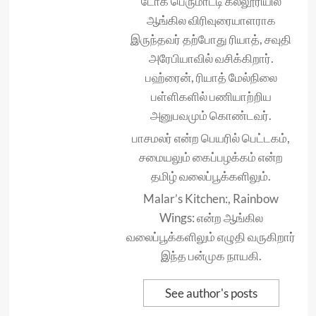
டோக் பெருமாட்டி கல்லூரியில்
ஆங்கில விரிவுரையாளராக
இருந்தவர் தற்போது ரியாத், சவுதி
அரேபியாவில் வசிக்கிறார்.
பஹ்ரைன், ரியாத் மேல்நிலை
பள்ளிகளில் பணியாற்றிய
அனுபவமும் கொண்டவர்.
பாசமலர் என்ற பெயரில் பெட்டகம்,
சமையலும் கைப்பழக்கம் என்ற
தமிழ் வலைப்பூக்களிலும்.
Malar’s Kitchen:, Rainbow
Wings: என்ற ஆங்கில
வலைப்பூக்களிலும் எழுதி வருகிறார்
இந்த பன்முக நாயகி.
See author's posts