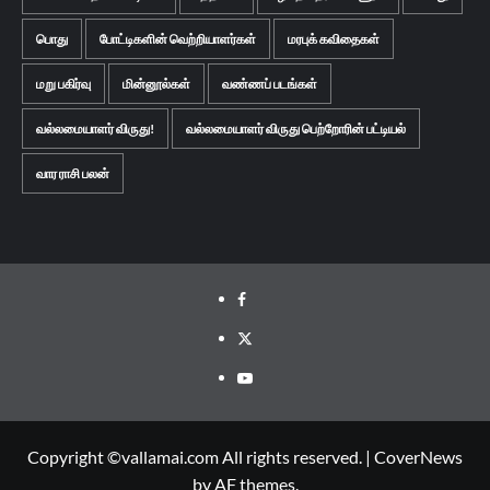
பொது
போட்டிகளின் வெற்றியாளர்கள்
மரபுக் கவிதைகள்
மறு பகிர்வு
மின்னூல்கள்
வண்ணப் படங்கள்
வல்லமையாளர் விருது!
வல்லமையாளர் விருது பெற்றோரின் பட்டியல்
வார ராசி பலன்
Facebook
Twitter
Youtube
Copyright ©vallamai.com All rights reserved.
|
CoverNews
by AF themes.