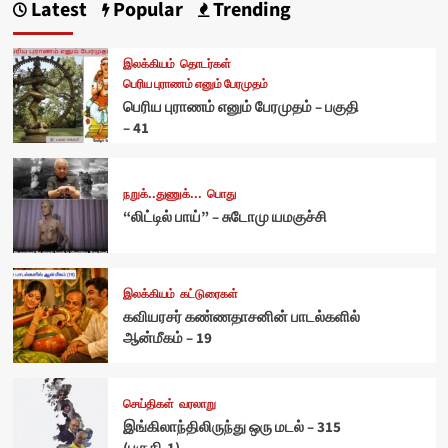
Latest
Popular
Trending
இலக்கியம்
தொடர்கள்
பெரிய புராணம் எனும் பேரமுதம்
பெரிய புராணம் எனும் பேரமுதம் – பகுதி
– 41
நறுக்..துணுக்...
பொது
“லிட்டில் பாய்” – சுடோமு யமகுச்சி
இலக்கியம்
கட்டுரைகள்
கவியரசர் கண்ணதாசனின் பாடல்களில்
ஆன்மீகம் – 19
செய்திகள்
வரலாறு
இங்கிலாந்திலிருந்து ஒரு மடல் – 315