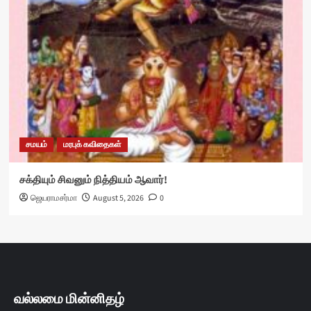
சமயம்
மரபுக் கவிதைகள்
சக்தியும் சிவனும் நித்தியம் ஆவார்!
ஜெயராமசர்மா
August 5, 2026
0
வல்லமை மின்னிதழ்