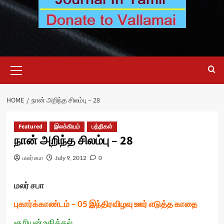
Primary
Menu
HOME
நான் அறிந்த சிலம்பு – 28
Featured
இலக்கியம்
பத்திகள்
நான் அறிந்த சிலம்பு – 28
மலர் சபா
July 9, 2012
0
மலர் சபா
புகார்க்காண்டம் – 05 இந்திரவிழவு ஊர் எடுத்த காதை
சூரியன் உதித்தல்