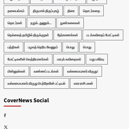
தலையங்கம்
திருமால் திருப்புகழ்
திரை
தொடர்கதை
தொடர்கள்
நறுக்..துணுக்...
நுண்கலைகள்
நெல்லைத் தமிழில் திருக்குறள்
நேர்காணல்கள்
படக்கவிதைப் போட்டிகள்
பத்திகள்
பழகத் தெரிய வேணும்
பொது
பொது
போட்டிகளின் வெற்றியாளர்கள்
மரபுக் கவிதைகள்
மறு பகிர்வு
மின்னூல்கள்
வண்ணப் படங்கள்
வல்லமையாளர் விருது!
வல்லமையாளர் விருது பெற்றோரின் பட்டியல்
வார ராசி பலன்
CoverNews Social
Facebook
Twitter