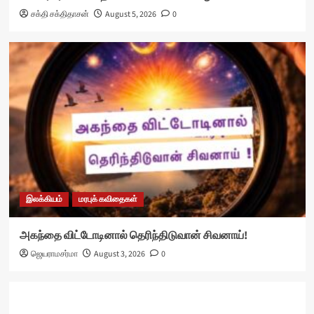
சக்தி சக்திதாசன்
August 5, 2026
0
இலக்கியம்
மரபுக் கவிதைகள்
அகந்தை விட்டோடினால் தெரிந்திடுவான் சிவனாய்!
ஜெயராமசர்மா
August 3, 2026
0