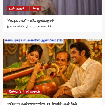
நறுக்..துணுக்...
பொது
“லிட்டில் பாய்” – சுடோமு யமகுச்சி
பவள சங்கரி
August 6, 2026
0
இலக்கியம்
கட்டுரைகள்
கவியரசர் கண்ணதாசனின் பாடல்களில் ஆன்மீகம் – 19