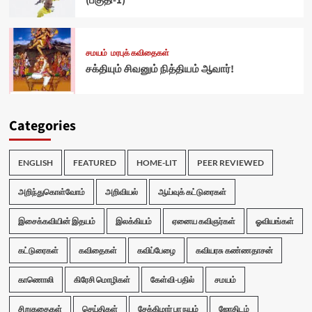
(பகுதி-1)
சமயம்
மரபுக் கவிதைகள்
சக்தியும் சிவனும் நித்தியம் ஆவார்!
Categories
ENGLISH
FEATURED
HOME-LIT
PEER REVIEWED
அறிந்துகொள்வோம்
அறிவியல்
ஆய்வுக் கட்டுரைகள்
இசைக்கவியின் இதயம்
இலக்கியம்
ஏனைய கவிஞர்கள்
ஓவியங்கள்
கட்டுரைகள்
கவிதைகள்
கவிப்பேழை
கவியரசு கண்ணதாசன்
காணொலி
கிரேசி மொழிகள்
கேள்வி-பதில்
சமயம்
சிறுகதைகள்
செய்திகள்
சேக்கிழார் பா நயம்
ஜோதிடம்