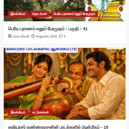
இலக்கியம்
தொடர்கள்
பெரிய புராணம் எனும் பேரமுதம்
பெரிய புராணம் எனும் பேரமுதம் – பகுதி – 41
பவள சங்கரி
August 6, 2026
0
இலக்கியம்
கட்டுரைகள்
கவியரசர் கண்ணதாசனின் பாடல்களில் ஆன்மீகம் – 19