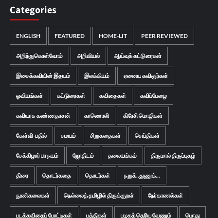
Categories
ENGLISH
FEATURED
HOME-LIT
PEER REVIEWED
அறிந்துகொள்வோம்
அறிவியல்
ஆய்வுக் கட்டுரைகள்
இசைக்கவியின் இதயம்
இலக்கியம்
ஏனைய கவிஞர்கள்
ஓவியங்கள்
கட்டுரைகள்
கவிதைகள்
கவிப்பேழை
கவியரசு கண்ணதாசன்
காணொலி
கிரேசி மொழிகள்
கேள்வி-பதில்
சமயம்
சிறுகதைகள்
செய்திகள்
சேக்கிழார் பா நயம்
ஜோதிடம்
தலையங்கம்
திருமால் திருப்புகழ்
திரை
தொடர்கதை
தொடர்கள்
நறுக்..துணுக்...
நுண்கலைகள்
நெல்லைத் தமிழில் திருக்குறள்
நேர்காணல்கள்
படக்கவிதைப் போட்டிகள்
பத்திகள்
பழகத் தெரிய வேணும்
பொது