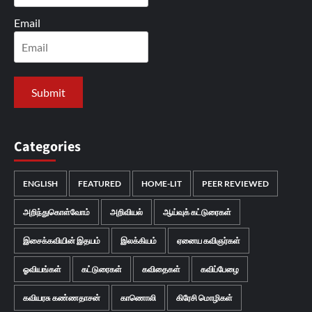
Email
Categories
ENGLISH
FEATURED
HOME-LIT
PEER REVIEWED
அறிந்துகொள்வோம்
அறிவியல்
ஆய்வுக் கட்டுரைகள்
இசைக்கவியின் இதயம்
இலக்கியம்
ஏனைய கவிஞர்கள்
ஓவியங்கள்
கட்டுரைகள்
கவிதைகள்
கவிப்பேழை
கவியரசு கண்ணதாசன்
காணொலி
கிரேசி மொழிகள்