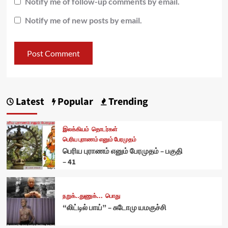
Notify me of follow-up comments by email.
Notify me of new posts by email.
Latest
Popular
Trending
இலக்கியம்
தொடர்கள்
பெரிய புராணம் எனும் பேரமுதம்
பெரிய புராணம் எனும் பேரமுதம் – பகுதி
– 41
நறுக்..துணுக்...
பொது
“லிட்டில் பாய்” – சுடோமு யமகுச்சி