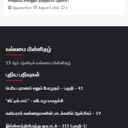
சக்தியும் சிவனும் நித்தியம் ஆவார்!
ஜெயராமசர்மா
August 5, 2026
0
வல்லமை மின்னிதழ்
15 ஆம் ஆண்டில் வல்லமை மின்னிதழ்
புதிய பதிவுகள்
பெரிய புராணம் எனும் பேரமுதம் – பகுதி – 41
“லிட்டில் பாய்” – சுடோமு யமகுச்சி
கவியரசர் கண்ணதாசனின் பாடல்களில் ஆன்மீகம் – 19
இங்கிலாந்திலிருந்து ஒரு மடல் – 315 (பகுதி-1)