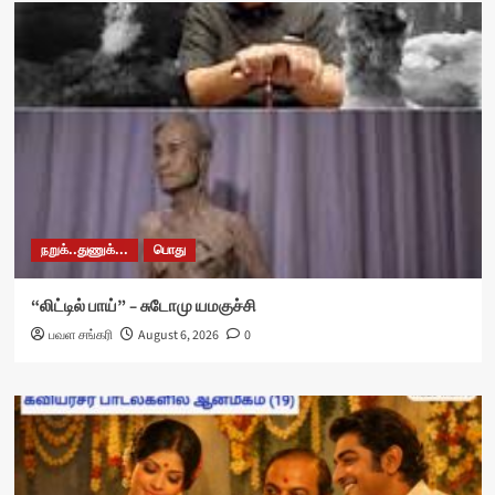
நறுக்..துணுக்...
பொது
“லிட்டில் பாய்” – சுடோமு யமகுச்சி
பவள சங்கரி
August 6, 2026
0