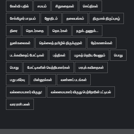
கேள்வி-பதில்
சமயம்
சிறுகதைகள்
செய்திகள்
சேக்கிழார் பா நயம்
ஜோதிடம்
தலையங்கம்
திருமால் திருப்புகழ்
திரை
தொடர்கதை
தொடர்கள்
நறுக்..துணுக்...
நுண்கலைகள்
நெல்லைத் தமிழில் திருக்குறள்
நேர்காணல்கள்
படக்கவிதைப் போட்டிகள்
பத்திகள்
பழகத் தெரிய வேணும்
பொது
பொது
போட்டிகளின் வெற்றியாளர்கள்
மரபுக் கவிதைகள்
மறு பகிர்வு
மின்னூல்கள்
வண்ணப் படங்கள்
வல்லமையாளர் விருது!
வல்லமையாளர் விருது பெற்றோரின் பட்டியல்
வார ராசி பலன்