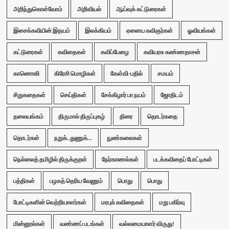
அறிந்துகொள்வோம்
அறிவியல்
ஆய்வுக் கட்டுரைகள்
இசைக்கவியின் இதயம்
இலக்கியம்
ஏனைய கவிஞர்கள்
ஓவியங்கள்
கட்டுரைகள்
கவிதைகள்
கவிப்பேழை
கவியரசு கண்ணதாசன்
காணொலி
கிரேசி மொழிகள்
கேள்வி-பதில்
சமயம்
சிறுகதைகள்
செய்திகள்
சேக்கிழார் பா நயம்
ஜோதிடம்
தலையங்கம்
திருமால் திருப்புகழ்
திரை
தொடர்கதை
தொடர்கள்
நறுக்..துணுக்...
நுண்கலைகள்
நெல்லைத் தமிழில் திருக்குறள்
நேர்காணல்கள்
படக்கவிதைப் போட்டிகள்
பத்திகள்
பழகத் தெரிய வேணும்
பொது
பொது
போட்டிகளின் வெற்றியாளர்கள்
மரபுக் கவிதைகள்
மறு பகிர்வு
மின்னூல்கள்
வண்ணப் படங்கள்
வல்லமையாளர் விருது!