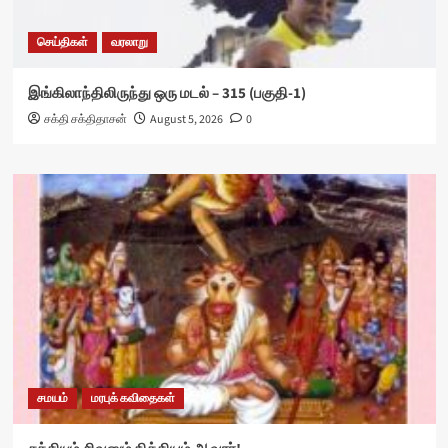
செய்திகள்
வரலாறு
இங்கிலாந்திலிருந்து ஒரு மடல் – 315 (பகுதி-1)
சக்தி சக்திதாசன்
August 5, 2026
0
சமயம்
மரபுக் கவிதைகள்