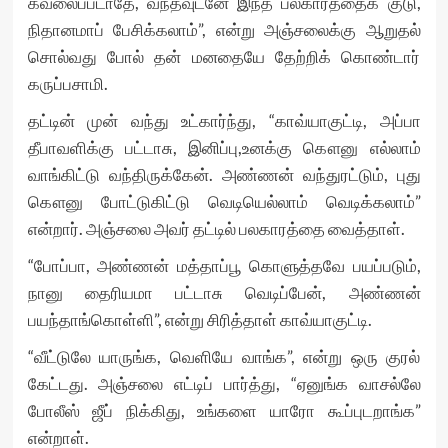
கவலைப்படாதே, வந்தவுடனே இந்த பலகாரத்தைக் குடு,
நிதானமாப் பேசிக்கலாம்”, என்று அஞ்சலைக்கு ஆறுதல்
சொல்வது போல் தன் மனதையே தேற்றிக் கொண்டார்
கருப்பசாமி.
தட்டின் முன் வந்து உட்கார்ந்து, “காவ்யாகுட்டி, அப்பா
தீபாவளிக்கு பட்டாசு, இனிப்பு,உனக்கு கௌனு எல்லாம்
வாங்கிட்டு வந்திருக்கேன். அண்ணன் வந்துரட்டும், புது
கௌனு போட்டுகிட்டு வெடியெல்லாம் வெடிக்கலாம்”
என்றார். அஞ்சலை அவர் தட்டில் பலகாரத்தை வைத்தாள்.
“போப்பா, அண்ணன் மத்தாப்பூ கொளுத்தவே பயப்படும்,
நானு தைரியமா பட்டாசு வெடிப்பேன், அண்ணன்
பயந்தாங்கொள்ளி”, என்று சிரித்தாள் காவ்யாகுட்டி.
“வீட்டுலே யாருங்க, வெளியே வாங்க”, என்று ஒரு குரல்
கேட்டது. அஞ்சலை எட்டிப் பார்த்து, “ஏனுங்க வாசல்லே
போலீஸ் ஜீப் நிக்கிது, உங்களை யாரோ கூப்புடறாங்க”
என்றாள்.