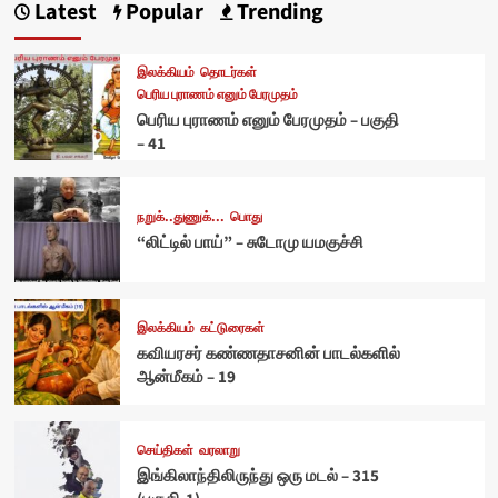
Latest
Popular
Trending
இலக்கியம்
தொடர்கள்
பெரிய புராணம் எனும் பேரமுதம்
பெரிய புராணம் எனும் பேரமுதம் – பகுதி
– 41
நறுக்..துணுக்...
பொது
“லிட்டில் பாய்” – சுடோமு யமகுச்சி
இலக்கியம்
கட்டுரைகள்
கவியரசர் கண்ணதாசனின் பாடல்களில்
ஆன்மீகம் – 19
செய்திகள்
வரலாறு
இங்கிலாந்திலிருந்து ஒரு மடல் – 315