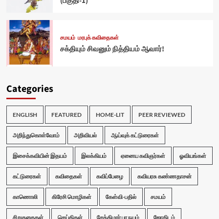
(பகுதி-1)
சமயம்
மரபுக் கவிதைகள்
சக்தியும் சிவனும் நித்தியம் ஆவார்!
Categories
ENGLISH
FEATURED
HOME-LIT
PEER REVIEWED
அறிந்துகொள்வோம்
அறிவியல்
ஆய்வுக் கட்டுரைகள்
இசைக்கவியின் இதயம்
இலக்கியம்
ஏனைய கவிஞர்கள்
ஓவியங்கள்
கட்டுரைகள்
கவிதைகள்
கவிப்பேழை
கவியரசு கண்ணதாசன்
காணொலி
கிரேசி மொழிகள்
கேள்வி-பதில்
சமயம்
சிறுகதைகள்
செய்திகள்
சேக்கிழார் பா நயம்
ஜோதிடம்