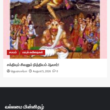
சமயம்
மரபுக் கவிதைகள்
சக்தியும் சிவனும் நித்தியம் ஆவார்!
ஜெயராமசர்மா
August 5, 2026
0
வல்லமை மின்னிதழ்