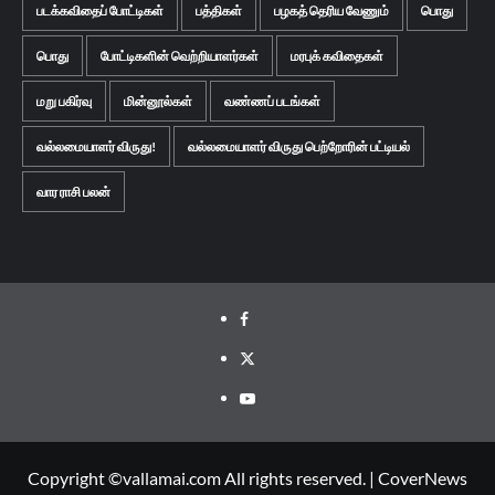
படக்கவிதைப் போட்டிகள்
பத்திகள்
பழகத் தெரிய வேணும்
பொது
பொது
போட்டிகளின் வெற்றியாளர்கள்
மரபுக் கவிதைகள்
மறு பகிர்வு
மின்னூல்கள்
வண்ணப் படங்கள்
வல்லமையாளர் விருது!
வல்லமையாளர் விருது பெற்றோரின் பட்டியல்
வார ராசி பலன்
Facebook
Twitter
Youtube
Copyright ©vallamai.com All rights reserved.
|
CoverNews