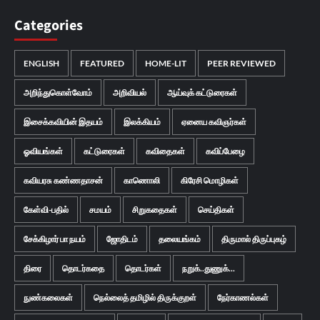
Categories
ENGLISH
FEATURED
HOME-LIT
PEER REVIEWED
அறிந்துகொள்வோம்
அறிவியல்
ஆய்வுக் கட்டுரைகள்
இசைக்கவியின் இதயம்
இலக்கியம்
ஏனைய கவிஞர்கள்
ஓவியங்கள்
கட்டுரைகள்
கவிதைகள்
கவிப்பேழை
கவியரசு கண்ணதாசன்
காணொலி
கிரேசி மொழிகள்
கேள்வி-பதில்
சமயம்
சிறுகதைகள்
செய்திகள்
சேக்கிழார் பா நயம்
ஜோதிடம்
தலையங்கம்
திருமால் திருப்புகழ்
திரை
தொடர்கதை
தொடர்கள்
நறுக்..துணுக்...
நுண்கலைகள்
நெல்லைத் தமிழில் திருக்குறள்
நேர்காணல்கள்