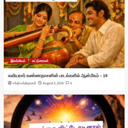
இலக்கியம்
கட்டுரைகள்
கவியரசர் கண்ணதாசனின் பாடல்களில் ஆன்மீகம் – 19
சக்தி சக்திதாசன்
August 5, 2026
0