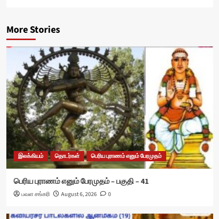
More Stories
இலக்கியம்
தொடர்கள்
பெரிய புராணம் எனும் பேரமுதம்
பெரிய புராணம் எனும் பேரமுதம் – பகுதி – 41
பவள சங்கரி
August 6, 2026
0