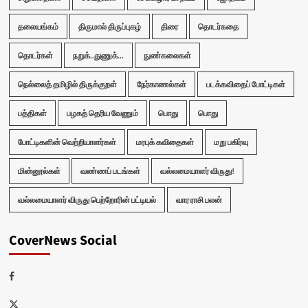
தலையங்கம்
திருமால் திருப்புகழ்
திரை
தொடர்கதை
தொடர்கள்
நறுக்..துணுக்...
நுண்கலைகள்
நெல்லைத் தமிழில் திருக்குறள்
நேர்காணல்கள்
படக்கவிதைப் போட்டிகள்
பத்திகள்
பழகத் தெரிய வேணும்
பொது
பொது
போட்டிகளின் வெற்றியாளர்கள்
மரபுக் கவிதைகள்
மறு பகிர்வு
மின்னூல்கள்
வண்ணப் படங்கள்
வல்லமையாளர் விருது!
வல்லமையாளர் விருது பெற்றோரின் பட்டியல்
வார ராசி பலன்
CoverNews Social
Facebook
Twitter