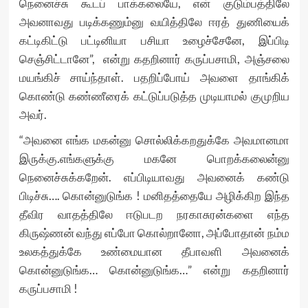
நெனைச்சு கூடப் பாக்கலையே, என் குடும்பத்திலே
அவனாவது படிக்கணும்னு வயித்திலே ஈரத் துணியைக்
கட்டிகிட்டு பட்டினியா பசியா உழைச்சேனே, இப்பிடி
செஞ்சிட்டானே”, என்று கதறினார் கருப்பசாமி, அஞ்சலை
மயங்கிச் சாய்ந்தாள். பதறிப்போய் அவளை தாங்கிக்
கொண்டு கண்ணீரைக் கட்டுப்படுத்த முடியாமல் குமுறிய
அவர்.
“அவனை எங்க மகன்னு சொல்லிக்கறதுக்கே அவமானமா
இருக்கு.எங்களுக்கு மகனே பொறக்கலைன்னு
நெனைச்சுக்கறேன். எப்பிடியாவது அவனைக் கண்டு
பிடிச்சு…. கொன்னுடுங்க ! மனிதத்தையே அழிக்கிற இந்த
தீவிர வாதத்திலே ஈடுபடற நரகாசுரன்களை எந்த
கிருஷ்ணன் வந்து எப்போ கொல்றானோ, அப்போதான் நம்ம
உலகத்துக்கே உண்மையான தீபாவளி அவனைக்
கொன்னுடுங்க… கொன்னுடுங்க…” என்று கதறினார்
கருப்பசாமி !