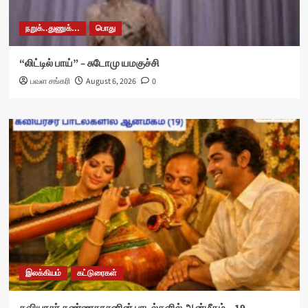
நறுக்..துணுக்...
பொது
“லிட்டில் பாய்” – சுடோமு யமகுச்சி
பவள சங்கரி
August 6, 2026
0
இலக்கியம்
கட்டுரைகள்