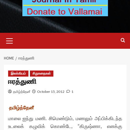
Primary
Menu
HOME
ஈரத்துணி
இலக்கியம்
சிறுகதைகள்
ஈரத்துணி
தமிழ்த்தேனீ
October 15, 2012
1
தமிழ்த்தேனீ
மாலை ஐந்து மணி. சிமெண்டும், மணலும் அப்பிக்கிடந்த
உடலைக் கழுவிக் கொண்டே, “கிருஷ்ணா, எனக்கு