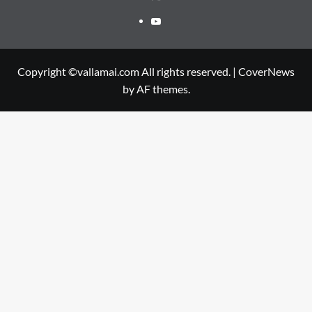
Youtube
Copyright ©vallamai.com All rights reserved.
|
CoverNews
by AF themes.