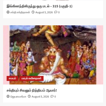
இங்கிலாந்திலிருந்து ஒரு மடல் – 315 (பகுதி-1)
சக்தி சக்திதாசன்
August 5, 2026
0
சமயம்
மரபுக் கவிதைகள்
சக்தியும் சிவனும் நித்தியம் ஆவார்!
ஜெயராமசர்மா
August 5, 2026
0