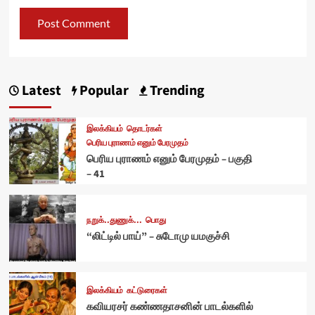
Latest
Popular
Trending
இலக்கியம்
தொடர்கள்
பெரிய புராணம் எனும் பேரமுதம்
பெரிய புராணம் எனும் பேரமுதம் – பகுதி
– 41
நறுக்..துணுக்...
பொது
“லிட்டில் பாய்” – சுடோமு யமகுச்சி
இலக்கியம்
கட்டுரைகள்
கவியரசர் கண்ணதாசனின் பாடல்களில்