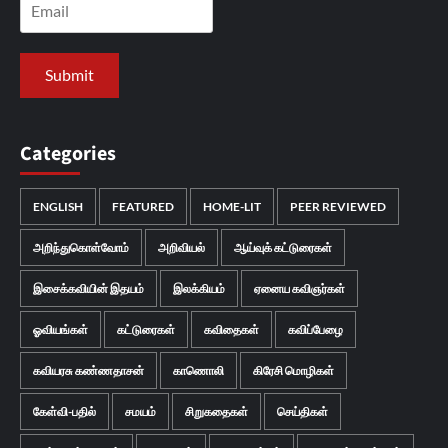
Categories
ENGLISH
FEATURED
HOME-LIT
PEER REVIEWED
அறிந்துகொள்வோம்
அறிவியல்
ஆய்வுக் கட்டுரைகள்
இசைக்கவியின் இதயம்
இலக்கியம்
ஏனைய கவிஞர்கள்
ஓவியங்கள்
கட்டுரைகள்
கவிதைகள்
கவிப்பேழை
கவியரசு கண்ணதாசன்
காணொலி
கிரேசி மொழிகள்
கேள்வி-பதில்
சமயம்
சிறுகதைகள்
செய்திகள்