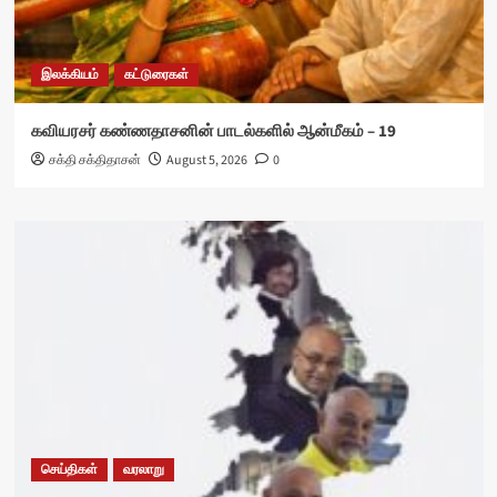
இலக்கியம்
கட்டுரைகள்
கவியரசர் கண்ணதாசனின் பாடல்களில் ஆன்மீகம் – 19
சக்தி சக்திதாசன்
August 5, 2026
0
செய்திகள்
வரலாறு