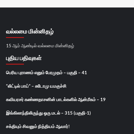
வல்லமை மின்னிதழ்
15 ஆம் ஆண்டில் வல்லமை மின்னிதழ்
புதிய பதிவுகள்
பெரிய புராணம் எனும் பேரமுதம் – பகுதி – 41
“லிட்டில் பாய்” – சுடோமு யமகுச்சி
கவியரசர் கண்ணதாசனின் பாடல்களில் ஆன்மீகம் – 19
இங்கிலாந்திலிருந்து ஒரு மடல் – 315 (பகுதி-1)
சக்தியும் சிவனும் நித்தியம் ஆவார்!