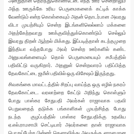
அன்றுதான் தெரிந்துகொண்டேன். எந்த ஊர் சென்றாலும்
அந்த ஊருக்கே உரிய பெருமைகளைக் கட்டிக் காக்க
வேண்டும் என்ற கொள்கையும் அதன் தொடர்பான அவரது
விடா முயற்சியும் சென்ற இடங்களிலெல்லாம் மக்களை
அதற்கேற்றவாறு ஊக்குவித்துக்கொண்டும் செல்லும்
இவரது திறன் ஆற்றல் மிக்கது. இப்படித்தான் கடந்தமுறை
இந்தியா வந்தபோது அவர் சென்ற ஊர்களில் கண்ட
அனுபவங்களையும் தொல் பெருமையையும் சமீபத்தில்
பதிவிட்டு வருகிறார். அதனுள் சென்றவாரம் பதிப்பித்த
தேவகோட்டை ஜமீன் பதிவில் ஒரு விசேஷம் இருந்தது.
சிவகங்கை மாவட்டத்தில் சிறப்பு வாய்ந்த ஒரு எழில் நகரம்
தேவகோட்டை. வரலாற்றை கேட்டு அறிந்து கொள்ளும்
போது பாஸ்கர சேதுபதி அவர்கள் ராஜாவாக பதவி
பெறுவதைத் தடுக்க பங்காளிகள் முயற்சித்த போது
நடந்த குழப்பத்தில் பாஸ்கர சேதுபதிக்கு உதவிய
ஏ.எல்.ராமசாமி செட்டியார் அவர்களை தான் ராஜாவாக
பொறுப்பேற்ற பின்னர் கௌரவித்து அவருக்கு ஏராளமான