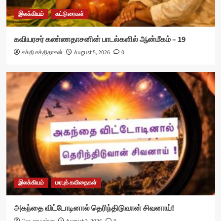
இலக்கியம்
கட்டுரைகள்
கவியரசர் கண்ணதாசனின் பாடல்களில் ஆன்மீகம் – 19
சக்தி சக்திதாசன்
August 5, 2026
0
இலக்கியம்
மரபுக் கவிதைகள்
அகந்தை விட்டோடினால் தெரிந்திடுவான் சிவனாய்!