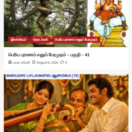
இலக்கியம்
தொடர்கள்
பெரிய புராணம் எனும் பேரமுதம்
பெரிய புராணம் எனும் பேரமுதம் – பகுதி – 41
பவள சங்கரி
August 6, 2026
0