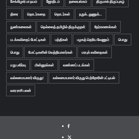
சேக்கிழார் பா நயம்
ஜோதிடம்
தலையங்கம்
திருமால் திருப்புகழ்
திரை
தொடர்கதை
தொடர்கள்
நறுக்..துணுக்...
நுண்கலைகள்
நெல்லைத் தமிழில் திருக்குறள்
நேர்காணல்கள்
படக்கவிதைப் போட்டிகள்
பத்திகள்
பழகத் தெரிய வேணும்
பொது
பொது
போட்டிகளின் வெற்றியாளர்கள்
மரபுக் கவிதைகள்
மறு பகிர்வு
மின்னூல்கள்
வண்ணப் படங்கள்
வல்லமையாளர் விருது!
வல்லமையாளர் விருது பெற்றோரின் பட்டியல்
வார ராசி பலன்
Facebook
Twitter