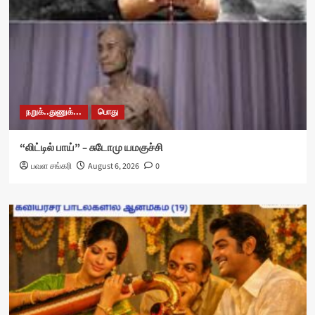
நறுக்..துணுக்...
பொது
“லிட்டில் பாய்” – சுடோமு யமகுச்சி
பவள சங்கரி
August 6, 2026
0