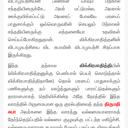
விடாமுயற்சியின் பலன்கள் யாவும் பிற்கால
சந்ததியினருக்கே.. அவர் மட்டுமல்ல, அவரால்
ஊக்குவிக்கப்பட்டு அவரைப் போலவே மரபைப்
பாதுகாக்கும் ஒவ்வொருவரின் செயலும் பிற்காலச்
சந்ததியினருக்கு எத்தனையோ உதவிகள்
செய்யப்போகிறதுதான். விக்கிரமாதித்தனின்
விடாமுயற்சியை விட சுபாவின் விடாமுயற்சி சிறப்பாக
இருக்கிறது.
இந்த தற்கால
விக்கிரமாதித்தி
யின்
(விக்கிரமாதித்தனுக்கு பெண்பால் பெயர் கொடுத்தால்
விக்கிரமாதித்திதானே) தொல் மரபைப் பாதுகாக்கும்
பணிகளுக்கு நம் வாழ்த்துகளும் பாராட்டுதல்களும்
தாராளமாகத் தெரிவிக்கின்ற அதே நேரத்தில் இந்த
வாரத்தில் அருமையான ஒரு குரல்பதிவைத் தந்த
திருமதி
சுபா
அவர்களை இந்த வாரத்து வல்லமையாளராகத்
தேர்ந்தெடுப்பதில் வல்லமை குழுவுக்கு மட்டற்ற மகிழ்ச்சி.
வல்லமையாளரான சுபாவால் மேலும் புதுப்புது விஷயங்கள்