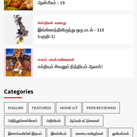
ஆன்மீகம் – 19
செய்திகள்
வரலாறு
இங்கிலாந்திலிருந்து ஒரு மடல் – 315
(பகுதி-1)
சமயம்
மரபுக் கவிதைகள்
சக்தியும் சிவனும் நித்தியம் ஆவார்!
Categories
ENGLISH
FEATURED
HOME-LIT
PEER REVIEWED
அறிந்துகொள்வோம்
அறிவியல்
ஆய்வுக் கட்டுரைகள்
இசைக்கவியின் இதயம்
இலக்கியம்
ஏனைய கவிஞர்கள்
ஓவியங்கள்