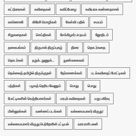
கட்டுரைகள்
கவிதைகள்
கவிப்பேழை
கவியரசு கண்ணதாசன்
காணொலி
கிரேசி மொழிகள்
கேள்வி-பதில்
சமயம்
சிறுகதைகள்
செய்திகள்
சேக்கிழார் பா நயம்
ஜோதிடம்
தலையங்கம்
திருமால் திருப்புகழ்
திரை
தொடர்கதை
தொடர்கள்
நறுக்..துணுக்...
நுண்கலைகள்
நெல்லைத் தமிழில் திருக்குறள்
நேர்காணல்கள்
படக்கவிதைப் போட்டிகள்
பத்திகள்
பழகத் தெரிய வேணும்
பொது
பொது
போட்டிகளின் வெற்றியாளர்கள்
மரபுக் கவிதைகள்
மறு பகிர்வு
மின்னூல்கள்
வண்ணப் படங்கள்
வல்லமையாளர் விருது!
வல்லமையாளர் விருது பெற்றோரின் பட்டியல்
வார ராசி பலன்