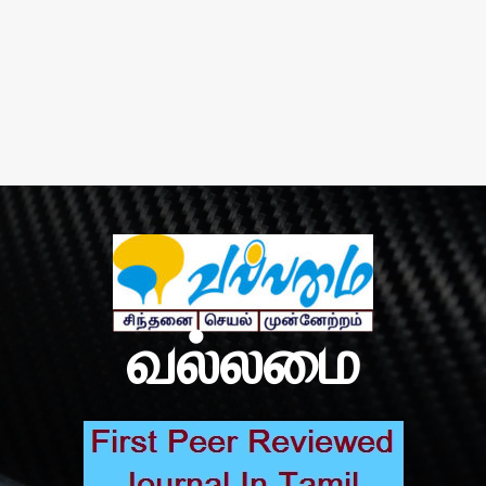
வல்லமை