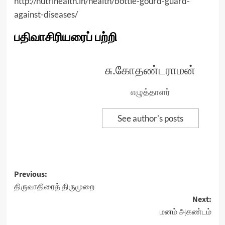
http://nutrihealth.in/health/bottle-gourd-guard-
against-diseases/
பதிவாசிரியரைப் பற்றி
சு.கோதண்டராமன்
எழுத்தாளர்
See author's posts
Post
Previous:
திருவாதிரைத் திருமுறை
navigation
Next:
மனம் அகண்டம்