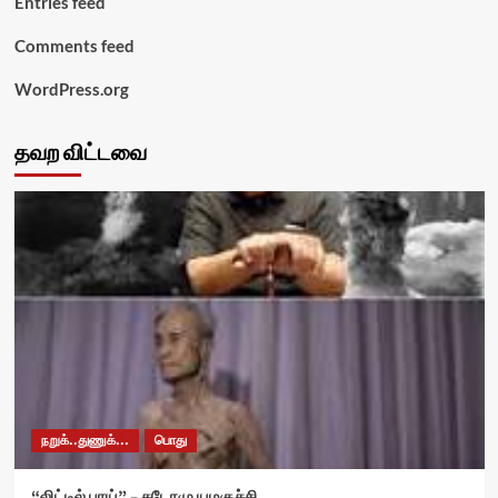
Entries feed
Comments feed
WordPress.org
தவற விட்டவை
நறுக்..துணுக்...
பொது
“லிட்டில் பாய்” – சுடோமு யமகுச்சி