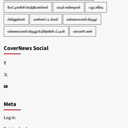
போட்டிகளின் வெற்றியாளர்கள்
மரபுக் கவிதைகள்
மறு பகிர்வு
மின்னூல்கள்
வண்ணப் படங்கள்
வல்லமையாளர் விருது!
வல்லமையாளர் விருது பெற்றோரின் பட்டியல்
வார ராசி பலன்
CoverNews Social
Facebook
Twitter
Youtube
Meta
Log in