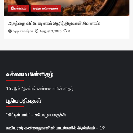
இலக்கியம்
மரபுக் கவிதைகள்
அகந்தை விட்டோடினால் தெரிந்திடுவான் சிவனாய்!
ஜெயராமசர்மா
August 3, 2026
0
வல்லமை மின்னிதழ்
15 ஆம் ஆண்டில் வல்லமை மின்னிதழ்
புதிய பதிவுகள்
“லிட்டில் பாய்” – சுடோமு யமகுச்சி
கவியரசர் கண்ணதாசனின் பாடல்களில் ஆன்மீகம் – 19