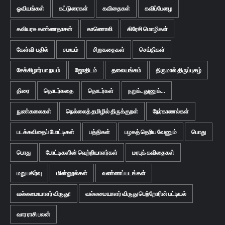
ஓவியங்கள்
கட்டுரைகள்
கவிதைகள்
கவிப்பேழை
கவியரசு கண்ணதாசன்
காணொலி
கிரேசி மொழிகள்
கேள்வி-பதில்
சமயம்
சிறுகதைகள்
செய்திகள்
சேக்கிழார் பா நயம்
ஜோதிடம்
தலையங்கம்
திருமால் திருப்புகழ்
திரை
தொடர்கதை
தொடர்கள்
நறுக்..துணுக்...
நுண்கலைகள்
நெல்லைத் தமிழில் திருக்குறள்
நேர்காணல்கள்
படக்கவிதைப் போட்டிகள்
பத்திகள்
பழகத் தெரிய வேணும்
பொது
பொது
போட்டிகளின் வெற்றியாளர்கள்
மரபுக் கவிதைகள்
மறு பகிர்வு
மின்னூல்கள்
வண்ணப் படங்கள்
வல்லமையாளர் விருது!
வல்லமையாளர் விருது பெற்றோரின் பட்டியல்
வார ராசி பலன்