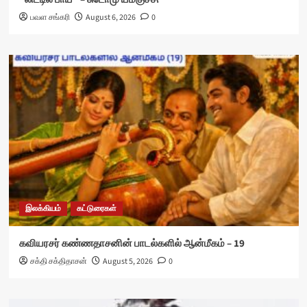
பவள சங்கரி
August 6, 2026
0
இலக்கியம்
கட்டுரைகள்
கவியரசர் கண்ணதாசனின் பாடல்களில் ஆன்மீகம் – 19
சக்தி சக்திதாசன்
August 5, 2026
0