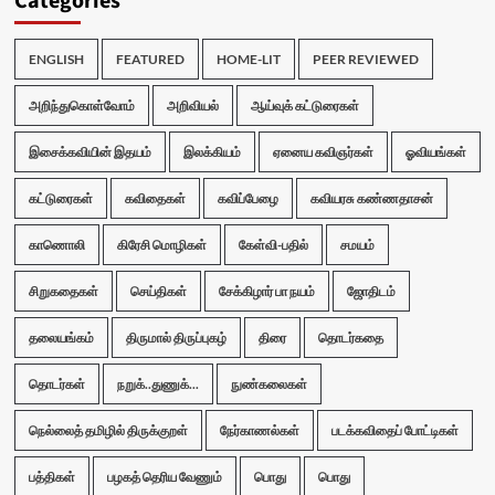
Categories
ENGLISH
FEATURED
HOME-LIT
PEER REVIEWED
அறிந்துகொள்வோம்
அறிவியல்
ஆய்வுக் கட்டுரைகள்
இசைக்கவியின் இதயம்
இலக்கியம்
ஏனைய கவிஞர்கள்
ஓவியங்கள்
கட்டுரைகள்
கவிதைகள்
கவிப்பேழை
கவியரசு கண்ணதாசன்
காணொலி
கிரேசி மொழிகள்
கேள்வி-பதில்
சமயம்
சிறுகதைகள்
செய்திகள்
சேக்கிழார் பா நயம்
ஜோதிடம்
தலையங்கம்
திருமால் திருப்புகழ்
திரை
தொடர்கதை
தொடர்கள்
நறுக்..துணுக்...
நுண்கலைகள்
நெல்லைத் தமிழில் திருக்குறள்
நேர்காணல்கள்
படக்கவிதைப் போட்டிகள்
பத்திகள்
பழகத் தெரிய வேணும்
பொது
பொது