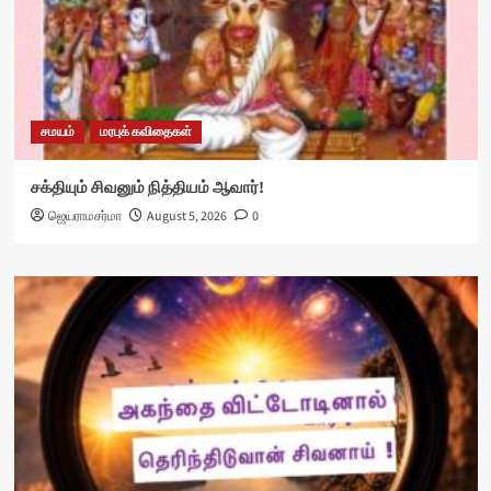
சமயம்
மரபுக் கவிதைகள்
சக்தியும் சிவனும் நித்தியம் ஆவார்!
ஜெயராமசர்மா
August 5, 2026
0