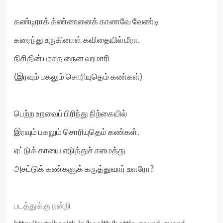
கண்டிராக் க்ண்ணனைக் காணவே வேண்டி
கரைந்து உருகினாள் கவிதையில் மீரா.
நிசிதின் பரசத நைன ஹமாரி
(இரவும் பகலும் சொரியுதெம் கண்கள்)
பெற்ற உறவைப் பிரிந்து நிற்கையில்
இரவும் பகலும் சொரியுதெம் கண்கள்.
ஏட்டுக் காயை எடுத்துச் சமைத்து
அசட்டுக் கண்களுக் கருத்துவார் உளரோ?
படத்துக்கு நன்றி