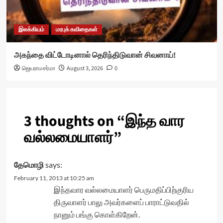
இலக்கியம்
மரபுக் கவிதைகள்
அகந்தை விட்டோடினால் தெரிந்திடுவான் சிவனாய்!
ஜெயராமசர்மா
August 3, 2026
0
3 thoughts on “
இந்த வார
வல்லமையாளர்
”
தேமொழி
says:
February 11, 2013 at 10:25 am
இந்தவார வல்லமையாளர் பெருமதிப்பிற்குரிய
திருவாளர் பாலு அவர்களைப் பாராட்டுவதில்
நானும் பங்கு கொள்கிறேன்.