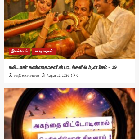
இலக்கியம்
கட்டுரைகள்
கவியரசர் கண்ணதாசனின் பாடல்களில் ஆன்மீகம் – 19
சக்தி சக்திதாசன்
August 5, 2026
0