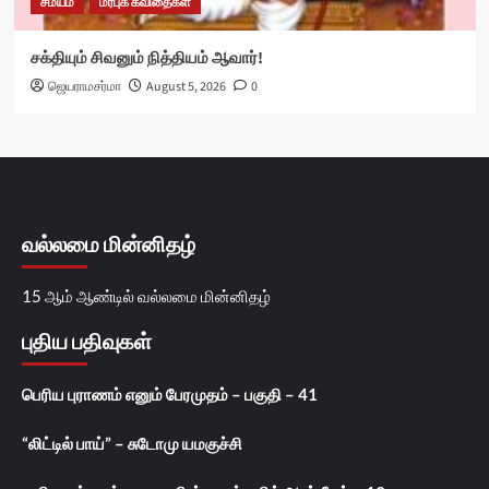
சமயம்
மரபுக் கவிதைகள்
சக்தியும் சிவனும் நித்தியம் ஆவார்!
ஜெயராமசர்மா
August 5, 2026
0
வல்லமை மின்னிதழ்
15 ஆம் ஆண்டில் வல்லமை மின்னிதழ்
புதிய பதிவுகள்
பெரிய புராணம் எனும் பேரமுதம் – பகுதி – 41
“லிட்டில் பாய்” – சுடோமு யமகுச்சி