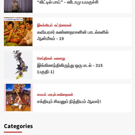
“லிட்டில் பாய்” – சுடோமு யமகுச்சி
இலக்கியம்
கட்டுரைகள்
கவியரசர் கண்ணதாசனின் பாடல்களில்
ஆன்மீகம் – 19
செய்திகள்
வரலாறு
இங்கிலாந்திலிருந்து ஒரு மடல் – 315
(பகுதி-1)
சமயம்
மரபுக் கவிதைகள்
சக்தியும் சிவனும் நித்தியம் ஆவார்!
Categories