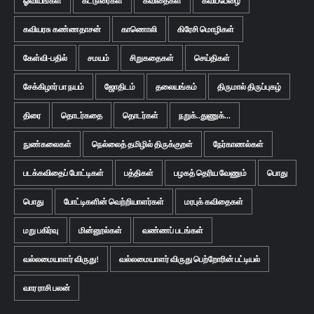
ஓவியங்கள்
கட்டுரைகள்
கவிதைகள்
கவிப்பேழை
கவியரசு கண்ணதாசன்
காணொலி
கிரேசி மொழிகள்
கேள்வி-பதில்
சமயம்
சிறுகதைகள்
செய்திகள்
சேக்கிழார் பா நயம்
ஜோதிடம்
தலையங்கம்
திருமால் திருப்புகழ்
திரை
தொடர்கதை
தொடர்கள்
நறுக்..துணுக்...
நுண்கலைகள்
நெல்லைத் தமிழில் திருக்குறள்
நேர்காணல்கள்
படக்கவிதைப் போட்டிகள்
பத்திகள்
பழகத் தெரிய வேணும்
பொது
பொது
போட்டிகளின் வெற்றியாளர்கள்
மரபுக் கவிதைகள்
மறு பகிர்வு
மின்னூல்கள்
வண்ணப் படங்கள்
வல்லமையாளர் விருது!
வல்லமையாளர் விருது பெற்றோரின் பட்டியல்
வார ராசி பலன்