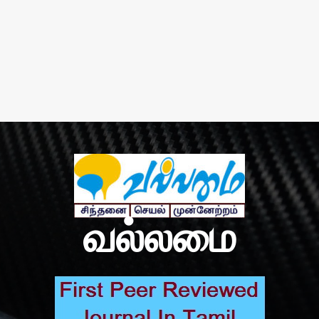
வல்லமை