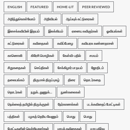
ENGLISH
FEATURED
HOME-LIT
PEER REVIEWED
அறிந்துகொள்வோம்
அறிவியல்
ஆய்வுக் கட்டுரைகள்
இசைக்கவியின் இதயம்
இலக்கியம்
ஏனைய கவிஞர்கள்
ஓவியங்கள்
கட்டுரைகள்
கவிதைகள்
கவிப்பேழை
கவியரசு கண்ணதாசன்
காணொலி
கிரேசி மொழிகள்
கேள்வி-பதில்
சமயம்
சிறுகதைகள்
செய்திகள்
சேக்கிழார் பா நயம்
ஜோதிடம்
தலையங்கம்
திருமால் திருப்புகழ்
திரை
தொடர்கதை
தொடர்கள்
நறுக்..துணுக்...
நுண்கலைகள்
நெல்லைத் தமிழில் திருக்குறள்
நேர்காணல்கள்
படக்கவிதைப் போட்டிகள்
பத்திகள்
பழகத் தெரிய வேணும்
பொது
பொது
போட்டிகளின் வெற்றியாளர்கள்
மரபுக் கவிதைகள்
மறு பகிர்வு