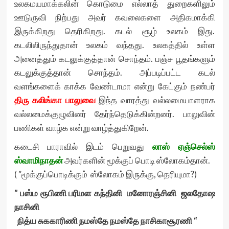
உலகமயமாக்கலின் கொடுமை எல்லாத் துறைகளிலும்
ஊடுருவி நிற்பது அவர் கவலைகளை அதிகமாக்கி
இருக்கிறது தெரிகிறது. கடல் சூழ் உலகம் இது.
கடலிலிருந்துதான் உலகம் வந்தது. உலகத்தில் உள்ள
அனைத்தும் கடலுக்குத்தான் சொந்தம். பஞ்ச பூதங்களும்
கடலுக்குத்தான் சொந்தம். அப்படிப்பட்ட கடல்
வளங்களைக் காக்க வேண்டாமா என்று கேட்கும் நண்பர்
திரு கலிங்கா பாலுவை
இந்த வாரத்து வல்லமையாளராக
வல்லமைக்குழுவினர் தேர்ந்தெடுக்கின்றனர். பாலுவின்
பணிகள் வாழ்க என்று வாழ்த்துகிறேன்.
கடைசி பாராவில் இடம் பெறுவது
லாஸ் ஏஞ்செல்ஸ்
ஸ்வாமிநாதன்
அவர்களின் மூக்குப் பொடி ஸ்லோகம்தான்.
( ”மூக்குப்பொடிக்கும் ஸ்லோகம் இருக்கு, தெரியுமா?)
” பஸ்ம ரூபிணி பரிமள கந்தினி மனோரஞ்சினி ஜலதோஷ
நாசினி
நித்ய சுககாரிணி நமஸ்தே நமஸ்தே நாசிகாசூரணி “