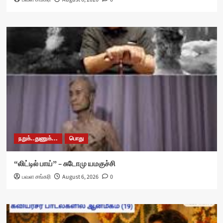
நறுக்..துணுக்...
பொது
“லிட்டில் பாய்” – சுடோமு யமகுச்சி
பவள சங்கரி
August 6, 2026
0