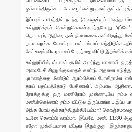
பொண்ணப் பிடிச்சிருக்கா…இல்லையாங்கறத
ஒக்காந்திருக்க…..கோழை” என்று தனக்குள் திட்டித் த
இப்படிச் சமீபத்தில் நடந்த (அவளுக்குப் பிடித்தம
கல்லூரிக்குச் சென்றுகொண்டிருந்தபோது ‘ரீப
தொடவும், ஆதிரை தன் நினைவலைகளிலிருந்து மீண்டு ந
நாம எறங்க வேண்டிய பஸ் ஸ்டாப் வந்திடுச்சு…நீ
கேட்கவும் விரைவாகப் பேருந்தை விட்டு இறங்கிக் கல
கல்லூரியில், ஸ்டாஃப் ரூமில் அமர்ந்து மாணவி ஒர
அலைபேசி சிணுங்குவதைக் கண்டு அதனை எடுத்துப்
புராணத்தை மீண்டும் ஆரம்பிக்கப் போகிறாளே என
தாய் பதட்டத்தோடு பேசினாள்”, அம்மாடி ஆதிரை
நேரத்துக்கு ஒரு மணிநேரம் முன்னாடியே நம்ம வீட
மணிக்கெல்லாம் நம்ம வீட்டுல இருப்பாங்க….இப்ப பா
அங்க போய் ஒக்காந்திருக்கியேம்மா? கொஞ்சமாவது 
உடனே கெளம்பி வாம்மா. இப்பவே மணி 11:30 ஆகுத
ஏதோ முக்கியமான மீட்டிங் இருக்குது, இருந்தா