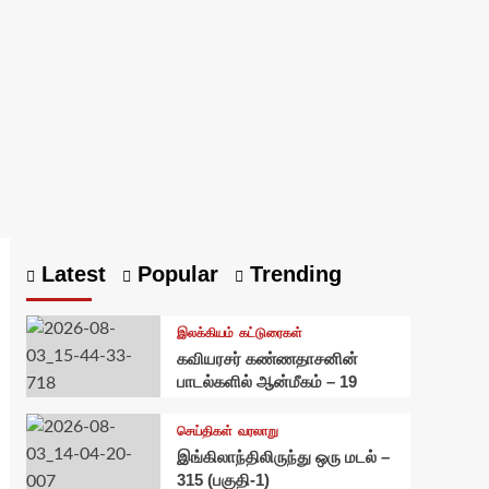
Latest
Popular
Trending
இலக்கியம்
கட்டுரைகள்
கவியரசர் கண்ணதாசனின்
பாடல்களில் ஆன்மீகம் – 19
செய்திகள்
வரலாறு
இங்கிலாந்திலிருந்து ஒரு மடல் –
315 (பகுதி-1)