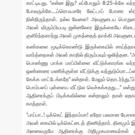
காட்டியது. “என்ன இது? எப்போதும் 8:25-க்கே 
போலருக்கே….ப்ரொஃபசரே லேட்டாப் போனா ஸ்
நின்றிருந்தாள். நல்ல வேளை! அவளுடைய பொறுமைய
அவள் விரும்பியபடி ஜன்னலோர இருக்கையே கிடைத்த
குளிர்ந்தகாற்று அவள் முகத்தைத் தாக்கி அவளுட
கண்களை மூடிக்கொண்டு இருக்கையில் சாய்ந்தாள்
வார்த்தைகள் அவள் காதில் திரும்பவும் ஒலித்தன.
பொண்ணு பாக்க மாப்பிள்ளை வீட்டுக்காரங்க வர்
ஒண்ணரை மணிக்குள்ள வீட்டுக்கு வந்துடும்மா…ப்ள
கேக்க மாட்டேங்கறே” என்றாள். மேலும் தொடர்ந்து
பொம்பளப் புள்ளைய வீட்டுல வெச்சுக்கறது…” என்ற
ஆதிரைக்குப் பிடிக்கவில்லை என்றாலும் தான் ஏ
காத்தாள்.
”பாப்பா..! டிக்கெட் இந்தாம்மா! ஏதோ பலமான யோசனை
அவள் கையில் டிக்கெட்டைத் திணித்தார். தினமும் 
அனைவருமே ஆதிரைக்கு அறிமுகமானவர்கள் தாம