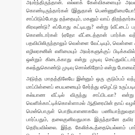
அமர்ந்திருந்தான். எல்லாக் கேள்விகளையும் அ
கொண்டிருந்தார்கள் (இதுதான் பெண்ணுரிமையோ!
சாப்பிடும்போது தந்தையும், மகனும் வாய் திறந்தார்கள
கிரவுண்டு? எப்போது கட்டியது? என்று (வீட்டைப் 
கொண்டார்கள் (ஏதோ வீட்டைத்தான் பார்க்க வந்
பதவியிலிருந்தாலும் வெள்ளை வேட்டியும், வெள்ளை
எழிலரசனின் எளிமையும் அவர்களுக்குப் பிடிக்கவி
ஒன்றும் கிடைக்காது என்று முடிவு செய்துவிட
கலந்துகொண்டு முடிவு சொல்கிறோம் என்று போனவர்
அடுத்த மாதத்திலேயே இன்னும் ஒரு குடும்பம் வந்
மாப்பிள்ளைப் பையனையும் சேர்த்து ஏழெட்டு உருப்படி
கல்யாண வீட்டில் விருந்து சாப்பிடவா? எ
வெளிக்காட்டிக்கொள்ளாமல் ஆதிரையின் தாய் வழக
மென்பொருள் பொறியாளனாகவே பணியாற்றுவதா
பார்ப்பதும், தலைகுனிவதுமாக இருந்தானே தவிர
தெரியவில்லை. இந்த கேலிக்கூத்தையெல்லாம் பா