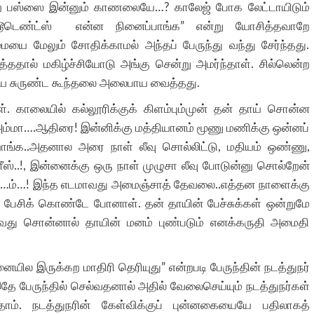
வர்ற பஸ்ஸை இன்னும் காணலையே…? காலேஜ் போக லேட்டாயிடும்
டூடெண்ட்ஸ் என்ன நினைப்பாங்க” என்று யோசித்தவாறே
ை மேலும் சோதிக்காமல் அந்தப் பேருந்து வந்து சேர்ந்தது.
தால் மகிழ்ச்சியோடு அங்கு சென்று அமர்ந்தாள். சில்லென்ற
ைய சுருண்ட கூந்தலை அலைபாய வைத்தது.
. காலையில் கல்லூரிக்குக் கிளம்பும்முன் தன் தாய் சொன்ன
 “அம்மா….ஆதிரை! இன்னிக்கு மத்தியானம் மூணு மணிக்கு ஒன்னப்
றாங்க..அதனால அரை நாள் லீவு சொல்லிட்டு, மதியம் ஒண்ணு,
ீஸ்..!, இன்னைக்கு ஒரு நாள் முழுசா லீவு போடுன்னு சொல்றேன்
,”ம்…ம்…! இந்த எடமாவது அமைஞ்சாத் தேவலை..எத்தன நாளைக்கு
ு பேசிக் கொண்டே போனாள். தன் தாயின் பேச்சுக்கள் ஒன்றுமே
தாவது சொன்னால் தாயின் மனம் புண்படும் எனக்கருதி அமைதி
யில இருக்கற மாதிரி தெரியுது” என்றபடி பேருந்தின் நடத்துநர்
இதே பேருந்தில் செல்வதனால் அதில் வேலைசெய்யும் நடத்துநர்கள்
். நடத்துநரின் கேள்விக்குப் புன்னகையையே பதிலாகத்