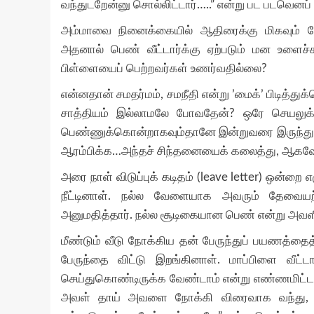
வந்துடறேன்னு சொல்லிட்டார்…..” என்று பட படவெனப்
அம்மாவை நினைக்கையில் ஆதிரைக்கு மிகவும் வே
அதனால் பெண் வீட்டார்க்கு ஏற்படும் மன உள
பிள்ளையைப் பெற்றவர்கள் உணர்வதில்லை?
என்னதான் சமதர்மம், சமநீதி என்று ’மைக்’ பிடித
சாத்தியம் இல்லாமலே போவதேன்? ஒரே செயலுக
பெண்ணுக்கொன்றாகவும்தானே இன்றுவரை இருந்துவர
ஆரம்பிக்க…அந்தச் சிந்தனையைக் கலைத்து, ஆகவேண்
அரை நாள் விடுப்புக் கடிதம் (leave letter) ஒன்றை எ
நீட்டினாள். நல்ல வேளையாக அவரும் தேவைய
அனுமதித்தார். நல்ல சூடிகையான பெண் என்று அவளிடம
மீண்டும் வீடு நோக்கிய தன் பேருந்துப் பயணத்த
பேருந்தை விட்டு இறங்கினாள். மாப்பிளை வீட்
செய்துகொண்டிருக்க வேண்டாம் என்று எண்ணமிட்டபட
அவள் தாய் அவளை நோக்கி விரைவாக வந்து, ”வாம்