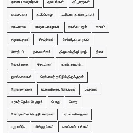
ஏனைய கவிஞர்கள்
ஓவியங்கள்
கட்டுரைகள்
கவிதைகள்
கவிப்பேழை
கவியரசு கண்ணதாசன்
காணொலி
கிரேசி மொழிகள்
கேள்வி-பதில்
சமயம்
சிறுகதைகள்
செய்திகள்
சேக்கிழார் பா நயம்
ஜோதிடம்
தலையங்கம்
திருமால் திருப்புகழ்
திரை
தொடர்கதை
தொடர்கள்
நறுக்..துணுக்...
நுண்கலைகள்
நெல்லைத் தமிழில் திருக்குறள்
நேர்காணல்கள்
படக்கவிதைப் போட்டிகள்
பத்திகள்
பழகத் தெரிய வேணும்
பொது
பொது
போட்டிகளின் வெற்றியாளர்கள்
மரபுக் கவிதைகள்
மறு பகிர்வு
மின்னூல்கள்
வண்ணப் படங்கள்