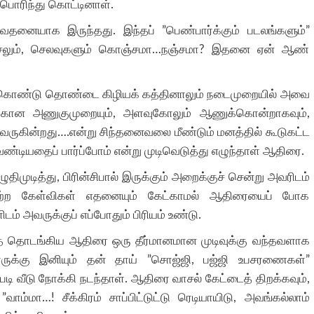
 பொரிந்து கொட்டினாள்.
தனையாக இருந்தது. இந்தப் ”பெண்பார்க்கும் படலங்களும்”
ைச்சலும், செலவுகளும் கொஞ்சமா…நஞ்சமா? இதனை ஏன் ஆண்
்துக்கொண்டு தொண்டை கிழியக் கத்தினாலும் நடைமுறையில் அவை
்கான அணுகுமுறையும், அளவுகோலும் ஆணுக்கொன்றாகவும்,
ுகின்றது….என்று சிந்தனைவலை மீண்டும் மனத்தில் கூடுகட்ட
டியதைப் பார்ப்போம் என்று முடிவெடுத்து எழுந்தாள் ஆதிரை.
ழுதிமுடித்து, பிரின்சிபால் இருக்கும் அறைக்குச் சென்று அவரிடம்
ற்ற கேள்விகள் எதனையும் கேட்காமல் ஆதிரையைப் போக
் அவருக்குப் எப்போதும் பிரியம் உண்டு.
ைத் தொடங்கிய ஆதிரை ஒரு தீர்மானமான முடிவுக்கு வந்தவளாக
டாருக்கு இனியும் தன் தாய் ”சொஜ்ஜி, பஜ்ஜி உபசரணைகள்”
ி வீடு நோக்கி நடந்தாள். ஆதிரை வாசல் கேட்டைத் திறக்கவும்,
மா…! சீக்கிரம் சாப்பிட்டுட்டு ரெடியாயிடு, அவங்கல்லாம்