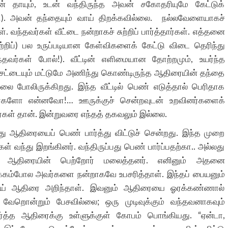
வன் தாயும், உடன் வந்திருந்த அவன் சகோதரியுமே கேட்டுக்
). அவன் தந்தையும் வாய் திறக்கவில்லை. நல்லவேளையாகச்
். வந்தவர்கள் வீட்டை நன்றாகச் சுற்றிப் பார்த்தார்கள். எத்தனை
பற்றிப்) பல உருப்படியான கேள்விகளைக் கேட்டு விடை தெரிந்து
தவர்கள் போல்!). வீட்டின் எளிமையான தோற்றமும், உயர்ந்த
 சட்டையும் மட்டுமே அணிந்து கொண்டிருந்த ஆதிரையின் தந்தை
ல்லை போலிருக்கிறது. இந்த வீட்டில் பெண் எடுத்தால் பெரிதாக
்டார்களோ என்னவோ!… ஊருக்குச் சென்றவுடன் உறவினர்களைக்
கள் தான். இன்றுவரை எந்தத் தகவலும் இல்லை.
து ஆதிரையைப் பெண் பார்த்து விட்டுச் சென்றது. இந்த முறை
கள் வந்து இறங்கினர். வந்திருப்பது பெண் பார்ப்பதற்கா.. அல்லது
ன்று ஆதிரையின் பெற்றோர் மலைத்தனர். எனினும் அதனை
்கம்போல அவர்களை நன்றாகவே உபசரித்தாள். இந்தப் பையனும்
ய் ஆதிரை அறிந்தாள். இவனும் ஆதிரையை ஓரக்கண்ணால்
 வேறொன்றும் பேசவில்லை; ஒரு முடிவுக்கும் வந்தவனாகவும்
ர்த்த ஆதிரைக்கு உள்ளுக்குள் கோபம் பொங்கியது. “ஏன்டா,