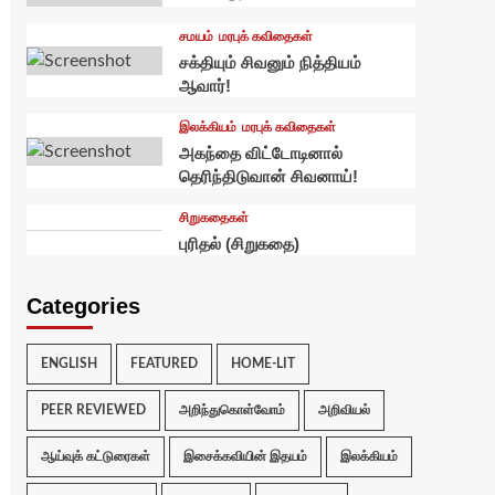
சமயம்
மரபுக் கவிதைகள்
சக்தியும் சிவனும் நித்தியம்
ஆவார்!
இலக்கியம்
மரபுக் கவிதைகள்
அகந்தை விட்டோடினால்
தெரிந்திடுவான் சிவனாய்!
சிறுகதைகள்
புரிதல் (சிறுகதை)
Categories
ENGLISH
FEATURED
HOME-LIT
PEER REVIEWED
அறிந்துகொள்வோம்
அறிவியல்
ஆய்வுக் கட்டுரைகள்
இசைக்கவியின் இதயம்
இலக்கியம்