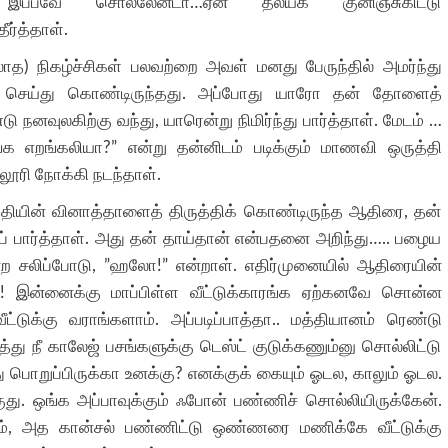
 இப்பவே சொல்லேன்டா…ஏன் தலயக் குனிஞ்சுகிட்டு
ீர்த்தாள்.
ில்லாத) நிகழ்ச்சிகள் பலவற்றை அவள் மனது பேருந்தில் அமர்ந்து
்ளே’ செய்து கொண்டிருந்தது. அப்போது யாரோ தன் தோளைத்
னவுலகிற்கு வந்து, யாரென்று நிமிர்ந்து பார்த்தாள். மேடம் …
ங்க எறங்கலியா?” என்று தன்னிடம் படிக்கும் மாணவி ஒருத்தி
்லூரி நோக்கி நடந்தாள்.
ுத்தியின் வினாத்தாளைத் திருத்திக் கொண்டிருந்த ஆதிரை, தன்
 பார்த்தாள். அது தன் தாய்தான் என்பதனை அறிந்து….. பழைய
்ற சலிப்போடு, ”ஹலோ!” என்றாள். எதிர்முனையில் ஆதிரையின்
.! இன்னைக்கு மாப்பிள்ள வீட்டுக்காரங்க ஏற்கனவே சொன்ன
்டுக்கு வராங்களாம். அப்படிப்பாத்தா.. மத்தியானம் ரெண்டு
த்து நீ காலேஜ் பசங்களுக்கு டெஸ்ட் குடுக்கணும்னு சொல்லிட்டு
பொறுப்பிருக்கா உனக்கு? எனக்குக் கையும் ஓடல, காலும் ஓடல.
ு. ஒங்க அப்பாவுக்கும் ஃபோன் பண்ணிச் சொல்லியிருக்கேன்.
லும், அத கான்சல் பண்ணிட்டு ஒண்ணரை மணிக்கே வீட்டுக்கு