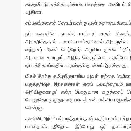
தந்துவிட்டு டிக்கெட்டிற்கான பணத்தை அவரிடம் கொ
ஆதிரை.
சம்பவங்களைத் தொடர்வதற்கு முன் கதாநாயகியைப் பற
நம் கதையின் நாயகி, மார்கழி மாதம் நிறைந்த
அவதரித்ததால்……ஸாரி..பிறந்ததினால் அவளுக்கு 
வந்தனர் அவள் பெற்றோர். அழகிய முகவெட்டும், 
அளவான உயரமும், அதிக வெளுப்போ, கருப்ப
ஒப்புக்கொள்வதில் யாருக்கும் தயக்கம் இருக்காது.
மிகச் சிறந்த தமிழறிஞராகிய அவள் தந்தை ’எழிலரச
பகுத்தறிவுச் சிந்தனைகள் எனப் பலவற்றையும் ஊ
அறிவிருக்காது’ என்ற பொதுவான கருத்தைப் ப
பொழுதொரு குதூகலமுமாகத் தன் பள்ளிப் பருவத்தை 
சென்றது.
கணினி அறிவியல் படித்தால் தான் எதிர்காலம் என
பயின்றாள். இதோ… இப்போது ஓர் தனியார்க் க