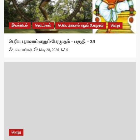
இலக்கியம்
தொடர்கள்
பெரிய புராணம் எனும் பேரமுதம்
பொது
பெரிய புராணம் எனும் பேரமுதம் – பகுதி – 34
பவள சங்கரி
May 28, 2026
0
பொது