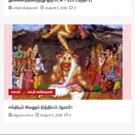
இங்கிலாந்திலிருந்து ஒரு மடல் – 315 (பகுதி-1)
சக்தி சக்திதாசன்
August 5, 2026
0
சமயம்
மரபுக் கவிதைகள்
சக்தியும் சிவனும் நித்தியம் ஆவார்!
ஜெயராமசர்மா
August 5, 2026
0