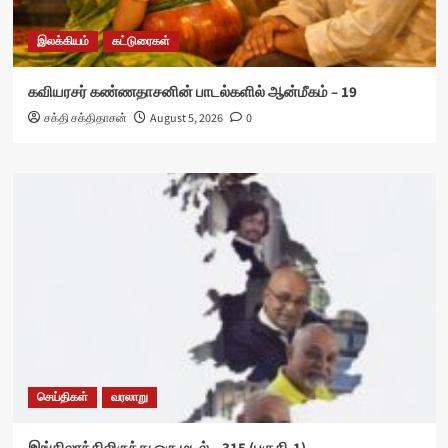
இலக்கியம்
கட்டுரைகள்
கவியரசர் கண்ணதாசனின் பாடல்களில் ஆன்மீகம் – 19
சக்தி சக்திதாசன்
August 5, 2026
0
செய்திகள்
வரலாறு