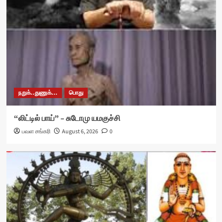
நறுக்..துணுக்...
பொது
“லிட்டில் பாய்” – சுடோமு யமகுச்சி
பவள சங்கரி
August 6, 2026
0