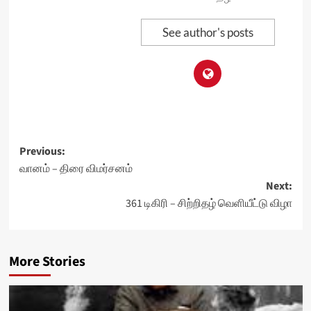
See author's posts
Post
Previous:
வானம் – திரை விமர்சனம்
navigation
Next:
361 டிகிரி – சிற்றிதழ் வெளியீட்டு விழா
More Stories