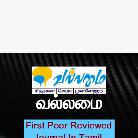
வல்லமை