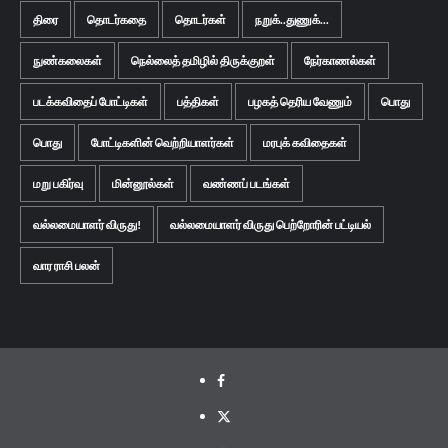
திரை
தொடர்கதை
தொடர்கள்
நறுக்..துணுக்...
நுண்கலைகள்
நெல்லைத் தமிழில் திருக்குறள்
நேர்காணல்கள்
படக்கவிதைப் போட்டிகள்
பத்திகள்
பழகத் தெரிய வேணும்
பொது
பொது
போட்டிகளின் வெற்றியாளர்கள்
மரபுக் கவிதைகள்
மறு பகிர்வு
மின்னூல்கள்
வண்ணப் படங்கள்
வல்லமையாளர் விருது!
வல்லமையாளர் விருது பெற்றோரின் பட்டியல்
வார ராசி பலன்
Facebook
Twitter