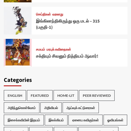
செய்திகள்
வரலாறு
இங்கிலாந்திலிருந்து ஒரு மடல் – 315
(பகுதி-1)
சமயம்
மரபுக் கவிதைகள்
சக்தியும் சிவனும் நித்தியம் ஆவார்!
Categories
ENGLISH
FEATURED
HOME-LIT
PEER REVIEWED
அறிந்துகொள்வோம்
அறிவியல்
ஆய்வுக் கட்டுரைகள்
இசைக்கவியின் இதயம்
இலக்கியம்
ஏனைய கவிஞர்கள்
ஓவியங்கள்