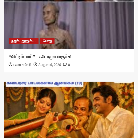
நறுக்..துணுக்...
பொது
“லிட்டில் பாய்” – சுடோமு யமகுச்சி
பவள சங்கரி
August 6, 2026
0