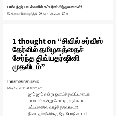
பாவேந்தர் பாடல்களில் கம்பரின் சிந்தனைகள்!
மேகலா இராமமூர்த்தி
April 20, 2026
0
1 thought on “
சிவில் சர்வீஸ்
தேர்வில் தமிழகத்தைச்
சேர்ந்த திவ்யதர்ஷினி
முதலிடம்
”
Innamburan
says:
May 12, 2011 at 10:25 am
ஜாம் ஜாம் என்று ஜமாய்த்துவிட்டாளடா!
டாம் டாம் என்று கொட்டி முழக்கடா!
பவ்யமாகவே வாழ்த்துவோமடா!
திவ்ய தர்ஷினிக்கு ஜே! போடுவமடா!