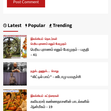
Latest
Popular
Trending
இலக்கியம்
தொடர்கள்
பெரிய புராணம் எனும் பேரமுதம்
பெரிய புராணம் எனும் பேரமுதம் – பகுதி
– 41
நறுக்..துணுக்...
பொது
“லிட்டில் பாய்” – சுடோமு யமகுச்சி
இலக்கியம்
கட்டுரைகள்
கவியரசர் கண்ணதாசனின் பாடல்களில்
ஆன்மீகம் – 19