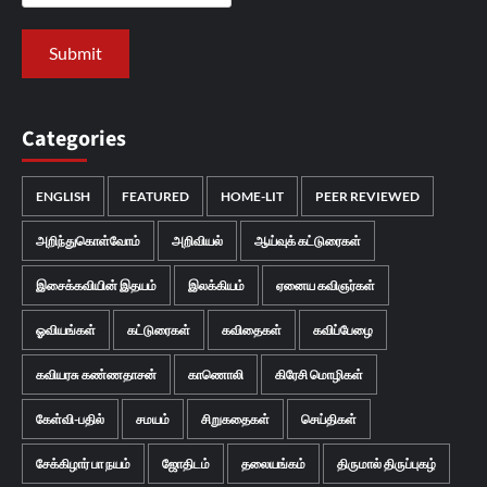
Categories
ENGLISH
FEATURED
HOME-LIT
PEER REVIEWED
அறிந்துகொள்வோம்
அறிவியல்
ஆய்வுக் கட்டுரைகள்
இசைக்கவியின் இதயம்
இலக்கியம்
ஏனைய கவிஞர்கள்
ஓவியங்கள்
கட்டுரைகள்
கவிதைகள்
கவிப்பேழை
கவியரசு கண்ணதாசன்
காணொலி
கிரேசி மொழிகள்
கேள்வி-பதில்
சமயம்
சிறுகதைகள்
செய்திகள்
சேக்கிழார் பா நயம்
ஜோதிடம்
தலையங்கம்
திருமால் திருப்புகழ்