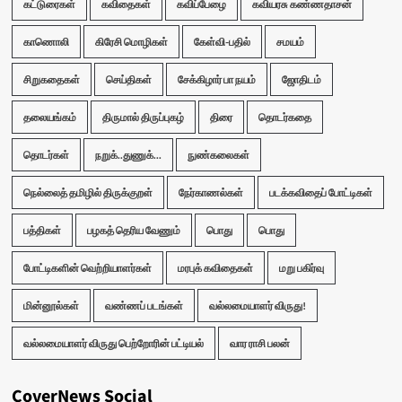
கட்டுரைகள்
கவிதைகள்
கவிப்பேழை
கவியரசு கண்ணதாசன்
காணொலி
கிரேசி மொழிகள்
கேள்வி-பதில்
சமயம்
சிறுகதைகள்
செய்திகள்
சேக்கிழார் பா நயம்
ஜோதிடம்
தலையங்கம்
திருமால் திருப்புகழ்
திரை
தொடர்கதை
தொடர்கள்
நறுக்..துணுக்...
நுண்கலைகள்
நெல்லைத் தமிழில் திருக்குறள்
நேர்காணல்கள்
படக்கவிதைப் போட்டிகள்
பத்திகள்
பழகத் தெரிய வேணும்
பொது
பொது
போட்டிகளின் வெற்றியாளர்கள்
மரபுக் கவிதைகள்
மறு பகிர்வு
மின்னூல்கள்
வண்ணப் படங்கள்
வல்லமையாளர் விருது!
வல்லமையாளர் விருது பெற்றோரின் பட்டியல்
வார ராசி பலன்
CoverNews Social