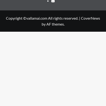
Youtube
Copyright ©vallamai.com All rights reserved.
|
CoverNews
by AF themes.