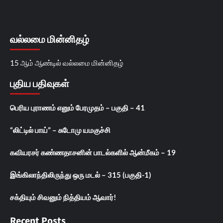
வல்லமை மின்னிதழ்
15 ஆம் ஆண்டில் வல்லமை மின்னிதழ்
புதிய பதிவுகள்
பெரிய புராணம் எனும் பேரமுதம் – பகுதி – 41
“லிட்டில் பாய்” – சுடோமு யமகுச்சி
கவியரசர் கண்ணதாசனின் பாடல்களில் ஆன்மீகம் – 19
இங்கிலாந்திலிருந்து ஒரு மடல் – 315 (பகுதி-1)
சக்தியும் சிவனும் நித்தியம் ஆவார்!
Recent Posts