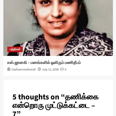
பத்திகள்
எஸ்.ஜானகி – மனங்களில் ஒளிரும் மணிதீபம்
அண்ணாகண்ணன்
July 11, 2026
0
5 thoughts on “
தணிக்கை
என்றொரு முட்டுக்கட்டை –
7
”