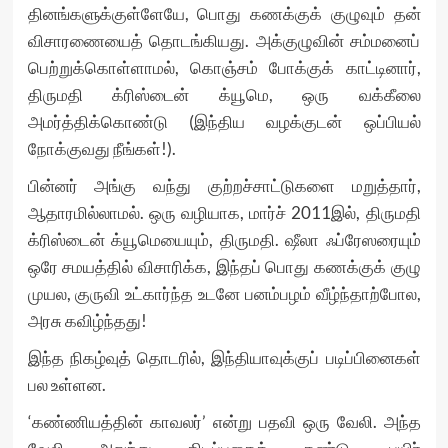
தினங்களுக்குள்ளேயே, பொது கணக்குக் குழுவும் தன்
விசாரணையைத் தொடங்கியது. அக்குழுவின் சம்மனைப்
பெற்றுக்கொள்ளாமல், கொஞ்சம் போக்குக் காட்டினார்,
திருமதி க்ரிஸ்டைன் க்யூமெ, ஒரு வக்கீலை
அமர்த்திக்கொண்டு (இந்திய வழக்குடன் ஒப்பியல்
நோக்குவது நீங்கள்!).
பின்னர் அங்கு வந்து குற்றச்சாட்டுகளை மறுத்தார்,
ஆதாரமில்லாமல். ஒரு வழியாக, மார்ச் 2011இல், திருமதி
க்ரிஸ்டைன் க்யூமெயையும், திருமதி. ஷீலா ஃப்ரேஸரையும்
ஒரே சமயத்தில் விசாரிக்க, இந்தப் பொது கணக்குக் குழு
முயல, குருவி உட்கார்ந்த உடனே பனம்பழம் வீழ்ந்தாற்போல,
அரசு கவிழ்ந்தது!
இந்த நிகழ்வுத் தொடரில், இந்தியாவுக்குப் படிப்பினைகள்
பல உள்ளன.
‘கண்ணியத்தின் காவலர்’ என்று பதவி ஒரு வேலி. அந்த