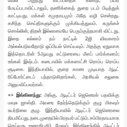
வேலி அறுந்து கிடப்பதைக் கண்டு, பயிர்
மேயப்படாவிட்டாலும், தணிக்கைத் துறை படம் பிடித்துக்
காட்டியது. மக்கள் சமுதாயமும் அதே வழி சென்றது.
கசிந்த செய்திகளுக்கும் முக்கியத்துவம். சுருங்கச்
சொல்லின், திறன் இல்லாமையே பெரும்குற்றமாகி விட்டது.
இதை எல்லாம் நம் நாட்டில் 2ஜி விவகாரம்
அல்லல்படுவதோடு ஒப்பியல் செய்யவும். அதற்கு ஏதுவாக
இத்தொடரின் 5ஆவது கட்டுரையை
மீளப் பார்க்கலாம்;
உங்கள் இஷ்டம். கனடாவில் மக்களாட்சி ரொம்ப ரொம்ப
சூடிகை. இந்தியாவில், குறை காண முடியாத ஆடிட்
ரிப்போர்ட்டைப் பந்தாடுகிறார்கள், அரசியல் சலுகை
அனுபவிப்பவர்கள்.
=> இங்கிலாந்து:
அங்கு, ஆடிட்டர் ஜெனெரல் பதவிக்கு
மவுசு ஜாஸ்தி. அவரை தேர்ந்தெடுக்கும் குழு மிகவும்
உயர்நிலை குழு. (இந்தியாவில் ஆடிட்டர் ஜெனெரலை
நியமிப்பது, நடைமுறையில் பிரதமர் மட்டும். சம்பிரதாயமாக
செய்வது ஜனாதிபதி). மேலும், இங்கிலாந்தில் ஆடிட்டர்