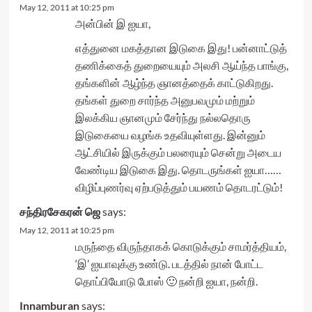
May 12, 2011 at 10:25 pm
அன்பின் இ ஐயா,
எத்துனை மகத்தான இடுகை இது! பன்னாட்டுத்
தணிக்கைத் துறையையும் அலசி ஆய்ந்த பாங்கு,
தங்களின் ஆழ்ந்த ஞானத்தைக் காட்டுகிறது.
தங்கள் துறை சார்ந்த அனுபவமும் மற்றும்
இலக்கிய ஞானமும் சேர்ந்து நல்லதொரு
இடுகையை வழங்க உதவியுள்ளது. இன்னும்
ஆட்சியில் இருக்கும் பலரையும் சென்று அடைய
வேண்டிய இடுகை இது. தொடருங்கள் ஐயா……
விழிப்புணர்வு ஏற்படுத்தும் பயணம் தொடரட்டும்!
சந்திரசேகரன் ஜெ
says:
May 12, 2011 at 10:25 pm
மருந்தை விருந்தாகக் கொடுக்கும் சாமர்த்தியம்,
‘இ’ ஐயாவுக்கு உண்டு. படத்தில் நான் போட்ட
தொப்பியோடு போஸ் 🙂 நன்றி ஐயா, நன்றி.
Innamburan
says: