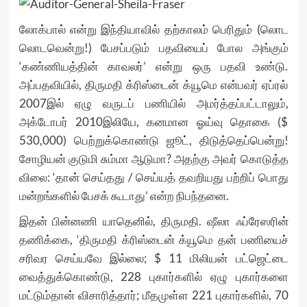
லோக்பால் என்று இந்தியாவில் தற்காலம் பெரிதும் (லொட
லொடவென்று!) பேசப்படும் பதவியைப் போல அங்கும்
‘கண்ணியத்தின் காவலர்’ என்று ஒரு பதவி உண்டு.
அப்பதவியில், திருமதி க்ரிஸ்டைன் க்யூமெ என்பவர் ஏப்ரல்
2007இல் ஏழு வருடப் பணியில் அமர்த்தப்பட்டாலும்,
அக்டோபர் 2010இலியே, கனமான ஓய்வு தொகை ($
530,000) பெற்றுக்கொண்டு ஜூட், திடுத்தெப்பென்று!
சோழியன் குடுமி சும்மா ஆடுமா? அதற்கு அவர் கொடுத்த
விலை: ‘தான் செய்தது / செய்யத் தவறியது பற்றிப் பொது
மன்றங்களில் பேசக் கூடாது’ என்ற நிபந்தனை.
இதன் பின்னணி யாதெனில், திருமதி. ஷீலா ஃப்ரேஸரின்
தணிக்கை, ‘திருமதி க்ரிஸ்டைன் க்யூமெ தன் பணியைச்
சரிவர செய்யவே இல்லை; $ 11 மிலியன் பட்ஜெட்டை
வைத்துக்கொண்டு, 228 புகார்களில் ஏழு புகார்களை
மட்டும்தான் விசாரித்தார்; மீதமுள்ள 221 புகார்களில், 70