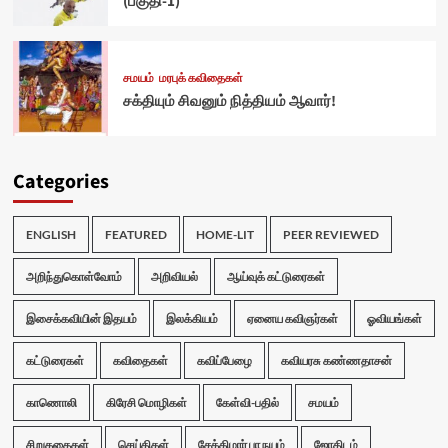
(பகுதி-1)
சமயம்
மரபுக் கவிதைகள்
சக்தியும் சிவனும் நித்தியம் ஆவார்!
Categories
ENGLISH
FEATURED
HOME-LIT
PEER REVIEWED
அறிந்துகொள்வோம்
அறிவியல்
ஆய்வுக் கட்டுரைகள்
இசைக்கவியின் இதயம்
இலக்கியம்
ஏனைய கவிஞர்கள்
ஓவியங்கள்
கட்டுரைகள்
கவிதைகள்
கவிப்பேழை
கவியரசு கண்ணதாசன்
காணொலி
கிரேசி மொழிகள்
கேள்வி-பதில்
சமயம்
சிறுகதைகள்
செய்திகள்
சேக்கிழார் பா நயம்
ஜோதிடம்