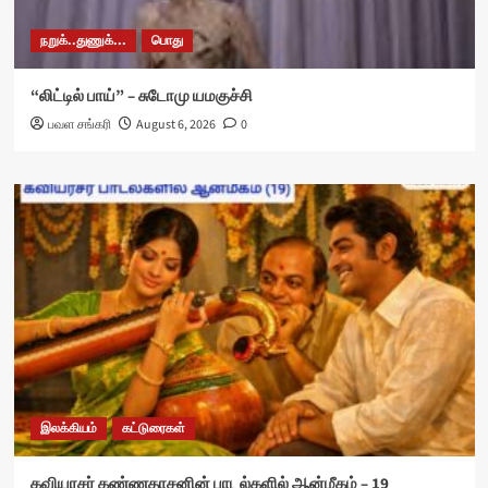
நறுக்..துணுக்...
பொது
“லிட்டில் பாய்” – சுடோமு யமகுச்சி
பவள சங்கரி
August 6, 2026
0
இலக்கியம்
கட்டுரைகள்
கவியரசர் கண்ணதாசனின் பாடல்களில் ஆன்மீகம் – 19