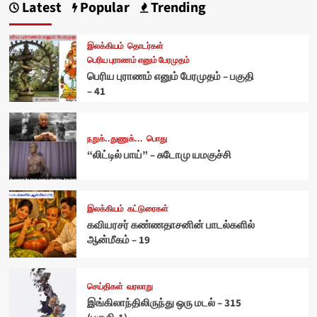
Latest
Popular
Trending
இலக்கியம்
தொடர்கள்
பெரிய புராணம் எனும் பேரமுதம்
பெரிய புராணம் எனும் பேரமுதம் – பகுதி
– 41
நறுக்..துணுக்...
பொது
“லிட்டில் பாய்” – சுடோமு யமகுச்சி
இலக்கியம்
கட்டுரைகள்
கவியரசர் கண்ணதாசனின் பாடல்களில்
ஆன்மீகம் – 19
செய்திகள்
வரலாறு
இங்கிலாந்திலிருந்து ஒரு மடல் – 315