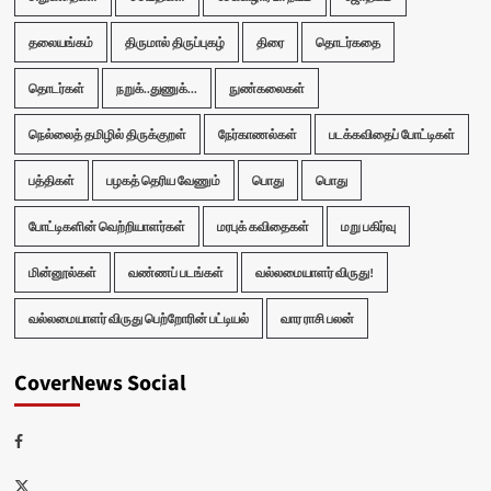
தலையங்கம்
திருமால் திருப்புகழ்
திரை
தொடர்கதை
தொடர்கள்
நறுக்..துணுக்...
நுண்கலைகள்
நெல்லைத் தமிழில் திருக்குறள்
நேர்காணல்கள்
படக்கவிதைப் போட்டிகள்
பத்திகள்
பழகத் தெரிய வேணும்
பொது
பொது
போட்டிகளின் வெற்றியாளர்கள்
மரபுக் கவிதைகள்
மறு பகிர்வு
மின்னூல்கள்
வண்ணப் படங்கள்
வல்லமையாளர் விருது!
வல்லமையாளர் விருது பெற்றோரின் பட்டியல்
வார ராசி பலன்
CoverNews Social
Facebook
Twitter