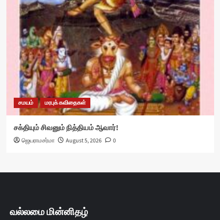
சமயம்
மரபுக் கவிதைகள்
சக்தியும் சிவனும் நித்தியம் ஆவார்!
ஜெயராமசர்மா
August 5, 2026
0
வல்லமை மின்னிதழ்