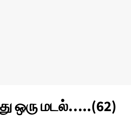
்து ஒரு மடல்…..(62)