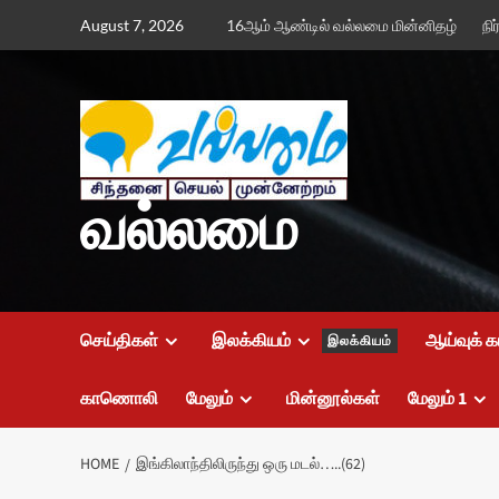
Skip
August 7, 2026
16ஆம் ஆண்டில் வல்லமை மின்னிதழ்
நி
to
content
வல்லமை
செய்திகள்
இலக்கியம்
ஆய்வுக் க
இலக்கியம்
காணொலி
மேலும்
மின்னூல்கள்
மேலும் 1
HOME
இங்கிலாந்திலிருந்து ஒரு மடல்…..(62)