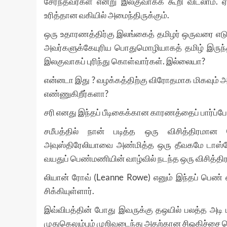
சேர்ந்தவர்கள் என்று இலகுவாகக் கூறி விடலாம். 
உரித்தான வகியில் அமைந்திருக்கும்.
ஒரு உதாரணத்திர்கு இலங்கைத் தமிழர் ஒருவரை எடுத
அவர்களுக்கேயுரிய பொதுமொழியாகத் தமிழ் இருந்தா
இலகுவாகப் புரிந்து கொள்வார்கள். இல்லையா?
என்னடா இது ? வழக்கத்திற்கு விரோதமாக மிகவும் 
எண்ணுகிறீர்களா?
சரி எனது இந்தப் பீடிகைக்கான காரணத்தைப் பார்ப்ப
சமீபத்தில் நான் படித்த ஒரு விசித்திரமான 
அவுஸ்திரேலியாவை அண்மித்த ஒரு தீவகமே டாஸ்மேன
வயதுப் பெண்மணியின் வாழ்வில் நடந்த ஒரு விசித்த
லியான் ரோவ் (Leanne Rowe) எனும் இந்தப் பெண் எ
சிக்கியுள்ளார்.
இவ்விபத்தின் போது இவருக்கு தஒயில் பலத்த அடி 
முதுகெலும்பும் முறிவடைந்து அதற்கான சிஒகிச்சை பெற