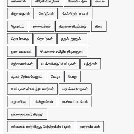
காணொலி
கிரேசி மொழிகள்
கேள்வி-பதில்
சமயம்
சிறுகதைகள்
செய்திகள்
சேக்கிழார் பா நயம்
ஜோதிடம்
தலையங்கம்
திருமால் திருப்புகழ்
திரை
தொடர்கதை
தொடர்கள்
நறுக்..துணுக்...
நுண்கலைகள்
நெல்லைத் தமிழில் திருக்குறள்
நேர்காணல்கள்
படக்கவிதைப் போட்டிகள்
பத்திகள்
பழகத் தெரிய வேணும்
பொது
பொது
போட்டிகளின் வெற்றியாளர்கள்
மரபுக் கவிதைகள்
மறு பகிர்வு
மின்னூல்கள்
வண்ணப் படங்கள்
வல்லமையாளர் விருது!
வல்லமையாளர் விருது பெற்றோரின் பட்டியல்
வார ராசி பலன்