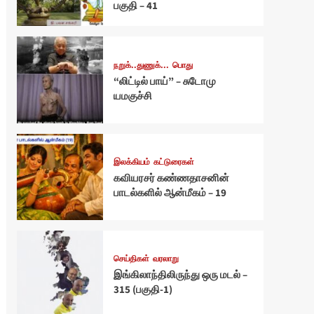
பகுதி – 41
நறுக்..துணுக்...
பொது
“லிட்டில் பாய்” – சுடோமு
யமகுச்சி
இலக்கியம்
கட்டுரைகள்
கவியரசர் கண்ணதாசனின்
பாடல்களில் ஆன்மீகம் – 19
செய்திகள்
வரலாறு
இங்கிலாந்திலிருந்து ஒரு மடல் –
315 (பகுதி-1)