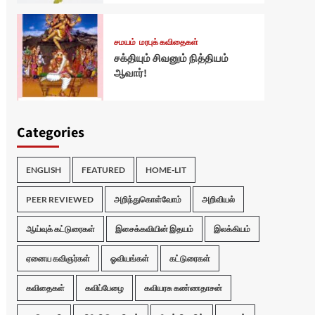
சமயம்
மரபுக் கவிதைகள்
சக்தியும் சிவனும் நித்தியம்
ஆவார்!
Categories
ENGLISH
FEATURED
HOME-LIT
PEER REVIEWED
அறிந்துகொள்வோம்
அறிவியல்
ஆய்வுக் கட்டுரைகள்
இசைக்கவியின் இதயம்
இலக்கியம்
ஏனைய கவிஞர்கள்
ஓவியங்கள்
கட்டுரைகள்
கவிதைகள்
கவிப்பேழை
கவியரசு கண்ணதாசன்