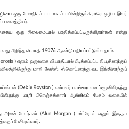
யை ஒரு மேலதிகப் பாடமாகப் பயின்றிருக்கிராரெ ஒழிய இவர்
ம்ப வைத்தியர்.
ய ஒரு நிலைமையால் பாதிக்கப்பட்டிருக்கிறார்கள் என்று
தலாவது அறிந்த வியாதி 1907ம் ஆண்டு பதியப்பட்டுள்ளதாம்.
erosis ) எனும் ஒருவகை வியாதியால் பீடிக்கப்பட்ட நியூசிலாந்துப்
ிலத்திலிருந்து மாறி வேல்ஸ், ஸ்கொட்லாந்து,வட இங்கிலாந்துப்
ோய்ஸ்டன் (Debie Royston ) என்பவர் பயங்கரமான ப்ளூவிலிருந்து
ிருந்து மாறி பிரெஞ்சுக்காரர் ஆங்கிலம் பேசும் வகையில்
து அலன் மோர்கன் (Alun Morgan ) ஸ்ட்ரோக் எனும் இருதய
்தைப் பேசியுள்ளார்.