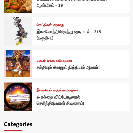
ஆன்மீகம் – 19
செய்திகள்
வரலாறு
இங்கிலாந்திலிருந்து ஒரு மடல் – 315
(பகுதி-1)
சமயம்
மரபுக் கவிதைகள்
சக்தியும் சிவனும் நித்தியம் ஆவார்!
இலக்கியம்
மரபுக் கவிதைகள்
அகந்தை விட்டோடினால்
தெரிந்திடுவான் சிவனாய்!
Categories