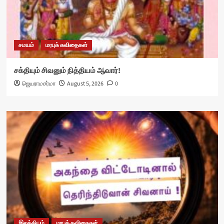
சமயம்
மரபுக் கவிதைகள்
சக்தியும் சிவனும் நித்தியம் ஆவார்!
ஜெயராமசர்மா
August 5, 2026
0
இலக்கியம்
மரபுக் கவிதைகள்