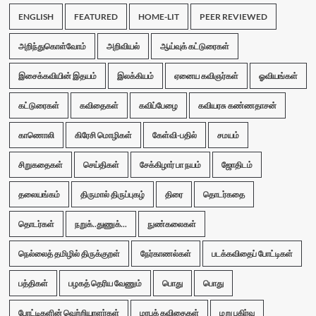
ENGLISH
FEATURED
HOME-LIT
PEER REVIEWED
அறிந்துகொள்வோம்
அறிவியல்
ஆய்வுக் கட்டுரைகள்
இசைக்கவியின் இதயம்
இலக்கியம்
ஏனைய கவிஞர்கள்
ஓவியங்கள்
கட்டுரைகள்
கவிதைகள்
கவிப்பேழை
கவியரசு கண்ணதாசன்
காணொலி
கிரேசி மொழிகள்
கேள்வி-பதில்
சமயம்
சிறுகதைகள்
செய்திகள்
சேக்கிழார் பா நயம்
ஜோதிடம்
தலையங்கம்
திருமால் திருப்புகழ்
திரை
தொடர்கதை
தொடர்கள்
நறுக்..துணுக்...
நுண்கலைகள்
நெல்லைத் தமிழில் திருக்குறள்
நேர்காணல்கள்
படக்கவிதைப் போட்டிகள்
பத்திகள்
பழகத் தெரிய வேணும்
பொது
பொது
போட்டிகளின் வெற்றியாளர்கள்
மரபுக் கவிதைகள்
மறு பகிர்வு