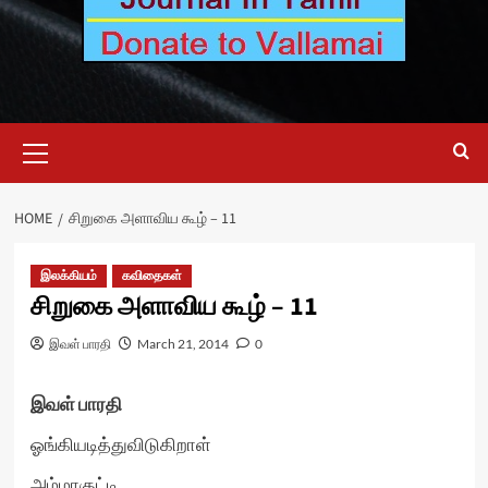
Primary
Menu
HOME
சிறுகை அளாவிய கூழ் – 11
இலக்கியம்
கவிதைகள்
சிறுகை அளாவிய கூழ் – 11
இவள் பாரதி
March 21, 2014
0
இவள் பாரதி
ஓங்கியடித்துவிடுகிறாள்
அம்மாகுட்டி