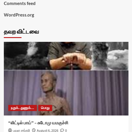
Comments feed
WordPress.org
தவற விட்டவை
நறுக்..துணுக்...
பொது
“லிட்டில் பாய்” – சுடோமு யமகுச்சி
பவள சங்கரி
August 6, 2026
0