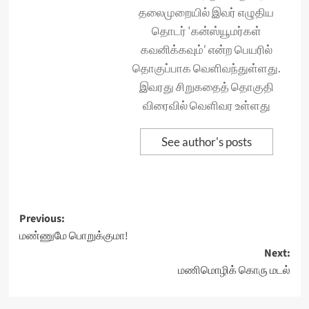
தலைமுறையில் இவர் எழுதிய
தொடர் ‘கன்ஸ்யூமர்கள்
கவனிக்கவும்’ என்ற பெயரில்
தொகுப்பாக வெளிவந்துள்ளது.
இவரது சிறுகதைத் தொகுதி
விரைவில் வெளிவர உள்ளது
See author's posts
Post
Previous:
மண்ணுமே பொறுக்குமா!
navigation
Next:
மணிமொழிக் கொரு மடல்