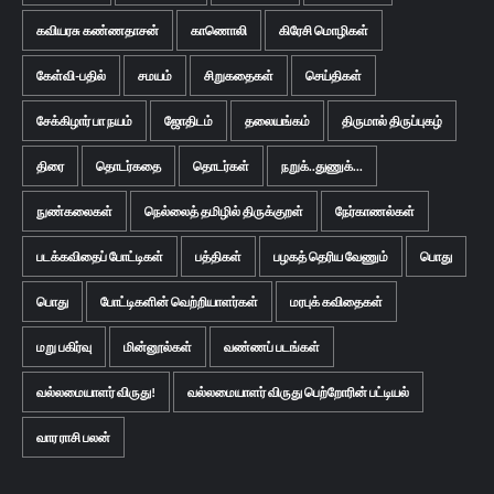
கவியரசு கண்ணதாசன்
காணொலி
கிரேசி மொழிகள்
கேள்வி-பதில்
சமயம்
சிறுகதைகள்
செய்திகள்
சேக்கிழார் பா நயம்
ஜோதிடம்
தலையங்கம்
திருமால் திருப்புகழ்
திரை
தொடர்கதை
தொடர்கள்
நறுக்..துணுக்...
நுண்கலைகள்
நெல்லைத் தமிழில் திருக்குறள்
நேர்காணல்கள்
படக்கவிதைப் போட்டிகள்
பத்திகள்
பழகத் தெரிய வேணும்
பொது
பொது
போட்டிகளின் வெற்றியாளர்கள்
மரபுக் கவிதைகள்
மறு பகிர்வு
மின்னூல்கள்
வண்ணப் படங்கள்
வல்லமையாளர் விருது!
வல்லமையாளர் விருது பெற்றோரின் பட்டியல்
வார ராசி பலன்