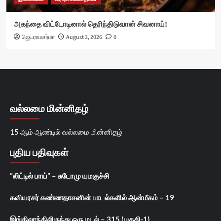
அகந்தை விட்டோடினால் தெரிந்திடுவான் சிவனாய்!
ஜெயராமசர்மா
August 3, 2026
0
வல்லமை மின்னிதழ்
15 ஆம் ஆண்டில் வல்லமை மின்னிதழ்
புதிய பதிவுகள்
“லிட்டில் பாய்” – சுடோமு யமகுச்சி
கவியரசர் கண்ணதாசனின் பாடல்களில் ஆன்மீகம் – 19
இங்கிலாந்திலிருந்து ஒரு மடல் – 315 (பகுதி-1)