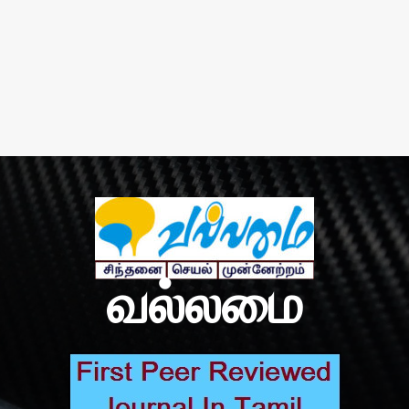
வல்லமை