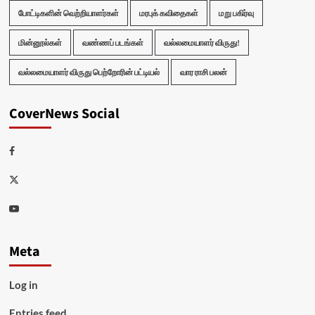
போட்டிகளின் வெற்றியாளர்கள்
மரபுக் கவிதைகள்
மறு பகிர்வு
மின்னூல்கள்
வண்ணப் படங்கள்
வல்லமையாளர் விருது!
வல்லமையாளர் விருது பெற்றோரின் பட்டியல்
வார ராசி பலன்
CoverNews Social
Facebook
Twitter
Youtube
Meta
Log in
Entries feed