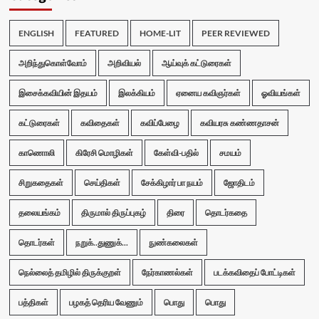
ENGLISH
FEATURED
HOME-LIT
PEER REVIEWED
அறிந்துகொள்வோம்
அறிவியல்
ஆய்வுக் கட்டுரைகள்
இசைக்கவியின் இதயம்
இலக்கியம்
ஏனைய கவிஞர்கள்
ஓவியங்கள்
கட்டுரைகள்
கவிதைகள்
கவிப்பேழை
கவியரசு கண்ணதாசன்
காணொலி
கிரேசி மொழிகள்
கேள்வி-பதில்
சமயம்
சிறுகதைகள்
செய்திகள்
சேக்கிழார் பா நயம்
ஜோதிடம்
தலையங்கம்
திருமால் திருப்புகழ்
திரை
தொடர்கதை
தொடர்கள்
நறுக்..துணுக்...
நுண்கலைகள்
நெல்லைத் தமிழில் திருக்குறள்
நேர்காணல்கள்
படக்கவிதைப் போட்டிகள்
பத்திகள்
பழகத் தெரிய வேணும்
பொது
பொது