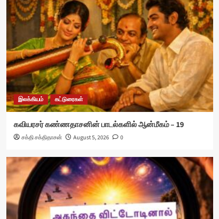
இலக்கியம்
கட்டுரைகள்
கவியரசர் கண்ணதாசனின் பாடல்களில் ஆன்மீகம் – 19
சக்தி சக்திதாசன்
August 5, 2026
0