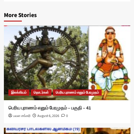
More Stories
இலக்கியம்
தொடர்கள்
பெரிய புராணம் எனும் பேரமுதம்
பெரிய புராணம் எனும் பேரமுதம் – பகுதி – 41
பவள சங்கரி
August 6, 2026
0