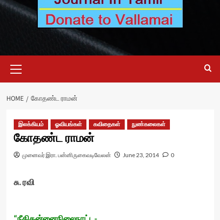
Primary
Menu
HOME
கோதண்ட ராமன்
இலக்கியம்
ஓவியங்கள்
கவிதைகள்
நுண்கலைகள்
கோதண்ட ராமன்
முனைவர் இரா. பன்னிருகைவடிவேலன்
June 23, 2014
0
சு. ரவி
“நீதிதன்னைநிலைநாட்ட-