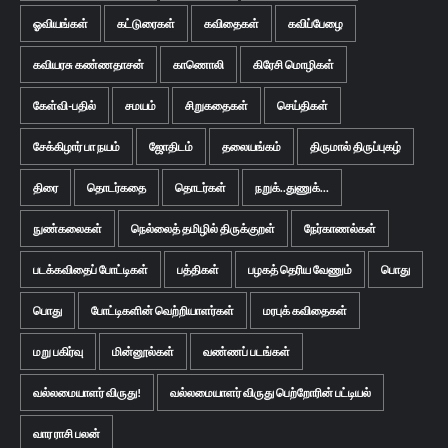
ஓவியங்கள்
கட்டுரைகள்
கவிதைகள்
கவிப்பேழை
கவியரசு கண்ணதாசன்
காணொலி
கிரேசி மொழிகள்
கேள்வி-பதில்
சமயம்
சிறுகதைகள்
செய்திகள்
சேக்கிழார் பா நயம்
ஜோதிடம்
தலையங்கம்
திருமால் திருப்புகழ்
திரை
தொடர்கதை
தொடர்கள்
நறுக்..துணுக்...
நுண்கலைகள்
நெல்லைத் தமிழில் திருக்குறள்
நேர்காணல்கள்
படக்கவிதைப் போட்டிகள்
பத்திகள்
பழகத் தெரிய வேணும்
பொது
பொது
போட்டிகளின் வெற்றியாளர்கள்
மரபுக் கவிதைகள்
மறு பகிர்வு
மின்னூல்கள்
வண்ணப் படங்கள்
வல்லமையாளர் விருது!
வல்லமையாளர் விருது பெற்றோரின் பட்டியல்
வார ராசி பலன்