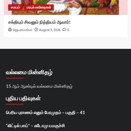
சமயம்
மரபுக் கவிதைகள்
சக்தியும் சிவனும் நித்தியம் ஆவார்!
ஜெயராமசர்மா
August 5, 2026
0
வல்லமை மின்னிதழ்
15 ஆம் ஆண்டில் வல்லமை மின்னிதழ்
புதிய பதிவுகள்
பெரிய புராணம் எனும் பேரமுதம் – பகுதி – 41
“லிட்டில் பாய்” – சுடோமு யமகுச்சி