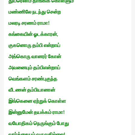
துயரெலாம் தாங்கிக் கொள்ளும்
மண்ணிலே நடந்து சென்ற
மலரடி சரணம் ராமா!
கங்கையின் ஓடக்காரன்,
குகனொரு தம்பி என்றாய்
அங்கொரு வானரர் கோன்
அவனையும் தம்பிஎன்றாய்
வெங்களம் சரண்புகுந்த
வீடணன் தம்பியானான்
இங்கெனை ஏற்றுக் கொள்ள
இன்னுமேன் தயக்கம் ராமா!
வயோதிகம் நெருங்கும் போது
வார்த்தையும் வருவதில்லை!