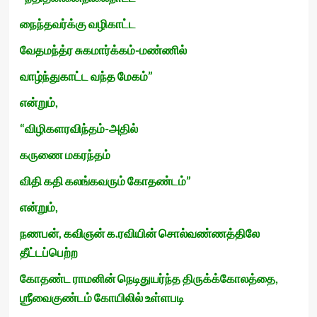
நைந்தவர்க்கு வழிகாட்ட
வேதமந்த்ர சுகமார்க்கம்-மண்ணில்
வாழ்ந்துகாட்ட வந்த மேகம்”
என்றும்,
“விழிகளரவிந்தம்-அதில்
கருணை மகரந்தம்
விதி கதி கலங்கவரும் கோதண்டம்”
என்றும்,
நணபன், கவிஞன் க.ரவியின் சொல்வண்ணத்திலே
தீட்டப்பெற்ற
கோதண்ட ராமனின் நெடிதுயர்ந்த திருக்க்கோலத்தை,
ஶ்ரீவைகுண்டம் கோயிலில் உள்ளபடி