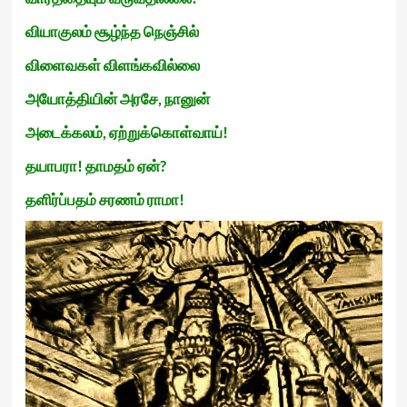
வியாகுலம் சூழ்ந்த நெஞ்சில்
விளைவகள் விளங்கவில்லை
அயோத்தியின் அரசே, நானுன்
அடைக்கலம், ஏற்றுக்கொள்வாய்!
தயாபரா! தாமதம் ஏன்?
தளிர்ப்பதம் சரணம் ராமா!