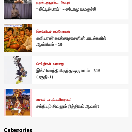
நறுக்..துணுக்...
பொது
“லிட்டில் பாய்” – சுடோமு யமகுச்சி
இலக்கியம்
கட்டுரைகள்
கவியரசர் கண்ணதாசனின் பாடல்களில்
ஆன்மீகம் – 19
செய்திகள்
வரலாறு
இங்கிலாந்திலிருந்து ஒரு மடல் – 315
(பகுதி-1)
சமயம்
மரபுக் கவிதைகள்
சக்தியும் சிவனும் நித்தியம் ஆவார்!
Categories