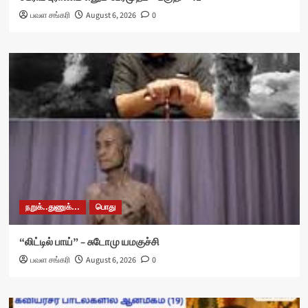
பவள சங்கரி
August 6, 2026
0
நறுக்..துணுக்...
பொது
“லிட்டில் பாய்” – சுடோமு யமகுச்சி
பவள சங்கரி
August 6, 2026
0