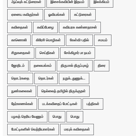
ஆய்வுக் கட்டுரைகள்
இசைக்கவியின் இதயம்
இலக்கியம்
ஏனைய கவிஞர்கள்
ஓவியங்கள்
கட்டுரைகள்
கவிதைகள்
கவிப்பேழை
கவியரசு கண்ணதாசன்
காணொலி
கிரேசி மொழிகள்
கேள்வி-பதில்
சமயம்
சிறுகதைகள்
செய்திகள்
சேக்கிழார் பா நயம்
ஜோதிடம்
தலையங்கம்
திருமால் திருப்புகழ்
திரை
தொடர்கதை
தொடர்கள்
நறுக்..துணுக்...
நுண்கலைகள்
நெல்லைத் தமிழில் திருக்குறள்
நேர்காணல்கள்
படக்கவிதைப் போட்டிகள்
பத்திகள்
பழகத் தெரிய வேணும்
பொது
பொது
போட்டிகளின் வெற்றியாளர்கள்
மரபுக் கவிதைகள்