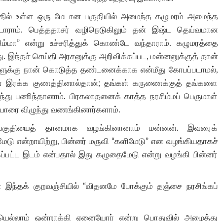
த்தில் உள்ள ஒரு மேடான பகுதியில் அமைந்த கழுமரம் அமைந்த
்டாராம். பெத்ததாசர் வழிநெடுகிலும் தன் இஷ்ட தெய்வமான
ிம்மா” என்று உச்சரித்துக் கொண்டே வந்தாராம். கழுமரத்தை
து. இந்தச் செய்தி அரசனுக்கு அறிவிக்கப்பட, மன்னனுக்குத் தான்
்களுக்கு நான் கொடுத்த தண்டனைக்காக என்மீது கோபப்படாமல்,
கள் இரக்க குணத்தினால்தான்; தங்கள் கருணைக்குத் தங்களை
்ந்து பணிந்தானாம். பிரகலாதனைக் காத்த நரசிம்மப் பெருமாள்
டியாரை விழுந்து வணங்கினார்களாம்.
த பகுதியைத் தானமாக வழங்கினானாம் மன்னன். இவரைக்
ு என்றாயிற்று, பின்னர் மருவி “களிமேடு” என வழங்கியதாகச்
்பட்ட இடம் என்பதால் இது கழுதைமேடு என்று வழங்கி பின்னர்
 இந்தக் குறவஞ்சியில் “விதனமே போக்கும் தஞ்சை நரசிங்கப்
்லாம் ஒன்றாக்கி ஏனையோர் என்று பொதுவில் அழைத்து