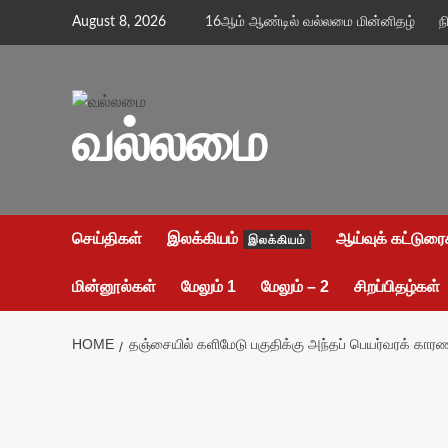
Skip
August 8, 2026
16ஆம் ஆண்டில் வல்லமை மின்னிதழ்
ந
to
content
வல்லமை
செய்திகள்
இலக்கியம்
ஆய்வுக் கட்டுரை
இலக்கியம்
மின்னூல்கள்
மேலும் 1
மேலும் – 2
சிறப்பிதழ்கள்
HOME
தஞ்சையில் களிமேடு பகுதிக்கு அந்தப் பெயர்வரக் கார