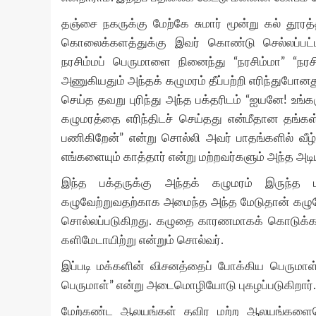
தஞ்சை நகருக்கு மேற்கே சுமார் மூன்று கல் தூர
கொலைக்களத்துக்கு இவர் கொண்டு செல்லப்பட
நரசிம்மப் பெருமாளை நினைந்து “நரசிம்மா” “நரச
அணுகியதும் அந்தக் கழுமரம் தீப்பற்றி எரிந்துபோன
செய்த தவறு புரிந்து அந்த பக்தரிடம் “ஐயனே! உங
கழுமரத்தை எரிந்திடச் செய்தது என்மீதான தங்
பணிகிறேன்” என்று சொல்லி அவர் பாதங்களில் வீழ
எங்களையும் காத்தார் என்று மற்றவர்களும் அந்த அ
இந்த பக்தருக்கு அந்தக் கழுமரம் இருந்
கழுவேற்றுவதற்காக அமைந்த அந்த மேடுதான் கழுமேட
சொல்லப்படுகிறது. கழுதை காரணமாகக் கொடுக்கப
களிமேடாயிற்று என்றும் சொல்வர்.
இப்படி மக்களின் விசனத்தைப் போக்கிய பெருமாள்
பெருமாள்” என்று அடைமொழியோடு புகழப்படுகிறார்.
மேற்கண்ட ஆலயங்கள் தவிர மற்ற ஆலயங்களையெல