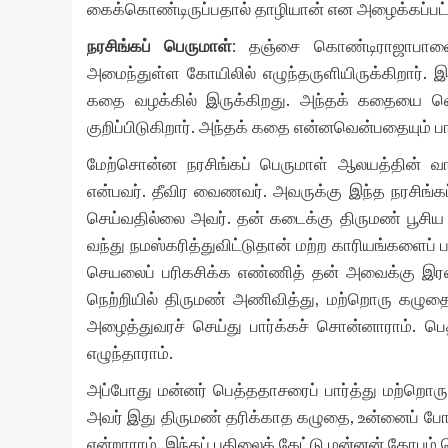
கைக்கொண்டிருப்பதால் தாழியான் என அழைக்கப்பட்டி
நரசிங்கப் பெருமாள்
: தஞ்சை கொண்டிராஜாபாளையத
அமைந்துள்ள கோயிலில் எழுந்தருளியிருக்கிறார்.
கதை வழக்கில் இருக்கிறது. அந்தக் கதையை வெள்
குறிப்பிடுகிறார். அந்தக் கதை என்னவென்பதையும் பா
மேற்சொன்ன நரசிங்கப் பெருமாள் ஆலயத்தின் வா
என்பவர். தீவிர வைணவர். அவருக்கு இந்த நரசிங்க
செய்வதில்லை அவர். தன் கடைக்கு திருமண் பூசிய
வந்து நமஸ்கரித்துவிட்டுதான் மற்ற காரியங்களைப்
செயலைப் பரிகசிக்க எண்ணித் தன் அவைக்கு இரண
நெற்றியில் திருமண் அணிவித்து, மற்றொரு கழுத
அழைத்துவரச் செய்து பார்க்கச் சொன்னாராம். ப
எழுந்தாராம்.
அப்போது மன்னர் பெத்ததாசரைப் பார்த்து மற்றெ
அவர் இது திருமண் தரிக்காத கழுதை, உன்னைப் பே
என்றாராம். இந்தப் பதிலைக் கேட்டு மன்னன் கோபம் 