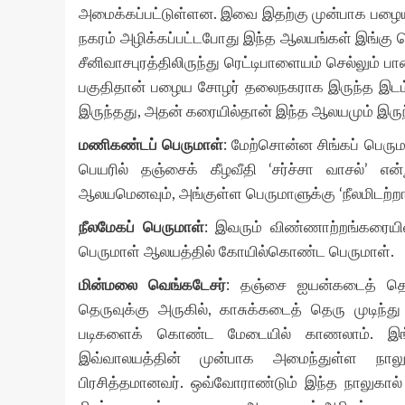
அமைக்கப்பட்டுள்ளன. இவை இதற்கு முன்பாக பழைய
நகரம் அழிக்கப்பட்டபோது இந்த ஆலயங்கள் இங்கு க
சீனிவாசபுரத்திலிருந்து ரெட்டிபாளையம் செல்லும் பா
பகுதிதான் பழைய சோழர் தலைநகராக இருந்த இடம்.
இருந்தது, அதன் கரையில்தான் இந்த ஆலயமும் இருந்த
மணிகண்டப் பெருமாள்
: மேற்சொன்ன சிங்கப் பெரு
பெயரில் தஞ்சைக் கீழவீதி ‘சர்ச்சா வாசல்’ என
ஆலயமெனவும், அங்குள்ள பெருமாளுக்கு ‘நீலமிடற்றான
நீலமேகப் பெருமாள்
: இவரும் விண்ணாற்றங்கரைய
பெருமாள் ஆலயத்தில் கோயில்கொண்ட பெருமாள்.
மின்மலை வெங்கடேசர்
: தஞ்சை ஐயன்கடைத் தெரு
தெருவுக்கு அருகில், காசுக்கடைத் தெரு முடிந்த
படிகளைக் கொண்ட மேடையில் காணலாம். இங்
இவ்வாலயத்தின் முன்பாக அமைந்துள்ள நாலு
பிரசித்தமானவர். ஒவ்வோராண்டும் இந்த நாலுகால