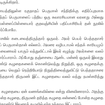
ருக்கிறார்.
்திலுள்ள ரகுநாதப் பெருமாள் சந்நிதிக்கு எதிர்ப்புறமாக
 இந்தப் பெருமாளைப் பற்றிய ஒரு சுவாரசியமான வரலாறு அல்லது
ளைப்பிள்ளையார் குறவஞ்சியின் பதிப்பாசிரியர் தன் நூலில்
ர்ப்போமே.
சலில் கடைவைத்திருந்தார் ஒருவர். அவர் பெயர் பெத்ததாசர்
ப் பெருமாள்தான் எல்லாம். அவரை வழிபடாமல் எந்தக் காரியமும்
 வைணவர் யாரும் வந்துவிட்டால் இவர் எழுந்து அவர்களை வலம்
 பார்ப்பாராம். அப்போது தஞ்சையை ஆண்ட மன்னர் ஒருவர் இவரது
்டு கழுதைகளைக் கொண்டுவந்து நிறுத்தி, ஒரு கழுதைக்கு
ையை வெறும் நெற்றியோடு நிறுத்திவைத்துவிட்டு பெத்ததாசரை
ெத்ததாசர் திருமண் இட்ட கழுதையை வலம் வந்து நமஸ்கரித்து
ாரு கழுதையை ஏன் வணங்கவில்லை என்று வினவினாராம். அதற்கு
ான்ற கழுதை, திருமண் தரித்த கழுதை என்னைப் போன்ற கழுதை
கொண்டு இவரைக் கழுவில் ஏற்ற உத்தரவு இட்டாராம்.