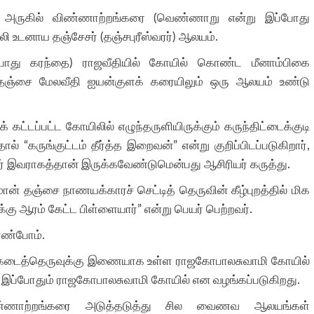
 அருகில் விண்ணாற்றங்கரை (வெண்ணாறு என்று இப்போது
ி உடனாய தஞ்சேசர் (தஞ்சபுரீஸ்வரர்) ஆலயம்.
்போது கரந்தை) ராஜவீதியில் கோயில் கொண்ட மீனாம்பிகை
 தஞ்சை மேலவீதி ஐயன்குளக் கரையிலும் ஒரு ஆலயம் உண்டு
கட்டப்பட்ட கோயிலில் எழுந்தருளியிருக்கும் கருந்திட்டைக்குடி
தால் “கருங்குட்டம் தீர்த்த இறைவன்” என்று குறிப்பிடப்படுகிறார்,
சர் இவராகத்தான் இருக்கவேண்டுமென்பது ஆசிரியர் கருத்து.
ான் தஞ்சை நாணயக்காரச் செட்டித் தெருவின் கீழ்புறத்தில் மிக
கு ஆரம் கேட்ட பிள்ளையார்” என்று பெயர் பெற்றவர்.
ண்போம்.
் கடைத்தெருவுக்கு இணையாக உள்ள ராஜகோபாலசுவாமி கோயில்
். இப்போதும் ராஜகோபாலசுவாமி கோயில் என வழங்கப்படுகிறது.
ணாற்றங்கரை அடுத்தடுத்து சில வைணவ ஆலயங்கள்