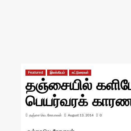
Featured
இலக்கியம்
கட்டுரைகள்
தஞ்சையில் களிமே
பெயர்வரக் காரண
தஞ்சை வெ. கோபாலன்
August 13, 2014
0