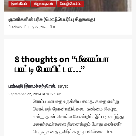
இலக்கியம்
சிறுகதைகள்
மொழிபெயர்ப்பு
ஞானிகளின் பரிசு (மொழிபெயர்ப்பு சிறுகதை)
admin
July 22, 2026
0
8 thoughts on “
மீனாம்பா
பாட்டி போயிட்டா…
”
பார்வதி இராமச்சந்திரன்.
says:
September 22, 2014 at 10:25 am
ரொம்ப மனதை உருக்கிய கதை. கதை என்று
சொல்லத் தோன்றவில்லை.. உண்மை நிகழ்வு
என்று தான் சொல்ல வேண்டும். இப்படி வாழ்ந்து
மறைந்தவர்களை நினைக்கும் போது கண்ணீர்
பெருகுவதை தவிர்க்க முடியவில்லை. மிக