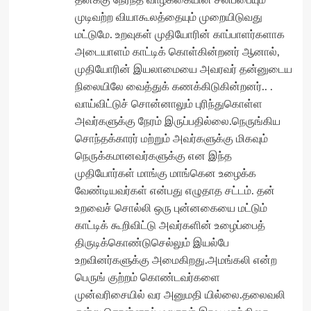
தனக்கு நேர்ந்த வாழ்க்கையின் சலிப்பையும்
முடிவற்ற வியாகூலத்தையும் முறையிடுவது
மட்டுமே. உறவுகள் முதியோரின் காப்பாளர்களாக
அடையாளம் காட்டிக் கொள்கின்றனர் ஆனால்,
முதியோரின் இயலாமையை அவரவர் தன்னுடைய
நிலையிலே வைத்துக் கணக்கிடுகின்றனர்.. .
வாய்விட்டுச் சொன்னாலும் புரிந்துகொள்ள
அவர்களுக்கு நேரம் இருப்பதில்லை.நெருங்கிய
சொந்தக்காரர் மற்றும் அவர்களுக்கு மிகவும்
நெருக்கமானவர்களுக்கு என இந்த
முதியோர்கள் மாங்கு மாங்கென உழைக்க
வேண்டியவர்கள் என்பது எழுதாத சட்டம். தன்
உறவைச் சொல்லி ஒரு புன்னகையை மட்டும்
காட்டிக் கூறிவிட்டு அவர்களின் உழைப்பைத்
திருடிக்கொண்டுசெல்லும் இயல்பே
உறவினர்களுக்கு அமைகிறது.அமங்கலி என்ற
பெருங் குற்றம் கொண்டவர்களை
முன்வரிசையில் வர அனுமதி யில்லை.தலைவலி