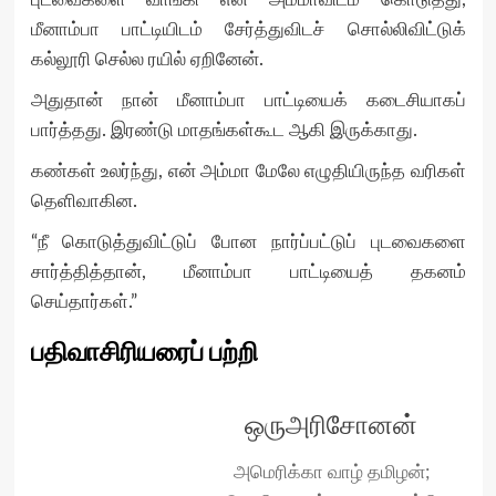
மீனாம்பா பாட்டியிடம் சேர்த்துவிடச் சொல்லிவிட்டுக்
கல்லூரி செல்ல ரயில் ஏறினேன்.
அதுதான் நான் மீனாம்பா பாட்டியைக் கடைசியாகப்
பார்த்தது. இரண்டு மாதங்கள்கூட ஆகி இருக்காது.
கண்கள் உலர்ந்து, என் அம்மா மேலே எழுதியிருந்த வரிகள்
தெளிவாகின.
“நீ கொடுத்துவிட்டுப் போன நார்ப்பட்டுப் புடவைகளை
சார்த்தித்தான், மீனாம்பா பாட்டியைத் தகனம்
செய்தார்கள்.”
பதிவாசிரியரைப் பற்றி
ஒருஅரிசோனன்
அமெரிக்கா வாழ் தமிழன்;