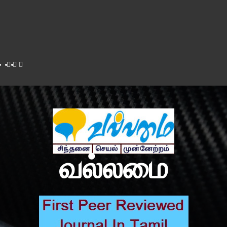
Facebook
Twitter
Youtube
வல்லமை