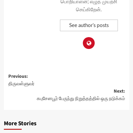
பொறியாளன்; எழுத முயற்சி
செய்கிறேன்.
See author's posts
Post
Previous:
திருவள்ளுவர்
navigation
Next:
கபுசேனபூர் பேருந்து நிறுத்தத்தில் ஒரு நடுக்கம்
More Stories