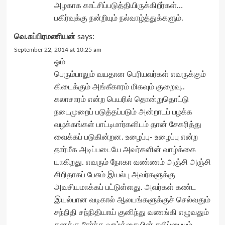
அழகாக காட்சிப்படுத்தியிருக்கிறீர்கள்…
பகிர்வுக்கு நன்றியும் நல்வாழ்த்துக்களும்.
வெ.சுப்பிரமணியன்
says:
September 22, 2014 at 10:25 am
ஓம்
பெரும்பாலும் வயதான பெரியவர்கள் எவருக்கும்
கிடைக்கும் அங்கீகாரம் மிகவும் குறைவு..
கலாசாரம் என்ற பெயரில் தொன்றுதொட்டு
நடைமுறைப் படுத்தப்படும் அன்றாடப் பழக்க
வழக்கங்கள் பாட்டிமார்களிடம் தான் சேகரித்து
வைக்கப் படுகின்றன. உழைப்பு- உழைப்பு என்ற
தார்மீக அடிப்படையே அவர்களின் வாழ்க்கை
யாகிறது. எவரும் நோகா வண்ணம் அஞ்சி அஞ்சி
சிறிதாகப் பேசும் இயல்பு அவர்களுக்கு
அவசியமாக்கப் பட்டுள்ளது. அவர்கள் கண்ட
இயல்பான வடிகால் ஆலயங்களுக்குச் செல்வதும்
சந்நிதி சந்நிதியாய் குனிந்து வணங்கி எழுவதும்