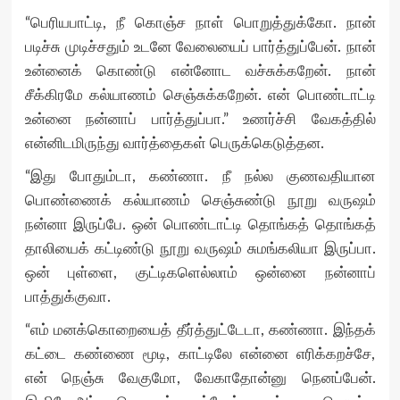
“பெரியபாட்டி, நீ கொஞ்ச நாள் பொறுத்துக்கோ. நான்
படிச்சு முடிச்சதும் உடனே வேலையைப் பார்த்துப்பேன். நான்
உன்னைக் கொண்டு என்னோட வச்சுக்கறேன். நான்
சீக்கிரமே கல்யாணம் செஞ்சுக்கறேன். என் பொண்டாட்டி
உன்னை நன்னாப் பார்த்துப்பா.” உணர்ச்சி வேகத்தில்
என்னிடமிருந்து வார்த்தைகள் பெருக்கெடுத்தன.
“இது போதும்டா, கண்ணா. நீ நல்ல குணவதியான
பொண்ணைக் கல்யாணம் செஞ்சுண்டு நூறு வருஷம்
நன்னா இருப்பே. ஒன் பொண்டாட்டி தொங்கத் தொங்கத்
தாலியைக் கட்டிண்டு நூறு வருஷம் சுமங்கலியா இருப்பா.
ஒன் புள்ளை, குட்டிகளெல்லாம் ஒன்னை நன்னாப்
பாத்துக்குவா.
“எம் மனக்கொறையைத் தீர்த்துட்டேடா, கண்ணா. இந்தக்
கட்டை கண்ணை மூடி, காட்டிலே என்னை எரிக்கறச்சே,
என் நெஞ்சு வேகுமோ, வேகாதோன்னு நெனப்பேன்.