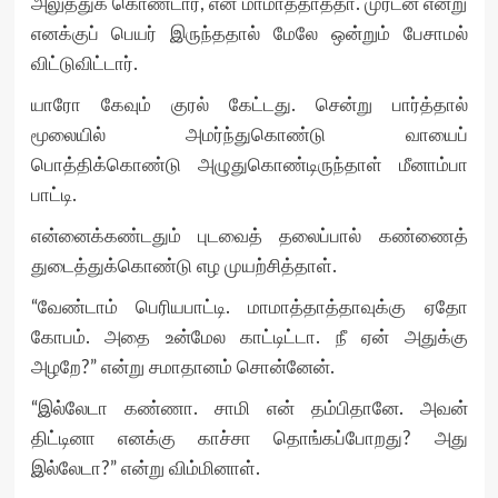
அலுத்துக் கொண்டார், என் மாமாத்தாத்தா. முரடன் என்று
எனக்குப் பெயர் இருந்ததால் மேலே ஒன்றும் பேசாமல்
விட்டுவிட்டார்.
யாரோ கேவும் குரல் கேட்டது. சென்று பார்த்தால்
மூலையில் அமர்ந்துகொண்டு வாயைப்
பொத்திக்கொண்டு அழுதுகொண்டிருந்தாள் மீனாம்பா
பாட்டி.
என்னைக்கண்டதும் புடவைத் தலைப்பால் கண்ணைத்
துடைத்துக்கொண்டு எழ முயற்சித்தாள்.
“வேண்டாம் பெரியபாட்டி. மாமாத்தாத்தாவுக்கு ஏதோ
கோபம். அதை உன்மேல காட்டிட்டா. நீ ஏன் அதுக்கு
அழறே?” என்று சமாதானம் சொன்னேன்.
“இல்லேடா கண்ணா. சாமி என் தம்பிதானே. அவன்
திட்டினா எனக்கு காச்சா தொங்கப்போறது? அது
இல்லேடா?” என்று விம்மினாள்.