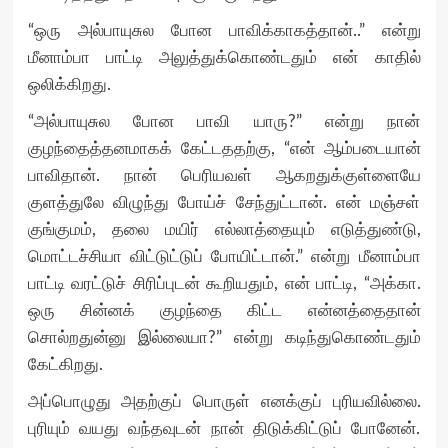
“ஒரு அல்பாயுசுல போன பாவிக்காகத்தான்..” என்று
மீனாம்பா பாட்டி அலுத்துக்கொண்டதும் என் காதில்
ஒலிக்கிறது.
“அல்பாயுசுல போன பாவி யாரு?” என்று நான்
குழந்தைத்தனமாகக் கேட்டததற்கு, “என் ஆம்படையான்
பாவிதான். நான் பெரியவள் ஆகறதுக்குள்ளையே
குளத்துலே விழுந்து போய்ச் சேந்துட்டான். என் மஞ்சள்
குங்குமம், தலை மயிர் எல்லாத்தையும் எடுத்துண்டு,
மொட்டச்சியா விட்டுட்டுப் போயிட்டான்.” என்று மீனாம்பா
பாட்டி வரட்டுச் சிரிப்புடன் கூறியதும், என் பாட்டி, “அக்கா.
ஒரு சின்னக் குழந்தை கிட்ட என்னத்தைதான்
சொல்றதுன்னு இல்லையா?” என்று கடிந்துகொண்டதும்
கேட்கிறது.
அப்பொழுது அதற்குப் பொருள் எனக்குப் புரியவில்லை.
புரியும் வயது வந்தவுடன் நான் திடுக்கிட்டுப் போனேன்.