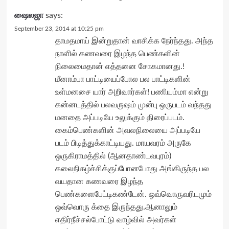
ஷைலஜா
says:
September 23, 2014 at 10:25 pm
தாமதமாய் இன்றுதான் வாசிக்க நேர்ந்தது. அந்த
நாளில் கணவரை இழந்த பெண்களின்
நிலைமைதான் எத்தனை சோகமானது.!
மீனாம்பா பாட்டியைப்போல பல பாட்டிகளின்
உள்மனசை யார் அறிவார்கள்! பணியம்மா என்று
கன்னடத்தில் பலவருஷம் முன்பு ஒருபடம் வந்தது
மனதை அப்படியே உலுக்கும் திரைப்படம்.
கைம்பெண்களின் அவலநிலையை அப்படியே
படம் பிடித்துக்காட்டியது. மாயவரம் அருகே
ஒருகிராமத்தில் (ஆனதாண்டவபுரம்)
கலைநிகழ்ச்சிக்குப்போனபோது அங்கிருந்த பல
வயதான கணவரை இழந்த
பெண்களைபேட்டிகண்டேன். ஒவ்வொருவரிடமும்
ஒவ்வொரு க்தை இருந்தது.ஆனாலும்
எதிர்நீச்சல்போட்டு வாழ்வில் அவர்கள்