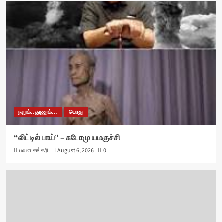
நறுக்..துணுக்...
பொது
“லிட்டில் பாய்” – சுடோமு யமகுச்சி
பவள சங்கரி
August 6, 2026
0