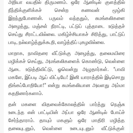
அறியா வயதில் திருமணம். ஒரே ஆண்டில் குளத்தில்
நீந்திக்குளிக்கச் சென்ற கணவன் மூழ்கி
இறந்துபோனான். பருவம் வந்ததும், சுமங்கலிகளை
அழைத்து, மஞ்சள் நீராட்டி, பட்டுப் புத்தாடை உடுத்தச்
செய்து சீராட்டவில்லை. மகிழ்ச்சியாகச் சிரித்து, பாட்டுப்
பாடி, நல்வாழ்த்துக்கூறி, வாழ்த்திப் புகழவில்லை.
மாறாக, நாவிதரை வீட்டுக்கு அழைத்து, தலைமயிரை
மழிக்கச் செய்து, அமங்கலிகளைக் கொண்டு, வெள்ளை
ஆடை உடுத்திவிட்டு, ஓவென்று அழுதார்கள். “பாவி
மகளே, இப்படி ஆய் விட்டியே! இனி யாராத்தில் இடிசொறு
திங்கப்போறியோ!” என்று சுமங்கலியான அவளது அம்மா
கதறினார்களாம்.
தன் மகளை விதவைக்கோலத்தில் பார்த்து நெஞ்சு
உடைந்த என் பாட்டியின் அப்பா ஒரே ஆண்டில் போய்ச்
சேர்ந்தாராம். தாயும் மகளும் ஒரே மாதிரி மழித்த
தலையுடனும், வெள்ளை உடையுடனும் வீட்டுக்குள்