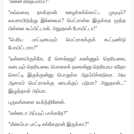
“என்ன விஷயமாம்?”
“எவ்வளவு நாள்தான் உழைச்சுக்கொட்ட முடியும்?
வயசாயிடுத்து இல்லையா? மெட்ராஸ்ல இருக்கற மூத்த
பிள்ளை கூப்பிட்டான். அதுதான் போயிட்டா!”
“பெரிய பாட்டியையும் மெட்ராசுக்குக் கூட்டிண்டு
போயிட்டாரா?”
“நன்னாயிருக்கே, நீ சொல்றது! கண்ணும் தெரியலை,
கடையும் தெரியலை. மொசைக் தரைன்னு தெரியாம ஏதோ
கொட்டி இருக்குன்னு பொறுக்க ஆரம்பிச்சுடுவா. அவ
ஆசாரம் மெட்ராசுக்கு லாயக்குப் படுமா? அதுதான்…”
இழுத்தாள் அம்மா.
புருவங்களை உயர்த்தினேன்.
“என்னடா அப்படிப் பாக்கறே?”
“மீனாம்பா பாட்டி எங்கேதான் இருக்கா?”