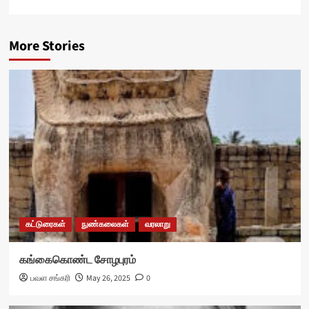
More Stories
கட்டுரைகள்
நுண்கலைகள்
வரலாறு
கங்கைகொண்ட சோழபுரம்
பவள சங்கரி
May 26, 2025
0