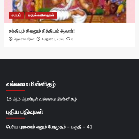
சமயம்
மரபுக் கவிதைகள்
சக்தியும் சிவனும் நித்தியம் ஆவார்!
ஜெயராமசர்மா
August 5, 2026
0
வல்லமை மின்னிதழ்
15 ஆம் ஆண்டில் வல்லமை மின்னிதழ்
புதிய பதிவுகள்
பெரிய புராணம் எனும் பேரமுதம் – பகுதி – 41