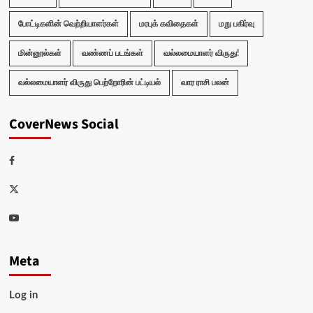
போட்டிகளின் வெற்றியாளர்கள்
மரபுக் கவிதைகள்
மறு பகிர்வு
மின்னூல்கள்
வண்ணப் படங்கள்
வல்லமையாளர் விருது!
வல்லமையாளர் விருது பெற்றோரின் பட்டியல்
வார ராசி பலன்
CoverNews Social
Facebook
Twitter
Youtube
Meta
Log in