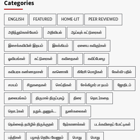
Categories
ENGLISH
FEATURED
HOME-LIT
PEER REVIEWED
அறிந்துகொள்வோம்
அறிவியல்
ஆய்வுக் கட்டுரைகள்
இசைக்கவியின் இதயம்
இலக்கியம்
ஏனைய கவிஞர்கள்
ஓவியங்கள்
கட்டுரைகள்
கவிதைகள்
கவிப்பேழை
கவியரசு கண்ணதாசன்
காணொலி
கிரேசி மொழிகள்
கேள்வி-பதில்
சமயம்
சிறுகதைகள்
செய்திகள்
சேக்கிழார் பா நயம்
ஜோதிடம்
தலையங்கம்
திருமால் திருப்புகழ்
திரை
தொடர்கதை
தொடர்கள்
நறுக்..துணுக்...
நுண்கலைகள்
நெல்லைத் தமிழில் திருக்குறள்
நேர்காணல்கள்
படக்கவிதைப் போட்டிகள்
பத்திகள்
பழகத் தெரிய வேணும்
பொது
பொது