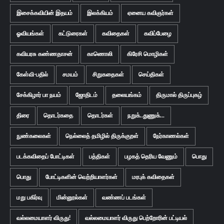
இசைக்கவியின் இதயம்
இலக்கியம்
ஏனைய கவிஞர்கள்
ஓவியங்கள்
கட்டுரைகள்
கவிதைகள்
கவிப்பேழை
கவியரசு கண்ணதாசன்
காணொலி
கிரேசி மொழிகள்
கேள்வி-பதில்
சமயம்
சிறுகதைகள்
செய்திகள்
சேக்கிழார் பா நயம்
ஜோதிடம்
தலையங்கம்
திருமால் திருப்புகழ்
திரை
தொடர்கதை
தொடர்கள்
நறுக்..துணுக்...
நுண்கலைகள்
நெல்லைத் தமிழில் திருக்குறள்
நேர்காணல்கள்
படக்கவிதைப் போட்டிகள்
பத்திகள்
பழகத் தெரிய வேணும்
பொது
பொது
போட்டிகளின் வெற்றியாளர்கள்
மரபுக் கவிதைகள்
மறு பகிர்வு
மின்னூல்கள்
வண்ணப் படங்கள்
வல்லமையாளர் விருது!
வல்லமையாளர் விருது பெற்றோரின் பட்டியல்