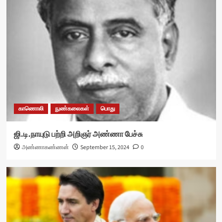
காணொலி
நுண்கலைகள்
பொது
ஜி.டி.நாயுடு பற்றி அறிஞர் அண்ணா பேச்சு
அண்ணாகண்ணன்
September 15, 2024
0