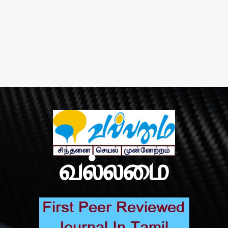
வல்லமை