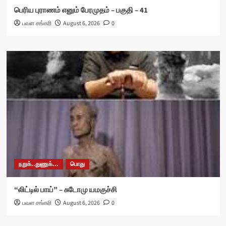
பெரிய புராணம் எனும் பேரமுதம் – பகுதி – 41
பவள சங்கரி
August 6, 2026
0
நறுக்..துணுக்...
பொது
“லிட்டில் பாய்” – சுடோமு யமகுச்சி
பவள சங்கரி
August 6, 2026
0