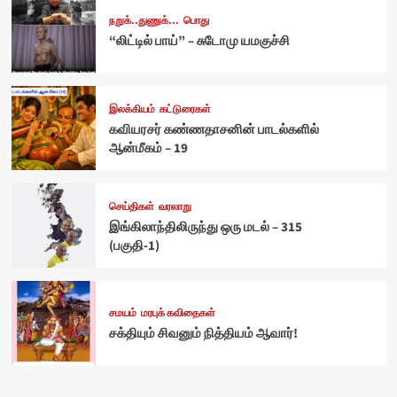
நறுக்..துணுக்...
பொது
“லிட்டில் பாய்” – சுடோமு யமகுச்சி
இலக்கியம்
கட்டுரைகள்
கவியரசர் கண்ணதாசனின் பாடல்களில்
ஆன்மீகம் – 19
செய்திகள்
வரலாறு
இங்கிலாந்திலிருந்து ஒரு மடல் – 315
(பகுதி-1)
சமயம்
மரபுக் கவிதைகள்
சக்தியும் சிவனும் நித்தியம் ஆவார்!