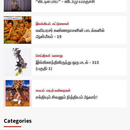
“லிட்டில் பாய்” – சுடோமு யமகுச்சி
இலக்கியம்
கட்டுரைகள்
கவியரசர் கண்ணதாசனின் பாடல்களில்
ஆன்மீகம் – 19
செய்திகள்
வரலாறு
இங்கிலாந்திலிருந்து ஒரு மடல் – 315
(பகுதி-1)
சமயம்
மரபுக் கவிதைகள்
சக்தியும் சிவனும் நித்தியம் ஆவார்!
Categories