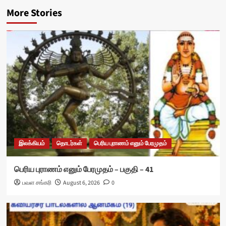
More Stories
இலக்கியம்
தொடர்கள்
பெரிய புராணம் எனும் பேரமுதம்
பெரிய புராணம் எனும் பேரமுதம் – பகுதி – 41
பவள சங்கரி
August 6, 2026
0