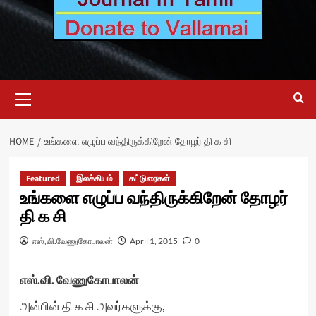
Primary
Menu
HOME
உங்களை எழுப்ப வந்திருக்கிறேன் தோழர் தி க சி
Featured
இலக்கியம்
கட்டுரைகள்
உங்களை எழுப்ப வந்திருக்கிறேன் தோழர்
தி க சி
எஸ்,வி.வேணுகோபாலன்
April 1, 2015
0
எஸ்.வி. வேணுகோபாலன்
அன்பின் தி க சி அவர்களுக்கு,