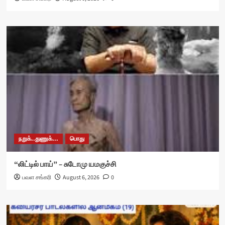
நறுக்..துணுக்...
பொது
“லிட்டில் பாய்” – சுடோமு யமகுச்சி
பவள சங்கரி
August 6, 2026
0