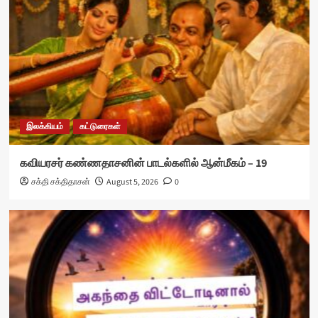
இலக்கியம்
கட்டுரைகள்
கவியரசர் கண்ணதாசனின் பாடல்களில் ஆன்மீகம் – 19
சக்தி சக்திதாசன்
August 5, 2026
0