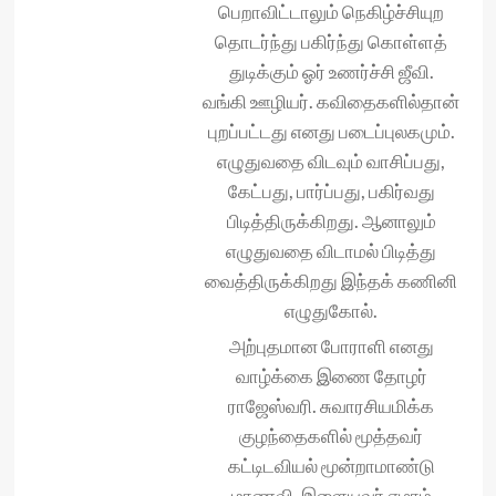
பெறாவிட்டாலும் நெகிழ்ச்சியுற
தொடர்ந்து பகிர்ந்து கொள்ளத்
துடிக்கும் ஓர் உணர்ச்சி ஜீவி.
வங்கி ஊழியர். கவிதைகளில்தான்
புறப்பட்டது எனது படைப்புலகமும்.
எழுதுவதை விடவும் வாசிப்பது,
கேட்பது, பார்ப்பது, பகிர்வது
பிடித்திருக்கிறது. ஆனாலும்
எழுதுவதை விடாமல் பிடித்து
வைத்திருக்கிறது இந்தக் கணினி
எழுதுகோல்.
அற்புதமான போராளி எனது
வாழ்க்கை இணை தோழர்
ராஜேஸ்வரி. சுவாரசியமிக்க
குழந்தைகளில் மூத்தவர்
கட்டிடவியல் மூன்றாமாண்டு
மாணவி. இளையவர் ஏழாம்