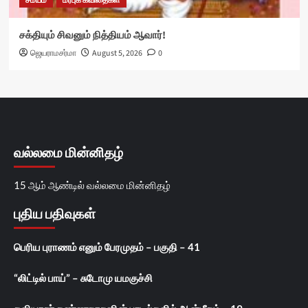
சமயம்
மரபுக் கவிதைகள்
சக்தியும் சிவனும் நித்தியம் ஆவார்!
ஜெயராமசர்மா
August 5, 2026
0
வல்லமை மின்னிதழ்
15 ஆம் ஆண்டில் வல்லமை மின்னிதழ்
புதிய பதிவுகள்
பெரிய புராணம் எனும் பேரமுதம் – பகுதி – 41
“லிட்டில் பாய்” – சுடோமு யமகுச்சி