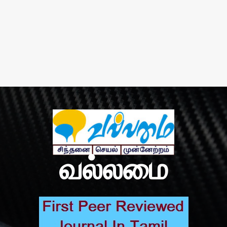
வல்லமை