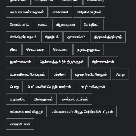
கவியரசு கண்ணதாசன்
காணொலி
கிரேசி மொழிகள்
கேள்வி-பதில்
சமயம்
சிறுகதைகள்
செய்திகள்
சேக்கிழார் பா நயம்
ஜோதிடம்
தலையங்கம்
திருமால் திருப்புகழ்
திரை
தொடர்கதை
தொடர்கள்
நறுக்..துணுக்...
நுண்கலைகள்
நெல்லைத் தமிழில் திருக்குறள்
நேர்காணல்கள்
படக்கவிதைப் போட்டிகள்
பத்திகள்
பழகத் தெரிய வேணும்
பொது
பொது
போட்டிகளின் வெற்றியாளர்கள்
மரபுக் கவிதைகள்
மறு பகிர்வு
மின்னூல்கள்
வண்ணப் படங்கள்
வல்லமையாளர் விருது!
வல்லமையாளர் விருது பெற்றோரின் பட்டியல்
வார ராசி பலன்