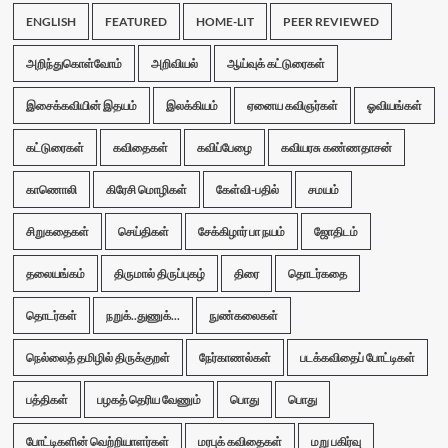
ENGLISH
FEATURED
HOME-LIT
PEER REVIEWED
அறிந்துகொள்வோம்
அறிவியல்
ஆய்வுக் கட்டுரைகள்
இசைக்கவியின் இதயம்
இலக்கியம்
ஏனைய கவிஞர்கள்
ஓவியங்கள்
கட்டுரைகள்
கவிதைகள்
கவிப்பேழை
கவியரசு கண்ணதாசன்
காணொலி
கிரேசி மொழிகள்
கேள்வி-பதில்
சமயம்
சிறுகதைகள்
செய்திகள்
சேக்கிழார் பா நயம்
ஜோதிடம்
தலையங்கம்
திருமால் திருப்புகழ்
திரை
தொடர்கதை
தொடர்கள்
நறுக்..துணுக்...
நுண்கலைகள்
நெல்லைத் தமிழில் திருக்குறள்
நேர்காணல்கள்
படக்கவிதைப் போட்டிகள்
பத்திகள்
பழகத் தெரிய வேணும்
பொது
பொது
போட்டிகளின் வெற்றியாளர்கள்
மரபுக் கவிதைகள்
மறு பகிர்வு