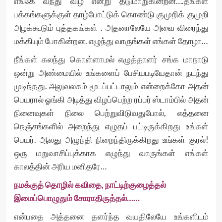
எங்கே வந்து விழ என்று தடுமாறுகின்றன….தங்கள்
பக்கங்களுக்குள் தாழ்போட்டுக் கொண்டு குமுறிக் குமுறி
அழக்கூடும் புத்தகங்கள் . அதனாலேயே அவை விரைந்து
மக்கியும் போகின்றன. எழுந்து வாருங்கள் எங்கள் தோழா…
நீங்கள் கலந்து கொள்ளாமல் எழுத்தாளர் சங்க மாநாடு
ஒன்று அண்மையில் உங்களைப் பேசியபடியேதான் நடந்து
முடிந்தது. அலுவலகம் மூடப்பட்டாலும் என்றைக்கோ அதன்
பெயரால் ஓங்கி அடித்து விழப்பெற்ற ரப்பர் ஸ்டாம்பில் அதன்
நினைவுகள் நிலை பெற்றுவிடுவதுபோல், எத்தனை
நெஞ்சங்களில் அறைந்து எழுதப் பட்டிருக்கிறது உங்கள்
பெயர். ஆலது அழுந்தி நிறைந்திருக்கிறது உங்கள் குரல்!
ஒரு மறுவாசிப்புக்காக எழுந்து வாருங்கள் எங்கள்
காலத்தின் அரிய மனிதரே…
நமக்குத் தொழில் கவிதை, நாட்டிற்குழைத்தல்
இமைப்பொழுதும் சோராதிருத்தல்……
என்பதை அத்தனை தளர்ந்த வயதிலேயே உங்களிடம்