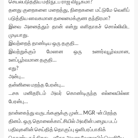
செயல்படுத்திய மதிநுட்ப ராஜ வியூகமா?
தனது குறைகளை மறைத்து, நிறைகளை மட்டுமே வெளிப்
படுத்திய லாவகமான தலைமைக்குண தந்திரமா?
இவை அனைத்தும் தான் என்று எளிதாகச் சொல்லிவிட
முடியாது.
இவற்றைத் தாண்டிய ஒரு தகுதி…
இவற்றுக்கும் மேலான ஒரு உணர்வுபூர்வமான,
உளப்பூர்வமான தகுதி…
எது?
அன்பு…
தன்னிலை மறந்த பேரன்பு…
…சக மனிதரிடம் அவர் கொண்டிருந்த எல்லையில்லா
பேரன்பு…
நான்கைந்து வருடங்களுக்கு முன்… MGR -ன் பிறந்த
தினம். ஒரு தொலைக்காட்சியில் அவரின் பழைய படப்
பதிவுகளின் செய்தித் தொகுப்பு ஒளிபரப்பாகிக்
கொண்டிருக்கிறது… ஏதோ அவசர வேலையில் வெளியே