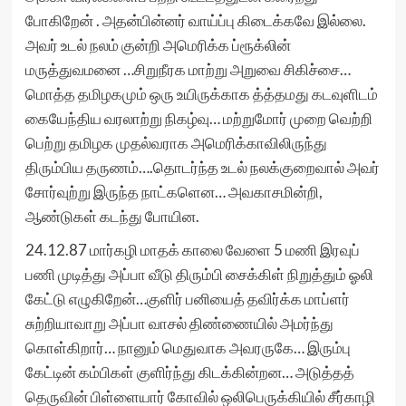
போகிறேன் . அதன்பின்னர் வாய்ப்பு கிடைக்கவே இல்லை.
அவர் உடல் நலம் குன்றி அமெரிக்க ப்ரூக்லின்
மருத்துவமனை …சிறுநீரக மாற்று அறுவை சிகிச்சை…
மொத்த தமிழகமும் ஒரு உயிருக்காக த்த்தமது கடவுளிடம்
கையேந்திய வரலாற்று நிகழ்வு… மற்றுமோர் முறை வெற்றி
பெற்று தமிழக முதல்வராக அமெரிக்காவிலிருந்து
திரும்பிய தருணம்….தொடர்ந்த உடல் நலக்குறைவால் அவர்
சோர்வுற்று இருந்த நாட்களென… அவகாசமின்றி,
ஆண்டுகள் கடந்து போயின.
24.12.87 மார்கழி மாதக் காலை வேளை 5 மணி இரவுப்
பணி முடித்து அப்பா வீடு திரும்பி சைக்கிள் நிறுத்தும் ஓலி
கேட்டு எழுகிறேன்…குளிர் பனியைத் தவிர்க்க மாப்ளர்
சுற்றியாவாறு அப்பா வாசல் திண்ணையில் அமர்ந்து
கொள்கிறார்… நானும் மெதுவாக அவரருகே… இரும்பு
கேட்டின் கம்பிகள் குளிர்ந்து கிடக்கின்றன… அடுத்தத்
தெருவின் பிள்ளையார் கோவில் ஒலிபெருக்கியில் சீர்காழி