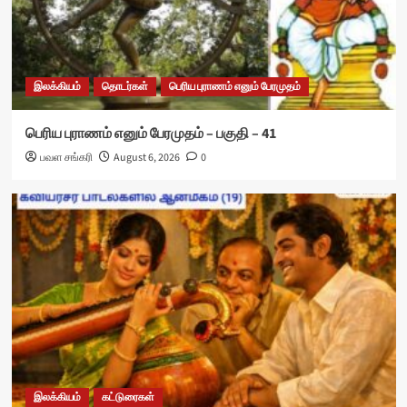
இலக்கியம்
தொடர்கள்
பெரிய புராணம் எனும் பேரமுதம்
பெரிய புராணம் எனும் பேரமுதம் – பகுதி – 41
பவள சங்கரி
August 6, 2026
0
இலக்கியம்
கட்டுரைகள்