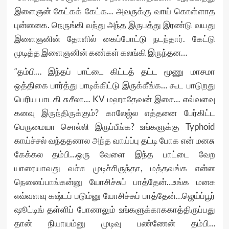
இளைஞன் கேட்கக் கேட்க… அவருக்கு வாய் கொள்ளாத
புன்னகை. நெருங்கி வந்து அந்த இருபத்து இரண்டு வயது
இளைஞனின் தோளில் கைப்போட்டு நடந்தார். கேட்டு
முடித்த இளைஞனின் கண்கள் கலங்கி இருந்தன…
“தம்பி… இந்தப் பாட்டை கிட்டத் தட்ட மூணு மாசமா
ஒத்திகை பார்த்து பாடிக்கிட்டு இருக்கீங்க… கூட பாடுறது
பெரிய பாடகி சுசீலா… KV மஹாதேவன் இசை… எவ்வளவு
கனவு இருந்திருக்கும்? காலேஜ்ல எத்தனை பேர்கிட்ட
பெருமையா சொல்லி இருப்பீங்க? உங்களுக்கு Typhoid
காய்ச்சல் வந்ததனால அந்த வாய்ப்பு தட்டி போக என் மனசு
கேக்கல தம்பி…ஒரு வேளை இந்த பாட்டை வேற
யாரையாவது வச்சு முடிச்சிருந்தா, மத்தவங்க என்ன
நெனைப்பாங்கன்னு யோசிச்சுப் பாத்தேன்…உங்க மனசு
எவ்வளவு கஷ்டப் படும்னு யோசிச்சுப் பாத்தேன்…ஜெய்ப்பூர்
ஷூட்டிங் தள்ளிப் போனாலும் உங்களுக்காககாத்திருப்பது
தான் நியாயம்னு முடிவு பண்ணேன் தம்பி…