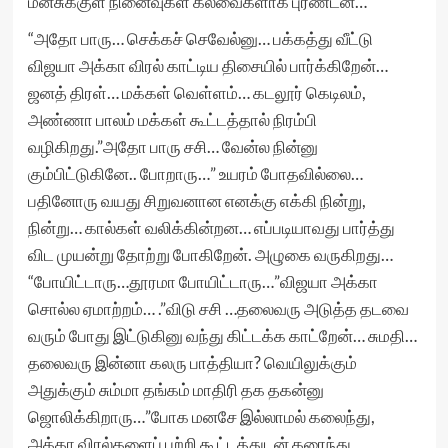
மனசுக்குள் நினைவுகள் கலவைகளாக புரண்டன…
“அதோ பாரு… செக்கச் செவேல்னு… பக்கத்து வீட்டு
விஜயா அக்கா விரல் காட்டிய திசையில் பார்க்கிறேன்…
ஜனத் திரள்… மக்கள் வெள்ளம்… கடலூர் கெடிலம்,
அண்ணா பாலம் மக்கள் கூட்டத்தால் நிரம்பி
வழிகிறது.”அதோ பாரு சசி… வேன்ல நின்னு
கும்பிட்டுகினே.. போறாரு…” உயரம் போதவில்லை…
பதினோரு வயது சிறுவனான எனக்கு எக்கி நின்று,
நின்று… கால்கள் வலிக்கின்றன… எப்படியாவது பார்த்து
விட முயன்று தோற்று போகிறேன். அழுகை வருகிறது…
“போயிட்டாரு…தூரமா போயிட்டாரு…”விஜயா அக்கா
சொல்ல ஏமாற்றம்… .”விடு சசி …தலைவரு அடுத்த தடவை
வரும் போது இட்டுகினு வந்து கிட்டக்க காட்றேன்… சுமதி…
தலைவரு இன்னா கலரு பாத்தியா? வெயிலுக்கும்
அதுக்கும் சும்மா தங்கம் மாதிரி தக தகன்னு
ஜொலிக்கிறாரு…”போக மனசே இல்லாமல் கலைந்து,
அக்கா விரல்களைப் பற்றி கூட்டத்துடன் கரைந்து