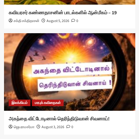
கவியரசர் கண்ணதாசனின் பாடல்களில் ஆன்மீகம் – 19
சக்தி சக்திதாசன்
August 5, 2026
0
இலக்கியம்
மரபுக் கவிதைகள்
அகந்தை விட்டோடினால் தெரிந்திடுவான் சிவனாய்!
ஜெயராமசர்மா
August 3, 2026
0