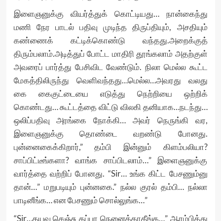
இளைஞனுக்கு வியர்த்துக் கொட்டியது… நான்கைந்து
மணி நேர பாடல் பதிவு முடிந்த திருப்தியும், அசதியும்
கண்ணைக் கட்டிக்கொண்டு வந்தது.அறைக்குத்
திரும்பலாம்.அடித்துப் போட்ட மாதிரி தூங்கலாம் அதற்குள்
அவரைப் பார்த்து பேசிவிட வேண்டும். நிலா மெல்ல கூட்ட
மேகத்திலிருந்து வெளிவந்தது…மெல்ல…அவரது வலது
கை கைகுட்டையை எடுத்து நெற்றியை ஒற்றிக்
கொண்டது… கூட்டத்தை விட்டு விலகி தனியாக…நடந்து…
ஒலிப்பதிவு அரங்கை நோக்கி… அவர் நெருங்கி வர,
இளைஞனுக்கு தொண்டை வறண்டு போனது.
புன்னைகைக்கிறார்,” தம்பி இன்னும் கிளம்பலியா?
சாப்பிட்டீங்களா? வாங்க சாப்பிடலாம்…” இளைஞனுக்கு
வார்த்தை வற்றிப் போனது. “Sir… உங்க கிட்ட பேசணும்னு
தான்…” மறுபடியும் புன்னகை.” நல்ல குரல் தம்பி… நல்லா
பாடினீங்க… என பேசணும் சொல்லுங்க…”
“Sir…தயவு செஞ்சு தப்பா நெனைக்காதீங்க…” ஆரம்பித்து