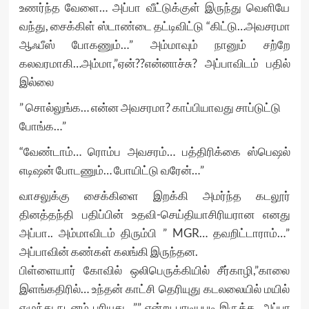
உணர்ந்த வேளை… அப்பா வீட்டுக்குள் இருந்து வெளியே
வந்து, சைக்கிள் ஸ்டாண்டை தட்டிவிட்டு “கிட்டு…அவசரமா
ஆஃபீஸ் போகணும்…” அம்மாவும் நானும் சற்றே
கலவரமாகி…அம்மா,”ஏன்??என்னாச்சு? அப்பாவிடம் பதில்
இல்லை
” சொல்லுங்க… என்ன அவசரமா? காப்பியாவது சாப்டுட்டு
போங்க…”
“வேண்டாம்… ரொம்ப அவசரம்… பத்திரிக்கை ஸ்பெஷல்
எடிஷன் போடணும்… போயிட்டு வரேன்…”
வாசலுக்கு சைக்கிளை இறக்கி அமர்ந்த கடலூர்
தினத்தந்தி பதிப்பின் உதவி-செய்தியாசிரியரான எனது
அப்பா.. அம்மாவிடம் திரும்பி ” MGR… தவறிட்டாராம்…”
அப்பாவின் கண்கள் கலங்கி இருந்தன.
பிள்ளையார் கோவில் ஒலிபெருக்கியில் சீர்காழி,”காலை
இளங்கதிரில்… உந்தன் காட்சி தெரியுது கடலலையில் மயில்
எழுந்து நடனம் புரியுது…”” என்று பாடியபடி இருக்க, அப்பா