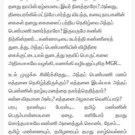
தனது தாயின் ஏழ்மையை இவர் நினத்தாரோ? அல்லது,
திரையரங்கில் மட்டுமே பார்த்து வியந்த, கனவு நாயகனின்
கைகள் தனது கைகளைப் பற்றிய நெகிழ்வை அந்தப்
பெண்மணி உணர்ந்தாரோ? இருவருமே கலங்கி
நிற்கின்றனர்… கண்ணாடியை உயர்த்தி கண்ணீரைத்
துடைத்து, அந்தப் பெண்மணியின் விழிநீரை
கைக்குட்டையால் துடைத்து உதவிப் பொருட்களை
அதிகமாகவே வழங்கி, வணங்கி வழியனுப்புகிற MGR…
உடல் முழுக்க சிலிர்க்கிறது… அந்தப் பெண்மணி மனம்
எத்தனை நெகிழ்ந்திருக்கும்? எத்தனை இயல்பாக அந்தப்
பெண்ணின் தாழ்வு மனத்தை தகர்த்தெறிந்தார்?
என்ன விதமான அன்பு? எத்தனை அழகான வெளிப்பாடு?
மரபு தாண்டிய பேரன்பு… தமிழ் மண்ணின்
பெரும்பான்மையான ஏழை, எளியோர் தமது
சொந்தமாகவே எண்ணி அனைத்துக் கொண்ட நேசம்…
தமிழ் மண்ணையும், தமிழரையும் தமது வாழ்வெல்லாம்