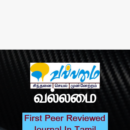
வல்லமை