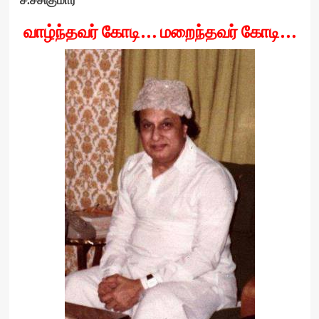
வாழ்ந்தவர் கோடி… மறைந்தவர் கோடி…