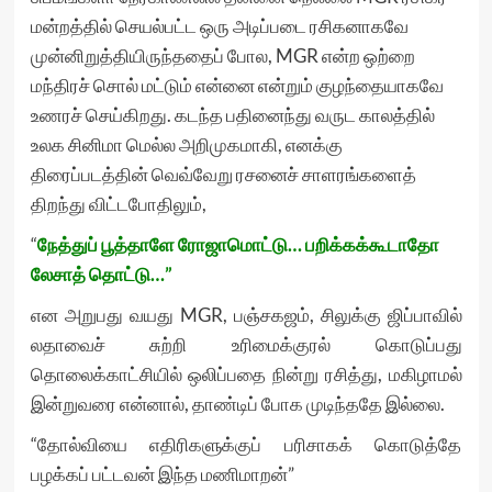
மன்றத்தில் செயல்பட்ட ஒரு அடிப்படை ரசிகனாகவே
முன்னிறுத்தியிருந்ததைப் போல, MGR என்ற ஒற்றை
மந்திரச் சொல் மட்டும் என்னை என்றும் குழந்தையாகவே
உணரச் செய்கிறது. கடந்த பதினைந்து வருட காலத்தில்
உலக சினிமா மெல்ல அறிமுகமாகி, எனக்கு
திரைப்படத்தின் வெவ்வேறு ரசனைச் சாளரங்களைத்
திறந்து விட்டபோதிலும்,
“
நேத்துப் பூத்தாளே ரோஜாமொட்டு… பறிக்கக்கூடாதோ
லேசாத் தொட்டு…”
என அறுபது வயது MGR, பஞ்சகஜம், சிலுக்கு ஜிப்பாவில்
லதாவைச் சுற்றி உரிமைக்குரல் கொடுப்பது
தொலைக்காட்சியில் ஒலிப்பதை நின்று ரசித்து, மகிழாமல்
இன்றுவரை என்னால், தாண்டிப் போக முடிந்ததே இல்லை.
“தோல்வியை எதிரிகளுக்குப் பரிசாகக் கொடுத்தே
பழக்கப் பட்டவன் இந்த மணிமாறன்”