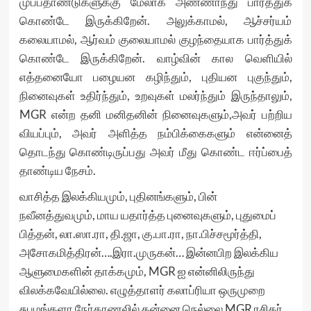
முப்பதாண்டுகளுக்கு மேலாக அண்ணாந்து பார்த்துக்
கொண்டே இருக்கிறேன். அலுக்காமல், ஆச்சர்யம்
கலையாமல், ஆர்வம் குலையாமல் குழந்தையாக பார்த்துக்
கொண்டே இருக்கிறேன். வாழ்வின் கால வெளியில்
எத்தனையோ பழையன கழிந்தும், புதியன புகுந்தும்,
நினைவுகள் உதிர்ந்தும், உறவுகள் மலர்ந்தும் இருந்தாலும்,
MGR என்ற தனி மனிதனின் நினைவுகளும்,அவர் பற்றிய
வியப்பும், அவர் அளித்த நம்பிக்கைகளும் என்னைத்
தொடந்து கொண்டிருப்பது அவர் மீது கொண்ட ஈர்ப்பைத்
தாண்டிய நேசம்.
வாசித்த இலக்கியமும், புதினங்களும், பின்
நவீனத்துவமும், மாய யதார்த்த புனைவுகளும், புதுமைப்
பித்தன், லா.ஸா.ரா, தி.ஜா, கு.பா.ரா, நா.பிச்சமூர்த்தி,
அசோகமித்திரன்….இரா.முருகன்… இன்னபிற இலக்கிய
ஆளுமைகளின் தாக்கமும், MGR ஐ என்னிலிருந்து
விலக்கவேயில்லை. எழுத்தாளர் கலாப்ரியா ஒருமுறை
சுபமங்களா நேர்காணலில் தன்னை நெல்லை MGR ரசிகர்