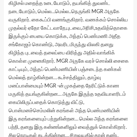
கிழிசல் மறைத்த உடையோடும், தயங்கித் துவண்ட
நடையோடும், மெல்ல…மெல்ல..நெருங்கி MGR அருகே
வருகிறார். கைகூப்பி வணங்குகிறார். வணக்கம் சொல்லிய
முதல்வர் ஏதோ கேட்டவாறே,புடவை,அரிசி,உதவித்தொகை
இருக்கும் பையை கொடுக்க, அந்தப் பெண்மணி அதீத
சங்கோஜம் கொண்டு, அவரிடமிருந்து விலகி தனது
கிழிந்த புடவைத் தலைப்பை விரித்து அதில் வாங்கிக்
கொள்ள முனைகிறார். MGR அருகே வரச் சொல்லி சைகை
காட்டியும், அந்தப் பெண்மணியின் பஞ்சடைந்த கண்கள்
மெல்லத் தாழ்கின்றன… கூச்சத்திலும், தாழ்வு
மனப்பான்மையும் MGR -ன் முகத்தை நேரிட்டுக் காண
மருகித் தயங்குகின்றன… அருகே இருந்த உதவியாளரிடம்
கையிலிருப்பதைக் கொடுத்து விட்டு,
பொன்மனச்செம்மலின் கரங்கள் அந்த பெண்மணியின்
இரு கரங்களையும் பற்றுகின்றன… மெல்ல அந்த கரங்களை
பற்றி, தனது இரு கன்னங்களிலும் வைத்துக் கொள்கிறார்.
சில நொடிகள் கடக்கின்றன… சிறுவயதில் தான் கண்ட