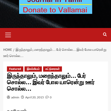
Primary
Menu
HOME
இருந்தாலும், மறைந்தாலும்… பேர் சொல்ல… இவர் போல யாரென்று
ஊர் சொல்ல…
Featured
இலக்கியம்
கட்டுரைகள்
இருந்தாலும், மறைந்தாலும்… பேர்
சொல்ல… இவர் போல யாரென்று ஊர்
சொல்ல…
admin
April 20, 2015
0
ச.சசிகுமார்