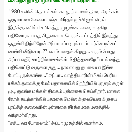
என்றென்றும் தமிழ் வானில் உலவும் பவுர்ணமி…
1980 களின் தொடக்கம். கடலூர் கமலம் திரை அரங்கம்.
ஒரு மாலை வேளை. பஞ்சாமிர்தம் குச்சி ஐஸ் விரல்
இடுக்குகளில் பிசு பிசுத்து, முழங்கை வரை வடிகிற
பதினோரு வயது சிறுவனாக பெருங்கூட்டத்தில் இருந்து
ஒதுங்கி நிற்கிறேன்.அப்பா எப்படியும் படம் பார்க்க டிக்கட்
வாங்கி விடுவாரா?? மனம் பதைக் கிறது… வரும் போது
அப்பா எதிர் காற்றில் சைக்கிள் மிதித்தவாறே ” படம் வந்து
பதினெட்டு வருசமாகுது… நாலாவது தடவையா இங்க
போட்டிருக்காங்க…” அப்பா.. வாத்தியாரின் மிகப் பெரிய
ரசிகர்.தலைக்கு மேல் பதாகையில் நெற்றியில் புரளும் சுருள்
முடி துலங்க மக்கள் திலகம் புன்னகை செய்கிறார். மாலை
நேரக் கடற்காற்றில் பதாகை மெல்ல அலையென அசைய
புரட்சித் தலைவரின் புன்னகை தீர்க்கமாக மனத்தில்
வந்தமர்கிறது.
“சசி… வா போகலாம்” அப்பா முகத்தில் ஏமாற்றம்.