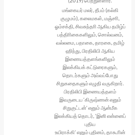
(2019) பெற்றுள்ளார்.
மங்கையர் மலர், தீபம் (கல்கி
குழுமம்), கலைமகள், மஞ்சாி,
ஓம்சக்தி, சிவசுந்தாி ஆகிய தமிழ்ப்
பத்திாிகைகளிலும், சொல்வனம்,
வல்லமை, பதாகை, தாரகை, தமிழ்
ஹிந்து, பிரதிலிபி ஆகிய
இணையத்தளங்களிலும்
இலக்கியக் கட்டுரைகளும்,
தொடர்களும் அவ்வப்போது
சிறுகதைகளும் எழுதி வருகிறார்.
பிரதிலிபி இணையத்தளம்
இவருடைய ‘கிருஷ்ணன் எனும்
சிறுகுட்டன்’ எனும் ஆன்மீக
இலக்கியத் தொடர், ‘இனி என்னைப்
புதிய
உயிராக்கி’ எனும் புதினம், தாகூாின்