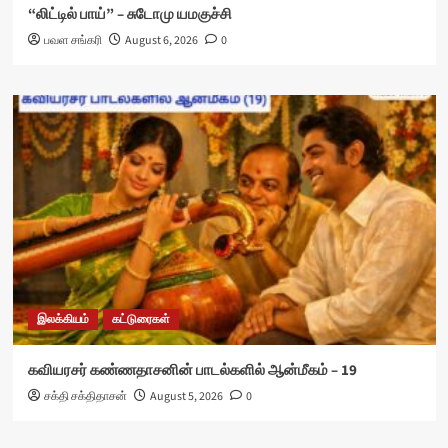
“லிட்டில் பாய்” – சுடோமு யமகுச்சி
பவள சங்கரி
August 6, 2026
0
இலக்கியம்
கட்டுரைகள்
கவியரசர் கண்ணதாசனின் பாடல்களில் ஆன்மீகம் – 19
சக்தி சக்திதாசன்
August 5, 2026
0