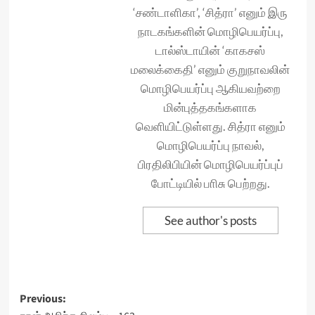
‘சண்டாளிகா’, ‘சித்ரா’ எனும் இரு
நாடகங்களின் மொழிபெயர்ப்பு,
டால்ஸ்டாயின் ‘காகசஸ்
மலைக்கைதி’ எனும் குறுநாவலின்
மொழிபெயர்ப்பு ஆகியவற்றை
மின்புத்தகங்களாக
வெளியிட்டுள்ளது. சித்ரா எனும்
மொழிபெயர்ப்பு நாவல்,
பிரதிலிபியின் மொழிபெயர்ப்புப்
போட்டியில் பாிசு பெற்றது.
See author's posts
Post
Previous: