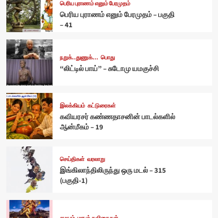
பெரிய புராணம் எனும் பேரமுதம்
பெரிய புராணம் எனும் பேரமுதம் – பகுதி
– 41
நறுக்..துணுக்...
பொது
“லிட்டில் பாய்” – சுடோமு யமகுச்சி
இலக்கியம்
கட்டுரைகள்
கவியரசர் கண்ணதாசனின் பாடல்களில்
ஆன்மீகம் – 19
செய்திகள்
வரலாறு
இங்கிலாந்திலிருந்து ஒரு மடல் – 315
(பகுதி-1)