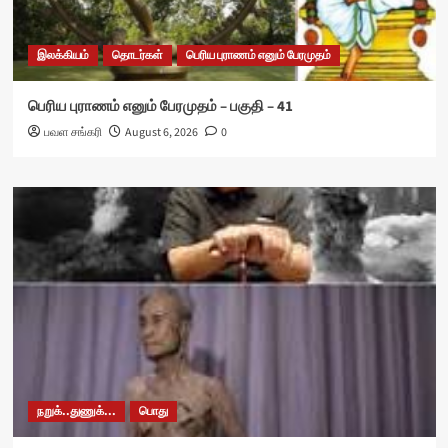
இலக்கியம்
தொடர்கள்
பெரிய புராணம் எனும் பேரமுதம்
பெரிய புராணம் எனும் பேரமுதம் – பகுதி – 41
பவள சங்கரி
August 6, 2026
0
நறுக்..துணுக்...
பொது