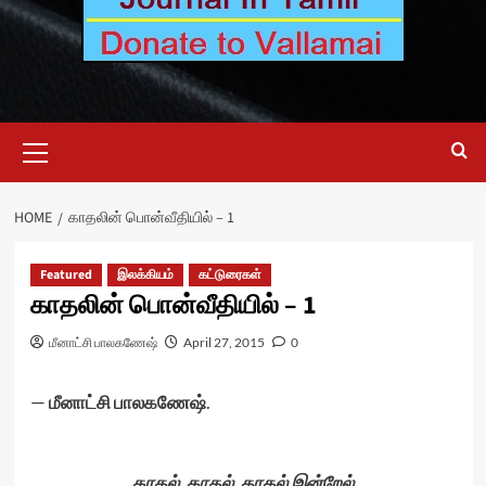
Primary
Menu
HOME
காதலின் பொன்வீதியில் – 1
Featured
இலக்கியம்
கட்டுரைகள்
காதலின் பொன்வீதியில் – 1
மீனாட்சி பாலகணேஷ்
April 27, 2015
0
—
மீனாட்சி பாலகணேஷ்
.
காதல், காதல், காதல் இன்றேல்