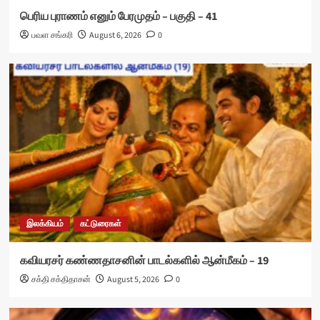
பெரிய புராணம் எனும் பேரமுதம் – பகுதி – 41
பவள சங்கரி
August 6, 2026
0
இலக்கியம்
கட்டுரைகள்
கவியரசர் கண்ணதாசனின் பாடல்களில் ஆன்மீகம் – 19
சக்தி சக்திதாசன்
August 5, 2026
0