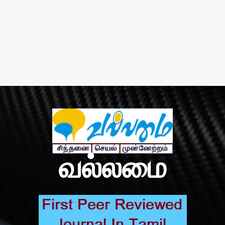
வல்லமை