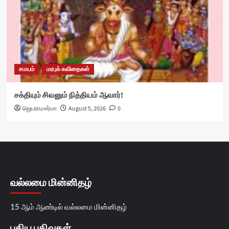
சமயம்
மரபுக் கவிதைகள்
சக்தியும் சிவனும் நித்தியம் ஆவார்!
ஜெயராமசர்மா
August 5, 2026
0
வல்லமை மின்னிதழ்
15 ஆம் ஆண்டில் வல்லமை மின்னிதழ்
புதிய பதிவுகள்