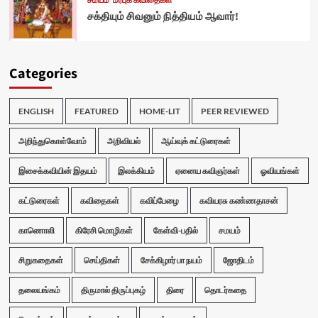
சமயம்
மரபுக் கவிதைகள்
சக்தியும் சிவனும் நித்தியம் ஆவார்!
Categories
ENGLISH
FEATURED
HOME-LIT
PEER REVIEWED
அறிந்துகொள்வோம்
அறிவியல்
ஆய்வுக் கட்டுரைகள்
இசைக்கவியின் இதயம்
இலக்கியம்
ஏனைய கவிஞர்கள்
ஓவியங்கள்
கட்டுரைகள்
கவிதைகள்
கவிப்பேழை
கவியரசு கண்ணதாசன்
காணொலி
கிரேசி மொழிகள்
கேள்வி-பதில்
சமயம்
சிறுகதைகள்
செய்திகள்
சேக்கிழார் பா நயம்
ஜோதிடம்
தலையங்கம்
திருமால் திருப்புகழ்
திரை
தொடர்கதை