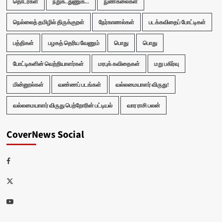
தொடர்கள்
நறுக்..துணுக்...
நுண்கலைகள்
நெல்லைத் தமிழில் திருக்குறள்
நேர்காணல்கள்
படக்கவிதைப் போட்டிகள்
பத்திகள்
பழகத் தெரிய வேணும்
பொது
பொது
போட்டிகளின் வெற்றியாளர்கள்
மரபுக் கவிதைகள்
மறு பகிர்வு
மின்னூல்கள்
வண்ணப் படங்கள்
வல்லமையாளர் விருது!
வல்லமையாளர் விருது பெற்றோரின் பட்டியல்
வார ராசி பலன்
CoverNews Social
Facebook
Twitter
Youtube