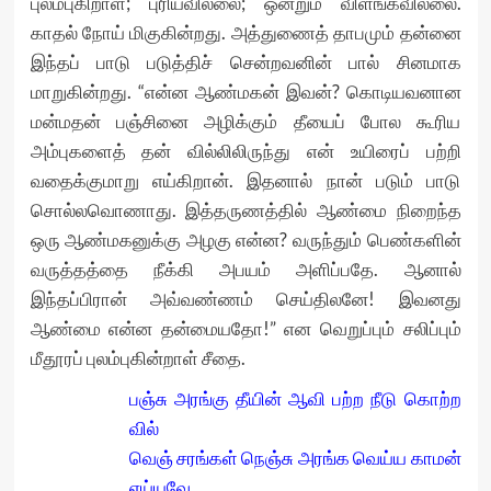
புலம்புகிறாள்; புரியவில்லை; ஒன்றும் விளங்கவில்லை.
காதல் நோய் மிகுகின்றது. அத்துணைத் தாபமும் தன்னை
இந்தப் பாடு படுத்திச் சென்றவனின் பால் சினமாக
மாறுகின்றது. “என்ன ஆண்மகன் இவன்? கொடியவனான
மன்மதன் பஞ்சினை அழிக்கும் தீயைப் போல கூரிய
அம்புகளைத் தன் வில்லிலிருந்து என் உயிரைப் பற்றி
வதைக்குமாறு எய்கிறான். இதனால் நான் படும் பாடு
சொல்லவொணாது. இத்தருணத்தில் ஆண்மை நிறைந்த
ஒரு ஆண்மகனுக்கு அழகு என்ன? வருந்தும் பெண்களின்
வருத்தத்தை நீக்கி அபயம் அளிப்பதே. ஆனால்
இந்தப்பிரான் அவ்வண்ணம் செய்திலனே! இவனது
ஆண்மை என்ன தன்மையதோ!” என வெறுப்பும் சலிப்பும்
மீதூரப் புலம்புகின்றாள் சீதை.
பஞ்சு அரங்கு தீயின் ஆவி பற்ற நீடு கொற்ற
வில்
வெஞ் சரங்கள் நெஞ்சு அரங்க வெய்ய காமன்
எய்யவே