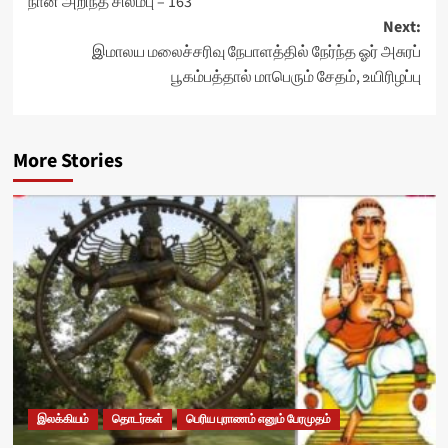
நான் அறிந்த சிலம்பு – 163
navigation
Next:
இமாலய மலைச்சரிவு நேபாளத்தில் நேர்ந்த ஓர் அசுரப்
பூகம்பத்தால் மாபெரும் சேதம், உயிரிழப்பு
More Stories
இலக்கியம்
தொடர்கள்
பெரிய புராணம் எனும் பேரமுதம்