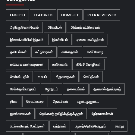
ENGLISH
FEATURED
HOME-LIT
PEER REVIEWED
அறிந்துகொள்வோம்
அறிவியல்
ஆய்வுக் கட்டுரைகள்
இசைக்கவியின் இதயம்
இலக்கியம்
ஏனைய கவிஞர்கள்
ஓவியங்கள்
கட்டுரைகள்
கவிதைகள்
கவிப்பேழை
கவியரசு கண்ணதாசன்
காணொலி
கிரேசி மொழிகள்
கேள்வி-பதில்
சமயம்
சிறுகதைகள்
செய்திகள்
சேக்கிழார் பா நயம்
ஜோதிடம்
தலையங்கம்
திருமால் திருப்புகழ்
திரை
தொடர்கதை
தொடர்கள்
நறுக்..துணுக்...
நுண்கலைகள்
நெல்லைத் தமிழில் திருக்குறள்
நேர்காணல்கள்
படக்கவிதைப் போட்டிகள்
பத்திகள்
பழகத் தெரிய வேணும்
பொது