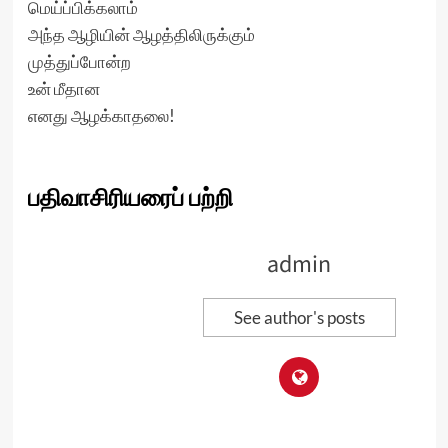
மெய்ப்பிக்கலாம்
அந்த ஆழியின் ஆழத்திலிருக்கும்
முத்துப்போன்ற
உன் மீதான
எனது ஆழக்காதலை!
பதிவாசிரியரைப் பற்றி
admin
See author's posts