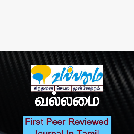
வல்லமை