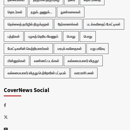
தொடர்கள்
நறுக்..துணுக்...
நுண்கலைகள்
நெல்லைத் தமிழில் திருக்குறள்
நேர்காணல்கள்
படக்கவிதைப் போட்டிகள்
பத்திகள்
பழகத் தெரிய வேணும்
பொது
பொது
போட்டிகளின் வெற்றியாளர்கள்
மரபுக் கவிதைகள்
மறு பகிர்வு
மின்னூல்கள்
வண்ணப் படங்கள்
வல்லமையாளர் விருது!
வல்லமையாளர் விருது பெற்றோரின் பட்டியல்
வார ராசி பலன்
CoverNews Social
Facebook
Twitter
Youtube