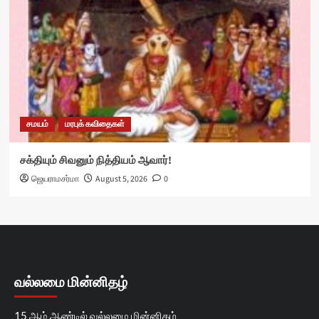
சமயம்
மரபுக் கவிதைகள்
சக்தியும் சிவனும் நித்தியம் ஆவார்!
ஜெயராமசர்மா
August 5, 2026
0
வல்லமை மின்னிதழ்
15 ஆம் ஆண்டில் வல்லமை மின்னிதழ்