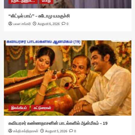
நறுக்..துணுக்...
பொது
“லிட்டில் பாய்” – சுடோமு யமகுச்சி
பவள சங்கரி
August 6, 2026
0
இலக்கியம்
கட்டுரைகள்
கவியரசர் கண்ணதாசனின் பாடல்களில் ஆன்மீகம் – 19
சக்தி சக்திதாசன்
August 5, 2026
0