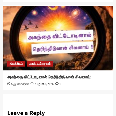
இலக்கியம்
மரபுக் கவிதைகள்
அகந்தை விட்டோடினால் தெரிந்திடுவான் சிவனாய்!
ஜெயராமசர்மா
August 3, 2026
0
Leave a Reply