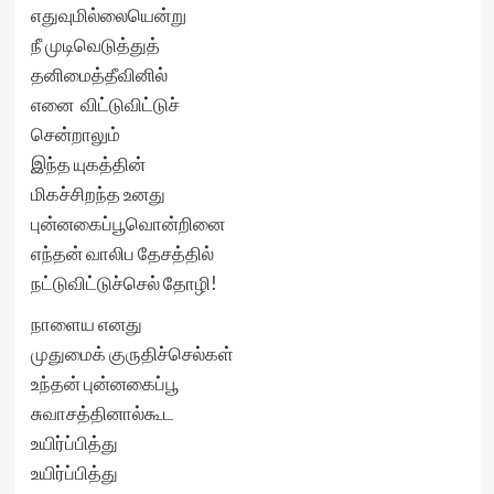
எதுவுமில்லையென்று
நீ முடிவெடுத்துத்
தனிமைத்தீவினில்
எனை விட்டுவிட்டுச்
சென்றாலும்
இந்த யுகத்தின்
மிகச்சிறந்த உனது
புன்னகைப்பூவொன்றினை
எந்தன் வாலிப தேசத்தில்
நட்டுவிட்டுச்செல் தோழி!
நாளைய எனது
முதுமைக் குருதிச்செல்கள்
உந்தன் புன்னகைப்பூ
சுவாசத்தினால்கூட
உயிர்ப்பித்து
உயிர்ப்பித்து