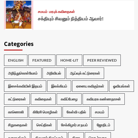
சமயம்
மரபுக் கவிதைகள்
சக்தியும் சிவனும் நித்தியம் ஆவார்!
Categories
ENGLISH
FEATURED
HOME-LIT
PEER REVIEWED
அறிந்துகொள்வோம்
அறிவியல்
ஆய்வுக் கட்டுரைகள்
இசைக்கவியின் இதயம்
இலக்கியம்
ஏனைய கவிஞர்கள்
ஓவியங்கள்
கட்டுரைகள்
கவிதைகள்
கவிப்பேழை
கவியரசு கண்ணதாசன்
காணொலி
கிரேசி மொழிகள்
கேள்வி-பதில்
சமயம்
சிறுகதைகள்
செய்திகள்
சேக்கிழார் பா நயம்
ஜோதிடம்
தலையங்கம்
திருமால் திருப்புகழ்
திரை
தொடர்கதை