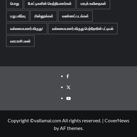
பொது
போட்டிகளின் வெற்றியாளர்கள்
மரபுக் கவிதைகள்
மறு பகிர்வு
மின்னூல்கள்
வண்ணப் படங்கள்
வல்லமையாளர் விருது!
வல்லமையாளர் விருது பெற்றோரின் பட்டியல்
வார ராசி பலன்
Facebook
Twitter
Youtube
Copyright ©vallamai.com All rights reserved.
|
CoverNews
by AF themes.