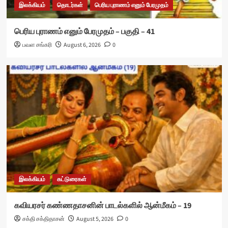
இலக்கியம்
தொடர்கள்
பெரிய புராணம் எனும் பேரமுதம்
பெரிய புராணம் எனும் பேரமுதம் – பகுதி – 41
பவள சங்கரி
August 6, 2026
0
இலக்கியம்
கட்டுரைகள்
கவியரசர் கண்ணதாசனின் பாடல்களில் ஆன்மீகம் – 19
சக்தி சக்திதாசன்
August 5, 2026
0