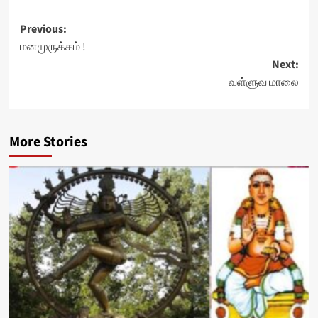
Post
Previous:
மனமுருக்கம் !
navigation
Next:
வள்ளுவ மாலை
More Stories