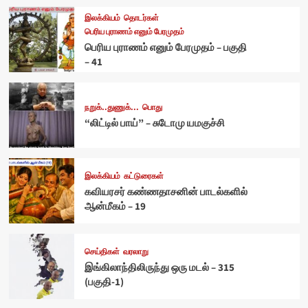
இலக்கியம்
தொடர்கள்
பெரிய புராணம் எனும் பேரமுதம்
பெரிய புராணம் எனும் பேரமுதம் – பகுதி
– 41
நறுக்..துணுக்...
பொது
“லிட்டில் பாய்” – சுடோமு யமகுச்சி
இலக்கியம்
கட்டுரைகள்
கவியரசர் கண்ணதாசனின் பாடல்களில்
ஆன்மீகம் – 19
செய்திகள்
வரலாறு
இங்கிலாந்திலிருந்து ஒரு மடல் – 315
(பகுதி-1)