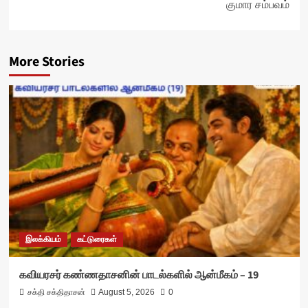
குமார சம்பவம்
More Stories
இலக்கியம்
கட்டுரைகள்
கவியரசர் கண்ணதாசனின் பாடல்களில் ஆன்மீகம் – 19
சக்தி சக்திதாசன்
August 5, 2026
0