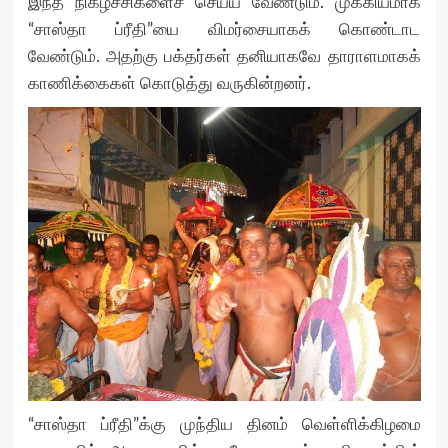
இந்த நிகழ்ச்சிகளைச் செய்ய வேண்டும். முக்கியமாக
“சாஸ்தா ப்ரீதி”யை விமர்சையாகக் கொண்டாட
வேண்டும். அதற்கு பக்தர்கள் தனியாகவே தாராளமாகக்
காணிக்கைகள் கொடுத்து வருகின்றனர்.
“சாஸ்தா ப்ரீதி”க்கு முந்திய தினம் வெள்ளிக்கிழமை