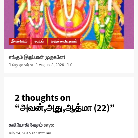
இலக்கியம்
சமயம்
மரபுக் கவிதைகள்
எங்கும் இருப்பான் முருகனே!
ஜெயராமசர்மா
August 3, 2026
0
2 thoughts on
“
அவன்,அது,ஆத்மா (22)
”
கவியோகி வேதம்
says:
July 24, 2015 at 10:25 am