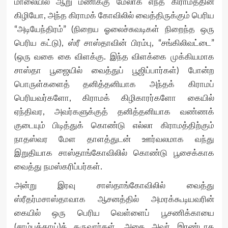
மாலையில் ஆறு மணிக்கு மேலாக எந்த கிராமத்தின்
கிழியோ, அந்த கிராமக் கோவிலில் வைத்திருக்கும் பெரிய
“அடியேந்திரம்” (நிறைய ஓலைச்சுவடிகள் நிறைந்த ஒரு
பெரிய கட்டு), ஸ்ரீ சாஸ்தாவின் பிரம்பு, “சங்கிலிவட்டை”
(ஒரு வகை கை விளக்கு. இந்த விளக்கை முக்கியமாக
சாஸ்தா பூஜையில் வைத்துப் பூஜிப்பார்கள்) போன்ற
பொருள்களைத் தனித்தனியாக அந்தக் கிராமப்
பெரியவர்களோ, கிராமக் கிழிகாரர்களோ கையில்
ஏந்திவர, அவர்களுக்குத் தனித்தனியாக வண்ணக்
குடையும் பிடித்துக் கொண்டு எல்லா கிராமத்திற்கும்
நாதஸ்வர மேள தாளத்துடன் ஊர்வலமாக வந்து
இறுதியாக சாஸ்தாங்கோவிலில் கொண்டு பூசைக்காக
வைத்து நமஸ்கரிப்பர்கள்.
அன்று இரவு சாஸ்தாங்கோவிலில் வைத்து
ஸ்ரீதர்மசாஸ்தாவாக ஆசனத்தில் அமரக்கூடியவரின்
கையில் ஒரு பெரிய வெள்ளைப் பூசணிக்காயை
(சாம்பக்காய்)த் தருவார்கள். அதை அவர் இரண்டாக