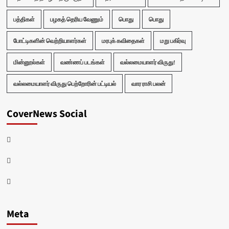
பத்திகள்
பழகத் தெரிய வேணும்
பொது
பொது
போட்டிகளின் வெற்றியாளர்கள்
மரபுக் கவிதைகள்
மறு பகிர்வு
மின்னூல்கள்
வண்ணப் படங்கள்
வல்லமையாளர் விருது!
வல்லமையாளர் விருது பெற்றோரின் பட்டியல்
வார ராசி பலன்
CoverNews Social
Facebook
Twitter
Youtube
Meta