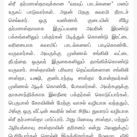
ஸ்ரீ தர்மசாஸ்தாவுக்கான “வரவுப் பாடல்களை” மனம்
உருகப் பாடுவார்கள். அதன் பிறகு சுவாமி நீராடச்
செல்வார். ஒரு வண்ணக் குடையின் கீழே
தர்மசாஸ்தாவாக இருப்பவரை அவரின் இரண்டு
பக்கங்களிலும் பக்தர்கள் பிடித்துக் கொண்டு இரட்டை
வரிசையாக சுவாமிப் பாடல்களைப் பாடிகொண்டே
வருவார்கள். அவருக்கு முன்னால் சங்கிலி வட்டை
தீபத்தை ஒருவர் இருகைகளிலும் தாங்கிக்கொண்டு
வருவார். சாஸ்தாவின் பரிவார தெய்வங்களான சங்கிலி
சாஸ்தா, யக்ஷி, குண்டாந்தடி சாஸ்தா போன்றவர்கள்
முன்னால் ஆடிக் கொண்டே போவார்கள். அவர்களுக்கு
தாகசாந்திக்காக இளநீரை பக்தர்கள் கொடுப்பார்கள்.
பெருமாள் கோவிலின் மேற்கு வாசல் வழியாக வந்ததும்,
அங்கு ஒரு வீட்டின் சுவரில் உள்ள சிறிய துவாரம் வழியாக
ஸ்ரீ தர்மசாஸ்தா பார்ப்பார். அது பிலாவடி சாஸ்தா, மற்றும்
ஆரியங்காவு சாஸ்தாவின் தரிசனம் என்று அவனுக்குப்
பெரியோர்கள் சொல்லி இருக்கிறார்கள். மேலமாட வீதி