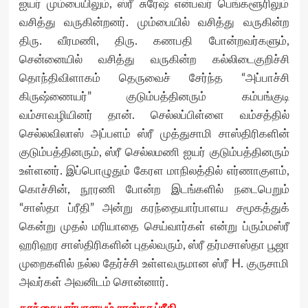
ஐயர் மும்பையிலும், ஸ்ரீ சுரேஷ் என்பவர் பெங்களூரிலும்
வசித்து வருகின்றனர். மும்பையில் வசித்து வருகின்ற
திரு. வீரமணி, திரு. கணபதி போன்றவர்களும்,
சென்னையில் வசித்து வருகின்ற கல்லிடைகுறிச்சி
தொந்திவிளாகம் தெருவைச் சேர்ந்த “அப்பாச்சி
கிருஷ்ணையர்” குடும்பத்தினரும் கம்பங்குடி
வம்சாவழியினர் தான். செல்லப்பிள்ளை வம்சத்தில்
செல்லவிலாஸ் அப்பளம் ஸ்ரீ முத்துசாமி சாஸ்திரிகளின்
குடும்பத்தினரும், ஸ்ரீ செல்லமணி ஐயர் குடும்பத்தினரும்
உள்ளனர். இப்பொழுதும் கேரள மாநிலத்தில் எர்ணாகுளம்,
கொச்சின், நூரணி போன்ற இடங்களில் நடைபெறும்
“சாஸ்தா ப்ரீதி” அன்று கரந்தையார்பாளய சமூகத்துக்
கென்று முதல் மரியாதை செய்வார்கள் என்று ப்ரும்மஸ்ரீ
ஹரிஹர சாஸ்திரிகளின் புதல்வரும், ஸ்ரீ தர்மசாஸ்தா பூஜா
முறைகளில் நல்ல தேர்ச்சி உள்ளவருமான ஸ்ரீ H. குருசாமி
அவர்கள் அவனிடம் சொன்னார்.
கரந்தையார்பாளயம் சாஸ்தா ப்ரீதி