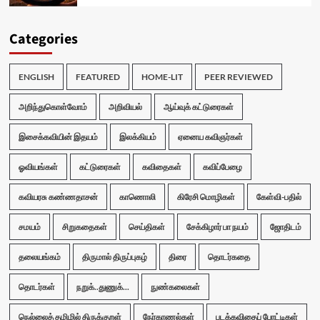
Categories
ENGLISH
FEATURED
HOME-LIT
PEER REVIEWED
அறிந்துகொள்வோம்
அறிவியல்
ஆய்வுக் கட்டுரைகள்
இசைக்கவியின் இதயம்
இலக்கியம்
ஏனைய கவிஞர்கள்
ஓவியங்கள்
கட்டுரைகள்
கவிதைகள்
கவிப்பேழை
கவியரசு கண்ணதாசன்
காணொலி
கிரேசி மொழிகள்
கேள்வி-பதில்
சமயம்
சிறுகதைகள்
செய்திகள்
சேக்கிழார் பா நயம்
ஜோதிடம்
தலையங்கம்
திருமால் திருப்புகழ்
திரை
தொடர்கதை
தொடர்கள்
நறுக்..துணுக்...
நுண்கலைகள்
நெல்லைத் தமிழில் திருக்குறள்
நேர்காணல்கள்
படக்கவிதைப் போட்டிகள்