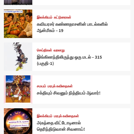
இலக்கியம்
கட்டுரைகள்
கவியரசர் கண்ணதாசனின் பாடல்களில்
ஆன்மீகம் – 19
செய்திகள்
வரலாறு
இங்கிலாந்திலிருந்து ஒரு மடல் – 315
(பகுதி-1)
சமயம்
மரபுக் கவிதைகள்
சக்தியும் சிவனும் நித்தியம் ஆவார்!
இலக்கியம்
மரபுக் கவிதைகள்
அகந்தை விட்டோடினால்
தெரிந்திடுவான் சிவனாய்!