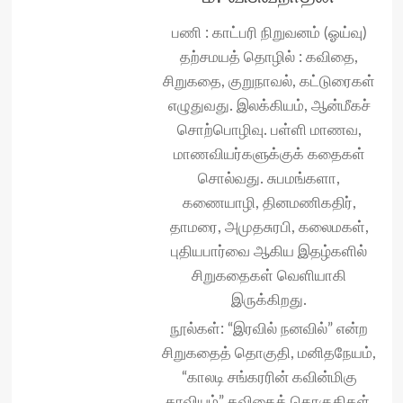
பணி : காட்பரி நிறுவனம் (ஓய்வு)
தற்சமயத் தொழில் : கவிதை,
சிறுகதை, குறுநாவல், கட்டுரைகள்
எழுதுவது. இலக்கியம், ஆன்மீகச்
சொற்பொழிவு. பள்ளி மாணவ,
மாணவியர்களுக்குக் கதைகள்
சொல்வது. சுபமங்களா,
கணையாழி, தினமணிகதிர்,
தாமரை, அமுதசுரபி, கலைமகள்,
புதியபார்வை ஆகிய இதழ்களில்
சிறுகதைகள் வெளியாகி
இருக்கிறது.
நூல்கள்: “இரவில் நனவில்” என்ற
சிறுகதைத் தொகுதி, மனிதநேயம்,
“காலடி சங்கரரின் கவின்மிகு
காவியம்” கவிதைத் தொகுதிகள்.