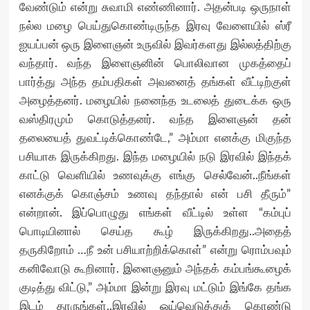
வேண்டும் என்று சுவாமி எண்ணினார். அதன்படி ஒருநாள்
நல்ல மழை பெய்துகொண்டிருந்த இரவு வேளையில் ஸ்ரீ
ஐயப்பன் ஒரு இளைஞன் உருவில் இவர்களது இல்லத்திற்கு
வந்தார். வந்த இளைஞனின் பொலிவான முகத்தைப்
பார்த்து அந்த தம்பதிகள் அவனைத் தங்கள் வீட்டிற்குள்
அழைத்தனர். மழையில் நனைந்த உடலைத் துடைக்க ஒரு
வஸ்திரமும் கொடுத்தனர். வந்த இளைஞன் தன்
தலையைத் துவட்டிக்கொண்டே,” அம்மா எனக்கு மிகுந்த
பசியாக இருக்கிறது. இந்த மழையில் நடு இரவில் இந்தக்
காட்டு வெளியில் உணவுக்கு எங்கு செல்வேன்..நீங்கள்
எனக்குக் கொஞ்சம் உணவு தந்தால் என் பசி தீரும்”
என்றான். இப்பொழுது எங்கள் வீட்டில் உள்ள “கம்புப்
பொடியினால் செய்த கூழ் இருக்கிறது..அதைத்
தருகிறோம் …நீ உன் பசியாற்றிக்கொள்” என்று ரொம்பவும்
கனிவோடு கூறினார். இளைஞனும் அந்தக் கம்பங்கூழைக்
குடித்து விட்டு,” அம்மா இன்று இரவு மட்டும் இங்கே தங்க
இடம் தாருங்கள்..இரவில் ஓய்வெடுத்துக் கொண்டு