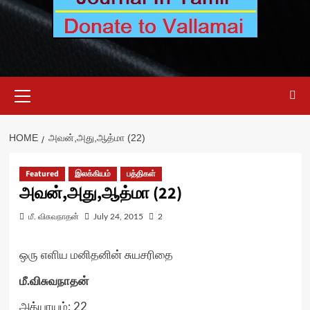
Primary
Menu
HOME
அவன்,அது,ஆத்மா (22)
Featured
இலக்கியம்
பத்திகள்
அவன்,அது,ஆத்மா (22)
மீ. விசுவநாதன்
July 24, 2015
2
ஒரு எளிய மனிதனின் சுயசரிதை
மீ.விசுவநாதன்
அத்யாயம்: 22