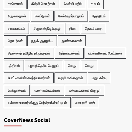
காணொலி
கிரேசி மொழிகள்
கேள்வி-பதில்
சமயம்
சிறுகதைகள்
செய்திகள்
சேக்கிழார் பா நயம்
ஜோதிடம்
தலையங்கம்
திருமால் திருப்புகழ்
திரை
தொடர்கதை
தொடர்கள்
நறுக்..துணுக்...
நுண்கலைகள்
நெல்லைத் தமிழில் திருக்குறள்
நேர்காணல்கள்
படக்கவிதைப் போட்டிகள்
பத்திகள்
பழகத் தெரிய வேணும்
பொது
பொது
போட்டிகளின் வெற்றியாளர்கள்
மரபுக் கவிதைகள்
மறு பகிர்வு
மின்னூல்கள்
வண்ணப் படங்கள்
வல்லமையாளர் விருது!
வல்லமையாளர் விருது பெற்றோரின் பட்டியல்
வார ராசி பலன்
CoverNews Social