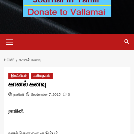
Primary
Menu
HOME
கானல் கனவு
இலக்கியம்
கவிதைகள்
கானல் கனவு
நாகினி
September 7, 2015
0
நாகினி
உனக்கென ஒரு குடும்பம்