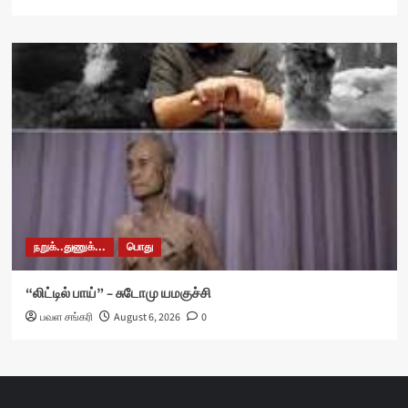
நறுக்..துணுக்...
பொது
“லிட்டில் பாய்” – சுடோமு யமகுச்சி
பவள சங்கரி
August 6, 2026
0