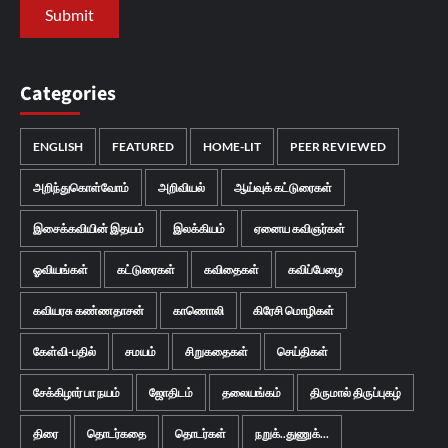
Categories
ENGLISH
FEATURED
HOME-LIT
PEER REVIEWED
அறிந்துகொள்வோம்
அறிவியல்
ஆய்வுக் கட்டுரைகள்
இசைக்கவியின் இதயம்
இலக்கியம்
ஏனைய கவிஞர்கள்
ஓவியங்கள்
கட்டுரைகள்
கவிதைகள்
கவிப்பேழை
கவியரசு கண்ணதாசன்
காணொலி
கிரேசி மொழிகள்
கேள்வி-பதில்
சமயம்
சிறுகதைகள்
செய்திகள்
சேக்கிழார் பா நயம்
ஜோதிடம்
தலையங்கம்
திருமால் திருப்புகழ்
திரை
தொடர்கதை
தொடர்கள்
நறுக்..துணுக்...