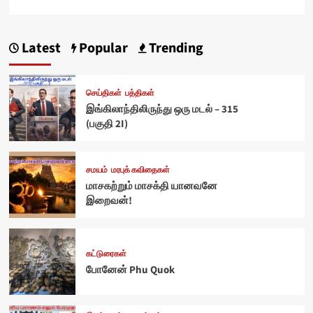
Latest
Popular
Trending
செய்திகள்
பத்திகள்
இங்கிலாந்திலிருந்து ஒரு மடல் – 315
(பகுதி 2I)
சமயம்
மரபுக் கவிதைகள்
மாசகற்றும் மாசக்தி யானவனே
இறைவன்!
கட்டுரைகள்
போனேன் Phu Quok