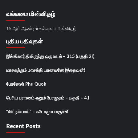
வல்லமை மின்னிதழ்
15 ஆம் ஆண்டில் வல்லமை மின்னிதழ்
புதிய பதிவுகள்
இங்கிலாந்திலிருந்து ஒரு மடல் – 315 (பகுதி 2I)
மாசகற்றும் மாசக்தி யானவனே இறைவன்!
போனேன் Phu Quok
பெரிய புராணம் எனும் பேரமுதம் – பகுதி – 41
“லிட்டில் பாய்” – சுடோமு யமகுச்சி
Recent Posts