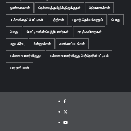
நுண்கலைகள்
நெல்லைத் தமிழில் திருக்குறள்
நேர்காணல்கள்
படக்கவிதைப் போட்டிகள்
பத்திகள்
பழகத் தெரிய வேணும்
பொது
பொது
போட்டிகளின் வெற்றியாளர்கள்
மரபுக் கவிதைகள்
மறு பகிர்வு
மின்னூல்கள்
வண்ணப் படங்கள்
வல்லமையாளர் விருது!
வல்லமையாளர் விருது பெற்றோரின் பட்டியல்
வார ராசி பலன்
Facebook
Twitter
Youtube