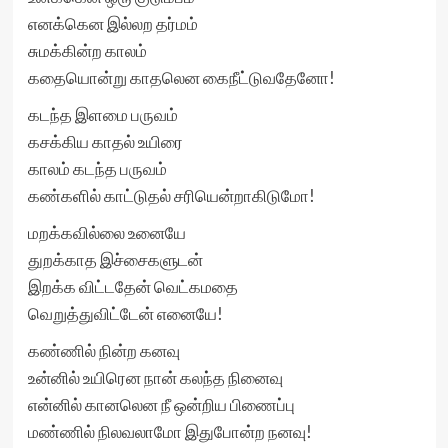
எனக்கென இல்லற தர்மம்
சுமக்கின்ற காலம்
கதையொன்று காதலென கைநீட்டுவதேனோ!
கடந்த இளமை பருவம்
கசக்கிய காதல் உயிரை
காலம் கடந்த பருவம்
கண்களில் காட்டுதல் சரியென்றாகிடுமோ!
மறக்கவில்லை உனையே
துறக்காத இச்சைகளுடன்
இறக்க விட்டதேன் வெட்கமதை
வெறுத்துவிட்டேன் எனையே!
கண்ணில் நின்ற கனவு
உன்னில் உயிரென நான் கலந்த நினைவு
என்னில் கானலென நீ ஒன்றிய பிணைப்பு
மண்ணில் நிலவலாமோ இதுபோன்ற நனவு!