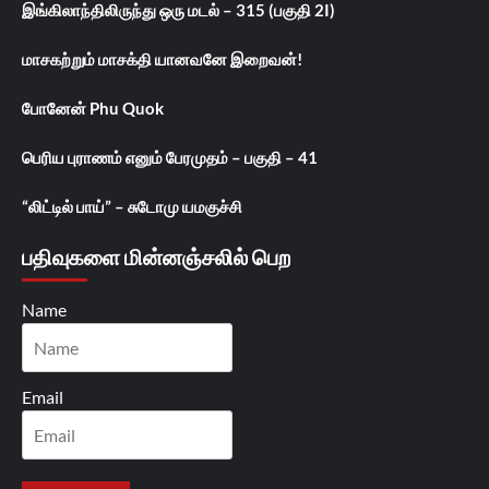
இங்கிலாந்திலிருந்து ஒரு மடல் – 315 (பகுதி 2I)
மாசகற்றும் மாசக்தி யானவனே இறைவன்!
போனேன் Phu Quok
பெரிய புராணம் எனும் பேரமுதம் – பகுதி – 41
“லிட்டில் பாய்” – சுடோமு யமகுச்சி
பதிவுகளை மின்னஞ்சலில் பெற
Name
Email