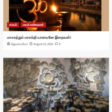
சமயம்
மரபுக் கவிதைகள்
மாசகற்றும் மாசக்தி யானவனே இறைவன்!
ஜெயராமசர்மா
August 10, 2026
0