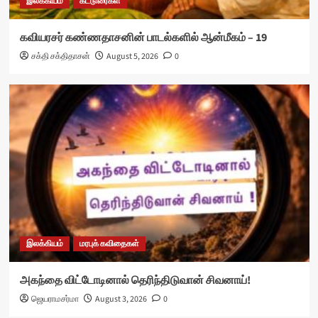
இலக்கியம்
கட்டுரைகள்
கவியரசர் கண்ணதாசனின் பாடல்களில் ஆன்மீகம் – 19
சக்தி சக்திதாசன்
August 5, 2026
0
இலக்கியம்
மரபுக் கவிதைகள்
அகந்தை விட்டோடினால் தெரிந்திடுவான் சிவனாய்!
ஜெயராமசர்மா
August 3, 2026
0