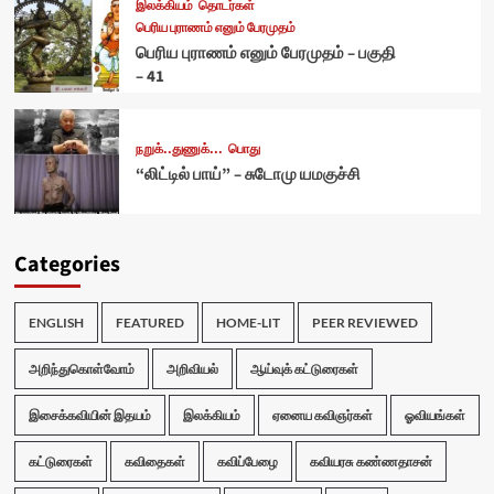
இலக்கியம்
தொடர்கள்
பெரிய புராணம் எனும் பேரமுதம்
பெரிய புராணம் எனும் பேரமுதம் – பகுதி
– 41
நறுக்..துணுக்...
பொது
“லிட்டில் பாய்” – சுடோமு யமகுச்சி
Categories
ENGLISH
FEATURED
HOME-LIT
PEER REVIEWED
அறிந்துகொள்வோம்
அறிவியல்
ஆய்வுக் கட்டுரைகள்
இசைக்கவியின் இதயம்
இலக்கியம்
ஏனைய கவிஞர்கள்
ஓவியங்கள்
கட்டுரைகள்
கவிதைகள்
கவிப்பேழை
கவியரசு கண்ணதாசன்