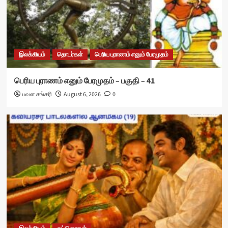
இலக்கியம்
தொடர்கள்
பெரிய புராணம் எனும் பேரமுதம்
பெரிய புராணம் எனும் பேரமுதம் – பகுதி – 41
பவள சங்கரி
August 6, 2026
0