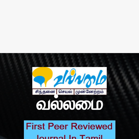
வல்லமை