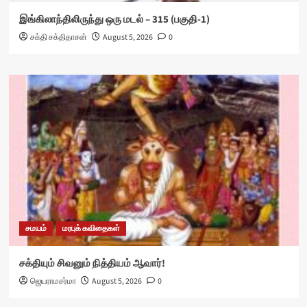
இங்கிலாந்திலிருந்து ஒரு மடல் – 315 (பகுதி-1)
சக்தி சக்திதாசன்
August 5, 2026
0
சமயம்
மரபுக் கவிதைகள்
சக்தியும் சிவனும் நித்தியம் ஆவார்!
ஜெயராமசர்மா
August 5, 2026
0