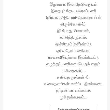
இதுவரை: இரைதேடுவதுடன்
இறையும் தேடிய அரசுப்பணி
(நிர்வாக அதிகாரி-நெல்லையப்பர்
திருக்கோவில்).
இப்போது: மேலாளர்,
காசித்திருமடம்,
ஆச்சிரமம்(சுசீந்திரம்).
ஓய்வுநேரப் பணிகள்:
ரசனை(இயற்கை, இலக்கியம்),
எழுத்துப் பணிகள் (பெரும்பாலும்
கவிதைகள்)…
கவிதை நூல்கள்-6..
வலைதளங்கள்: வார்ப்பு, திண்ணை,
நந்தலாலா, வல்லமை,
முத்துக்கமலம்…
See author's posts