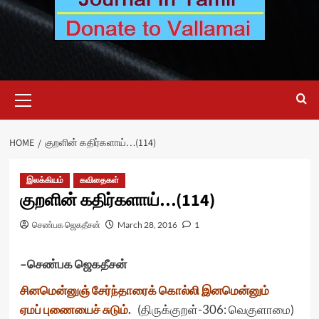
Primary
Menu
HOME
குறளின் கதிர்களாய்…(114)
இலக்கியம்
கவிதைகள்
குறளின் கதிர்களாய்…(114)
செண்பக ஜெகதீசன்
March 28, 2016
1
–
செண்பக
ஜெகதீசன்
சினமென்னுஞ் சேர்ந்தாரைக் கொல்லி இனமென்னும்
ஏமப் புணையைச் சுடும்.
(திருக்குறள்-306: வெகுளாமை)