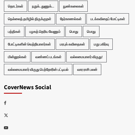
தொடர்கள்
நறுக்..துணுக்...
நுண்கலைகள்
நெல்லைத் தமிழில் திருக்குறள்
நேர்காணல்கள்
படக்கவிதைப் போட்டிகள்
பத்திகள்
பழகத் தெரிய வேணும்
பொது
பொது
போட்டிகளின் வெற்றியாளர்கள்
மரபுக் கவிதைகள்
மறு பகிர்வு
மின்னூல்கள்
வண்ணப் படங்கள்
வல்லமையாளர் விருது!
வல்லமையாளர் விருது பெற்றோரின் பட்டியல்
வார ராசி பலன்
CoverNews Social
Facebook
Twitter
Youtube