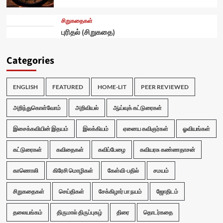
சிறுகதைகள்
புரிதல் (சிறுகதை)
Categories
ENGLISH
FEATURED
HOME-LIT
PEER REVIEWED
அறிந்துகொள்வோம்
அறிவியல்
ஆய்வுக் கட்டுரைகள்
இசைக்கவியின் இதயம்
இலக்கியம்
ஏனைய கவிஞர்கள்
ஓவியங்கள்
கட்டுரைகள்
கவிதைகள்
கவிப்பேழை
கவியரசு கண்ணதாசன்
காணொலி
கிரேசி மொழிகள்
கேள்வி-பதில்
சமயம்
சிறுகதைகள்
செய்திகள்
சேக்கிழார் பா நயம்
ஜோதிடம்
தலையங்கம்
திருமால் திருப்புகழ்
திரை
தொடர்கதை