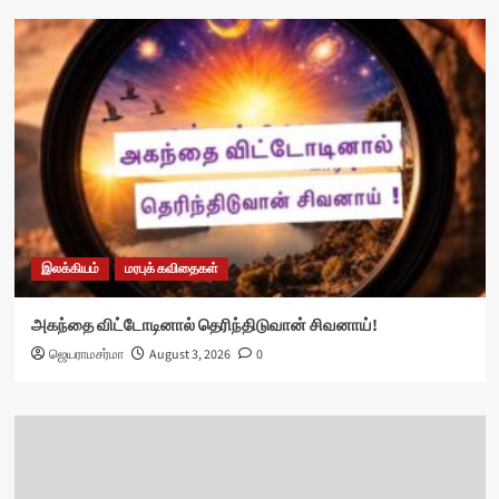
இலக்கியம்
மரபுக் கவிதைகள்
அகந்தை விட்டோடினால் தெரிந்திடுவான் சிவனாய்!
ஜெயராமசர்மா
August 3, 2026
0