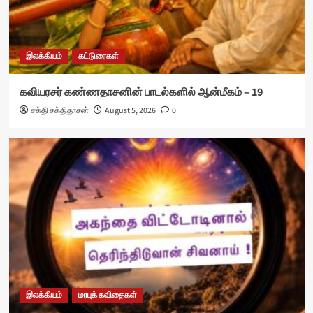
இலக்கியம்
கட்டுரைகள்
கவியரசர் கண்ணதாசனின் பாடல்களில் ஆன்மீகம் – 19
சக்தி சக்திதாசன்
August 5, 2026
0
இலக்கியம்
மரபுக் கவிதைகள்