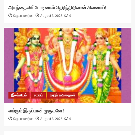
அகந்தை விட்டோடினால் தெரிந்திடுவான் சிவனாய்!
ஜெயராமசர்மா
August 3, 2026
0
இலக்கியம்
சமயம்
மரபுக் கவிதைகள்
எங்கும் இருப்பான் முருகனே!
ஜெயராமசர்மா
August 3, 2026
0