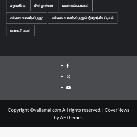
மறு பகிர்வு
மின்னூல்கள்
வண்ணப் படங்கள்
வல்லமையாளர் விருது!
வல்லமையாளர் விருது பெற்றோரின் பட்டியல்
வார ராசி பலன்
Facebook
Twitter
Youtube
Copyright ©vallamai.com All rights reserved.
|
CoverNews
by AF themes.