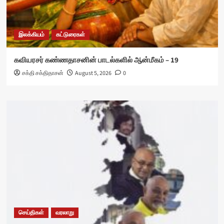
இலக்கியம்
கட்டுரைகள்
கவியரசர் கண்ணதாசனின் பாடல்களில் ஆன்மீகம் – 19
சக்தி சக்திதாசன்
August 5, 2026
0
செய்திகள்
வரலாறு