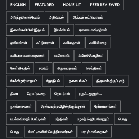
ENGLISH
FEATURED
HOME-LIT
PEER REVIEWED
அறிந்துகொள்வோம்
அறிவியல்
ஆய்வுக் கட்டுரைகள்
இசைக்கவியின் இதயம்
இலக்கியம்
ஏனைய கவிஞர்கள்
ஓவியங்கள்
கட்டுரைகள்
கவிதைகள்
கவிப்பேழை
கவியரசு கண்ணதாசன்
காணொலி
கிரேசி மொழிகள்
கேள்வி-பதில்
சமயம்
சிறுகதைகள்
செய்திகள்
சேக்கிழார் பா நயம்
ஜோதிடம்
தலையங்கம்
திருமால் திருப்புகழ்
திரை
தொடர்கதை
தொடர்கள்
நறுக்..துணுக்...
நுண்கலைகள்
நெல்லைத் தமிழில் திருக்குறள்
நேர்காணல்கள்
படக்கவிதைப் போட்டிகள்
பத்திகள்
பழகத் தெரிய வேணும்
பொது
பொது
போட்டிகளின் வெற்றியாளர்கள்
மரபுக் கவிதைகள்