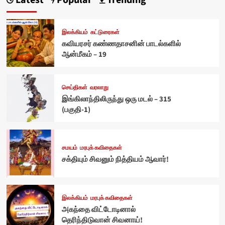
இலக்கியம்
கட்டுரைகள்
கவியரசர் கண்ணதாசனின் பாடல்களில்
ஆன்மீகம் – 19
செய்திகள்
வரலாறு
இங்கிலாந்திலிருந்து ஒரு மடல் – 315
(பகுதி-1)
சமயம்
மரபுக் கவிதைகள்
சக்தியும் சிவனும் நித்தியம் ஆவார்!
இலக்கியம்
மரபுக் கவிதைகள்
அகந்தை விட்டோடினால்
தெரிந்திடுவான் சிவனாய்!