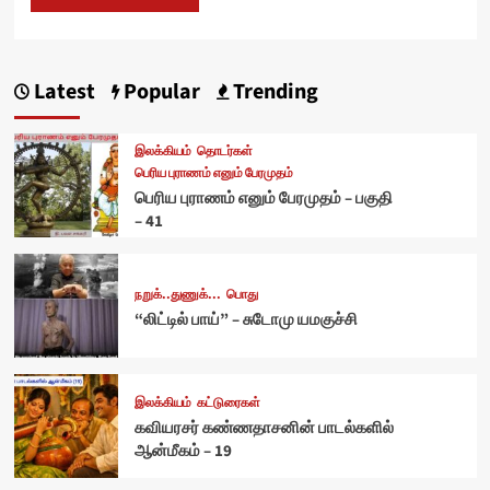
Latest
Popular
Trending
இலக்கியம்
தொடர்கள்
பெரிய புராணம் எனும் பேரமுதம்
பெரிய புராணம் எனும் பேரமுதம் – பகுதி
– 41
நறுக்..துணுக்...
பொது
“லிட்டில் பாய்” – சுடோமு யமகுச்சி
இலக்கியம்
கட்டுரைகள்
கவியரசர் கண்ணதாசனின் பாடல்களில்
ஆன்மீகம் – 19