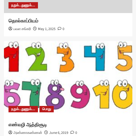
நறுக்..துணுக்...
தொல்காப்பியம்
பவள சங்கரி
May 1, 2025
0
நறுக்..துணுக்...
பொது
எண்வழி ஆத்திசூடி
அண்ணாகண்ணன்
June 6, 2019
0