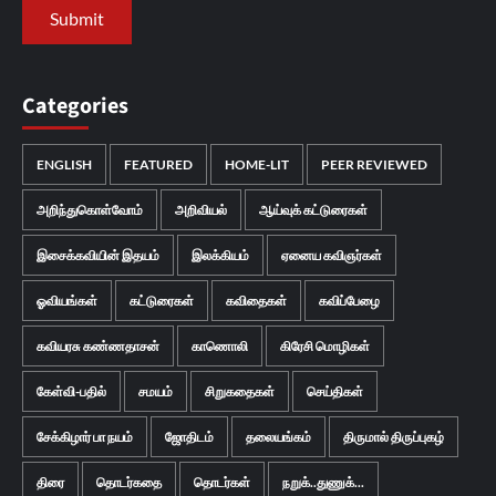
Categories
ENGLISH
FEATURED
HOME-LIT
PEER REVIEWED
அறிந்துகொள்வோம்
அறிவியல்
ஆய்வுக் கட்டுரைகள்
இசைக்கவியின் இதயம்
இலக்கியம்
ஏனைய கவிஞர்கள்
ஓவியங்கள்
கட்டுரைகள்
கவிதைகள்
கவிப்பேழை
கவியரசு கண்ணதாசன்
காணொலி
கிரேசி மொழிகள்
கேள்வி-பதில்
சமயம்
சிறுகதைகள்
செய்திகள்
சேக்கிழார் பா நயம்
ஜோதிடம்
தலையங்கம்
திருமால் திருப்புகழ்
திரை
தொடர்கதை
தொடர்கள்
நறுக்..துணுக்...