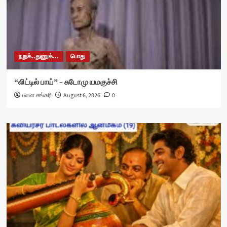
நறுக்..துணுக்...
பொது
“லிட்டில் பாய்” – சுடோமு யமகுச்சி
பவள சங்கரி
August 6, 2026
0