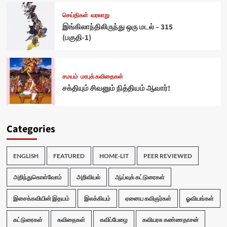
செய்திகள்
வரலாறு
இங்கிலாந்திலிருந்து ஒரு மடல் – 315
(பகுதி-1)
சமயம்
மரபுக் கவிதைகள்
சக்தியும் சிவனும் நித்தியம் ஆவார்!
Categories
ENGLISH
FEATURED
HOME-LIT
PEER REVIEWED
அறிந்துகொள்வோம்
அறிவியல்
ஆய்வுக் கட்டுரைகள்
இசைக்கவியின் இதயம்
இலக்கியம்
ஏனைய கவிஞர்கள்
ஓவியங்கள்
கட்டுரைகள்
கவிதைகள்
கவிப்பேழை
கவியரசு கண்ணதாசன்