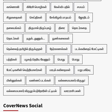
காணொலி
கிரேசி மொழிகள்
கேள்வி-பதில்
சமயம்
சிறுகதைகள்
செய்திகள்
சேக்கிழார் பா நயம்
ஜோதிடம்
தலையங்கம்
திருமால் திருப்புகழ்
திரை
தொடர்கதை
தொடர்கள்
நறுக்..துணுக்...
நுண்கலைகள்
நெல்லைத் தமிழில் திருக்குறள்
நேர்காணல்கள்
படக்கவிதைப் போட்டிகள்
பத்திகள்
பழகத் தெரிய வேணும்
பொது
பொது
போட்டிகளின் வெற்றியாளர்கள்
மரபுக் கவிதைகள்
மறு பகிர்வு
மின்னூல்கள்
வண்ணப் படங்கள்
வல்லமையாளர் விருது!
வல்லமையாளர் விருது பெற்றோரின் பட்டியல்
வார ராசி பலன்
CoverNews Social