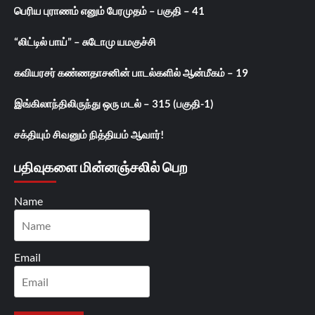
பெரிய புராணம் எனும் பேரமுதம் – பகுதி – 41
“லிட்டில் பாய்” – சுடோமு யமகுச்சி
கவியரசர் கண்ணதாசனின் பாடல்களில் ஆன்மீகம் – 19
இங்கிலாந்திலிருந்து ஒரு மடல் – 315 (பகுதி-1)
சக்தியும் சிவனும் நித்தியம் ஆவார்!
பதிவுகளை மின்னஞ்சலில் பெற
Name
Email