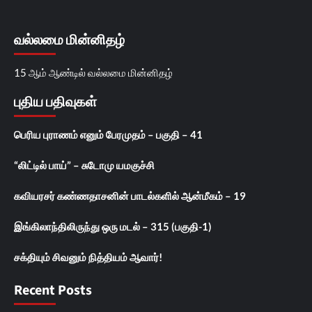
வல்லமை மின்னிதழ்
15 ஆம் ஆண்டில் வல்லமை மின்னிதழ்
புதிய பதிவுகள்
பெரிய புராணம் எனும் பேரமுதம் – பகுதி – 41
“லிட்டில் பாய்” – சுடோமு யமகுச்சி
கவியரசர் கண்ணதாசனின் பாடல்களில் ஆன்மீகம் – 19
இங்கிலாந்திலிருந்து ஒரு மடல் – 315 (பகுதி-1)
சக்தியும் சிவனும் நித்தியம் ஆவார்!
Recent Posts