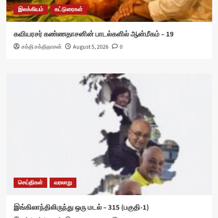
இலக்கியம்
கட்டுரைகள்
கவியரசர் கண்ணதாசனின் பாடல்களில் ஆன்மீகம் – 19
சக்தி சக்திதாசன்
August 5, 2026
0
செய்திகள்
வரலாறு
இங்கிலாந்திலிருந்து ஒரு மடல் – 315 (பகுதி-1)