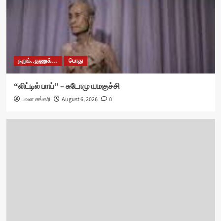
நறுக்..துணுக்...
பொது
“லிட்டில் பாய்” – சுடோமு யமகுச்சி
பவள சங்கரி
August 6, 2026
0