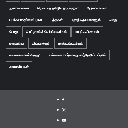
நுண்கலைகள்
நெல்லைத் தமிழில் திருக்குறள்
நேர்காணல்கள்
படக்கவிதைப் போட்டிகள்
பத்திகள்
பழகத் தெரிய வேணும்
பொது
பொது
போட்டிகளின் வெற்றியாளர்கள்
மரபுக் கவிதைகள்
மறு பகிர்வு
மின்னூல்கள்
வண்ணப் படங்கள்
வல்லமையாளர் விருது!
வல்லமையாளர் விருது பெற்றோரின் பட்டியல்
வார ராசி பலன்
Facebook
Twitter
Youtube