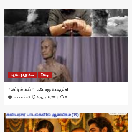
நறுக்..துணுக்...
பொது
“லிட்டில் பாய்” – சுடோமு யமகுச்சி
பவள சங்கரி
August 6, 2026
0