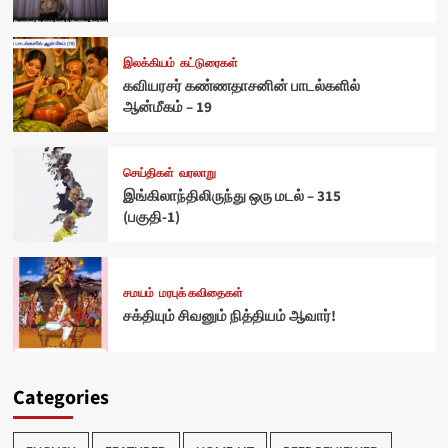
இலக்கியம்
கட்டுரைகள்
கவியரசர் கண்ணதாசனின் பாடல்களில்
ஆன்மீகம் – 19
செய்திகள்
வரலாறு
இங்கிலாந்திலிருந்து ஒரு மடல் – 315
(பகுதி-1)
சமயம்
மரபுக் கவிதைகள்
சக்தியும் சிவனும் நித்தியம் ஆவார்!
Categories