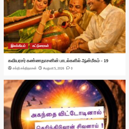
இலக்கியம்
கட்டுரைகள்
கவியரசர் கண்ணதாசனின் பாடல்களில் ஆன்மீகம் – 19
சக்தி சக்திதாசன்
August 5, 2026
0