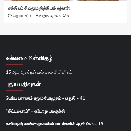
சக்தியும் சிவனும் நித்தியம் ஆவார்!
ஜெயராமசர்மா
August 5, 2026
0
வல்லமை மின்னிதழ்
15 ஆம் ஆண்டில் வல்லமை மின்னிதழ்
புதிய பதிவுகள்
பெரிய புராணம் எனும் பேரமுதம் – பகுதி – 41
“லிட்டில் பாய்” – சுடோமு யமகுச்சி
கவியரசர் கண்ணதாசனின் பாடல்களில் ஆன்மீகம் – 19