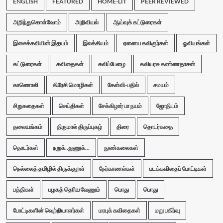
ENGLISH
FEATURED
HOME-LIT
PEER REVIEWED
அறிந்துகொள்வோம்
அறிவியல்
ஆய்வுக் கட்டுரைகள்
இசைக்கவியின் இதயம்
இலக்கியம்
ஏனைய கவிஞர்கள்
ஓவியங்கள்
கட்டுரைகள்
கவிதைகள்
கவிப்பேழை
கவியரசு கண்ணதாசன்
காணொலி
கிரேசி மொழிகள்
கேள்வி-பதில்
சமயம்
சிறுகதைகள்
செய்திகள்
சேக்கிழார் பா நயம்
ஜோதிடம்
தலையங்கம்
திருமால் திருப்புகழ்
திரை
தொடர்கதை
தொடர்கள்
நறுக்..துணுக்...
நுண்கலைகள்
நெல்லைத் தமிழில் திருக்குறள்
நேர்காணல்கள்
படக்கவிதைப் போட்டிகள்
பத்திகள்
பழகத் தெரிய வேணும்
பொது
பொது
போட்டிகளின் வெற்றியாளர்கள்
மரபுக் கவிதைகள்
மறு பகிர்வு