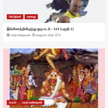
செய்திகள்
வரலாறு
இங்கிலாந்திலிருந்து ஒரு மடல் – 315 (பகுதி-1)
சக்தி சக்திதாசன்
August 5, 2026
0
சமயம்
மரபுக் கவிதைகள்