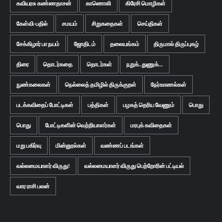
கவியரசு கண்ணதாசன்
காணொலி
கிரேசி மொழிகள்
கேள்வி-பதில்
சமயம்
சிறுகதைகள்
செய்திகள்
சேக்கிழார் பா நயம்
ஜோதிடம்
தலையங்கம்
திருமால் திருப்புகழ்
திரை
தொடர்கதை
தொடர்கள்
நறுக்..துணுக்...
நுண்கலைகள்
நெல்லைத் தமிழில் திருக்குறள்
நேர்காணல்கள்
படக்கவிதைப் போட்டிகள்
பத்திகள்
பழகத் தெரிய வேணும்
பொது
பொது
போட்டிகளின் வெற்றியாளர்கள்
மரபுக் கவிதைகள்
மறு பகிர்வு
மின்னூல்கள்
வண்ணப் படங்கள்
வல்லமையாளர் விருது!
வல்லமையாளர் விருது பெற்றோரின் பட்டியல்
வார ராசி பலன்