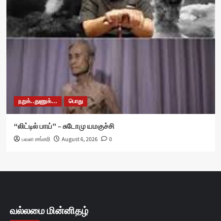
நறுக்..துணுக்...
பொது
“லிட்டில் பாய்” – சுடோமு யமகுச்சி
பவள சங்கரி
August 6, 2026
0
வல்லமை மின்னிதழ்