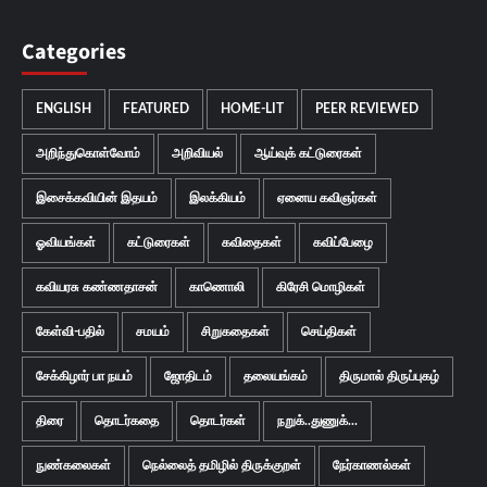
Categories
ENGLISH
FEATURED
HOME-LIT
PEER REVIEWED
அறிந்துகொள்வோம்
அறிவியல்
ஆய்வுக் கட்டுரைகள்
இசைக்கவியின் இதயம்
இலக்கியம்
ஏனைய கவிஞர்கள்
ஓவியங்கள்
கட்டுரைகள்
கவிதைகள்
கவிப்பேழை
கவியரசு கண்ணதாசன்
காணொலி
கிரேசி மொழிகள்
கேள்வி-பதில்
சமயம்
சிறுகதைகள்
செய்திகள்
சேக்கிழார் பா நயம்
ஜோதிடம்
தலையங்கம்
திருமால் திருப்புகழ்
திரை
தொடர்கதை
தொடர்கள்
நறுக்..துணுக்...
நுண்கலைகள்
நெல்லைத் தமிழில் திருக்குறள்
நேர்காணல்கள்