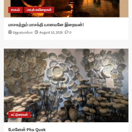
சமயம்
மரபுக் கவிதைகள்
மாசகற்றும் மாசக்தி யானவனே இறைவன்!
ஜெயராமசர்மா
August 10, 2026
0
கட்டுரைகள்
போனேன் Phu Quok