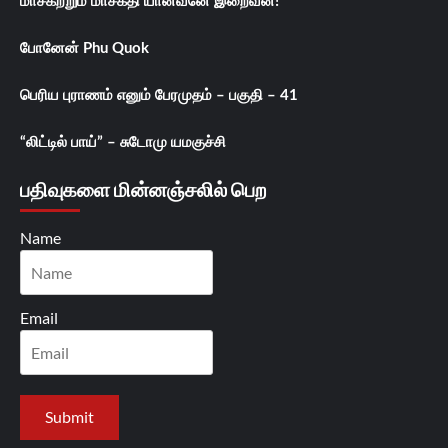
மாசகற்றும் மாசக்தி யானவனே இறைவன்!
போனேன் Phu Quok
பெரிய புராணம் எனும் பேரமுதம் – பகுதி – 41
“லிட்டில் பாய்” – சுடோமு யமகுச்சி
பதிவுகளை மின்னஞ்சலில் பெற
Name
Email