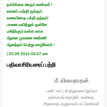
நம்பிக்கை ஊரும் கண்கள் !
வானம் பரந்தி ருக்கும்
வரையிலாத பக்தி தந்தம்!
பானை வயிற்றுக் குள்ளே
பசிநீக்கும் வள்ள ளாக
ஆனை முகனை எண்ணி
ஆனந்தம் பெற்று வாழ்வோம் !
( 05.09.2016 04.07 am
பதிவாசிரியரைப் பற்றி
மீ. விசுவநாதன்
பணி : காட்பரி நிறுவனம் (ஓய்வு)
தற்சமயத் தொழில் : கவிதை,
சிறுகதை, குறுநாவல், கட்டுரைகள்