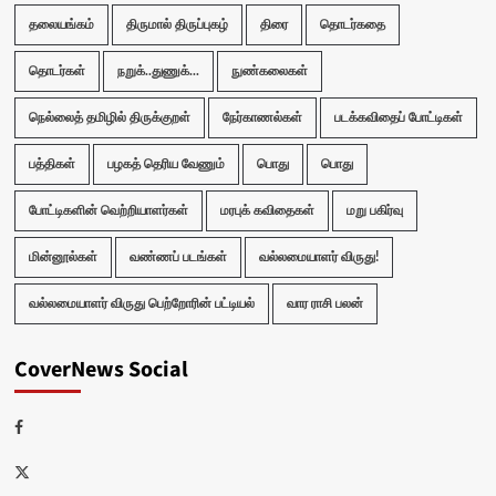
தலையங்கம்
திருமால் திருப்புகழ்
திரை
தொடர்கதை
தொடர்கள்
நறுக்..துணுக்...
நுண்கலைகள்
நெல்லைத் தமிழில் திருக்குறள்
நேர்காணல்கள்
படக்கவிதைப் போட்டிகள்
பத்திகள்
பழகத் தெரிய வேணும்
பொது
பொது
போட்டிகளின் வெற்றியாளர்கள்
மரபுக் கவிதைகள்
மறு பகிர்வு
மின்னூல்கள்
வண்ணப் படங்கள்
வல்லமையாளர் விருது!
வல்லமையாளர் விருது பெற்றோரின் பட்டியல்
வார ராசி பலன்
CoverNews Social
Facebook
Twitter