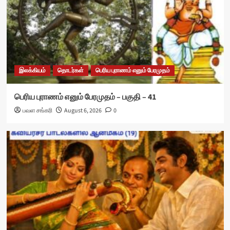
இலக்கியம்
தொடர்கள்
பெரிய புராணம் எனும் பேரமுதம்
பெரிய புராணம் எனும் பேரமுதம் – பகுதி – 41
பவள சங்கரி
August 6, 2026
0