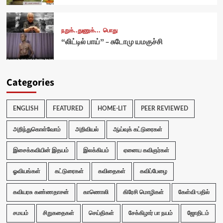
நறுக்..துணுக்...
பொது
“லிட்டில் பாய்” – சுடோமு யமகுச்சி
Categories
ENGLISH
FEATURED
HOME-LIT
PEER REVIEWED
அறிந்துகொள்வோம்
அறிவியல்
ஆய்வுக் கட்டுரைகள்
இசைக்கவியின் இதயம்
இலக்கியம்
ஏனைய கவிஞர்கள்
ஓவியங்கள்
கட்டுரைகள்
கவிதைகள்
கவிப்பேழை
கவியரசு கண்ணதாசன்
காணொலி
கிரேசி மொழிகள்
கேள்வி-பதில்
சமயம்
சிறுகதைகள்
செய்திகள்
சேக்கிழார் பா நயம்
ஜோதிடம்