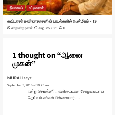
இலக்கியம்
கட்டுரைகள்
கவியரசர் கண்ணதாசனின் பாடல்களில் ஆன்மீகம் – 19
சக்தி சக்திதாசன்
August 5, 2026
0
1 thought on “
ஆனை
முகன்
”
says:
MURALI
September 5, 2016 at 10:25 am
நன்று சொன்னீர் …எளிமையான தோழமையான
தெய்வம் எங்கள் பிள்ளையார் …..