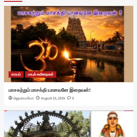
சமயம்
மரபுக் கவிதைகள்
மாசகற்றும் மாசக்தி யானவனே இறைவன்!
ஜெயராமசர்மா
August 10, 2026
0