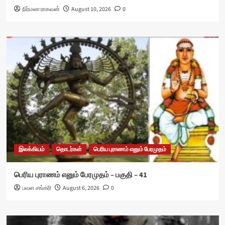
நிர்மலா ராகவன்
August 10, 2026
0
இலக்கியம்
தொடர்கள்
பெரிய புராணம் எனும் பேரமுதம்
பெரிய புராணம் எனும் பேரமுதம் – பகுதி – 41
பவள சங்கரி
August 6, 2026
0