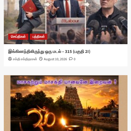
செய்திகள்
பத்திகள்
இங்கிலாந்திலிருந்து ஒரு மடல் – 315 (பகுதி 2I)
சக்தி சக்திதாசன்
August 10, 2026
0