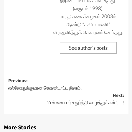
இரண்டாம் பரிசு கிடைத்தது.
(வருடம் 1998):
பாரதி கலைக்கழகம் 2003ம்
ஆண்டு “கவிமாமணி”
விருதளித்துக் கௌரவம் செய்தது.
See author's posts
Post
Previous:
எல்லோருக்குமான கொண்டாட்ட தினம்!
navigation
Next:
”பிள்ளையார் சதுர்த்தி வாழ்த்துக்கள்”….!
More Stories