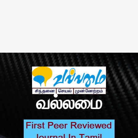
வல்லமை