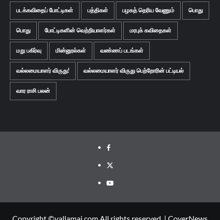
படக்கவிதைப் போட்டிகள்
பத்திகள்
பழகத் தெரிய வேணும்
பொது
பொது
போட்டிகளின் வெற்றியாளர்கள்
மரபுக் கவிதைகள்
மறு பகிர்வு
மின்னூல்கள்
வண்ணப் படங்கள்
வல்லமையாளர் விருது!
வல்லமையாளர் விருது பெற்றோரின் பட்டியல்
வார ராசி பலன்
Facebook
Twitter
Youtube
Copyright ©vallamai.com All rights reserved.
|
CoverNews