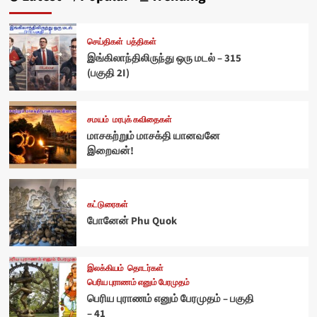
செய்திகள்
பத்திகள்
இங்கிலாந்திலிருந்து ஒரு மடல் – 315
(பகுதி 2I)
சமயம்
மரபுக் கவிதைகள்
மாசகற்றும் மாசக்தி யானவனே
இறைவன்!
கட்டுரைகள்
போனேன் Phu Quok
இலக்கியம்
தொடர்கள்
பெரிய புராணம் எனும் பேரமுதம்
பெரிய புராணம் எனும் பேரமுதம் – பகுதி
– 41