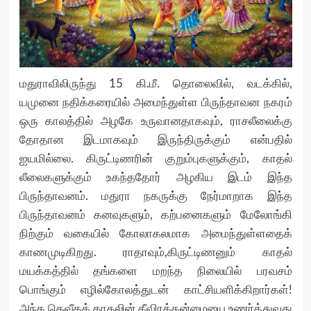
மதுராவிலிருந்து 15 கி.மீ. தொலைவில், வடக்கில்,
யமுனை நதிக்கரையில் அமைந்துள்ள பிருந்தாவன நகரம்
ஒரு காலத்தில் அழகே உருவானதாகவும், ராசலீலைக்கு
தோதான இடமாகவும் இருந்திருக்கும் என்பதில்
ஐயமில்லை. கிருட்டிணரின் குறும்புகளுக்கும், காதல்
லீலைகளுக்கும் உகந்ததோர் அழகிய இடம் இந்த
பிருந்தாவனம். மதுரா நகருக்கு நேர்மாறாக இந்த
பிருந்தாவனம் கனவுகளும், கற்பனைகளும் மேலோங்கி
நிற்கும் வகையில் கோலாகலமாக அமைந்துள்ளதைக்
காணமுடிகிறது. ராதாவும்,கிருட்டிணனும் காதல்
மயக்கத்தில் தங்களை மறந்த நிலையில் பரவசம்
பொங்கும் எழில்கோலத்துடன் காட்சியளிக்கிறார்கள்!
அந்த தெவீகக் காதலின் தீவிரத்தன்மையை உணர்த்துவது