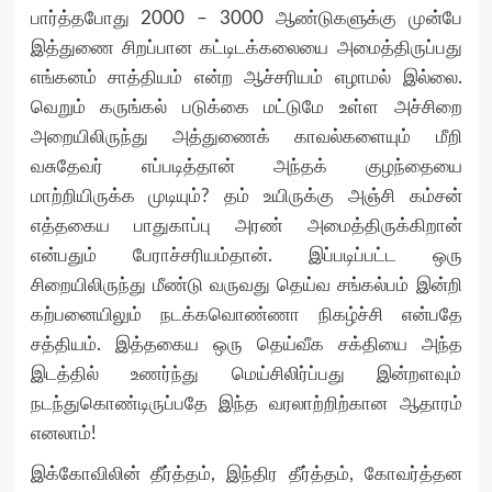
பார்த்தபோது 2000 – 3000 ஆண்டுகளுக்கு முன்பே
இத்துணை சிறப்பான கட்டிடக்கலையை அமைத்திருப்பது
எங்கனம் சாத்தியம் என்ற ஆச்சரியம் எழாமல் இல்லை.
வெறும் கருங்கல் படுக்கை மட்டுமே உள்ள அச்சிறை
அறையிலிருந்து அத்துணைக் காவல்களையும் மீறி
வசுதேவர் எப்படித்தான் அந்தக் குழந்தையை
மாற்றியிருக்க முடியும்? தம் உயிருக்கு அஞ்சி கம்சன்
எத்தகைய பாதுகாப்பு அரண் அமைத்திருக்கிறான்
என்பதும் பேராச்சரியம்தான். இப்படிப்பட்ட ஒரு
சிறையிலிருந்து மீண்டு வருவது தெய்வ சங்கல்பம் இன்றி
கற்பனையிலும் நடக்கவொண்ணா நிகழ்ச்சி என்பதே
சத்தியம். இத்தகைய ஒரு தெய்வீக சக்தியை அந்த
இடத்தில் உணர்ந்து மெய்சிலிர்ப்பது இன்றளவும்
நடந்துகொண்டிருப்பதே இந்த வரலாற்றிற்கான ஆதாரம்
எனலாம்!
இக்கோவிலின் தீர்த்தம், இந்திர தீர்த்தம், கோவர்த்தன