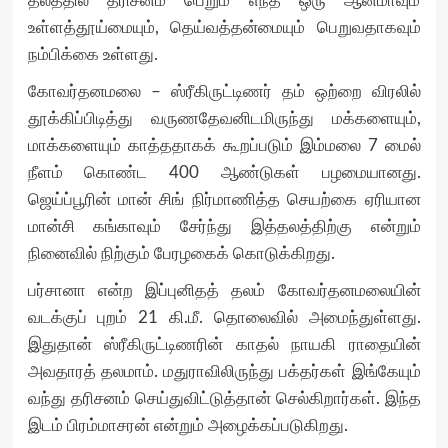
தலத்தில் தரிசனம் பெறும் எந்த ஒரு ஆன்மாவும்
உள்ளத்தூய்மையும், தெய்வத்தன்மையும் பெறுவதாகவும்
நம்பிக்கை உள்ளது.
கோவர்தனமலை – ஸ்ரீகிருட்டிணர் தம் ஒற்றை விரலில்
தூக்கிப்பிடித்து வருணதேவனிடமிருந்து மக்களையும்,
மாக்களையும் காத்ததாகக் கூறப்படும் இம்மலை 7 மைல்
நீளம் கொண்ட 400 ஆண்டுகள் பழமையானது.
ஜெய்ப்பூரின் மான் சிங் நிர்மாணித்த செயற்கை ஏரியான
மான்சி கங்காவும் சேர்ந்து இத்தலத்திற்கு என்றும்
நினைவில் நிற்கும் பேரழகைக் கொடுக்கிறது.
பர்சானா என்ற இப்புனிதத் தலம் கோவர்தனமலையின்
வடக்குப் புறம் 21 கி.மீ. தொலைவில் அமைந்துள்ளது.
இதுதான் ஸ்ரீகிருட்டிணரின் காதல் நாயகி ராதையின்
அவதாரத் தலமாம். மதுராவிலிருந்து பக்தர்கள் இங்கேயும்
வந்து தரிசனம் செய்துவிட்டுத்தான் செல்கிறார்கள். இந்த
இடம் பிரம்மாசரன் என்றும் அழைக்கப்படுகிறது.