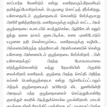
காப்பாற்ற வேண்டும் என்று வசுதேவரும்,தேவகியும்
தவித்துப்போகிறார்கள். பெருமழை கொட்டித் தீர்க்கிறது.
யசோதையிடம் குழந்தையைக் கொண்டு சேர்க்குமாறு
அசரிரீ ஒலித்ததோடு, வசுதேவருக்கு வழியும் காட்ட, அவர்
குழந்தையை கூடையில் சுமந்துசெல்ல, ஆதிசேடன் எனும்
ஐந்து தலை நாகம் குடைபிடிக்க, கரை புரண்டோடும்
யமுனை நதி வெள்ளமும்கூட வசுதேவருக்கு வழிவிட,
அக்கரையிலிருந்த நந்தகோபன் அரண்மனையில் சென்று
யசோதை அன்னையிடம் குழந்தையை சேர்க்கிறார் . பின்
யசோதைக்குப் பிறந்த யோகமாயாவை
எடுத்துக்கொண்டு வந்து தேவகியின் அருகில்
வைக்கிறார் வசுதேவர். குழந்தை பிறந்த செய்தி அறிந்த
கம்சன் பெண்குழந்தையா என்று ஆச்சரியப்பட்டாலும்
அந்தக் குழந்தையையும் உயிரோடு விட துணிவின்றி
அதையும் மற்ற குழந்தைகளைச் செய்ததுபோன்றே
குளத்துச் சுவரில் அடித்துக்கொல்ல முயல்கிறான். மாயக்
குழந்தை விண் நோக்கிப் பறக்கிறது. எட்டாவதாகப் பிறந்த