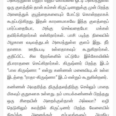
அமைந்துள்ள மதுரா எனும் கோவிலை ஒட்டி அமைந்துள்ள
ஒரு குளத்தில் தான் கம்சன் கிருட்டிணனுக்கு முன் பிறந்த
அனைத்துக் குழந்தைகளையும் போட்டு கொன்றதாகக்
கூறப்படுகிறது. இதன் காரணமாகவே இந்த குளத்தைப்
பார்ப்பதையோ, அங்கு செல்வதையோ மக்கள்
தவிர்க்கிறார்கள் என்கிறார்கள். பாசி படிந்த நிலையில்
அழகான வடிவத்துடன் அமைந்துள்ள குளம் இது. நீர்
தானாக ஊறியபடி உள்ளதாகவும் கூறுகிறார்கள்.
குறிப்பிட்ட சில நேரங்களில் மட்டுமே இக்கோவிலில்
தீபாராதனை செய்கிறார்கள். கிருஷ்ணர் பிறந்த இடம்
“பால கிருஷ்ணா ” என்று கண்ணன் மனைவியுடன் உள்ள
இடத்தை “ராதா-கிருஷ்ணா” இடம் என்றும் கூறுகின்றனர்.
கண்ணன் அவதரித்த திருத்தலத்திற்கு செல்லும் பாதை
மிகவும் குறுகலாக உள்ளது. நம் மாயக்கண்ணன் பிறந்தது
ஒரு சிறையின் அறைக்குள்தான் அல்லவா? வழி
நெடுகிலும் சுவற்றில் கிருட்டிணர் பிறந்த வேளையில்
நிகழ்ந்த அனைத்துச் சம்பவங்களும் அழகிய