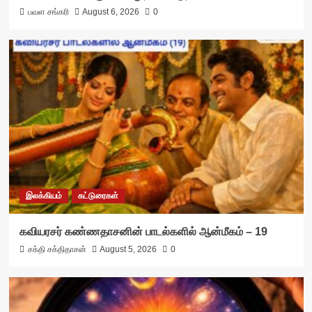
பவள சங்கரி
August 6, 2026
0
இலக்கியம்
கட்டுரைகள்
கவியரசர் கண்ணதாசனின் பாடல்களில் ஆன்மீகம் – 19
சக்தி சக்திதாசன்
August 5, 2026
0