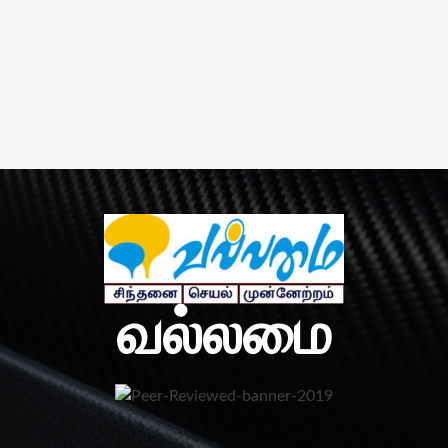
வல்லமை