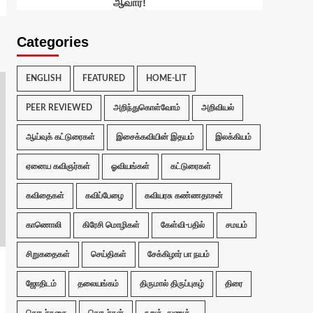
ஆவார்!
Categories
ENGLISH
FEATURED
HOME-LIT
PEER REVIEWED
அறிந்துகொள்வோம்
அறிவியல்
ஆய்வுக் கட்டுரைகள்
இசைக்கவியின் இதயம்
இலக்கியம்
ஏனைய கவிஞர்கள்
ஓவியங்கள்
கட்டுரைகள்
கவிதைகள்
கவிப்பேழை
கவியரசு கண்ணதாசன்
காணொலி
கிரேசி மொழிகள்
கேள்வி-பதில்
சமயம்
சிறுகதைகள்
செய்திகள்
சேக்கிழார் பா நயம்
ஜோதிடம்
தலையங்கம்
திருமால் திருப்புகழ்
திரை
தொடர்கதை
தொடர்கள்
நறுக்..துணுக்...