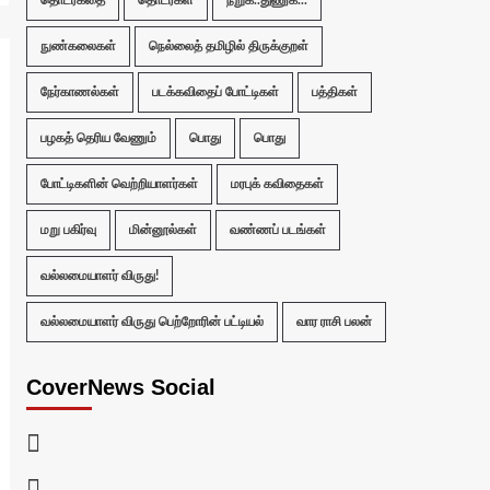
நுண்கலைகள்
நெல்லைத் தமிழில் திருக்குறள்
நேர்காணல்கள்
படக்கவிதைப் போட்டிகள்
பத்திகள்
பழகத் தெரிய வேணும்
பொது
பொது
போட்டிகளின் வெற்றியாளர்கள்
மரபுக் கவிதைகள்
மறு பகிர்வு
மின்னூல்கள்
வண்ணப் படங்கள்
வல்லமையாளர் விருது!
வல்லமையாளர் விருது பெற்றோரின் பட்டியல்
வார ராசி பலன்
CoverNews Social
Facebook
Twitter