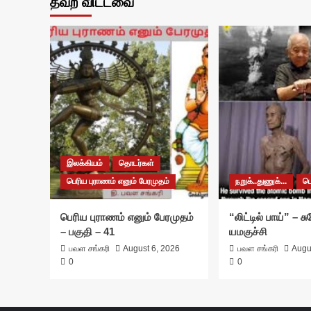
தவற விட்டவை
இலக்கியம்
தொடர்கள்
பெரிய புராணம் எனும் பேரமுதம்
நறுக்..துணுக்...
ப
பெரிய புராணம் எனும் பேரமுதம்
“லிட்டில் பாய்” – 
– பகுதி – 41
யமகுச்சி
பவள சங்கரி
August 6, 2026
பவள சங்கரி
Augu
0
0