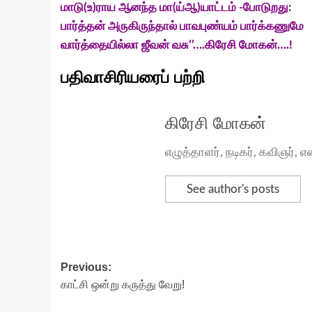
மாடு(உ)ராய ஆனந்த மா(ய்ஆ)யாட்டம் -போடுறது:
பார்த்தன் அருகிருந்தால் பாவபுண்யம் பார்க்கணுமே
வார்த்தையில்லா ஜீவன் வசு’’….கிரேசி மோகன்….!
பதிவாசிரியரைப் பற்றி
கிரேசி மோகன்
எழுத்தாளர், நடிகர், கவிஞர்
See author's posts
Post
Previous:
காட்சி ஒன்று கருத்து வேறு!
navigation