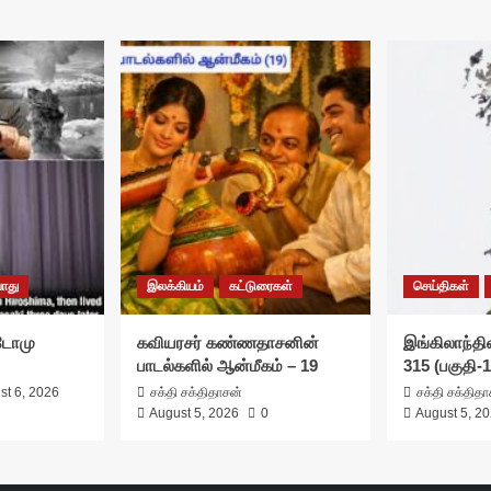
ொது
இலக்கியம்
கட்டுரைகள்
செய்திகள்
சுடோமு
கவியரசர் கண்ணதாசனின்
இங்கிலாந்தில
பாடல்களில் ஆன்மீகம் – 19
315 (பகுதி-1
st 6, 2026
சக்தி சக்திதாசன்
சக்தி சக்தித
August 5, 2026
0
August 5, 2