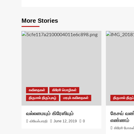
More Stories
கவிதைகள்
கிரேசி மொழிகள்
திருமால் திருப்புகழ்
மரபுக் கவிதைகள்
திருமால் திருப்
வல்லமையும் கிரேஸியும்
கேசவ் வண்
எண்ணம்
விவேக்பாரதி
June 12, 2019
0
கிரேசி மோகன