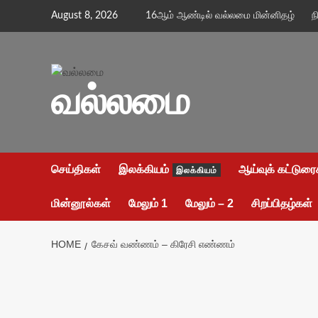
Skip
August 8, 2026
16ஆம் ஆண்டில் வல்லமை மின்னிதழ்
ந
to
content
வல்லமை
செய்திகள்
இலக்கியம்
ஆய்வுக் கட்டுரை
இலக்கியம்
மின்னூல்கள்
மேலும் 1
மேலும் – 2
சிறப்பிதழ்கள்
HOME
கேசவ் வண்ணம் – கிரேசி எண்ணம்