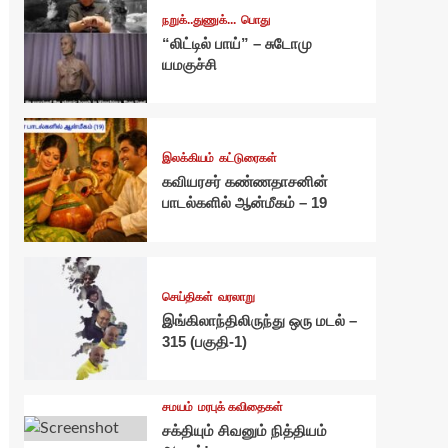
நறுக்..துணுக்...
பொது
“லிட்டில் பாய்” – சுடோமு
யமகுச்சி
இலக்கியம்
கட்டுரைகள்
கவியரசர் கண்ணதாசனின்
பாடல்களில் ஆன்மீகம் – 19
செய்திகள்
வரலாறு
இங்கிலாந்திலிருந்து ஒரு மடல் –
315 (பகுதி-1)
சமயம்
மரபுக் கவிதைகள்
சக்தியும் சிவனும் நித்தியம்