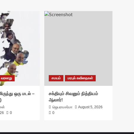
வரலாறு
சமயம்
மரபுக் கவிதைகள்
ிருந்து ஒரு மடல் –
சக்தியும் சிவனும் நித்தியம்
)
ஆவார்!
ாசன்
ஜெயராமசர்மா
August 5, 2026
026
0
0