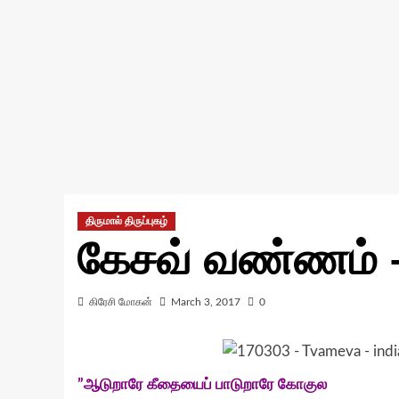
திருமால் திருப்புகழ்
கேசவ் வண்ணம் 
கிரேசி மோகன்
March 3, 2017
0
”ஆடுறாரே கீதையைப் பாடுறாரே கோகுல