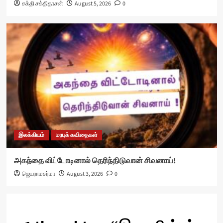
சக்தி சக்திதாசன்
August 5, 2026
0
இலக்கியம்
மரபுக் கவிதைகள்
அகந்தை விட்டோடினால் தெரிந்திடுவான் சிவனாய்!
ஜெயராமசர்மா
August 3, 2026
0