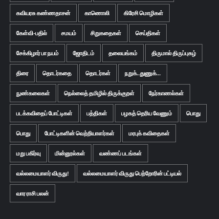
கவியரசு கண்ணதாசன்
காணொலி
கிரேசி மொழிகள்
கேள்வி-பதில்
சமயம்
சிறுகதைகள்
செய்திகள்
சேக்கிழார் பா நயம்
ஜோதிடம்
தலையங்கம்
திருமால் திருப்புகழ்
திரை
தொடர்கதை
தொடர்கள்
நறுக்..துணுக்...
நுண்கலைகள்
நெல்லைத் தமிழில் திருக்குறள்
நேர்காணல்கள்
படக்கவிதைப் போட்டிகள்
பத்திகள்
பழகத் தெரிய வேணும்
பொது
பொது
போட்டிகளின் வெற்றியாளர்கள்
மரபுக் கவிதைகள்
மறு பகிர்வு
மின்னூல்கள்
வண்ணப் படங்கள்
வல்லமையாளர் விருது!
வல்லமையாளர் விருது பெற்றோரின் பட்டியல்
வார ராசி பலன்