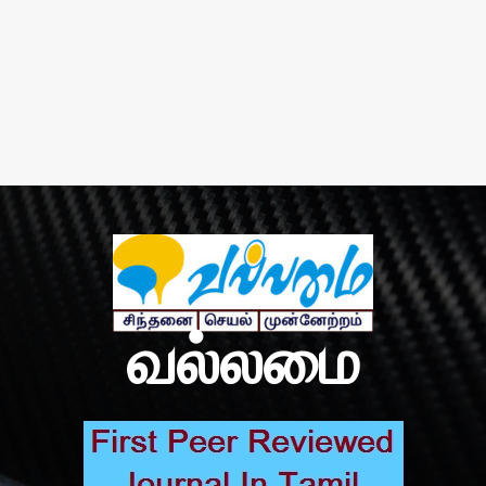
வல்லமை