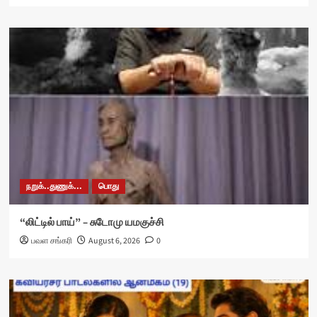
நறுக்..துணுக்...
பொது
“லிட்டில் பாய்” – சுடோமு யமகுச்சி
பவள சங்கரி
August 6, 2026
0