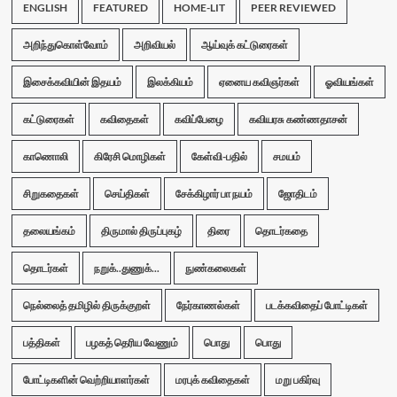
ENGLISH
FEATURED
HOME-LIT
PEER REVIEWED
அறிந்துகொள்வோம்
அறிவியல்
ஆய்வுக் கட்டுரைகள்
இசைக்கவியின் இதயம்
இலக்கியம்
ஏனைய கவிஞர்கள்
ஓவியங்கள்
கட்டுரைகள்
கவிதைகள்
கவிப்பேழை
கவியரசு கண்ணதாசன்
காணொலி
கிரேசி மொழிகள்
கேள்வி-பதில்
சமயம்
சிறுகதைகள்
செய்திகள்
சேக்கிழார் பா நயம்
ஜோதிடம்
தலையங்கம்
திருமால் திருப்புகழ்
திரை
தொடர்கதை
தொடர்கள்
நறுக்..துணுக்...
நுண்கலைகள்
நெல்லைத் தமிழில் திருக்குறள்
நேர்காணல்கள்
படக்கவிதைப் போட்டிகள்
பத்திகள்
பழகத் தெரிய வேணும்
பொது
பொது
போட்டிகளின் வெற்றியாளர்கள்
மரபுக் கவிதைகள்
மறு பகிர்வு