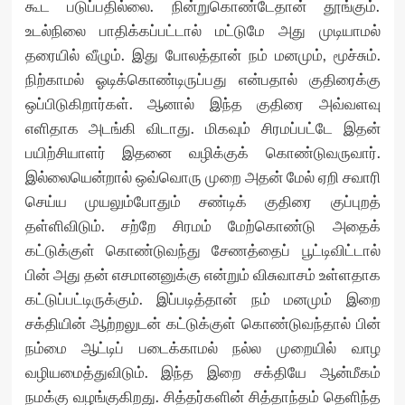
கூட படுப்பதில்லை. நின்றுகொண்டேதான் தூங்கும்.
உடல்நிலை பாதிக்கப்பட்டால் மட்டுமே அது முடியாமல்
தரையில் வீழும். இது போலத்தான் நம் மனமும், மூச்சும்.
நிற்காமல் ஓடிக்கொண்டிருப்பது என்பதால் குதிரைக்கு
ஒப்பிடுகிறார்கள். ஆனால் இந்த குதிரை அவ்வளவு
எளிதாக அடங்கி விடாது. மிகவும் சிரமப்பட்டே இதன்
பயிற்சியாளர் இதனை வழிக்குக் கொண்டுவருவார்.
இல்லையென்றால் ஒவ்வொரு முறை அதன் மேல் ஏறி சவாரி
செய்ய முயலும்போதும் சண்டிக் குதிரை குப்புறத்
தள்ளிவிடும். சற்றே சிரமம் மேற்கொண்டு அதைக்
கட்டுக்குள் கொண்டுவந்து சேணத்தைப் பூட்டிவிட்டால்
பின் அது தன் எசமானனுக்கு என்றும் விசுவாசம் உள்ளதாக
கட்டுப்பட்டிருக்கும். இப்படித்தான் நம் மனமும் இறை
சக்தியின் ஆற்றலுடன் கட்டுக்குள் கொண்டுவந்தால் பின்
நம்மை ஆட்டிப் படைக்காமல் நல்ல முறையில் வாழ
வழியமைத்துவிடும். இந்த இறை சக்தியே ஆன்மீகம்
நமக்கு வழங்குகிறது. சித்தர்களின் சித்தாந்தம் தெளிந்த