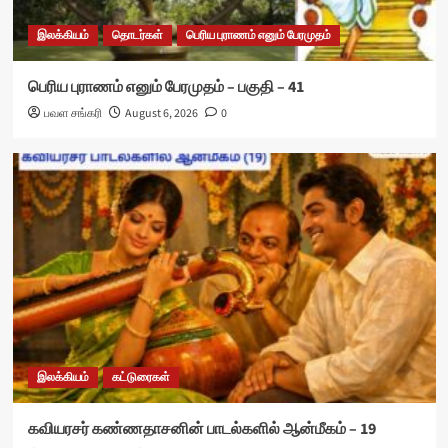
இலக்கியம்
தொடர்கள்
பெரிய புராணம் எனும் பேரமுதம்
பெரிய புராணம் எனும் பேரமுதம் – பகுதி – 41
பவள சங்கரி
August 6, 2026
0
இலக்கியம்
கட்டுரைகள்
கவியரசர் கண்ணதாசனின் பாடல்களில் ஆன்மீகம் – 19