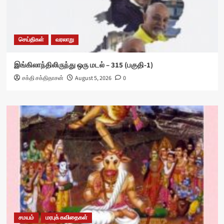
செய்திகள்
வரலாறு
இங்கிலாந்திலிருந்து ஒரு மடல் – 315 (பகுதி-1)
சக்தி சக்திதாசன்
August 5, 2026
0
சமயம்
மரபுக் கவிதைகள்