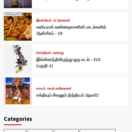
இலக்கியம்
கட்டுரைகள்
கவியரசர் கண்ணதாசனின் பாடல்களில்
ஆன்மீகம் – 19
செய்திகள்
வரலாறு
இங்கிலாந்திலிருந்து ஒரு மடல் – 315
(பகுதி-1)
சமயம்
மரபுக் கவிதைகள்
சக்தியும் சிவனும் நித்தியம் ஆவார்!
Categories