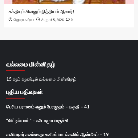
சக்தியும் சிவனும் நித்தியம் ஆவார்!
ஜெயராமசர்மா
August 5, 2026
0
வல்லமை மின்னிதழ்
15 ஆம் ஆண்டில் வல்லமை மின்னிதழ்
புதிய பதிவுகள்
பெரிய புராணம் எனும் பேரமுதம் – பகுதி – 41
“லிட்டில் பாய்” – சுடோமு யமகுச்சி
கவியரசர் கண்ணதாசனின் பாடல்களில் ஆன்மீகம் – 19