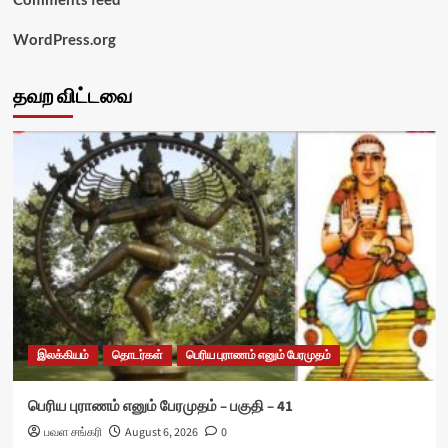
WordPress.org
தவற விட்டவை
இலக்கியம்
தொடர்கள்
பெரிய புராணம் எனும் பேரமுதம்
பெரிய புராணம் எனும் பேரமுதம் – பகுதி – 41
பவள சங்கரி
August 6, 2026
0