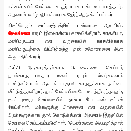
மக்கள் உயிர் மேல் என சாதுர்யமாக மக்களை காத்தவர்.
அதனால் மகிழ்மதி மன்னராக தேர்ந்தெடுக்கப்பட்டார்.
மிகப்பெரும் சாம்ராஜ்யத்தின் மன்னராக ஆனபின்,
தேவசேனா
எனும் இளவரசியை காதலிக்கிறார். காதலியா,
மணிமகுடமா என வருகையில் காதலிக்காக
மணிமகுடத்தை விட்டுத்தந்து தன் சகோதரனை ஆள
அனுமதிக்கிறார்.
ஆட்சி அதிகாரத்திற்காக கொலைகளை செய்யத்
தயங்காத, பலதார மணம் புரியும் மன்னர்களைக்
கண்டுள்ளோம். ஆனால் பாகுபலி காதலுக்காக நாட்டை
விட்டுத்தருகிறார். தாய் மேல் உயிரையே வைத்திருந்தாலும்,
தாய் தவறு செய்கையில் ஜால்ரா போடாமல் தட்டிக்
கேட்கிறார். மக்களுக்கு பிரச்சனை என வருகையில்
அவர்களுக்காக குரல் கொடுக்கிறார். அதனால் இறுதியில்
கொலை செய்யவும்படுகிறார். “பெண்களை அவமதித்தால்
வெட்டப்படவேண்டியது கை அல்ல, தலை” எனவும்