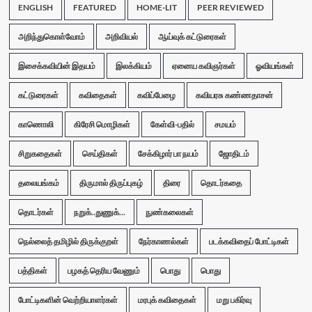
ENGLISH
FEATURED
HOME-LIT
PEER REVIEWED
அறிந்துகொள்வோம்
அறிவியல்
ஆய்வுக் கட்டுரைகள்
இசைக்கவியின் இதயம்
இலக்கியம்
ஏனைய கவிஞர்கள்
ஓவியங்கள்
கட்டுரைகள்
கவிதைகள்
கவிப்பேழை
கவியரசு கண்ணதாசன்
காணொலி
கிரேசி மொழிகள்
கேள்வி-பதில்
சமயம்
சிறுகதைகள்
செய்திகள்
சேக்கிழார் பா நயம்
ஜோதிடம்
தலையங்கம்
திருமால் திருப்புகழ்
திரை
தொடர்கதை
தொடர்கள்
நறுக்..துணுக்...
நுண்கலைகள்
நெல்லைத் தமிழில் திருக்குறள்
நேர்காணல்கள்
படக்கவிதைப் போட்டிகள்
பத்திகள்
பழகத் தெரிய வேணும்
பொது
பொது
போட்டிகளின் வெற்றியாளர்கள்
மரபுக் கவிதைகள்
மறு பகிர்வு