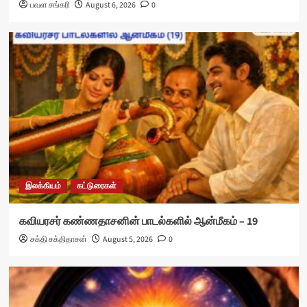
பவள சங்கரி
August 6, 2026
0
இலக்கியம்
கட்டுரைகள்
கவியரசர் கண்ணதாசனின் பாடல்களில் ஆன்மீகம் – 19
சக்தி சக்திதாசன்
August 5, 2026
0