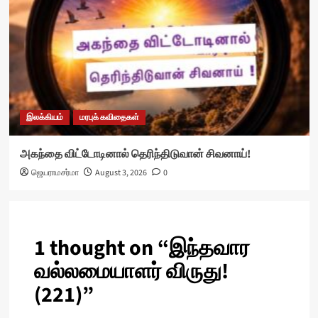
இலக்கியம்
மரபுக் கவிதைகள்
அகந்தை விட்டோடினால் தெரிந்திடுவான் சிவனாய்!
ஜெயராமசர்மா
August 3, 2026
0
1 thought on “
இந்தவார
வல்லமையாளர் விருது!
(221)
”