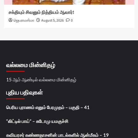
சக்தியும் சிவனும் நித்தியம் ஆவார்!
ஜெயராமசர்மா
August 5, 2026
0
வல்லமை மின்னிதழ்
15 ஆம் ஆண்டில் வல்லமை மின்னிதழ்
புதிய பதிவுகள்
பெரிய புராணம் எனும் பேரமுதம் – பகுதி – 41
“லிட்டில் பாய்” – சுடோமு யமகுச்சி
கவியரசர் கண்ணதாசனின் பாடல்களில் ஆன்மீகம் – 19