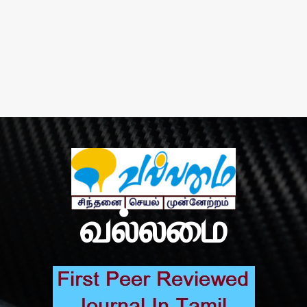
வல்லமை