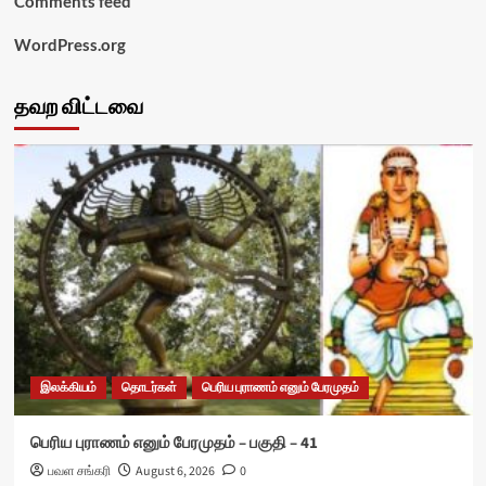
Comments feed
WordPress.org
தவற விட்டவை
இலக்கியம்
தொடர்கள்
பெரிய புராணம் எனும் பேரமுதம்
பெரிய புராணம் எனும் பேரமுதம் – பகுதி – 41
பவள சங்கரி
August 6, 2026
0