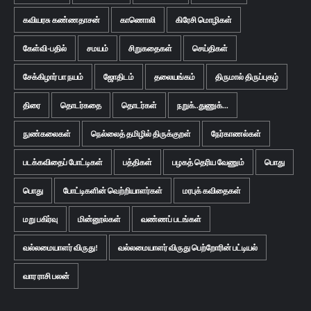
கவியரசு கண்ணதாசன்
காணொலி
கிரேசி மொழிகள்
கேள்வி-பதில்
சமயம்
சிறுகதைகள்
செய்திகள்
சேக்கிழார் பா நயம்
ஜோதிடம்
தலையங்கம்
திருமால் திருப்புகழ்
திரை
தொடர்கதை
தொடர்கள்
நறுக்..துணுக்...
நுண்கலைகள்
நெல்லைத் தமிழில் திருக்குறள்
நேர்காணல்கள்
படக்கவிதைப் போட்டிகள்
பத்திகள்
பழகத் தெரிய வேணும்
பொது
பொது
போட்டிகளின் வெற்றியாளர்கள்
மரபுக் கவிதைகள்
மறு பகிர்வு
மின்னூல்கள்
வண்ணப் படங்கள்
வல்லமையாளர் விருது!
வல்லமையாளர் விருது பெற்றோரின் பட்டியல்
வார ராசி பலன்