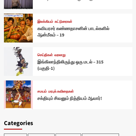
இலக்கியம்
கட்டுரைகள்
கவியரசர் கண்ணதாசனின் பாடல்களில்
ஆன்மீகம் – 19
செய்திகள்
வரலாறு
இங்கிலாந்திலிருந்து ஒரு மடல் – 315
(பகுதி-1)
சமயம்
மரபுக் கவிதைகள்
சக்தியும் சிவனும் நித்தியம் ஆவார்!
Categories