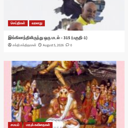
செய்திகள்
வரலாறு
இங்கிலாந்திலிருந்து ஒரு மடல் – 315 (பகுதி-1)
சக்தி சக்திதாசன்
August 5, 2026
0
சமயம்
மரபுக் கவிதைகள்