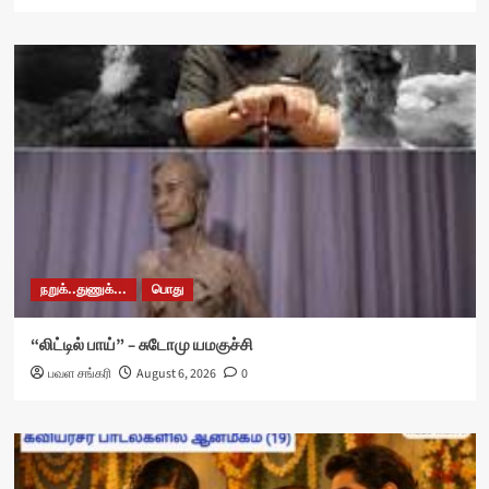
நறுக்..துணுக்...
பொது
“லிட்டில் பாய்” – சுடோமு யமகுச்சி
பவள சங்கரி
August 6, 2026
0