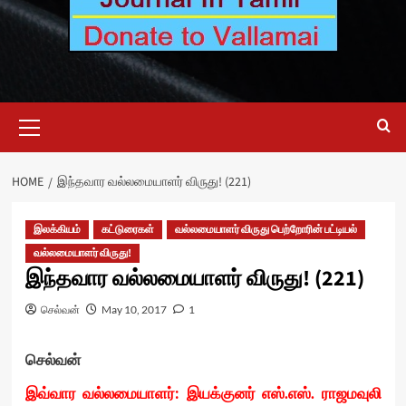
Primary
Menu
HOME
இந்தவார வல்லமையாளர் விருது! (221)
இலக்கியம்
கட்டுரைகள்
வல்லமையாளர் விருது பெற்றோரின் பட்டியல்
வல்லமையாளர் விருது!
இந்தவார வல்லமையாளர் விருது! (221)
செல்வன்
May 10, 2017
1
செல்வன்
இவ்வார வல்லமையாளர்: இயக்குனர் எஸ்.எஸ். ராஜமவுலி