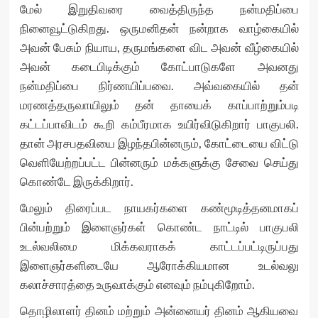
மேல் இறுதிவரை வைத்திருந்த நன்மதிப்பை
நினைவூட்டுகிறது. ஒருமனிதன் நன்றாக வாழ்கையில்
அவன் பேசும் நியாய, தருமங்களை விட அவன் வீழ்கையில்
அவன் கடைபிடிக்கும் கோட்பாடுகளே அவனது
நன்மதிப்பை நிர்ணயிப்பவை. அவ்வகையில் தன்
மரணத்தருவாயிலும் தன் தாயைக் காப்பாற்றும்படி
கட்டப்பாவிடம் கூறி கம்பீரமாக உயிர்விடுகிறார் பாகுபலி.
தான் அரசபதவியை இழந்தபின்னரும், கோட்டையை விட்டு
வெளியேற்றப்பட்ட பின்னரும் மக்களுக்கு சேவை செய்து
கொண்டே இருக்கிறார்.
மேலும் திரைப்பட நாயகர்களை கண்மூடித்தனமாகப்
பின்பற்றும் இளைஞர்கள் கொண்ட நாட்டில் பாகுபலி
உடல்வலிமை மிக்கவராகக் காட்டப்பட்டிருப்பது
இளைஞர்களிடையே ஆரோக்கியமான உடல்வலு
கலாச்சாரத்தை உருவாக்கும் எனவும் நம்புகிறோம்.
தொழிலாளர் தினம் மற்றும் அன்னையர் தினம் ஆகியவை