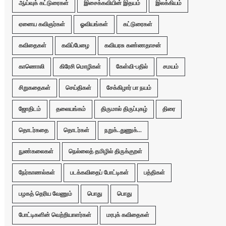
ஆய்வுக் கட்டுரைகள்
இசைக்கவியின் இதயம்
இலக்கியம்
ஏனைய கவிஞர்கள்
ஓவியங்கள்
கட்டுரைகள்
கவிதைகள்
கவிப்பேழை
கவியரசு கண்ணதாசன்
காணொலி
கிரேசி மொழிகள்
கேள்வி-பதில்
சமயம்
சிறுகதைகள்
செய்திகள்
சேக்கிழார் பா நயம்
ஜோதிடம்
தலையங்கம்
திருமால் திருப்புகழ்
திரை
தொடர்கதை
தொடர்கள்
நறுக்..துணுக்...
நுண்கலைகள்
நெல்லைத் தமிழில் திருக்குறள்
நேர்காணல்கள்
படக்கவிதைப் போட்டிகள்
பத்திகள்
பழகத் தெரிய வேணும்
பொது
பொது
போட்டிகளின் வெற்றியாளர்கள்
மரபுக் கவிதைகள்