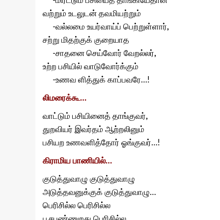
-மிரட்டும் பசியைத் தாங்கியேதான்
வற்றும் உடலுடன் தவமியற்றும்
-வல்லமை உயர்வாய்ப் பெற்றுள்ளார்
,
சற்று மிதற்குக் குறையாத
-சாதனை செய்வோர் வேறல்லர்
,
உற்ற பசியில் வாடுவோர்க்கும்
-உணவ ளித்துக் காப்பவரே…!
லிமரைக்கூ…
வாட்டும் பசியினைத் தாங்குவர்
,
துறவியர் இவர்தம் ஆற்றலினும்
பசியற உணவளித்தோர் ஓங்குவர்…!
கிராமிய பாணியில்…
குடுத்துவாழு குடுத்துவாழு
அடுத்தவனுக்குக் குடுத்துவாழு…
பெரிசில்ல பெரிசில்ல
பூசபண்ணுறது பெரிசில்ல