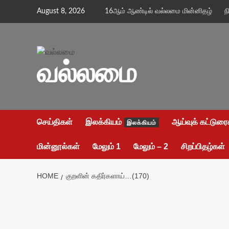
Skip
August 8, 2026
16ஆம் ஆண்டில் வல்லமை மின்னிதழ்
ந
to
content
வல்லமை
செய்திகள்
இலக்கியம்
ஆய்வுக் கட்டுரை
இலக்கியம்
மின்னூல்கள்
மேலும் 1
மேலும் – 2
சிறப்பிதழ்கள்
HOME
குறளின் கதிர்களாய்…(170)