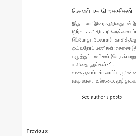
செண்பக ஜெகதீசன்
இதுவரை: இரைதேடுவதுடன் இற
(நிர்வாக அதிகாரி-நெல்லையப்ப
இப்போது: மேலாளர், காசித்திரும
ஓய்வுநேரப் பணிகள்: ரசனை(இ
எழுத்துப் பணிகள் (பெரும்பா
கவிதை நூல்கள்-6..
வலைதளங்கள்: வார்ப்பு, திண
நந்தலாலா, வல்லமை, முத்துக்
See author's posts
Post
Previous: