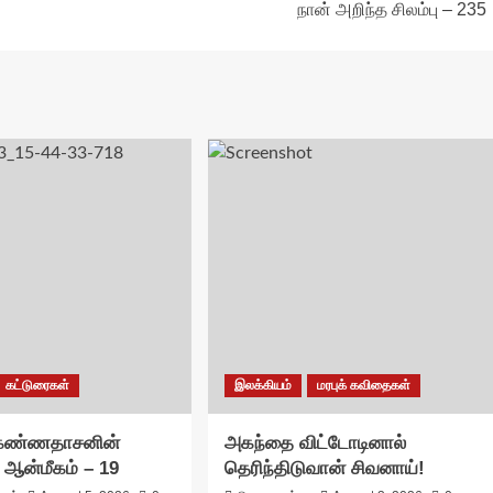
நான் அறிந்த சிலம்பு – 235
கட்டுரைகள்
இலக்கியம்
மரபுக் கவிதைகள்
 கண்ணதாசனின்
அகந்தை விட்டோடினால்
 ஆன்மீகம் – 19
தெரிந்திடுவான் சிவனாய்!