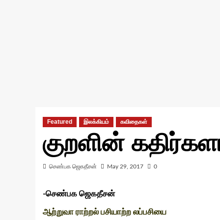
Featured
இலக்கியம்
கவிதைகள்
குறளின் கதிர்க
செண்பக ஜெகதீசன்
May 29, 2017
0
-செண்பக ஜெகதீசன்
ஆற்றுவா ராற்றல் பசியாற்ற லப்பசியை