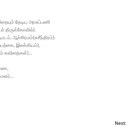
ையும் தேடிய அரசுப்பணி
ர் திருக்கோவில்).
டம், ஆச்சிரமம்(சுசீந்திரம்).
யற்கை, இலக்கியம்),
லும் கவிதைகள்)…
்ணை,
கமலம்…
Next: