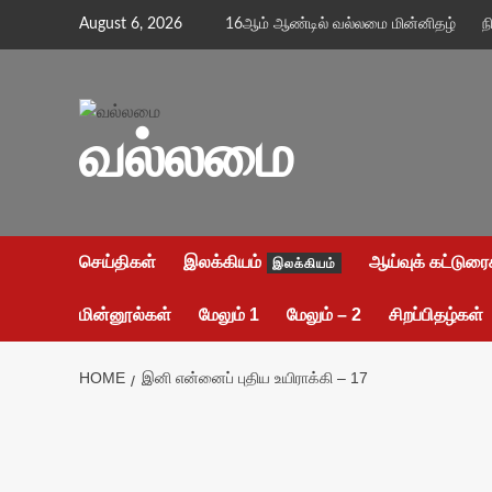
Skip
August 6, 2026
16ஆம் ஆண்டில் வல்லமை மின்னிதழ்
ந
to
content
வல்லமை
செய்திகள்
இலக்கியம்
ஆய்வுக் கட்டுரை
இலக்கியம்
மின்னூல்கள்
மேலும் 1
மேலும் – 2
சிறப்பிதழ்கள்
HOME
இனி என்னைப் புதிய உயிராக்கி – 17