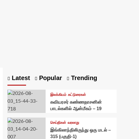
Latest
Popular
Trending
இலக்கியம்
கட்டுரைகள்
கவியரசர் கண்ணதாசனின்
பாடல்களில் ஆன்மீகம் – 19
செய்திகள்
வரலாறு
இங்கிலாந்திலிருந்து ஒரு மடல் –
315 (பகுதி-1)