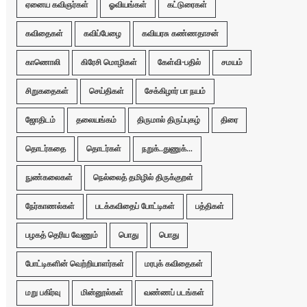
ஏனைய கவிஞர்கள்
ஓவியங்கள்
கட்டுரைகள்
கவிதைகள்
கவிப்பேழை
கவியரசு கண்ணதாசன்
காணொலி
கிரேசி மொழிகள்
கேள்வி-பதில்
சமயம்
சிறுகதைகள்
செய்திகள்
சேக்கிழார் பா நயம்
ஜோதிடம்
தலையங்கம்
திருமால் திருப்புகழ்
திரை
தொடர்கதை
தொடர்கள்
நறுக்..துணுக்...
நுண்கலைகள்
நெல்லைத் தமிழில் திருக்குறள்
நேர்காணல்கள்
படக்கவிதைப் போட்டிகள்
பத்திகள்
பழகத் தெரிய வேணும்
பொது
பொது
போட்டிகளின் வெற்றியாளர்கள்
மரபுக் கவிதைகள்
மறு பகிர்வு
மின்னூல்கள்
வண்ணப் படங்கள்