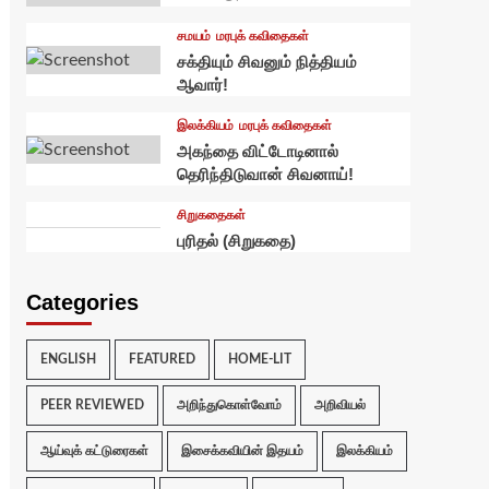
சமயம்
மரபுக் கவிதைகள்
சக்தியும் சிவனும் நித்தியம்
ஆவார்!
இலக்கியம்
மரபுக் கவிதைகள்
அகந்தை விட்டோடினால்
தெரிந்திடுவான் சிவனாய்!
சிறுகதைகள்
புரிதல் (சிறுகதை)
Categories
ENGLISH
FEATURED
HOME-LIT
PEER REVIEWED
அறிந்துகொள்வோம்
அறிவியல்
ஆய்வுக் கட்டுரைகள்
இசைக்கவியின் இதயம்
இலக்கியம்