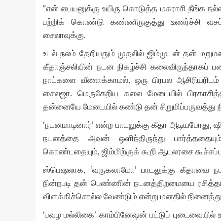
“என் பையனுக்கு உயிரு கொடுத்த மகராசி நீங்க ந
பற்றிக் கொண்டு கண்ணீருகுத்து உணர்ச்சி வசப்
சைலாவுக்கு.
உடல் நலம் தேறியதும் முதலில் ஜிம்முடன் தன் மறு
கீதாஞ்சலியின் நடன நிகழ்ச்சி கலைவிருந்தாகப் படைக
நாட்களை வீணாக்காமல், ஒரு பிரபல ஆசிரியரிடம் 
சைலஜா. மெருகேறிய கலை மேடையில் பிரகாசித்தது
தன்னையே மேடையில் கண்டு தன் சிறுமிப்பருவத்து ந
‘நடனமாடினார்’ என்ற பாடலுக்கு கீதா ஆடியபோது, 
நடனத்தை அவன் ஒளிந்திருந்து பார்த்ததையும்
கொண்டதையும், ஜிம்மிற்குக் கூறி ஆடலரசை கூச்சப்
ஸ்பெஷலாக, ‘வருகலாமோ’ பாடலுக்கு கீதாவை நடன
நின்றபடி தன் பெண்ணின் நடனத்திறமையை ரசித்தா
விளக்கிச்சொல்ல வேண்டும் என்று மனதில் நினைத்த
‘பவழ மல்லிகை’ காம்பினேஷன் பட்டுப் புடைவையில் உ