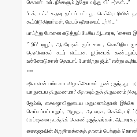
கொண்டாள். நீங்களும் இதோ வந்து விட்டீர்கள்…”
“டக், டக்.” கதவு தட்டப் பட்டது. செக்ரெடரியின்
கூப்பிடுகிறார்கள், மேடம் ஷீலாவைப் பற்றி…”
பாய்ந்து போனை எடுத்துப் பேசிய ஆடலரசு, “சைலா இஸ
‘ட்ரிப்’ டியூப், ஆபரேஷன் ரூம் உடை, வெளிறிய ம
தெளிவாகச் சுடர் விட்டன. ஜிம்மைக் கண்டது
உன்னோடுதான் தொடரப் போகிறது ஜிம்.” என்று கூற
***
ஷீலாவின் பங்களா விழாக்கோலம் பூண்டிருந்தது. ப
யாருடைய திருமணமா? கீதாவுக்குத் திருமணம் நிக
ஜேம்ஸ், சைலஜாவினுடைய மறுமணம்தான் இங்கே க
செய்யப்பட்டாலும், அமுதா, ஆடலரசு, செக்ரெடரி ப்
ரிசப்ஷனை நடத்திக் கொண்டிருந்தார்கள். ஆடலரசு தான
சைலஜாவின் சிறுநீரகத்தைத் தானம் பெற்றுக் கொண