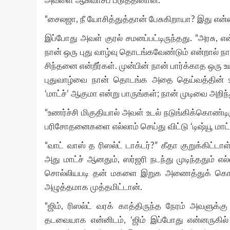
அவளை ஆசுவாசப் படுத்தினான்.
“சைலஜா, நீ யோசித்துத்தான் பேசுகிறாயா? இது என்
இப்போது அவள் குரல் சமனப்பட்டிருந்தது. “அரசு
நான் ஒரு புது வாழ்வு தொடங்கவேண்டும் என்றால் நா
சிந்தனை என்றீர்கள். முன்பின் நான் பார்க்காத ஒரு உ
புதுவாழ்வை நான் தொடங்க அதை தெய்வத்தின் உத்
‘மாட்ச்’ ஆகுமா என்று பாருங்கள்; நான் முடிவை அற
“உணர்ச்சி மிகுதியால் அவள் உடல் நடுங்கிக்கொண
பரிசோதனைகளை எல்லாம் செய்து விட்டு ‘டிஷ்யூ மாட்ச
“வாட் வாஸ் த ரிஸல்ட் டாக்டர்?” கீதா குறுக்கிட்டாள
அது மாட்ச் ஆனதும், ஸர்ஜரி நடந்து முடிந்ததும் எல
சொல்லியபடி தன் மகளை இறுக அணைத்துக் கொண
அழுத்தமாக முத்தமிட்டான்.
“ஜிம், ரிஸல்ட் வரக் காத்திருந்த நேரம் அவளுக்க
தடவையாக என்னிடம், ‘ஜிம் இப்போது என்னருகில் 