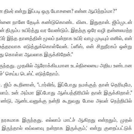
ன திடீர் என்று இப்படி ஒரு யோசனை? என்ன ஆயிற்றம்மா?”
, என்னை நானே தேடிக் கண்டுகொண்ட விடை இதுதான். ஜிம்முடன்
ன் திரும்ப உயிர்த்து வர வேண்டும். இதற்கு ஒரே வழி தன்னலமற்ற
யிர் இந்த தானத்தின் மூலம் நன்றாக உயிர் வாழ முடியும் எனில், என்
தரவாக எடுத்துக்கொள்வேன். ப்ளீஸ், என் சிறுநீரகம் ஒன்று
ிந்து கொள்ள ஆவலாக இருக்கிறேன்.”
்டிருந்தது. முதலில் ஆரோக்கியமான உடல்நிலையை அறிய உண்டான
்’ செய்ய டெஸ்ட் எடுத்தோம்.
். ஜிம் கூறினான், “டார்லிங், இப்போது நமக்குத் தான் தெரியுமே,
்லாம். உன் அம்மா இப்போது ஆஸ்பத்திரியில் தான் இருக்கிறாள்.”
்டு, ஆண்டவனுக்கு நன்றி கூறுவது போல அவள் நெற்றியில்
ு நரகமாக இருந்தது. எல்லாம் மாட்ச் ஆகிறது என்றதும், முதல்
இருந்தால் எவ்வளவு நன்றாக இருக்கும்,’ என்று குறைப்பட்டுக்