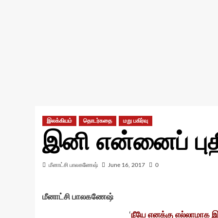
இலக்கியம்
தொடர்கதை
மறு பகிர்வு
இனி என்னைப் புத
மீனாட்சி பாலகணேஷ்
June 16, 2017
0
மீனாட்சி பாலகணேஷ்
‘
நீயே எனக்கு எல்லாமாக இர