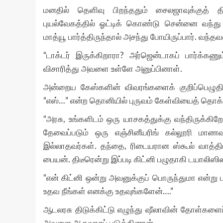
மனதில் தெளிவு பிறந்ததும் சைலஜாவுக்குத் 
புயல்வேகத்தில் ஓட்டிக் கொண்டு சென்னை வந்து
மாத்யூ பார்த்திருந்தால் அசந்து போயிருப்பார். வந்
“டாக்டர் இருக்கிறாரா? அர்ஜென்டாகப் பார்க்கணும
விசாரித்து அவளை உள்ளே அனுப்பினாள்.
அன்றைய கேஸ்களின் விவரங்களைக் குறிப்பெழுதிக்
“எஸ்…” என்ற தொனியில் புருவம் கேள்வியைத் தொக்
“அரசு, உங்களிடம் ஒரு யாசகத்துக்கு வந்திருக்கிறே
தேவைப்படும் ஒரு எஞ்சினீயரிங் கல்லூரி மாண
இல்லாதவர்கள். தந்தை, ரிடையரான ஸ்கூல் வாத்தியா
பையன். திடீரென்று இப்படி கிட்னி பழுதாகி டயாலிஸி
“என் கிட்னி ஒன்று அவனுக்குப் பொருந்துமா என்று 
உதவ நீங்கள் எனக்கு உதவுங்களேன்….”
ஆடலரசு திடுக்கிட்டு எழுந்து ஷீலாவின் தோள்களைப் 