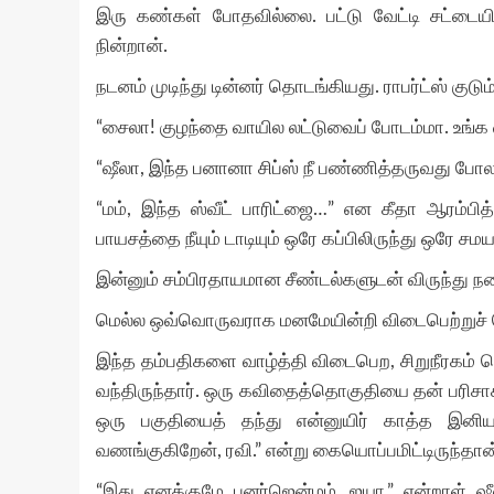
இரு கண்கள் போதவில்லை. பட்டு வேட்டி சட்டையி
நின்றான்.
நடனம் முடிந்து டின்னர் தொடங்கியது. ராபர்ட்ஸ் குடும
“சைலா! குழந்தை வாயில லட்டுவைப் போடம்மா. உங்க 
“ஷீலா, இந்த பனானா சிப்ஸ் நீ பண்ணித்தருவது போல
“மம், இந்த ஸ்வீட் பாரிட்ஜை…” என கீதா ஆரம்பித்
பாயசத்தை நீயும் டாடியும் ஒரே கப்பிலிருந்து ஒரே சமய
இன்னும் சம்பிரதாயமான சீண்டல்களுடன் விருந்து ந
மெல்ல ஒவ்வொருவராக மனமேயின்றி விடைபெற்றுச் ச
இந்த தம்பதிகளை வாழ்த்தி விடைபெற, சிறுநீரகம் 
வந்திருந்தார். ஒரு கவிதைத்தொகுதியை தன் பரிசாக 
ஒரு பகுதியைத் தந்து என்னுயிர் காத்த இனிய
வணங்குகிறேன், ரவி.” என்று கையொப்பமிட்டிருந்தான
“இது எனக்குமே புனர்ஜென்மம், ஐயா.” என்றாள் ஷீ