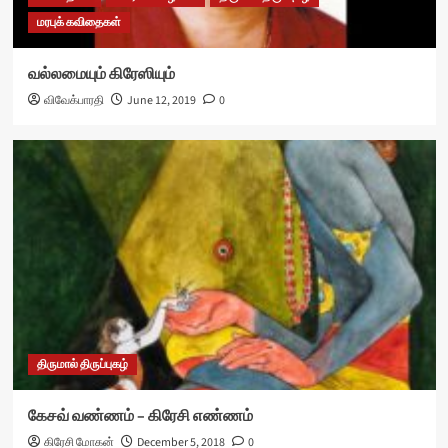
மரபுக் கவிதைகள்
வல்லமையும் கிரேஸியும்
விவேக்பாரதி
June 12, 2019
0
திருமால் திருப்புகழ்
கேசவ் வண்ணம் – கிரேசி எண்ணம்
கிரேசி மோகன்
December 5, 2018
0