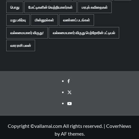
பொது
போட்டிகளின் வெற்றியாளர்கள்
மரபுக் கவிதைகள்
மறு பகிர்வு
மின்னூல்கள்
வண்ணப் படங்கள்
வல்லமையாளர் விருது!
வல்லமையாளர் விருது பெற்றோரின் பட்டியல்
வார ராசி பலன்
Facebook
Twitter
Youtube
Copyright ©vallamai.com All rights reserved.
|
CoverNews
by AF themes.