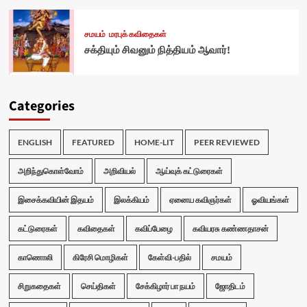
சமயம்
மரபுக் கவிதைகள்
சக்தியும் சிவனும் நித்தியம் ஆவார்!
Categories
ENGLISH
FEATURED
HOME-LIT
PEER REVIEWED
அறிந்துகொள்வோம்
அறிவியல்
ஆய்வுக் கட்டுரைகள்
இசைக்கவியின் இதயம்
இலக்கியம்
ஏனைய கவிஞர்கள்
ஓவியங்கள்
கட்டுரைகள்
கவிதைகள்
கவிப்பேழை
கவியரசு கண்ணதாசன்
காணொலி
கிரேசி மொழிகள்
கேள்வி-பதில்
சமயம்
சிறுகதைகள்
செய்திகள்
சேக்கிழார் பா நயம்
ஜோதிடம்