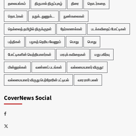
தலையங்கம்
திருமால் திருப்புகழ்
திரை
தொடர்கதை
தொடர்கள்
நறுக்..துணுக்...
நுண்கலைகள்
நெல்லைத் தமிழில் திருக்குறள்
நேர்காணல்கள்
படக்கவிதைப் போட்டிகள்
பத்திகள்
பழகத் தெரிய வேணும்
பொது
பொது
போட்டிகளின் வெற்றியாளர்கள்
மரபுக் கவிதைகள்
மறு பகிர்வு
மின்னூல்கள்
வண்ணப் படங்கள்
வல்லமையாளர் விருது!
வல்லமையாளர் விருது பெற்றோரின் பட்டியல்
வார ராசி பலன்
CoverNews Social
Facebook
Twitter