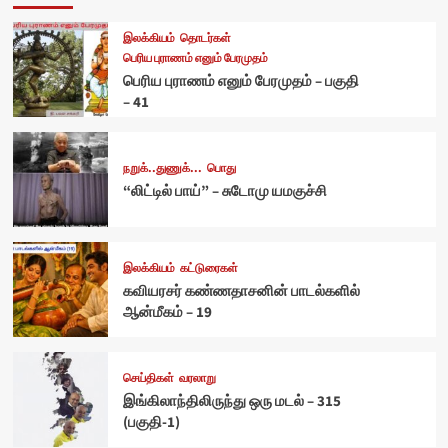
இலக்கியம்
தொடர்கள்
பெரிய புராணம் எனும் பேரமுதம்
பெரிய புராணம் எனும் பேரமுதம் – பகுதி
– 41
நறுக்..துணுக்...
பொது
“லிட்டில் பாய்” – சுடோமு யமகுச்சி
இலக்கியம்
கட்டுரைகள்
கவியரசர் கண்ணதாசனின் பாடல்களில்
ஆன்மீகம் – 19
செய்திகள்
வரலாறு
இங்கிலாந்திலிருந்து ஒரு மடல் – 315
(பகுதி-1)