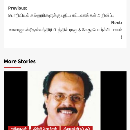
Post
Previous:
பொறியியல் கல்லூரிகளுக்கு புதிய கட்டணங்கள் அறிவிப்பு
navigation
Next:
வாலாஜா ஸ்ரீதன்வந்திரி பீடத்தில் ராகு & கேது பெயர்ச்சி யாகம்
!
More Stories
கவிதைகள்
கிரேசி மொழிகள்
திருமால் திருப்புகழ்