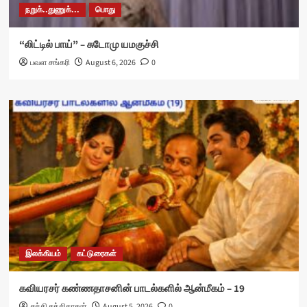
நறுக்..துணுக்...
பொது
“லிட்டில் பாய்” – சுடோமு யமகுச்சி
பவள சங்கரி
August 6, 2026
0
இலக்கியம்
கட்டுரைகள்
கவியரசர் கண்ணதாசனின் பாடல்களில் ஆன்மீகம் – 19
சக்தி சக்திதாசன்
August 5, 2026
0