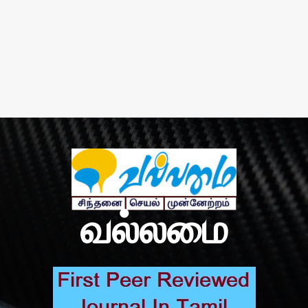
வல்லமை