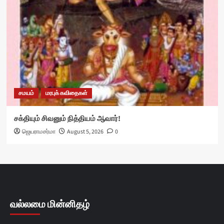
சமயம்
மரபுக் கவிதைகள்
சக்தியும் சிவனும் நித்தியம் ஆவார்!
ஜெயராமசர்மா
August 5, 2026
0
வல்லமை மின்னிதழ்