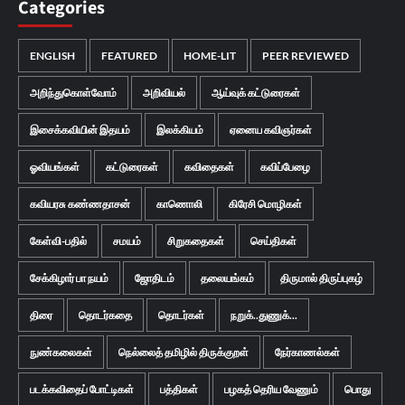
Categories
ENGLISH
FEATURED
HOME-LIT
PEER REVIEWED
அறிந்துகொள்வோம்
அறிவியல்
ஆய்வுக் கட்டுரைகள்
இசைக்கவியின் இதயம்
இலக்கியம்
ஏனைய கவிஞர்கள்
ஓவியங்கள்
கட்டுரைகள்
கவிதைகள்
கவிப்பேழை
கவியரசு கண்ணதாசன்
காணொலி
கிரேசி மொழிகள்
கேள்வி-பதில்
சமயம்
சிறுகதைகள்
செய்திகள்
சேக்கிழார் பா நயம்
ஜோதிடம்
தலையங்கம்
திருமால் திருப்புகழ்
திரை
தொடர்கதை
தொடர்கள்
நறுக்..துணுக்...
நுண்கலைகள்
நெல்லைத் தமிழில் திருக்குறள்
நேர்காணல்கள்
படக்கவிதைப் போட்டிகள்
பத்திகள்
பழகத் தெரிய வேணும்
பொது