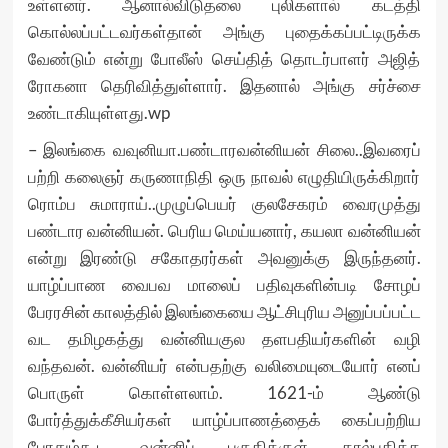
உள்ளனர். ஆனால்விடுதலை புலிகளால் கடத்தி
கொல்லப்பட்டவர்கள்தான் அங்கு புதைக்கப்பட்டிருக்க
வேண்டும் என்று போலீஸ் செய்தித் தொடர்பாளர் அஜித்
ரோகனா தெரிவித்துள்ளார். இதனால் அங்கு சர்ச்சை
உண்டாகியுள்ளது.wp
– இலங்கை வவுனியா.பண்டாரவன்னியன் சிலை..இவரைப்
பற்றி கலைஞர் கருணாநிதி ஒரு நாவல் எழுதியிருக்கிறார்
ரொம்ப சுமாராய்..முழுப்பெயர் குலசேகரம் வைரமுத்து
பண்டார வன்னியன். பெரிய மெய்யனார், கயலா வன்னியன்
என்று இரண்டு சகோதரர்கள் அவனுக்கு இருந்தனர்.
யாழ்ப்பாண வைபவ மாலைப் பதிவுகளின்படி சோழப்
பேரரசின் காலத்தில் இலங்கையை ஆட்சிபுரிய அனுப்பப்பட்ட
வட தமிழகத்து வன்னியகுல தளபதியர்களின் வழி
வந்தவன். வன்னியர் என்பதற்கு வலிமையுடையோர் எனப்
பொருள் கொள்ளலாம். 1621-ம் ஆண்டு
போர்த்துக்கீசியர்கள் யாழ்ப்பாணத்தைக் கைப்பற்றிய
போதும்கூட வன்னிப் பகுதிக்குள் கால்பதிக்க