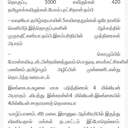
தொகுப்பு. 1000 கவிஞர்கள் 420
தமிழகக்கவிஞர்கள்.யோவ் புரட்சிதான் தம்பி
– வவுனியா.தமிழ்உதயாவின் 5கவிதைநூல்கள் ஒரே நாளில்
வெளியீடு.இத்தொகுப்புகளின் ஆக்கத்தில்
முருகதீட்சண்யா.தம்பி.இளம்பரிதியின் முத்திரைகள்
அபாரம்
– கொழும்பில்
மேமன்கவியுடன்..பின்நவினத்துவம்.பொதுவுடமைக்கட்சிகளின
பலவீனம்..தமிழ்ஈழம் அழிப்பின் முன்னணி..என்று
தொடர்ந்த உரையாடல்
இலங்கை.சு.சுழலை மாசு படுத்தினால் 4 மில்லியன்
அபராதம் .விபத்து இன்சுரன்ஸ்4 மில்லியன்.இலங்கையில்
4மில்லியன் சாதாரணத் தொகையா
-யாழ்ப்பாணம். கீரி மலை. இராணுவ ஆக்கிரமிபில் இருந்து
விலகியதால் மக்கள் நடமாட்டம் இப்போதெல்லாம்.