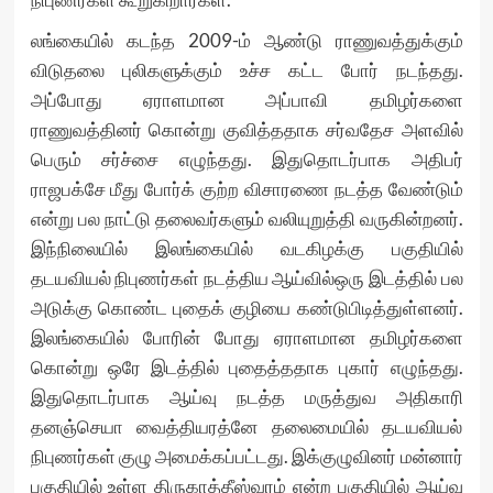
லங்கையில் கடந்த 2009-ம் ஆண்டு ராணுவத்துக்கும்
விடுதலை புலிகளுக்கும் உச்ச கட்ட போர் நடந்தது.
அப்போது ஏராளமான அப்பாவி தமிழர்களை
ராணுவத்தினர் கொன்று குவித்ததாக சர்வதேச அளவில்
பெரும் சர்ச்சை எழுந்தது. இதுதொடர்பாக அதிபர்
ராஜபக்சே மீது போர்க் குற்ற விசாரணை நடத்த வேண்டும்
என்று பல நாட்டு தலைவர்களும் வலியுறுத்தி வருகின்றனர்.
இந்நிலையில் இலங்கையில் வடகிழக்கு பகுதியில்
தடயவியல் நிபுணர்கள் நடத்திய ஆய்வில்ஒரு இடத்தில் பல
அடுக்கு கொண்ட புதைக் குழியை கண்டுபிடித்துள்ளனர்.
இலங்கையில் போரின் போது ஏராளமான தமிழர்களை
கொன்று ஒரே இடத்தில் புதைத்ததாக புகார் எழுந்தது.
இதுதொடர்பாக ஆய்வு நடத்த மருத்துவ அதிகாரி
தனஞ்செயா வைத்தியரத்னே தலைமையில் தடயவியல்
நிபுணர்கள் குழு அமைக்கப்பட்டது. இக்குழுவினர் மன்னார்
பகுதியில் உள்ள திருகாத்தீஸ்வரம் என்ற பகுதியில் ஆய்வு