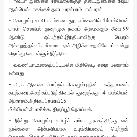
– ரஷ்யா இலங்கை தேயிலைக்குத் தடை.இலங்கை ரஷ்ய
ஆஸ்பெஸ்டாசுக்குக் தடை.பரஸ்பரம் பாஸ்பரஸ்
– கொழும்பு காலி கடற்கரை.தூர எல்லையில் 14மில்லியன்
டாலர் செலவில் துறைமுக நகரம் அமைக்கும் சீனா.99
ஆண்டு ஒப்பந்தம்.இந்தியாவிற்கு பெரும்
அச்சுறுத்தல்.வி.புலிகளை ஏன் அழிக்க உதவினோம் என்று
நொந்து கொள்ளும் இந்தியா.
– வவுணியா..உணவுப்பட்டியலில் மிதிவெடி என்ற பலகாரம்
உள்ளது
– அரசு ஆணை போர்டில் கொழும்பு.நீண்ட சுத்தமானக்
கடற்கரை.அசுத்தப்படுத்தினால் குறைந்தது 4 மில்லியன்
அபராதம்.அதிகபட்சமாய்15
மில்லியன்.யோசிக்க..திருப்பூர் நொய்யல்..
– இன்று கொழும்பு தமிழ்ச் சங்க நூலகத்திற்கு என்
நூல்களை அன்பளிபபாக வழங்கியதைப் பெற்றுக்
கொண்ட இலக்கிய பிரிவு பொறுப்பாளர் சுகந்தியுடன்..