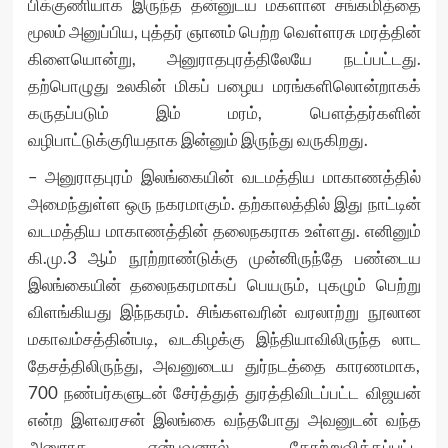
பிக்குணியாக இருந்த தன்னுடய மகளான சங்கமித்தை
மூலம் அனுப்பிய, புத்தர் ஞானம் பெற்ற வெள்ளரசு மரத்தின்
கிளையொன்று, அனுராதபுரத்திலேயே நடப்பட்டது.
தற்பொழுது உலகின் மிகப் பழைய மரங்களிலொன்றாகக்
கருதப்படும் இம் மரம், பௌத்தர்களின்
வழிபாட்டுக்குரியதாக இன்னும் இருந்து வருகிறது.
– அனுராதபுரம் இலங்கையின் வடமத்திய மாகாணத்தில்
அமைந்துள்ள ஒரு நகரமாகும். தற்காலத்தில் இது நாட்டின்
வடமத்திய மாகாணத்தின் தலைநகராக உள்ளது. எனினும்
கி.மு.3 ஆம் நூற்றாண்டுக்கு முன்னிருந்தே பண்டைய
இலங்கையின் தலைநகரமாகப் பெயரும், புகழும் பெற்று
விளங்கியது இந்நகரம். சிங்களவரின் வரலாற்று நூலான
மகாவம்சத்தின்படி, வடகிழக்கு இந்தியாவிலிருந்த லாட
தேசத்திலிருந்து, அவனுடைய துர்நடத்தை காரணமாக,
700 நண்பர்களுடன் சேர்த்துத் துரத்திவிடப்பட்ட விஜயன்
என்ற இளவரசன் இலங்கை வந்தபோது அவனுடன் வந்த
அனுராத என்பவனால் தோற்றுவிக்கப்பட்ட