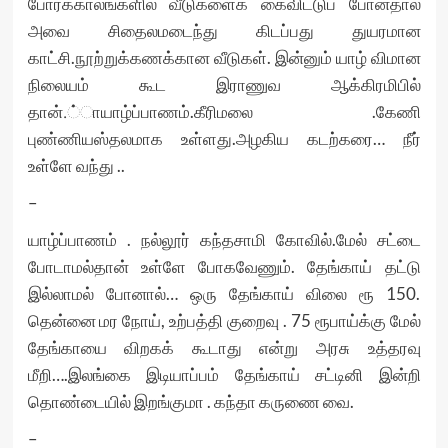
போர்க்காலங்களில் வீடுகளைக் கைவிட்டுப் போனதால்
அவை சிதைலமடைந்து கிடப்பது துயரமான
காட்சி.நூற்றுக்கணக்கான வீடுகள். இன்னும் யாழ் விமான
நிலையம் கூட இராணுவ ஆக்கிரமிபில்
தான்.்ாயாழ்ப்பாணம்.கீரிமலை .கேணி
புண்ணியஸ்தலமாக உள்ளது.அழகிய கடற்கரை… நீர்
உள்ளே வந்து ..
–
யாழ்ப்பாணம் . நல்லூர் கந்தசாமி கோவில்.மேல் சட்டை
போடாமல்தான் உள்ளே போகவேணும். தேங்காய் தட்டு
இல்லாமல் போனால்… ஒரு தேங்காய் விலை ரூ 150.
தென்னை மர நோய், உற்பத்தி குறைவு . 75 ரூபாய்க்கு மேல்
தேங்காயை விறகக் கூடாது என்று அரசு உத்தரவு
மீறி….இலங்கை இடியாப்பம் தேங்காய் சட்டினி இன்றி
தொண்டையில் இறங்குமா . கந்தா கருணை வை.
–