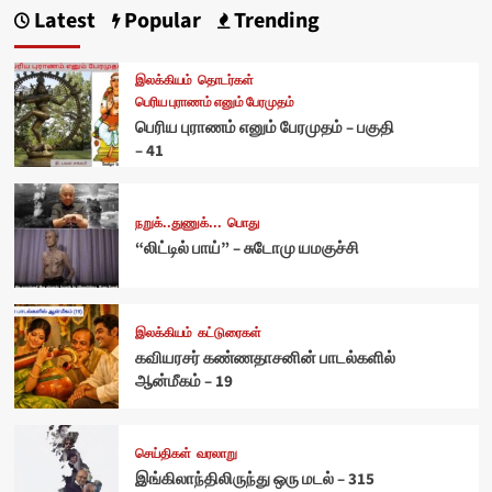
Latest
Popular
Trending
இலக்கியம்
தொடர்கள்
பெரிய புராணம் எனும் பேரமுதம்
பெரிய புராணம் எனும் பேரமுதம் – பகுதி
– 41
நறுக்..துணுக்...
பொது
“லிட்டில் பாய்” – சுடோமு யமகுச்சி
இலக்கியம்
கட்டுரைகள்
கவியரசர் கண்ணதாசனின் பாடல்களில்
ஆன்மீகம் – 19
செய்திகள்
வரலாறு
இங்கிலாந்திலிருந்து ஒரு மடல் – 315