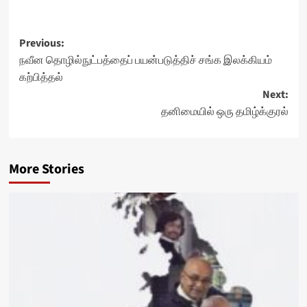
Post
Previous:
நவீன தொழில்நுட்பத்தைப் பயன்படுத்திச் சங்க இலக்கியம்
navigation
கற்பித்தல்
Next:
தனிமையில் ஒரு தமிழ்க்குரல்
More Stories