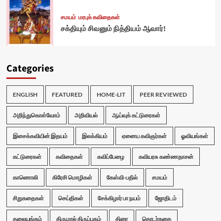
சமயம்
மரபுக் கவிதைகள்
சக்தியும் சிவனும் நித்தியம் ஆவார்!
Categories
ENGLISH
FEATURED
HOME-LIT
PEER REVIEWED
அறிந்துகொள்வோம்
அறிவியல்
ஆய்வுக் கட்டுரைகள்
இசைக்கவியின் இதயம்
இலக்கியம்
ஏனைய கவிஞர்கள்
ஓவியங்கள்
கட்டுரைகள்
கவிதைகள்
கவிப்பேழை
கவியரசு கண்ணதாசன்
காணொலி
கிரேசி மொழிகள்
கேள்வி-பதில்
சமயம்
சிறுகதைகள்
செய்திகள்
சேக்கிழார் பா நயம்
ஜோதிடம்
தலையங்கம்
திருமால் திருப்புகழ்
திரை
தொடர்கதை