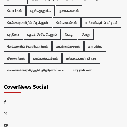
தொடர்கள்
நறுக்..துணுக்...
நுண்கலைகள்
நெல்லைத் தமிழில் திருக்குறள்
நேர்காணல்கள்
படக்கவிதைப் போட்டிகள்
பத்திகள்
பழகத் தெரிய வேணும்
பொது
பொது
போட்டிகளின் வெற்றியாளர்கள்
மரபுக் கவிதைகள்
மறு பகிர்வு
மின்னூல்கள்
வண்ணப் படங்கள்
வல்லமையாளர் விருது!
வல்லமையாளர் விருது பெற்றோரின் பட்டியல்
வார ராசி பலன்
CoverNews Social
Facebook
Twitter
Youtube