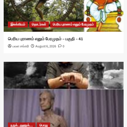
இலக்கியம்
தொடர்கள்
பெரிய புராணம் எனும் பேரமுதம்
பெரிய புராணம் எனும் பேரமுதம் – பகுதி – 41
பவள சங்கரி
August 6, 2026
0
நறுக்..துணுக்...
பொது