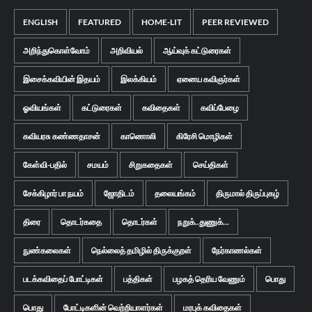
ENGLISH
FEATURED
HOME-LIT
PEER REVIEWED
அறிந்துகொள்வோம்
அறிவியல்
ஆய்வுக் கட்டுரைகள்
இசைக்கவியின் இதயம்
இலக்கியம்
ஏனைய கவிஞர்கள்
ஓவியங்கள்
கட்டுரைகள்
கவிதைகள்
கவிப்பேழை
கவியரசு கண்ணதாசன்
காணொலி
கிரேசி மொழிகள்
கேள்வி-பதில்
சமயம்
சிறுகதைகள்
செய்திகள்
சேக்கிழார் பா நயம்
ஜோதிடம்
தலையங்கம்
திருமால் திருப்புகழ்
திரை
தொடர்கதை
தொடர்கள்
நறுக்..துணுக்...
நுண்கலைகள்
நெல்லைத் தமிழில் திருக்குறள்
நேர்காணல்கள்
படக்கவிதைப் போட்டிகள்
பத்திகள்
பழகத் தெரிய வேணும்
பொது
பொது
போட்டிகளின் வெற்றியாளர்கள்
மரபுக் கவிதைகள்