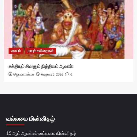
சமயம்
மரபுக் கவிதைகள்
சக்தியும் சிவனும் நித்தியம் ஆவார்!
ஜெயராமசர்மா
August 5, 2026
0
வல்லமை மின்னிதழ்
15 ஆம் ஆண்டில் வல்லமை மின்னிதழ்