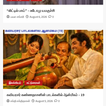
“லிட்டில் பாய்” – சுடோமு யமகுச்சி
பவள சங்கரி
August 6, 2026
0
இலக்கியம்
கட்டுரைகள்
கவியரசர் கண்ணதாசனின் பாடல்களில் ஆன்மீகம் – 19
சக்தி சக்திதாசன்
August 5, 2026
0