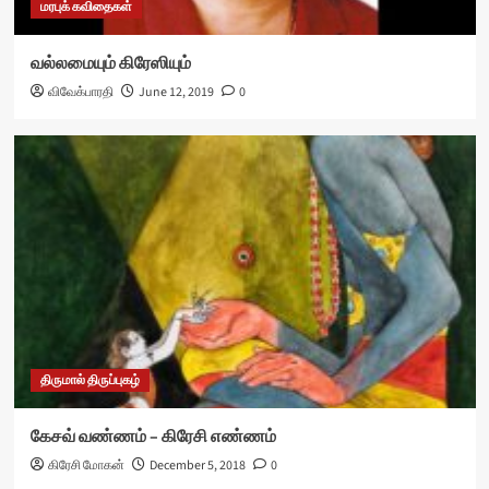
மரபுக் கவிதைகள்
வல்லமையும் கிரேஸியும்
விவேக்பாரதி
June 12, 2019
0
திருமால் திருப்புகழ்
கேசவ் வண்ணம் – கிரேசி எண்ணம்
கிரேசி மோகன்
December 5, 2018
0