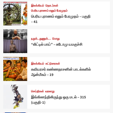
இலக்கியம்
தொடர்கள்
பெரிய புராணம் எனும் பேரமுதம்
பெரிய புராணம் எனும் பேரமுதம் – பகுதி
– 41
நறுக்..துணுக்...
பொது
“லிட்டில் பாய்” – சுடோமு யமகுச்சி
இலக்கியம்
கட்டுரைகள்
கவியரசர் கண்ணதாசனின் பாடல்களில்
ஆன்மீகம் – 19
செய்திகள்
வரலாறு
இங்கிலாந்திலிருந்து ஒரு மடல் – 315
(பகுதி-1)