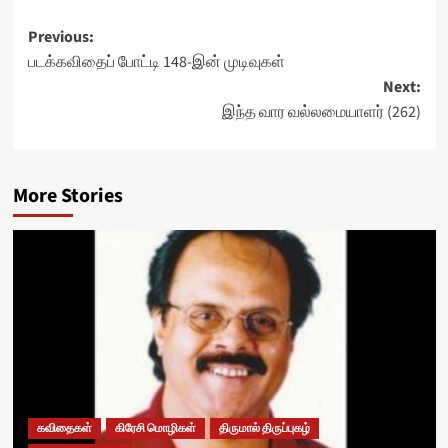
Post
Previous:
படக்கவிதைப் போட்டி 148-இன் முடிவுகள்
navigation
Next:
இந்த வார வல்லமையாளர் (262)
More Stories
கவிதைகள்
கிரேசி மொழிகள்
திருமால் திருப்புகழ்