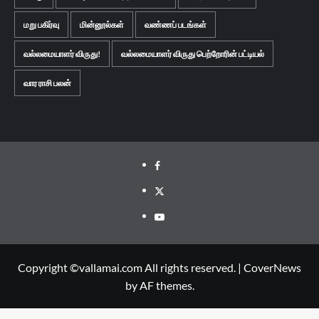
மறு பகிர்வு
மின்னூல்கள்
வண்ணப் படங்கள்
வல்லமையாளர் விருது!
வல்லமையாளர் விருது பெற்றோரின் பட்டியல்
வார ராசி பலன்
Facebook
Twitter
Youtube
Copyright ©vallamai.com All rights reserved.
|
CoverNews
by AF themes.