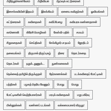
அறிந்துகொள்வோம்
அறிவியல்
ஆய்வுக் கட்டுரைகள்
இசைக்கவியின் இதயம்
இலக்கியம்
ஏனைய கவிஞர்கள்
ஓவியங்கள்
கட்டுரைகள்
கவிதைகள்
கவிப்பேழை
கவியரசு கண்ணதாசன்
காணொலி
கிரேசி மொழிகள்
கேள்வி-பதில்
சமயம்
சிறுகதைகள்
செய்திகள்
சேக்கிழார் பா நயம்
ஜோதிடம்
தலையங்கம்
திருமால் திருப்புகழ்
திரை
தொடர்கதை
தொடர்கள்
நறுக்..துணுக்...
நுண்கலைகள்
நெல்லைத் தமிழில் திருக்குறள்
நேர்காணல்கள்
படக்கவிதைப் போட்டிகள்
பத்திகள்
பழகத் தெரிய வேணும்
பொது
பொது
போட்டிகளின் வெற்றியாளர்கள்
மரபுக் கவிதைகள்
மறு பகிர்வு
மின்னூல்கள்
வண்ணப் படங்கள்
வல்லமையாளர் விருது!