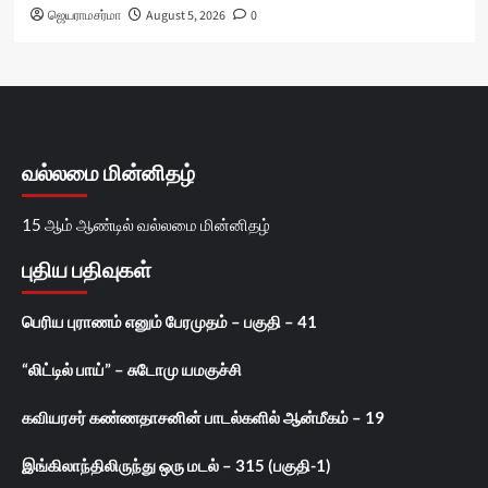
ஜெயராமசர்மா
August 5, 2026
0
வல்லமை மின்னிதழ்
15 ஆம் ஆண்டில் வல்லமை மின்னிதழ்
புதிய பதிவுகள்
பெரிய புராணம் எனும் பேரமுதம் – பகுதி – 41
“லிட்டில் பாய்” – சுடோமு யமகுச்சி
கவியரசர் கண்ணதாசனின் பாடல்களில் ஆன்மீகம் – 19
இங்கிலாந்திலிருந்து ஒரு மடல் – 315 (பகுதி-1)