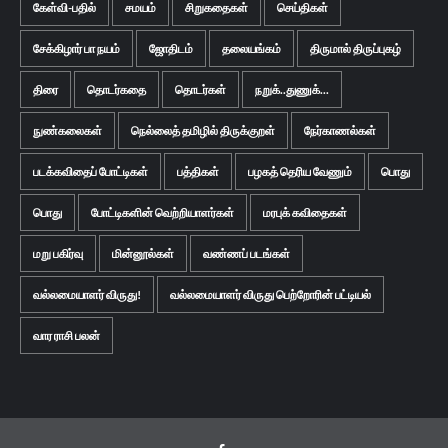
கேள்வி-பதில்
சமயம்
சிறுகதைகள்
செய்திகள்
சேக்கிழார் பா நயம்
ஜோதிடம்
தலையங்கம்
திருமால் திருப்புகழ்
திரை
தொடர்கதை
தொடர்கள்
நறுக்..துணுக்...
நுண்கலைகள்
நெல்லைத் தமிழில் திருக்குறள்
நேர்காணல்கள்
படக்கவிதைப் போட்டிகள்
பத்திகள்
பழகத் தெரிய வேணும்
பொது
பொது
போட்டிகளின் வெற்றியாளர்கள்
மரபுக் கவிதைகள்
மறு பகிர்வு
மின்னூல்கள்
வண்ணப் படங்கள்
வல்லமையாளர் விருது!
வல்லமையாளர் விருது பெற்றோரின் பட்டியல்
வார ராசி பலன்