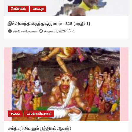
செய்திகள்
வரலாறு
இங்கிலாந்திலிருந்து ஒரு மடல் – 315 (பகுதி-1)
சக்தி சக்திதாசன்
August 5, 2026
0
சமயம்
மரபுக் கவிதைகள்
சக்தியும் சிவனும் நித்தியம் ஆவார்!