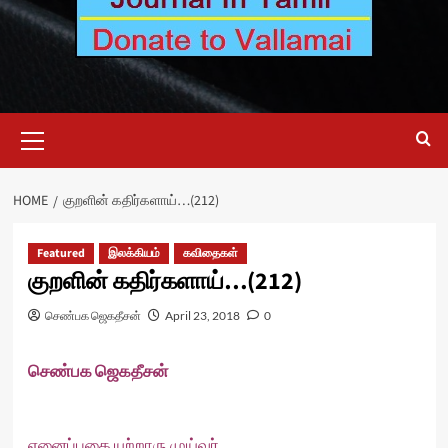
Primary
Menu
HOME
குறளின் கதிர்களாய்…(212)
Featured
இலக்கியம்
கவிதைகள்
குறளின் கதிர்களாய்…(212)
செண்பக ஜெகதீசன்
April 23, 2018
0
செண்பக ஜெகதீசன்
எனைப்பகை யுற்றாரு முய்வர்