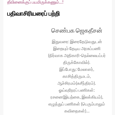
தீவினைக்குப் பயமிருக்கணும்…!
பதிவாசிரியரைப் பற்றி
செண்பக ஜெகதீசன்
இதுவரை: இரைதேடுவதுடன்
இறையும் தேடிய அரசுப்பணி
(நிர்வாக அதிகாரி-நெல்லையப்பர்
திருக்கோவில்).
இப்போது: மேலாளர்,
காசித்திருமடம்,
ஆச்சிரமம்(சுசீந்திரம்).
ஓய்வுநேரப் பணிகள்:
ரசனை(இயற்கை, இலக்கியம்),
எழுத்துப் பணிகள் (பெரும்பாலும்
கவிதைகள்)…