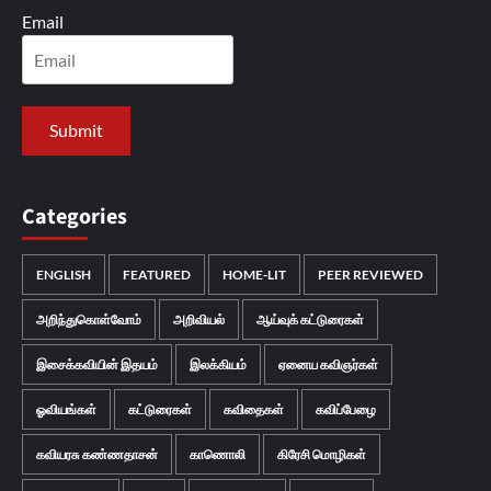
Email
Categories
ENGLISH
FEATURED
HOME-LIT
PEER REVIEWED
அறிந்துகொள்வோம்
அறிவியல்
ஆய்வுக் கட்டுரைகள்
இசைக்கவியின் இதயம்
இலக்கியம்
ஏனைய கவிஞர்கள்
ஓவியங்கள்
கட்டுரைகள்
கவிதைகள்
கவிப்பேழை
கவியரசு கண்ணதாசன்
காணொலி
கிரேசி மொழிகள்