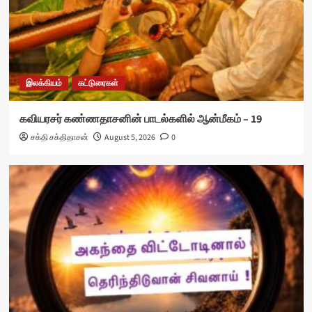
இலக்கியம்
கட்டுரைகள்
கவியரசர் கண்ணதாசனின் பாடல்களில் ஆன்மீகம் – 19
சக்தி சக்திதாசன்
August 5, 2026
0