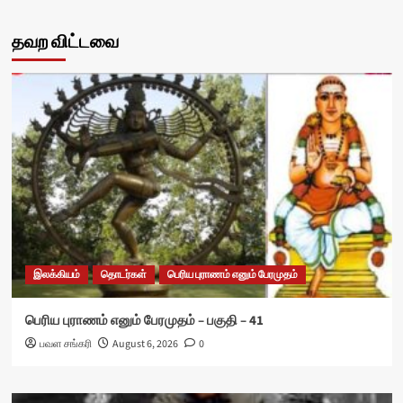
தவற விட்டவை
இலக்கியம்
தொடர்கள்
பெரிய புராணம் எனும் பேரமுதம்
பெரிய புராணம் எனும் பேரமுதம் – பகுதி – 41
பவள சங்கரி
August 6, 2026
0