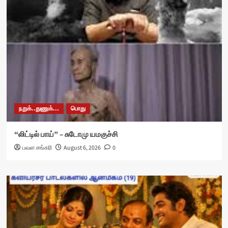
நறுக்..துணுக்...
பொது
“லிட்டில் பாய்” – சுடோமு யமகுச்சி
பவள சங்கரி
August 6, 2026
0