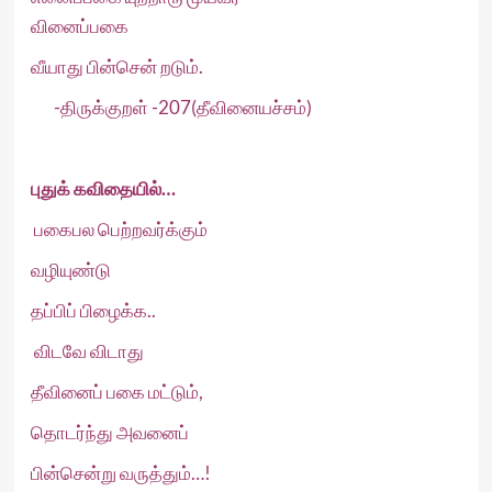
வினைப்பகை
வீயாது பின்சென் றடும்.
-திருக்குறள் -207(தீவினையச்சம்)
புதுக் கவிதையில்…
பகைபல பெற்றவர்க்கும்
வழியுண்டு
தப்பிப் பிழைக்க..
விடவே விடாது
தீவினைப் பகை மட்டும்,
தொடர்ந்து அவனைப்
பின்சென்று வருத்தும்…!