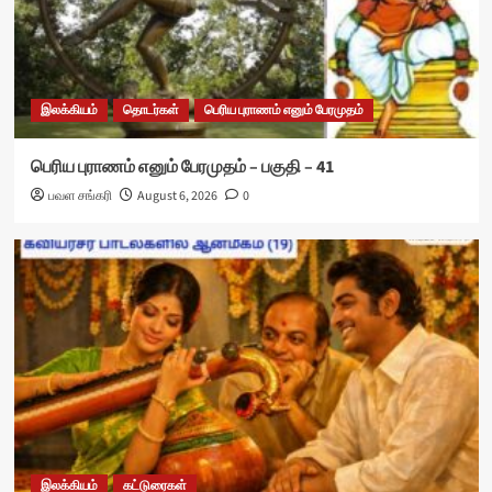
இலக்கியம்
தொடர்கள்
பெரிய புராணம் எனும் பேரமுதம்
பெரிய புராணம் எனும் பேரமுதம் – பகுதி – 41
பவள சங்கரி
August 6, 2026
0
இலக்கியம்
கட்டுரைகள்