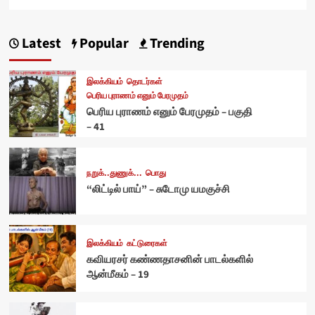
Latest
Popular
Trending
இலக்கியம்
தொடர்கள்
பெரிய புராணம் எனும் பேரமுதம்
பெரிய புராணம் எனும் பேரமுதம் – பகுதி
– 41
நறுக்..துணுக்...
பொது
“லிட்டில் பாய்” – சுடோமு யமகுச்சி
இலக்கியம்
கட்டுரைகள்
கவியரசர் கண்ணதாசனின் பாடல்களில்
ஆன்மீகம் – 19