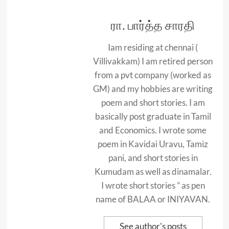
ரா. பார்த்த சாரதி
Iam residing at chennai (
Villivakkam) I am retired person
from a pvt company (worked as
GM) and my hobbies are writing
poem and short stories. I am
basically post graduate in Tamil
and Economics. I wrote some
poem in Kavidai Uravu, Tamiz
pani, and short stories in
Kumudam as well as dinamalar.
I wrote short stories ” as pen
name of BALAA or INIYAVAN.
See author's posts