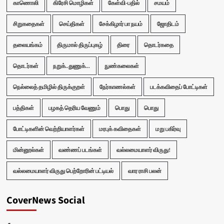
காணொலி
கிரேசி மொழிகள்
கேள்வி-பதில்
சமயம்
சிறுகதைகள்
செய்திகள்
சேக்கிழார் பா நயம்
ஜோதிடம்
தலையங்கம்
திருமால் திருப்புகழ்
திரை
தொடர்கதை
தொடர்கள்
நறுக்..துணுக்...
நுண்கலைகள்
நெல்லைத் தமிழில் திருக்குறள்
நேர்காணல்கள்
படக்கவிதைப் போட்டிகள்
பத்திகள்
பழகத் தெரிய வேணும்
பொது
பொது
போட்டிகளின் வெற்றியாளர்கள்
மரபுக் கவிதைகள்
மறு பகிர்வு
மின்னூல்கள்
வண்ணப் படங்கள்
வல்லமையாளர் விருது!
வல்லமையாளர் விருது பெற்றோரின் பட்டியல்
வார ராசி பலன்
CoverNews Social