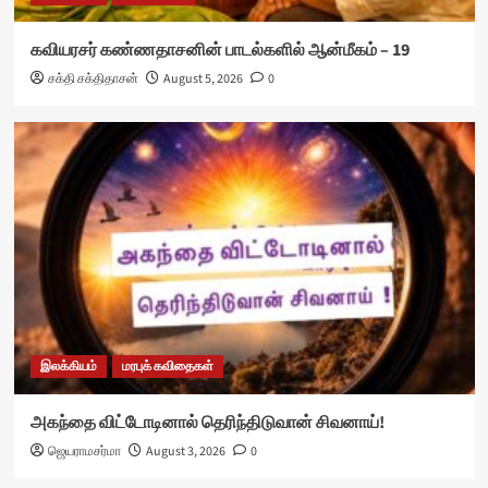
கவியரசர் கண்ணதாசனின் பாடல்களில் ஆன்மீகம் – 19
சக்தி சக்திதாசன்
August 5, 2026
0
இலக்கியம்
மரபுக் கவிதைகள்
அகந்தை விட்டோடினால் தெரிந்திடுவான் சிவனாய்!
ஜெயராமசர்மா
August 3, 2026
0