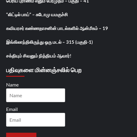
பெரிய புராணம் எனும் பேரமுதம் – பகுதி – 41
“லிட்டில் பாய்” – சுடோமு யமகுச்சி
கவியரசர் கண்ணதாசனின் பாடல்களில் ஆன்மீகம் – 19
இங்கிலாந்திலிருந்து ஒரு மடல் – 315 (பகுதி-1)
சக்தியும் சிவனும் நித்தியம் ஆவார்!
பதிவுகளை மின்னஞ்சலில் பெற
Name
Email