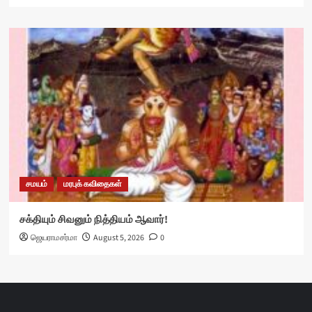
சமயம்
மரபுக் கவிதைகள்
சக்தியும் சிவனும் நித்தியம் ஆவார்!
ஜெயராமசர்மா
August 5, 2026
0