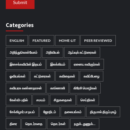
Categories
ENGLISH
FEATURED
HOME-LIT
PEER REVIEWED
அறிந்துகொள்வோம்
அறிவியல்
ஆய்வுக் கட்டுரைகள்
இசைக்கவியின் இதயம்
இலக்கியம்
ஏனைய கவிஞர்கள்
ஓவியங்கள்
கட்டுரைகள்
கவிதைகள்
கவிப்பேழை
கவியரசு கண்ணதாசன்
காணொலி
கிரேசி மொழிகள்
கேள்வி-பதில்
சமயம்
சிறுகதைகள்
செய்திகள்
சேக்கிழார் பா நயம்
ஜோதிடம்
தலையங்கம்
திருமால் திருப்புகழ்
திரை
தொடர்கதை
தொடர்கள்
நறுக்..துணுக்...