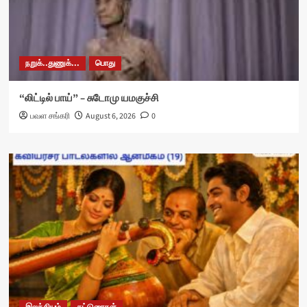
நறுக்..துணுக்...
பொது
“லிட்டில் பாய்” – சுடோமு யமகுச்சி
பவள சங்கரி
August 6, 2026
0