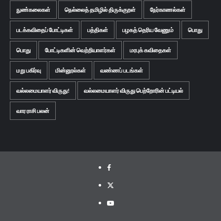
நுண்கலைகள்
நெல்லைத் தமிழில் திருக்குறள்
நேர்காணல்கள்
படக்கவிதைப் போட்டிகள்
பத்திகள்
பழகத் தெரிய வேணும்
பொது
பொது
போட்டிகளின் வெற்றியாளர்கள்
மரபுக் கவிதைகள்
மறு பகிர்வு
மின்னூல்கள்
வண்ணப் படங்கள்
வல்லமையாளர் விருது!
வல்லமையாளர் விருது பெற்றோரின் பட்டியல்
வார ராசி பலன்
Facebook
Twitter
Youtube