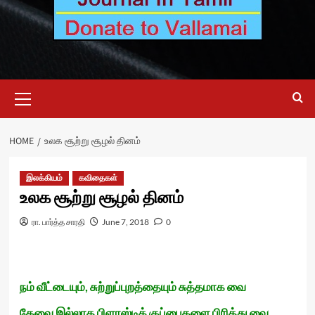
Primary
Menu
HOME
உலக சூற்று சூழல் தினம்
இலக்கியம்
கவிதைகள்
உலக சூற்று சூழல் தினம்
ரா. பார்த்த சாரதி
June 7, 2018
0
நம் வீட்டையும், சுற்றுப்புறத்தையும் சுத்தமாக வை
தேவை இல்லாத பிளாஸ்டிக் குப்பைகளை பிரித்து வை