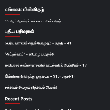
வல்லமை மின்னிதழ்
15 ஆம் ஆண்டில் வல்லமை மின்னிதழ்
புதிய பதிவுகள்
பெரிய புராணம் எனும் பேரமுதம் – பகுதி – 41
“லிட்டில் பாய்” – சுடோமு யமகுச்சி
கவியரசர் கண்ணதாசனின் பாடல்களில் ஆன்மீகம் – 19
இங்கிலாந்திலிருந்து ஒரு மடல் – 315 (பகுதி-1)
சக்தியும் சிவனும் நித்தியம் ஆவார்!
Recent Posts