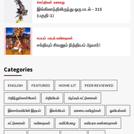
செய்திகள்
வரலாறு
இங்கிலாந்திலிருந்து ஒரு மடல் – 315
(பகுதி-1)
சமயம்
மரபுக் கவிதைகள்
சக்தியும் சிவனும் நித்தியம் ஆவார்!
Categories
ENGLISH
FEATURED
HOME-LIT
PEER REVIEWED
அறிந்துகொள்வோம்
அறிவியல்
ஆய்வுக் கட்டுரைகள்
இசைக்கவியின் இதயம்
இலக்கியம்
ஏனைய கவிஞர்கள்
ஓவியங்கள்
கட்டுரைகள்
கவிதைகள்
கவிப்பேழை
கவியரசு கண்ணதாசன்