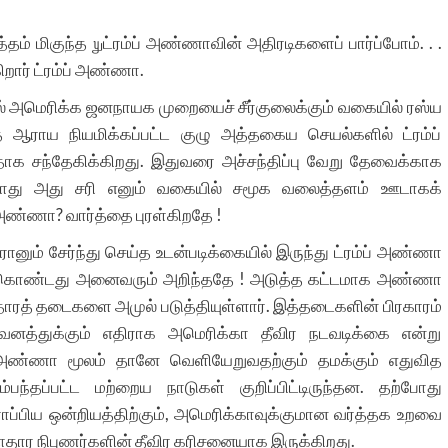
ித்தம் மிகுந்த ௶ட்ரம்ப் அண்ணாவின் அதிரடிகளைப் பார்ப்போம். . .
ிறார் ட்ரம்ப் அண்ணா.
ில் அமெரிக்க ஜனநாயக முறையைச் சீர்குலைக்கும் வகையில் ரஸ்ய
ை ஆராய நியமிக்கப்பட்ட குழு அத்தகைய செயல்களில் ட்ரம்ப்
தாக சந்தேகிக்கிறது. இதுவரை அச்சந்திப்பு வேறு தேவைக்காக
்போது அது சரி எனும் வகையில் சமூக வலைத்தளம் ஊடாகக்
்ன அண்ணா? வார்த்தை புரள்கிறதே !
ானும் சேர்ந்து செய்த உடன்படிக்கையில் இருந்து ட்ரம்ப் அண்ணா
 கொண்டது அனைவரும் அறிந்ததே ! அடுத்த கட்டமாக அண்ணா
தாரத் தடைகளை அமுல் படுத்தியுள்ளார். இத்தடைகளின் பிரகாரம்
வனத்துக்கும் எதிராக அமெரிக்கா தீவிர நடவடிக்கை என்று
ம்ப் அண்ணா மூலம் தானே வெளியேறுவதற்கும் தமக்கும் எதுவித
்பந்தப்பட்ட மற்றைய நாடுகள் குறிப்பிட்டிருந்தன. தற்போது
ரோப்பிய ஒன்றியத்திற்கும், அமெரிக்காவுக்குமான வர்த்தக உறவை
தார நிபுணர்களின் தீவிர கரிசனையாக இருக்கிறது.