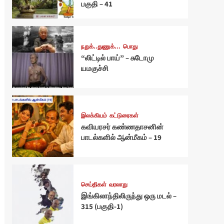
பகுதி – 41
நறுக்..துணுக்...
பொது
“லிட்டில் பாய்” – சுடோமு
யமகுச்சி
இலக்கியம்
கட்டுரைகள்
கவியரசர் கண்ணதாசனின்
பாடல்களில் ஆன்மீகம் – 19
செய்திகள்
வரலாறு
இங்கிலாந்திலிருந்து ஒரு மடல் –
315 (பகுதி-1)