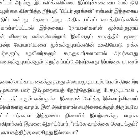
் சட்டம் அதற்கு இடமளிக்கவில்லை. இப்பிரச்சனையை மேல் நீதி
ழக்கை விசாரித்த நீதிபதி “பீட்டர் ஜாக்சன்” என்பவர் இத்தகைய
ும் என்பது தேவையற்றது அதிக பட்சம் வைத்தியர்களின்
 கொள்ளப்பட்டால் இத்தகைய நோயாளிகளின் மூச்சுக்குழாய்
ீர்ப்பின் விளைவு என்னவென்றால் இனிவரும் காலத்தில் மூளை
போன்ற நோயாளிகளை மூச்சுக்குழாய்களின் உதவியோடு தக்க
ர்களும், உறவினர்களும் கருதுவார்களானால் அவர்களது
் உணவுக்குழாய்களும் நிறுத்தப்பட்டு அவர்களது இயற்கை மரணம்
னைச் சாக்காக வைத்து தமது அசையமுடியாமல், பேசும் திறனற்ற
குமுகமாக பலர் இம்முறையைத் தேர்ந்தெடுப்பது பேசமுடியாமல் ,
ைப் பாதிப்பாகும் என்பதுவே. இறைவன் அளித்த இவ்வாழ்வினைப்
ே அவர்களது வாதம். இனி அவர்களால் சுயநினைவுக்குத் திரும்பவே
்யப்பட்டவர்களை இத்தகைய நிலையில் இயற்கைக்கு மாறாக
என்கிறார்கள் இதனை ஆதரிப்போர். “எங்கே வாழ்க்கை தொடங்கும்?
கள் ஞாபகத்திற்கு வருகிறது இல்லையா?