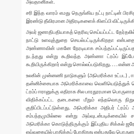
அவதானிகள்.
சரி இந்த வாரம் எமது நெருங்கிய நட்பு நாட்டின் பிரச
இரண்டு தீவிரமான அதிரடிகளைக் கிளப்பி விட்டிருக்க
அவர் ஜனாதிபதியாகத் தெரிவு செய்யப்பட்ட தேர்தல
நாட்டு உளவுத்துறை செயல்பட்டிருக்கிறதா என்பத
அண்ணாவின் மகனே நேரடியாக சம்பந்தப்பட்டிருப்ப
நடந்தது என்று கூறிவந்த அண்ணா ட்ரம்ப் இப
கூறியிருக்கிறார் என்று சொல்லப்படுகிறது. . . . என
உலகின் முன்னணி நாடுகளும் (அமெரிக்கா உட்பட) , ஈர
தன்னிச்சையாக அமெரிக்காவை வெளியெடுத்துக்
ட்ரம்ப் ஈரானுக்கு எதிராக சில பாரதூரமான பொருளா
விதிக்கப்பட்ட தடைகளை மீறும் எந்தவொரு நிறு
குறிப்பிடப்பட்டுள்ளது. அமெரிக்கா அதிபர் ட்ர
சம்பந்தமுமில்லை என்று அவ்வுடன்படிக்கையில் சம
அமெரிக்கா கொடுத்திருக்கும் இப்புதிய சிக்கல் ஜ
எவ்வகையில் பாதிக்கப் போகிறது என்பதுவே பொருளா