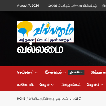
Skip
August 7, 2026
16ஆம் ஆண்டில் வல்லமை மின்னிதழ்
நி
to
content
வல்லமை
செய்திகள்
இலக்கியம்
ஆய்வுக் க
இலக்கியம்
காணொலி
மேலும்
மின்னூல்கள்
மேலும் 1
HOME
இங்கிலாந்திலிருந்து ஒரு மடல் . . . . (280)