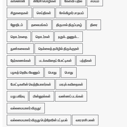
காணொலி
கிரேசி மொழிகள்
கேள்வி-பதில்
சமயம்
சிறுகதைகள்
செய்திகள்
சேக்கிழார் பா நயம்
ஜோதிடம்
தலையங்கம்
திருமால் திருப்புகழ்
திரை
தொடர்கதை
தொடர்கள்
நறுக்..துணுக்...
நுண்கலைகள்
நெல்லைத் தமிழில் திருக்குறள்
நேர்காணல்கள்
படக்கவிதைப் போட்டிகள்
பத்திகள்
பழகத் தெரிய வேணும்
பொது
பொது
போட்டிகளின் வெற்றியாளர்கள்
மரபுக் கவிதைகள்
மறு பகிர்வு
மின்னூல்கள்
வண்ணப் படங்கள்
வல்லமையாளர் விருது!
வல்லமையாளர் விருது பெற்றோரின் பட்டியல்
வார ராசி பலன்