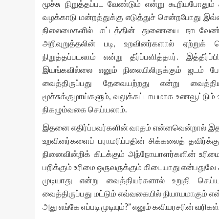
மூச்சு நிறுத்தப்பட வேண்டும் என்று கூறியபோதும
வழக்காடு மன்றத்துக்கு எடுத்துச் சென்றபோது இவ்வ
நிலைமைகளில் சட்டத்தின் துணையை நாடவேண்ட
அறிவுறுத்தலின் படி, உறவினர்களால் ஏற்றுக்
நிறுத்தப்படலாம் என்று தீர்ப்பளித்தார். இத்த
இயங்கவில்லை எனும் நிலையிலிருக்கும் ஜடம் 
வைத்திருப்பது தேவையற்றது என்று வைத்திய
மூச்சுக்குழாய்களும், வலுக்கட்டாயமாக உணவூட்டும
நிகழும்வகை செய்யலாம்.
இதனை எதிர்ப்பவர்களின் வாதம் என்னவென்றால் இத
உறவினர்களைப் பராமரிப்பதின் சிக்கலைத் தவிர்க்
நினைவின்றிக் கிடக்கும் அந்நோயாளர்களின் உரிம
பறிக்கும் உரிமை ஒருவருக்கும் கிடையாது என்பதுவ
முடியாது என்று வைத்தியர்களால் உறுதி செய
வைத்திருப்பது மட்டும் எவ்வகையில் நியாயமாகும் 
அது எங்கே எப்படி முடியும்?” எனும் கவியரசரின் வரி