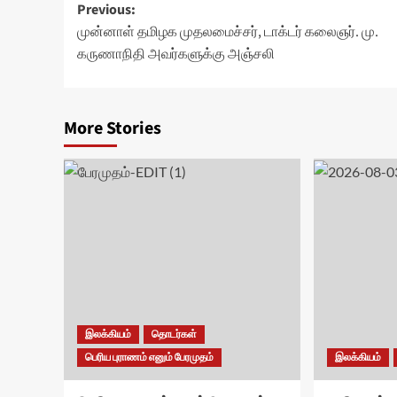
Post
Previous:
முன்னாள் தமிழக முதலமைச்சர், டாக்டர் கலைஞர். மு.
navigation
கருணாநிதி அவர்களுக்கு அஞ்சலி
More Stories
இலக்கியம்
தொடர்கள்
பெரிய புராணம் எனும் பேரமுதம்
இலக்கியம்