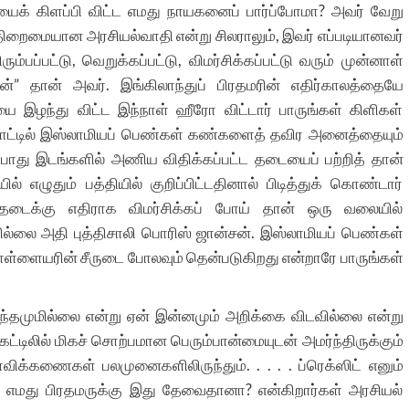
சையைக் கிளப்பி விட்ட எமது நாயகனைப் பார்ப்போமா? அவர் வேறு
 திறைமையான அரசியல்வாதி என்று சிலராலும், இவர் எப்படியானவர்
ரும்பப்பட்டு, வெறுக்கப்பட்டு, விமர்சிக்கப்பட்டு வரும் முன்னாள்
ன்” தான் அவர். இங்கிலாந்துப் பிரதமரின் எதிர்காலத்தையே
ை இழந்து விட்ட இந்நாள் ஹீரோ விட்டார் பாருங்கள் கிளிகள்
 நாட்டில் இஸ்லாமியப் பெண்கள் கண்களைத் தவிர அனைத்தையும்
பொது இடங்களில் அணிய விதிக்கப்பட்ட தடையைப் பற்றித் தான்
ல் எழுதும் பத்தியில் குறிப்பிட்டதினால் பிடித்துக் கொண்டார்
டைக்கு எதிராக விமர்சிக்கப் போய் தான் ஒரு வலையில்
யில்லை அதி புத்திசாலி பொரிஸ் ஜான்சன். இஸ்லாமியப் பெண்கள்
கொள்ளையரின் சீருடை போலவும் தென்படுகிறது என்றாரே பாருங்கள்
்பந்தமுமில்லை என்று ஏன் இன்னமும் அறிக்கை விடவில்லை என்று
்கட்டிலில் மிகச் சொற்பமான பெரும்பான்மையுடன் அமர்ந்திருக்கும்
விக்கணைகள் பலமுனைகளிலிருந்தும். . . . . ப்ரெக்ஸிட் எனும்
ும் எமது பிரதமருக்கு இது தேவைதானா? என்கிறார்கள் அரசியல்