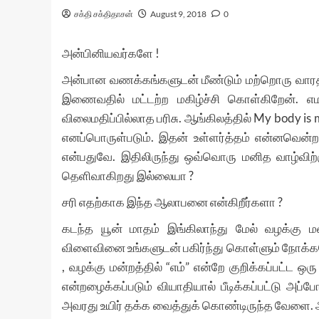
சக்தி சக்திதாசன்
August 9, 2018
0
அன்பினியவர்களே !
அன்பான வணக்கங்களுடன் மீண்டும் மற்றொரு வாரத்தி
இணைவதில் மட்டற்ற மகிழ்ச்சி கொள்கிறேன். எ
விலைமதிப்பில்லாத பரிசு. ஆங்கிலத்தில் My body 
எனப்பொருள்படும். இதன் உள்ளர்த்தம் என்னவென்
என்பதுவே. இதிலிருந்து ஒவ்வொரு மனித வாழ்விற்
தெளிவாகிறது இல்லையா ?
சரி எதற்காக இந்த ஆலாபனை என்கிறீர்களா ?
கடந்த யூன் மாதம் இங்கிலாந்து மேல் வழக்கு மன்
விளைவினை உங்களுடன் பகிர்ந்து கொள்ளும் நோக்க
, வழக்கு மன்றத்தில் “எம்” என்றே குறிக்கப்பட்
என்றழைக்கப்படும் வியாதியால் பீடிக்கப்பட்டு அப்
அவரது உயிர் தக்க வைத்துக் கொண்டிருந்த வேளை. 