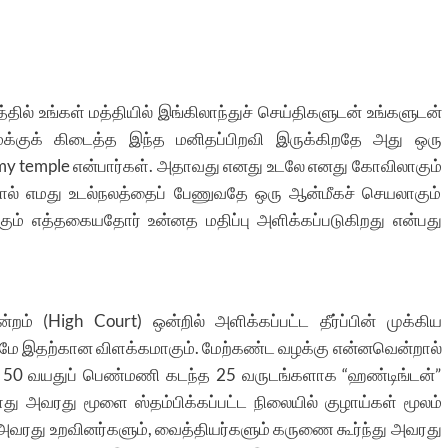
ல் உங்கள் மத்தியில் இங்கிலாந்துச் செய்திகளுடன் உங்களுடன்
மக்குக் கிடைத்த இந்த மனிதப்பிறவி இருக்கிறதே அது ஒரு
is my temple என்பார்கள். அதாவது எனது உடலே எனது கோவிலாகும்
றால் எமது உடல்நலத்தைப் பேணுவதே ஒரு ஆன்மீகச் செயலாகும்
கும் எத்தகையதோர் உன்னத மதிப்பு அளிக்கப்படுகிறது என்பது
றம் (High Court) ஒன்றில் அளிக்கப்பட்ட தீர்ப்பின் முக்கிய
மே இதற்கான விளக்கமாகும். மேற்கண்ட வழக்கு என்னவென்றால்
ட ஒரு 50 வயதுப் பெண்மணி கடந்த 25 வருடங்களாக “ஹண்டிங்டன்”
போது அவரது மூளை ஸ்தம்பிக்கப்பட்ட நிலையில் குழாய்கள் மூலம்
அவரது உறவினர்களும், வைத்தியர்களும் கருணை கூர்ந்து அவரது