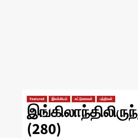
Featured
இலக்கியம்
கட்டுரைகள்
பத்திகள்
இங்கிலாந்திலிருந்த
(280)