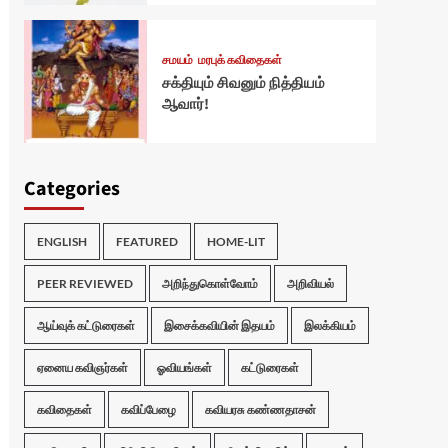
சமயம்
மரபுக் கவிதைகள்
சக்தியும் சிவனும் நித்தியம்
ஆவார்!
Categories
ENGLISH
FEATURED
HOME-LIT
PEER REVIEWED
அறிந்துகொள்வோம்
அறிவியல்
ஆய்வுக் கட்டுரைகள்
இசைக்கவியின் இதயம்
இலக்கியம்
ஏனைய கவிஞர்கள்
ஓவியங்கள்
கட்டுரைகள்
கவிதைகள்
கவிப்பேழை
கவியரசு கண்ணதாசன்