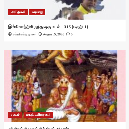
செய்திகள்
வரலாறு
இங்கிலாந்திலிருந்து ஒரு மடல் – 315 (பகுதி-1)
சக்தி சக்திதாசன்
August 5, 2026
0
சமயம்
மரபுக் கவிதைகள்