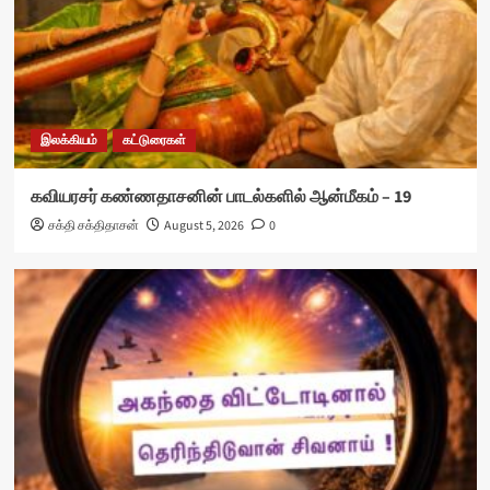
இலக்கியம்
கட்டுரைகள்
கவியரசர் கண்ணதாசனின் பாடல்களில் ஆன்மீகம் – 19
சக்தி சக்திதாசன்
August 5, 2026
0