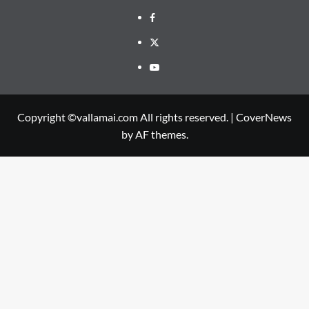
Facebook
Twitter
Youtube
Copyright ©vallamai.com All rights reserved.
|
CoverNews
by AF themes.