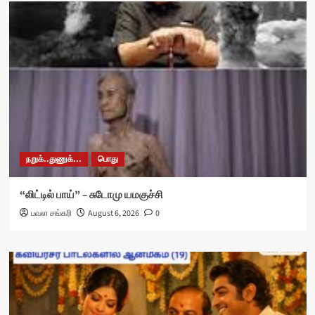
நறுக்..துணுக்...
பொது
“லிட்டில் பாய்” – சுடோமு யமகுச்சி
பவள சங்கரி
August 6, 2026
0