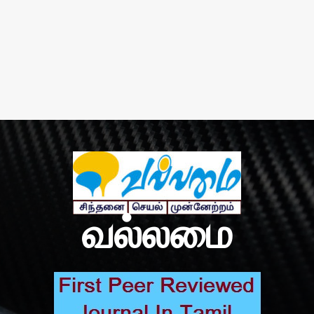
வல்லமை