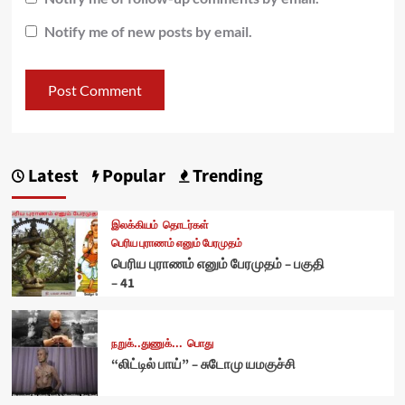
Notify me of new posts by email.
Latest
Popular
Trending
இலக்கியம்
தொடர்கள்
பெரிய புராணம் எனும் பேரமுதம்
பெரிய புராணம் எனும் பேரமுதம் – பகுதி
– 41
நறுக்..துணுக்...
பொது
“லிட்டில் பாய்” – சுடோமு யமகுச்சி