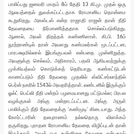
பாலிப்பது ஜனவரி மாதம் 8ம் தேதி 13 கி.மு. முதல் ஒரு
ஆலயத்தைல் துவக்கப்பட்டதாக ரோமானிய தொன்மை
கூறுகிறது. அகஸ்டஸ் என்ற ராஜாதி ராஜன் தான் நீதி
தேவதையை நிர்மாணித்ததாக சொல்லப்படுகிறது.
ஆனால், அவள் திறந்தக் கண்ணிளாள். கி.பி. 16ம்
நூற்றாண்டில் தான் அவளது கண்மலர்கள் மூடப்பட்டன,
பாரபக்ஷமில்லால் இயங்குபவள் என்பதை முன்னிறுத்த.
அவளுக்கு செல்வம், அதிகாரம், பதவி ஆகியவற்றுக்கு
முக்கியத்வம் கொடுக்கத் தெரியாது. கண்கட்டுடன்
காணப்படும் நீதி தேவதை முதலில் ஸ்விட்சர்லாந்தில்
பெர்ன் நகரில் 1543ல் அவதரித்தாள். லண்டனில் இருக்கும்
ஓல்ட் பெய்லி நீதி மன்றம் பழமையானது மட்டுமல்ல; பிரபல
வழக்குகள் அங்கு மன்றாடப்பட்டன. அங்கு அருள்
பாலிக்கும் நீதி தேவதைக்கு ‘கண்மூடி’ கிடையாது. அந்த
கோர்ட்டாரின் தலபுராணம் நல்லதொரு விளக்கம்
தருகிறது. புராதன ரோமானிய தேவதை விழிப்புடன் தான்
இருந்தாள். அவள் ஒரு கன்னிகை தேவதை என்பதால்