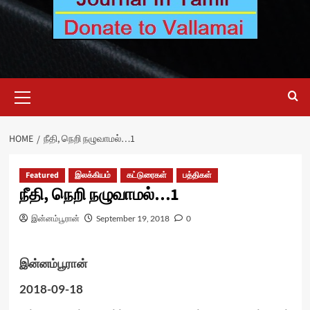
Primary
Menu
HOME
நீதி, நெறி நழுவாமல்…1
Featured
இலக்கியம்
கட்டுரைகள்
பத்திகள்
நீதி, நெறி நழுவாமல்…1
இன்னம்பூரான்
September 19, 2018
0
இன்னம்பூரான்
2018-09-18