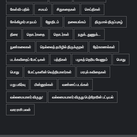
கேள்வி-பதில்
சமயம்
சிறுகதைகள்
செய்திகள்
சேக்கிழார் பா நயம்
ஜோதிடம்
தலையங்கம்
திருமால் திருப்புகழ்
திரை
தொடர்கதை
தொடர்கள்
நறுக்..துணுக்...
நுண்கலைகள்
நெல்லைத் தமிழில் திருக்குறள்
நேர்காணல்கள்
படக்கவிதைப் போட்டிகள்
பத்திகள்
பழகத் தெரிய வேணும்
பொது
பொது
போட்டிகளின் வெற்றியாளர்கள்
மரபுக் கவிதைகள்
மறு பகிர்வு
மின்னூல்கள்
வண்ணப் படங்கள்
வல்லமையாளர் விருது!
வல்லமையாளர் விருது பெற்றோரின் பட்டியல்
வார ராசி பலன்