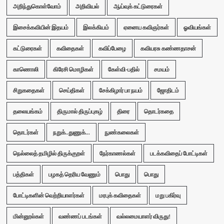
அறிந்துகொள்வோம்
அறிவியல்
ஆய்வுக் கட்டுரைகள்
இசைக்கவியின் இதயம்
இலக்கியம்
ஏனைய கவிஞர்கள்
ஓவியங்கள்
கட்டுரைகள்
கவிதைகள்
கவிப்பேழை
கவியரசு கண்ணதாசன்
காணொலி
கிரேசி மொழிகள்
கேள்வி-பதில்
சமயம்
சிறுகதைகள்
செய்திகள்
சேக்கிழார் பா நயம்
ஜோதிடம்
தலையங்கம்
திருமால் திருப்புகழ்
திரை
தொடர்கதை
தொடர்கள்
நறுக்..துணுக்...
நுண்கலைகள்
நெல்லைத் தமிழில் திருக்குறள்
நேர்காணல்கள்
படக்கவிதைப் போட்டிகள்
பத்திகள்
பழகத் தெரிய வேணும்
பொது
பொது
போட்டிகளின் வெற்றியாளர்கள்
மரபுக் கவிதைகள்
மறு பகிர்வு
மின்னூல்கள்
வண்ணப் படங்கள்
வல்லமையாளர் விருது!