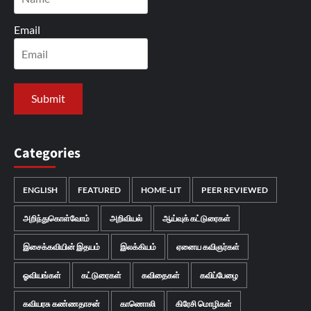
Email
Categories
ENGLISH
FEATURED
HOME-LIT
PEER REVIEWED
அறிந்துகொள்வோம்
அறிவியல்
ஆய்வுக் கட்டுரைகள்
இசைக்கவியின் இதயம்
இலக்கியம்
ஏனைய கவிஞர்கள்
ஓவியங்கள்
கட்டுரைகள்
கவிதைகள்
கவிப்பேழை
கவியரசு கண்ணதாசன்
காணொலி
கிரேசி மொழிகள்