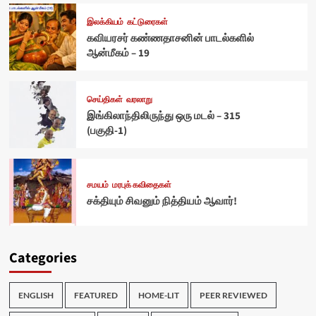
இலக்கியம்
கட்டுரைகள்
கவியரசர் கண்ணதாசனின் பாடல்களில்
ஆன்மீகம் – 19
செய்திகள்
வரலாறு
இங்கிலாந்திலிருந்து ஒரு மடல் – 315
(பகுதி-1)
சமயம்
மரபுக் கவிதைகள்
சக்தியும் சிவனும் நித்தியம் ஆவார்!
Categories
ENGLISH
FEATURED
HOME-LIT
PEER REVIEWED