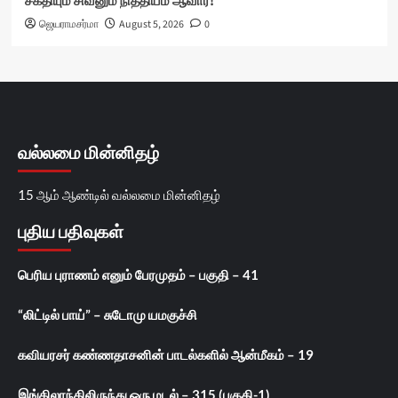
சக்தியும் சிவனும் நித்தியம் ஆவார்!
ஜெயராமசர்மா
August 5, 2026
0
வல்லமை மின்னிதழ்
15 ஆம் ஆண்டில் வல்லமை மின்னிதழ்
புதிய பதிவுகள்
பெரிய புராணம் எனும் பேரமுதம் – பகுதி – 41
“லிட்டில் பாய்” – சுடோமு யமகுச்சி
கவியரசர் கண்ணதாசனின் பாடல்களில் ஆன்மீகம் – 19
இங்கிலாந்திலிருந்து ஒரு மடல் – 315 (பகுதி-1)