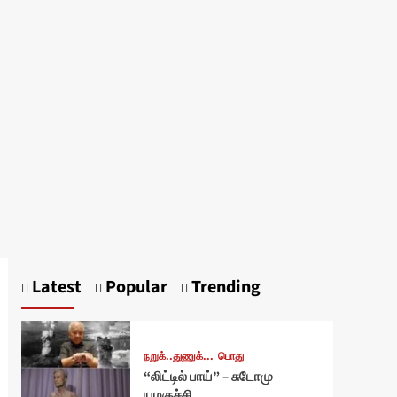
Latest
Popular
Trending
நறுக்..துணுக்...
பொது
“லிட்டில் பாய்” – சுடோமு
யமகுச்சி