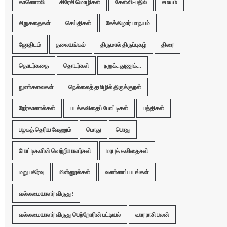
காணொலி
கிரேசி மொழிகள்
கேள்வி-பதில்
சமயம்
சிறுகதைகள்
செய்திகள்
சேக்கிழார் பா நயம்
ஜோதிடம்
தலையங்கம்
திருமால் திருப்புகழ்
திரை
தொடர்கதை
தொடர்கள்
நறுக்..துணுக்...
நுண்கலைகள்
நெல்லைத் தமிழில் திருக்குறள்
நேர்காணல்கள்
படக்கவிதைப் போட்டிகள்
பத்திகள்
பழகத் தெரிய வேணும்
பொது
பொது
போட்டிகளின் வெற்றியாளர்கள்
மரபுக் கவிதைகள்
மறு பகிர்வு
மின்னூல்கள்
வண்ணப் படங்கள்
வல்லமையாளர் விருது!
வல்லமையாளர் விருது பெற்றோரின் பட்டியல்
வார ராசி பலன்