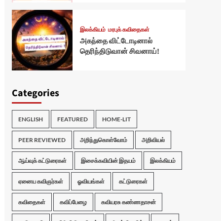
இலக்கியம்
மரபுக் கவிதைகள்
அகந்தை விட்டோடினால்
தெரிந்திடுவான் சிவனாய்!
Categories
ENGLISH
FEATURED
HOME-LIT
PEER REVIEWED
அறிந்துகொள்வோம்
அறிவியல்
ஆய்வுக் கட்டுரைகள்
இசைக்கவியின் இதயம்
இலக்கியம்
ஏனைய கவிஞர்கள்
ஓவியங்கள்
கட்டுரைகள்
கவிதைகள்
கவிப்பேழை
கவியரசு கண்ணதாசன்