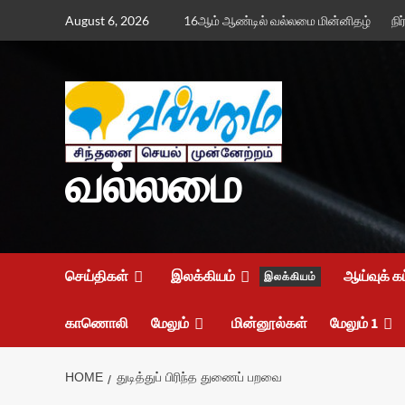
Skip
August 6, 2026
16ஆம் ஆண்டில் வல்லமை மின்னிதழ்
நி
to
content
வல்லமை
செய்திகள்
இலக்கியம்
ஆய்வுக் க
இலக்கியம்
காணொலி
மேலும்
மின்னூல்கள்
மேலும் 1
HOME
துடித்துப் பிரிந்த துணைப் பறவை