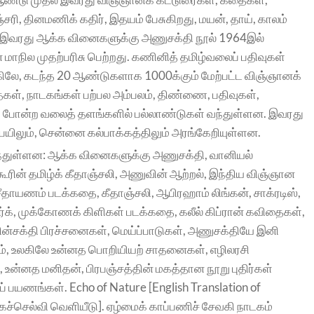
ரி, தினமணிக் கதிர், இதயம் பேசுகிறது, மயன், தாய், காலம்
 இவரது ஆக்க வினைகளுக்கு அணுசக்தி நூல் 1964இல்
ாநில முதற்பரிசு பெற்றது. கணினித் தமிழ்வலைப் பதிவுகள்
உலகிலே, கடந்த 20 ஆண்டுகளாக 1000க்கும் மேற்பட்ட விஞ்ஞானக்
ள், நாடகங்கள் பற்பல அம்பலம், திண்ணை, பதிவுகள்,
 போன்ற வலைத் தளங்களில் பல்லாண்டுகள் வந்துள்ளன. இவரது
பையிலும், சென்னை கல்பாக்கத்திலும் அரங்கேறியுள்ளன.
்துள்ளன: ஆக்க வினைகளுக்கு அணுசக்தி, வானியல்
ரின் தமிழ்க் கீதாஞ்சலி, அணுவின் ஆற்றல், இந்திய விஞ்ஞான
தாயணம் படக்கதை, கீதாஞ்சலி, ஆபிரஹாம் லிங்கன், சாக்ரடிஸ்,
க், முக்கோணக் கிளிகள் படக்கதை, கலீல் கிப்ரான் கவிதைகள்,
ன்சக்தி பிரச்சனைகள், மெய்ப்பாடுகள், அணுசக்தியே இனி
கம், உலகிலே உன்னத பொறியியற் சாதனைகள், எழிலரசி
, உன்னத மனிதன், பிரபஞ்சத்தின் மகத்தான நூறு புதிர்கள்
் பயணங்கள். Echo of Nature [English Translation of
்செல்வி வெளியீடு]. ஏழ்மைக் காப்பணிச் சேவகி நாடகம்