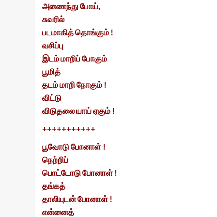
அணைந்து போய்,
சுவரில்
படமாகித் தொங்கும் !
வசிப்பு
இடம் மாறிப் போகும்
பூமித்
தடம் மாறி நோகும் !
விட்டு
விடுதலை யாய் ஏகும் !
+++++++++++
பூவோடு போனாள் !
நெற்றிப்
பொட்டோடு போனாள் !
தங்கத்
தாலியுடன் போனாள் !
என்னைத்