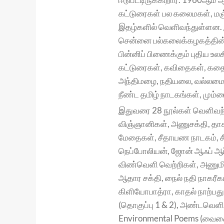
கட்டுரைகள் பல கலைமகள், மஞ்ச
இதழ்களில் வெளிவந்துள்ளன.
சென்னை பல்கலைக்கழகத்தின் ம
பின்னிப் பிணைக்கும் புதிய 
கட்டுரைகள், கவிதைகள், கதைக
அந்திமழை, நதியலை, வல்லமை
நீண்ட தமிழ் நாடகங்கள், மும்
இதுவரை 28 நூல்கள் வெளிவந
விஞ்ஞானிகள், அணுசக்தி, தாகூ
மேதைகள், சீதாயண நாடகம், சீ
நெப்போலியன், ஜோன் ஆஃப் ஆர்
விண்வெளி வெற்றிகள், அணுமி
ஆதார சக்தி, நைல் நதி நாகரீ
கிளியோபாத்ரா, காதல் நாற்பது
(தொகுப்பு 1 & 2), அண்டவெளிப
Environmental Poems (வைகைச