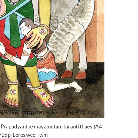
Prapadyanthe mayametam taranti thaey )A4
2dpi Lores wcol -wm