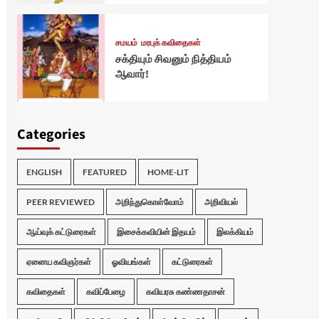
சமயம்
மரபுக் கவிதைகள்
சக்தியும் சிவனும் நித்தியம்
ஆவார்!
Categories
ENGLISH
FEATURED
HOME-LIT
PEER REVIEWED
அறிந்துகொள்வோம்
அறிவியல்
ஆய்வுக் கட்டுரைகள்
இசைக்கவியின் இதயம்
இலக்கியம்
ஏனைய கவிஞர்கள்
ஓவியங்கள்
கட்டுரைகள்
கவிதைகள்
கவிப்பேழை
கவியரசு கண்ணதாசன்