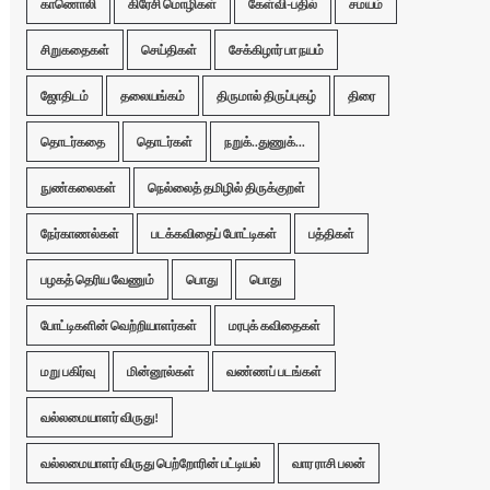
காணொலி
கிரேசி மொழிகள்
கேள்வி-பதில்
சமயம்
சிறுகதைகள்
செய்திகள்
சேக்கிழார் பா நயம்
ஜோதிடம்
தலையங்கம்
திருமால் திருப்புகழ்
திரை
தொடர்கதை
தொடர்கள்
நறுக்..துணுக்...
நுண்கலைகள்
நெல்லைத் தமிழில் திருக்குறள்
நேர்காணல்கள்
படக்கவிதைப் போட்டிகள்
பத்திகள்
பழகத் தெரிய வேணும்
பொது
பொது
போட்டிகளின் வெற்றியாளர்கள்
மரபுக் கவிதைகள்
மறு பகிர்வு
மின்னூல்கள்
வண்ணப் படங்கள்
வல்லமையாளர் விருது!
வல்லமையாளர் விருது பெற்றோரின் பட்டியல்
வார ராசி பலன்