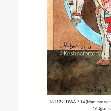
181129 -DWA 7 14 (Mameva yae 
160gsm -7