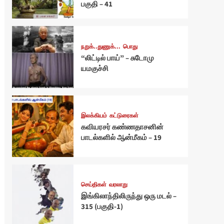
பகுதி – 41
நறுக்..துணுக்...
பொது
“லிட்டில் பாய்” – சுடோமு
யமகுச்சி
இலக்கியம்
கட்டுரைகள்
கவியரசர் கண்ணதாசனின்
பாடல்களில் ஆன்மீகம் – 19
செய்திகள்
வரலாறு
இங்கிலாந்திலிருந்து ஒரு மடல் –
315 (பகுதி-1)