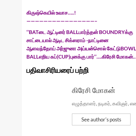
கிருஷ்கெயில் உவாச…..!
————————————————–
‘’BATடை ஆட்டினர் BALLபார்த்தன் BOUNDRYக்கு
சாட்டையால் ஆடிட சிக்ஸராம் -நாட்டினை
ஆளவந்தோய் அர்ஜுனா அய்யன்சொல் கேட்டுBOW
BALLஎறிய கப்(CUP)புனக்கு பார்’’….கிரேசி மோகன்…
பதிவாசிரியரைப் பற்றி
கிரேசி மோகன்
எழுத்தாளர், நடிகர், கவிஞர்,
See author's posts