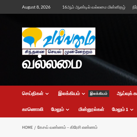
Skip
August 8, 2026
16ஆம் ஆண்டில் வல்லமை மின்னிதழ்
நி
to
content
வல்லமை
செய்திகள்
இலக்கியம்
ஆய்வுக் க
இலக்கியம்
காணொலி
மேலும்
மின்னூல்கள்
மேலும் 1
HOME
கேசவ் வண்ணம் – கிரேசி எண்ணம்