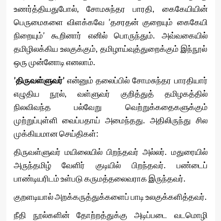
உணர்த்தியதுபோல், சோமசுந்தர பாரதி, கைகேயியின்
பெருமைகளை விளக்கவே ’தசரதன் குறையும் கைகேயி
நிறையும்’ கூறினார் எனில் பொருந்தும். அவ்வகையில்
தமிழிலக்கிய உலகுக்கும், தமிழாய்வுத்துறைக்கும் இந்நூல்
ஒரு முன்னோடி எனலாம்.
’திருவள்ளுவர்’
என்னும் தலைப்பில் சோமசுந்தர பாரதியார்
எழுதிய நூல், வள்ளுவர் குறித்துத் தமிழகத்தில்
நிலவிவந்த பல்வேறு வெற்றுக்கதைகளுக்கும்
முற்றுப்புள்ளி வைப்பதாய் அமைந்தது. அதிலிருந்து சில
முக்கியமான செய்திகள்:
திருவள்ளுவர் மயிலையில் பிறந்தவர் அல்லர். மதுரையில்
அருந்தமிழ் வேளிர் குடியில் பிறந்தவர். பண்டைப்
பாண்டியரிடம் உள்படு கருமத்தலைவராக இருந்தவர்.
குறளடியால் அறக்கருத்துக்களைப் பாடி உலகுக்களித்தவர்.
நீதி நூல்களின் தோற்றத்துக்கு அடிப்படை வடமொழி