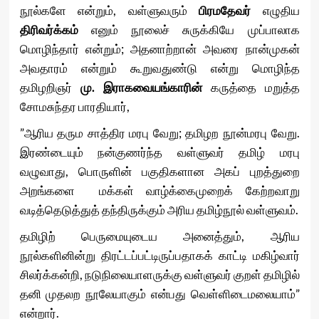
நூல்களே என்றும், வள்ளுவரும்
பிரமதேவர்
எழுதிய
திரிவர்க்கம்
எனும் நூலைச் சுருக்கியே முப்பாலாக
மொழிந்தார் என்றும்; அதனாற்றான் அவரை நான்முகன்
அவதாரம் என்றும் கூறுவதுண்டு என்று மொழிந்த
தமிழறிஞர்
மு. இராகவையங்காரின்
கருத்தை மறுத்த
சோமசுந்தர பாரதியார்,
”ஆரிய தரும சாத்திர மரபு வேறு; தமிழற நூன்மரபு வேறு.
இரண்டையும் நன்குணர்ந்த வள்ளுவர் தமிழ் மரபு
வழுவாது, பொருளின் பகுதிகளான அகப் புறத்துறை
அறங்களை மக்கள் வாழ்க்கைமுறைக் கேற்றவாறு
வடித்தெடுத்துத் தந்திருக்கும் அரிய தமிழ்நூல் வள்ளுவம்.
தமிழிற் பெருமையுடைய அனைத்தும், ஆரிய
நூல்களினின்று திரட்டப்பட்டிருப்பதாகக் காட்டி மகிழ்வார்
சிலர்க்கன்றி, நடுநிலையாளருக்கு வள்ளுவர் குறள் தமிழில்
தனி முதலற நூலேயாகும் என்பது வெள்ளிடைமலையாம்”
என்றார்.