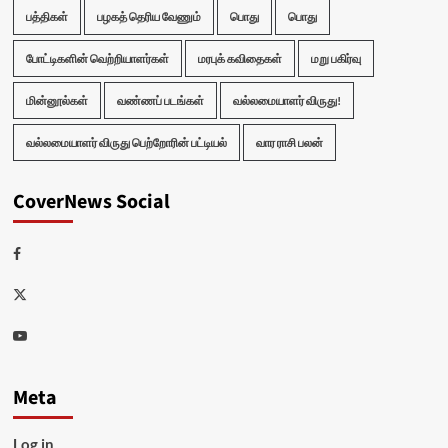
பத்திகள்
பழகத் தெரிய வேணும்
பொது
பொது
போட்டிகளின் வெற்றியாளர்கள்
மரபுக் கவிதைகள்
மறு பகிர்வு
மின்னூல்கள்
வண்ணப் படங்கள்
வல்லமையாளர் விருது!
வல்லமையாளர் விருது பெற்றோரின் பட்டியல்
வார ராசி பலன்
CoverNews Social
Facebook
Twitter
Youtube
Meta
Log in