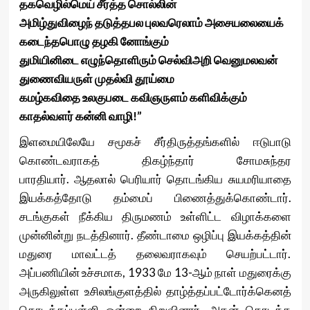
தகவெழில்மெய் சீர்த்த சொல்லின்
அமிழ்துவிழைந் தடுத்தபல புலவரெலாம் அசையலையைக்
கடைந்தபொழு தழகி னோங்கும்
துமியினிடை எழுந்தொளிரும் செல்விஅறி வெனுமலவன்
துணைவியருள் முதல்வி தூய்மை
கமழ்கவிதை உலகுபடை கவிஞருளம் களிவிக்கும்
காதல்வளர் கன்னி வாழி!”
இளமையிலேயே சமூகச் சீர்திருத்தங்களில் ஈடுபாடு
கொண்டவராகத் திகழ்ந்தார் சோமசுந்தர
பாரதியார். ஆதலால் பெரியார் தொடங்கிய சுயமரியாதை
இயக்கத்தோடு தம்மைப் பிணைத்துக்கொண்டார்.
சடங்குகள் நீக்கிய திருமணம் உள்ளிட்ட விழாக்களை
முன்னின்று நடத்தினார். தீண்டாமை ஒழிப்பு இயக்கத்தின்
மதுரை மாவட்டத் தலைவராகவும் செயற்பட்டார்.
அப்பணியின் உச்சமாக, 1933 மே 13-ஆம் நாள் மதுரைக்கு
அருகிலுள்ள உசிலங்குளத்தில் தாழ்த்தப்பட்டோர்க்கெனத்
தொடக்கப்பள்ளி ஒன்றை நிறுவினார். அதன் தொடக்க