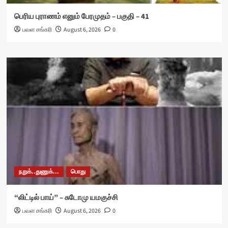
பெரிய புராணம் எனும் பேரமுதம் – பகுதி – 41
பவள சங்கரி
August 6, 2026
0
நறுக்..துணுக்...
பொது
“லிட்டில் பாய்” – சுடோமு யமகுச்சி
பவள சங்கரி
August 6, 2026
0