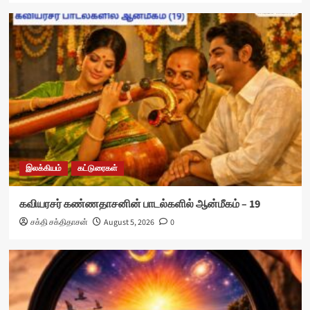
இலக்கியம்
கட்டுரைகள்
கவியரசர் கண்ணதாசனின் பாடல்களில் ஆன்மீகம் – 19
சக்தி சக்திதாசன்
August 5, 2026
0