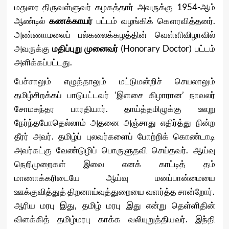
மதுரை திருவள்ளுவர் கழகத்தார் அவருக்கு 1954-ஆம்
ஆண்டில்
கணக்காயர்
பட்டம் வழங்கிக் கௌரவித்தனர்.
அண்ணாமலைப் பல்கலைக்கழத்தின் வெள்ளிவிழாவில்
அவருக்கு
மதிப்புறு முனைவர்
(Honorary Doctor) பட்டம்
அளிக்கப்பட்டது.
பேச்சாலும் எழுத்தாலும் மட்டுமன்றிச் செயலாலும்
தமிழ்சிறக்கப் பாடுபட்டவர் ’இளசை கிழாரான’ நாவலர்
சோமசுந்தர பாரதியார். தாய்த்தமிழுக்கு ஊறு
நேர்ந்தபோதெல்லாம் அதனை அஞ்சாது எதிர்த்து நின்ற
தீரர் அவர். தமிழ்ப் புலவர்களைப் போற்றிக் கொண்டாடி
அவர்கட்கு வேண்டுழிப் பொருளுதவி செய்தவர். ஆய்வு
நெறிமுறைகள் இவை எனக் காட்டித் தம்
மாணாக்கரிடையே ஆய்வு மனப்பான்மையை
ஊக்குவித்துத் திறனாய்வுத்துறையை வளர்த்த சான்றோர்.
ஆரிய மரபு இது, தமிழ் மரபு இது என்று தெள்ளிதின்
விளக்கித் தமிழ்மரபு காக்க வலியுறுத்தியவர். இந்தி