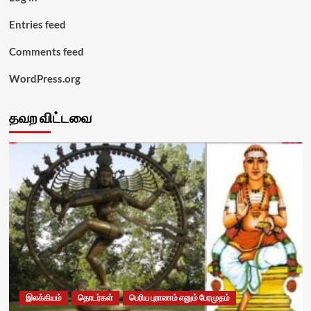
Entries feed
Comments feed
WordPress.org
தவற விட்டவை
இலக்கியம்
தொடர்கள்
பெரிய புராணம் எனும் பேரமுதம்