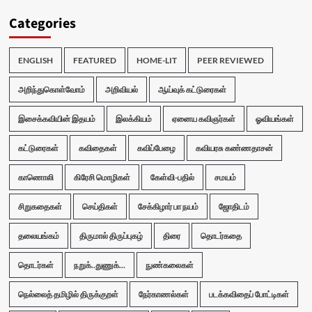
Categories
ENGLISH
FEATURED
HOME-LIT
PEER REVIEWED
அறிந்துகொள்வோம்
அறிவியல்
ஆய்வுக் கட்டுரைகள்
இசைக்கவியின் இதயம்
இலக்கியம்
ஏனைய கவிஞர்கள்
ஓவியங்கள்
கட்டுரைகள்
கவிதைகள்
கவிப்பேழை
கவியரசு கண்ணதாசன்
காணொலி
கிரேசி மொழிகள்
கேள்வி-பதில்
சமயம்
சிறுகதைகள்
செய்திகள்
சேக்கிழார் பா நயம்
ஜோதிடம்
தலையங்கம்
திருமால் திருப்புகழ்
திரை
தொடர்கதை
தொடர்கள்
நறுக்..துணுக்...
நுண்கலைகள்
நெல்லைத் தமிழில் திருக்குறள்
நேர்காணல்கள்
படக்கவிதைப் போட்டிகள்