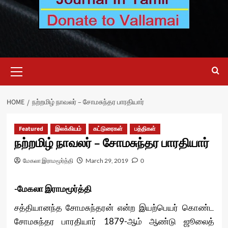
Primary
Menu
HOME
நற்றமிழ் நாவலர் – சோமசுந்தர பாரதியார்
Featured
இலக்கியம்
கட்டுரைகள்
பத்திகள்
நற்றமிழ் நாவலர் – சோமசுந்தர பாரதியார்
மேகலா இராமமூர்த்தி
March 29, 2019
0
-மேகலா இராமமூர்த்தி
சத்தியானந்த சோமசுந்தரன் என்ற இயற்பெயர் கொண்ட
சோமசுந்தர பாரதியார் 1879-ஆம் ஆண்டு ஜூலைத்