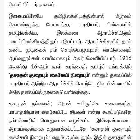
வெளியிட்டார் நாவலர்.
இளமையிலேயே தமிழிலக்கியத்தின்பால் ஆர்வம்
கொண்டிருந்த சோமசுந்தர பாரதியார், பின்னாளில்
தமிழிலக்கிய, இலக்கண ஆராய்ச்சியிலும்
படைப்பிலக்கியத்திலும் ஈடுபட்டார். ஆராய்ச்சிகளில் தாம்
கண்ட முடிவைத் தம் சொற்பொழிவுகள் வாயிலாகவும்
ஆய்வுநூல்கள் வாயிலாகவும் அவர் வெளியிட்டார். 1916
ஆகஸ்டு 16-ஆம் நாள் கரந்தைத் தமிழ்ச் சங்கத்தில்
’
தசரதன் குறையும் கைகேயி நிறையும்’
என்னும் தலைப்பில்
பாரதியார் ஆற்றிய ஆராய்ச்சிச் சொற்பொழிவு பின்னாளில்
அதே தலைப்பில் நூலாக வெளிவந்தது.
தசரதன் நல்லவன்; அவன் உயிருக்கே உலைவைத்த
மாபாதகியான கைகேயியே தீயவள் என்று கூறப்படுவதே
நம்மனோரின் பொதுவான வழக்கம். இவ்வுண்மையை
ஆராய்வதற்காக உருவாக்கப்பட்டதே ”தசரதன் குறையும்
கைகேயி நிறையும்” எனும் ஆய்வு நூல். இதில் தசரதனின்