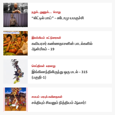
நறுக்..துணுக்...
பொது
“லிட்டில் பாய்” – சுடோமு யமகுச்சி
இலக்கியம்
கட்டுரைகள்
கவியரசர் கண்ணதாசனின் பாடல்களில்
ஆன்மீகம் – 19
செய்திகள்
வரலாறு
இங்கிலாந்திலிருந்து ஒரு மடல் – 315
(பகுதி-1)
சமயம்
மரபுக் கவிதைகள்
சக்தியும் சிவனும் நித்தியம் ஆவார்!