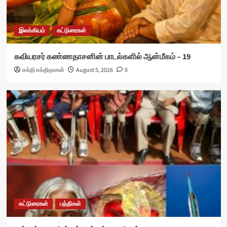
இலக்கியம்
கட்டுரைகள்
கவியரசர் கண்ணதாசனின் பாடல்களில் ஆன்மீகம் – 19
சக்தி சக்திதாசன்
August 5, 2026
0
கட்டுரைகள்
பத்திகள்