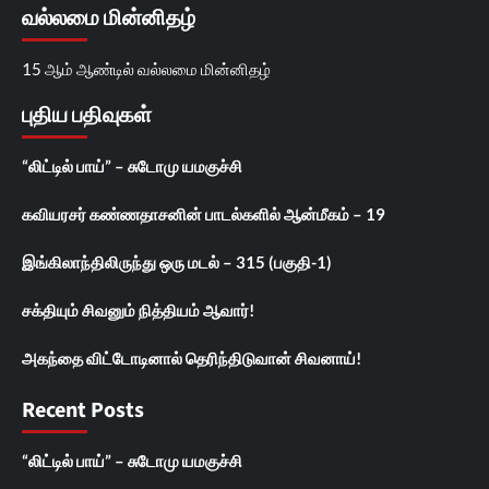
வல்லமை மின்னிதழ்
15 ஆம் ஆண்டில் வல்லமை மின்னிதழ்
புதிய பதிவுகள்
“லிட்டில் பாய்” – சுடோமு யமகுச்சி
கவியரசர் கண்ணதாசனின் பாடல்களில் ஆன்மீகம் – 19
இங்கிலாந்திலிருந்து ஒரு மடல் – 315 (பகுதி-1)
சக்தியும் சிவனும் நித்தியம் ஆவார்!
அகந்தை விட்டோடினால் தெரிந்திடுவான் சிவனாய்!
Recent Posts
“லிட்டில் பாய்” – சுடோமு யமகுச்சி