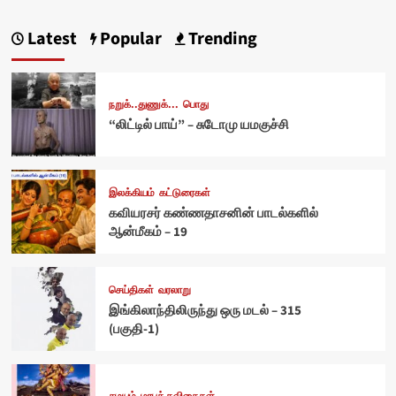
Latest
Popular
Trending
நறுக்..துணுக்...
பொது
“லிட்டில் பாய்” – சுடோமு யமகுச்சி
இலக்கியம்
கட்டுரைகள்
கவியரசர் கண்ணதாசனின் பாடல்களில்
ஆன்மீகம் – 19
செய்திகள்
வரலாறு
இங்கிலாந்திலிருந்து ஒரு மடல் – 315
(பகுதி-1)