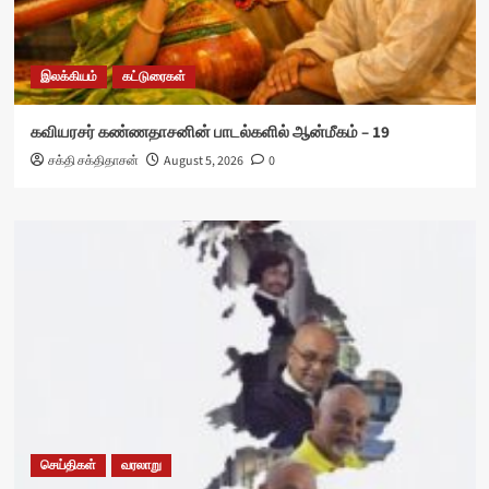
இலக்கியம்
கட்டுரைகள்
கவியரசர் கண்ணதாசனின் பாடல்களில் ஆன்மீகம் – 19
சக்தி சக்திதாசன்
August 5, 2026
0
செய்திகள்
வரலாறு