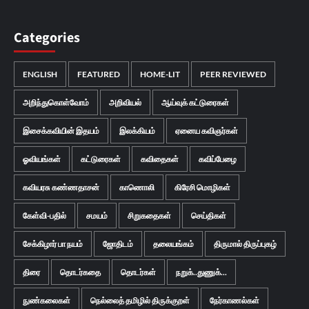
Categories
ENGLISH
FEATURED
HOME-LIT
PEER REVIEWED
அறிந்துகொள்வோம்
அறிவியல்
ஆய்வுக் கட்டுரைகள்
இசைக்கவியின் இதயம்
இலக்கியம்
ஏனைய கவிஞர்கள்
ஓவியங்கள்
கட்டுரைகள்
கவிதைகள்
கவிப்பேழை
கவியரசு கண்ணதாசன்
காணொலி
கிரேசி மொழிகள்
கேள்வி-பதில்
சமயம்
சிறுகதைகள்
செய்திகள்
சேக்கிழார் பா நயம்
ஜோதிடம்
தலையங்கம்
திருமால் திருப்புகழ்
திரை
தொடர்கதை
தொடர்கள்
நறுக்..துணுக்...
நுண்கலைகள்
நெல்லைத் தமிழில் திருக்குறள்
நேர்காணல்கள்