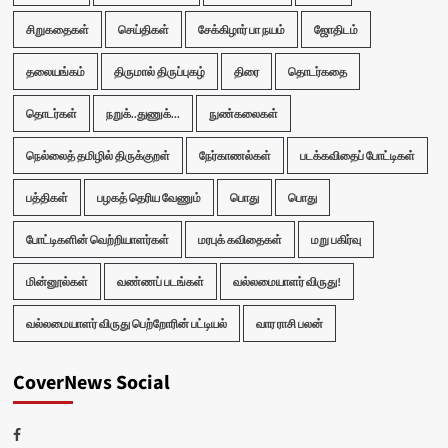
சிறுகதைகள்
செய்திகள்
சேக்கிழார் பா நயம்
ஜோதிடம்
தலையங்கம்
திருமால் திருப்புகழ்
திரை
தொடர்கதை
தொடர்கள்
நறுக்..துணுக்...
நுண்கலைகள்
நெல்லைத் தமிழில் திருக்குறள்
நேர்காணல்கள்
படக்கவிதைப் போட்டிகள்
பத்திகள்
பழகத் தெரிய வேணும்
பொது
பொது
போட்டிகளின் வெற்றியாளர்கள்
மரபுக் கவிதைகள்
மறு பகிர்வு
மின்னூல்கள்
வண்ணப் படங்கள்
வல்லமையாளர் விருது!
வல்லமையாளர் விருது பெற்றோரின் பட்டியல்
வார ராசி பலன்
CoverNews Social
Facebook