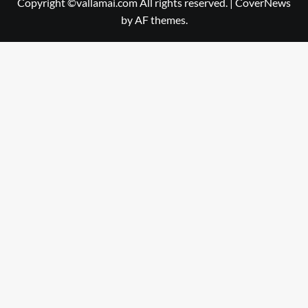
Copyright ©vallamai.com All rights reserved.
|
CoverNews
by AF themes.