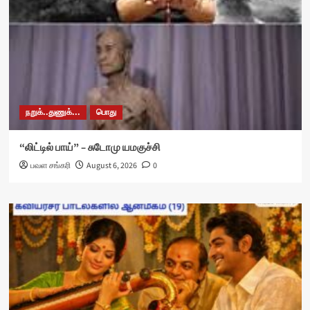
நறுக்..துணுக்...
பொது
“லிட்டில் பாய்” – சுடோமு யமகுச்சி
பவள சங்கரி
August 6, 2026
0