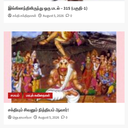
இங்கிலாந்திலிருந்து ஒரு மடல் – 315 (பகுதி-1)
சக்தி சக்திதாசன்
August 5, 2026
0
சமயம்
மரபுக் கவிதைகள்
சக்தியும் சிவனும் நித்தியம் ஆவார்!
ஜெயராமசர்மா
August 5, 2026
0