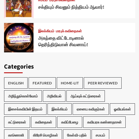
சமயம்
மரபுக் கவிதைகள்
சக்தியும் சிவனும் நித்தியம் ஆவார்!
இலக்கியம்
மரபுக் கவிதைகள்
அகந்தை விட்டோடினால்
தெரிந்திடுவான் சிவனாய்!
Categories
ENGLISH
FEATURED
HOME-LIT
PEER REVIEWED
அறிந்துகொள்வோம்
அறிவியல்
ஆய்வுக் கட்டுரைகள்
இசைக்கவியின் இதயம்
இலக்கியம்
ஏனைய கவிஞர்கள்
ஓவியங்கள்
கட்டுரைகள்
கவிதைகள்
கவிப்பேழை
கவியரசு கண்ணதாசன்
காணொலி
கிரேசி மொழிகள்
கேள்வி-பதில்
சமயம்