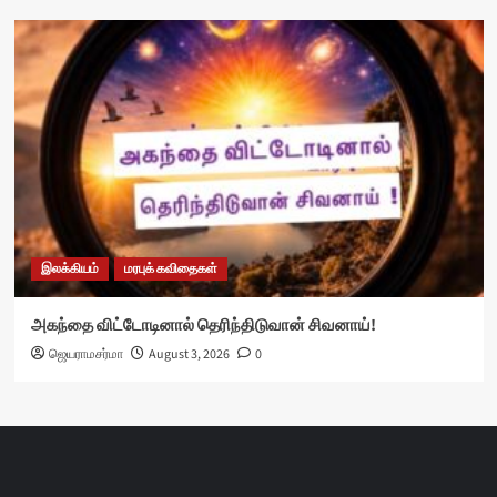
இலக்கியம்
மரபுக் கவிதைகள்
அகந்தை விட்டோடினால் தெரிந்திடுவான் சிவனாய்!
ஜெயராமசர்மா
August 3, 2026
0