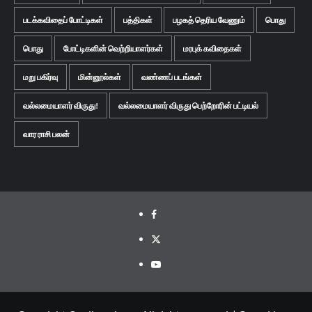
படக்கவிதைப் போட்டிகள்
பத்திகள்
பழகத் தெரிய வேணும்
பொது
பொது
போட்டிகளின் வெற்றியாளர்கள்
மரபுக் கவிதைகள்
மறு பகிர்வு
மின்னூல்கள்
வண்ணப் படங்கள்
வல்லமையாளர் விருது!
வல்லமையாளர் விருது பெற்றோரின் பட்டியல்
வார ராசி பலன்
Facebook
Twitter
Youtube