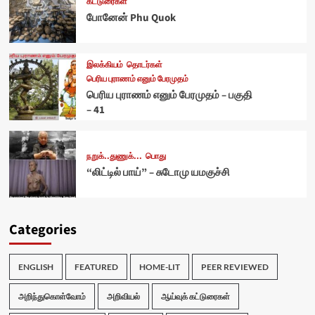
கட்டுரைகள்
போனேன் Phu Quok
இலக்கியம்
தொடர்கள்
பெரிய புராணம் எனும் பேரமுதம்
பெரிய புராணம் எனும் பேரமுதம் – பகுதி
– 41
நறுக்..துணுக்...
பொது
“லிட்டில் பாய்” – சுடோமு யமகுச்சி
Categories
ENGLISH
FEATURED
HOME-LIT
PEER REVIEWED
அறிந்துகொள்வோம்
அறிவியல்
ஆய்வுக் கட்டுரைகள்