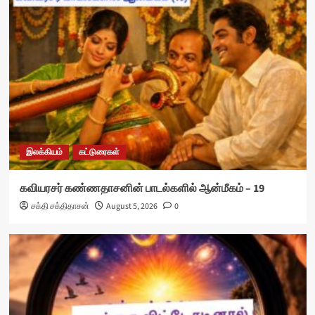
இலக்கியம்
கட்டுரைகள்
கவியரசர் கண்ணதாசனின் பாடல்களில் ஆன்மீகம் – 19
சக்தி சக்திதாசன்
August 5, 2026
0