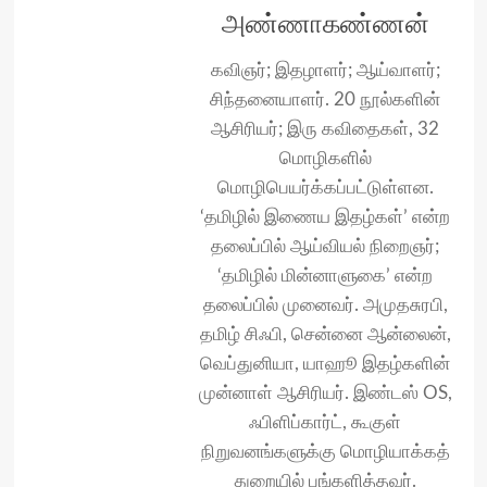
அண்ணாகண்ணன்
கவிஞர்; இதழாளர்; ஆய்வாளர்;
சிந்தனையாளர். 20 நூல்களின்
ஆசிரியர்; இரு கவிதைகள், 32
மொழிகளில்
மொழிபெயர்க்கப்பட்டுள்ளன.
‘தமிழில் இணைய இதழ்கள்’ என்ற
தலைப்பில் ஆய்வியல் நிறைஞர்;
‘தமிழில் மின்னாளுகை’ என்ற
தலைப்பில் முனைவர். அமுதசுரபி,
தமிழ் சிஃபி, சென்னை ஆன்லைன்,
வெப்துனியா, யாஹூ இதழ்களின்
முன்னாள் ஆசிரியர். இண்டஸ் OS,
ஃபிளிப்கார்ட், கூகுள்
நிறுவனங்களுக்கு மொழியாக்கத்
துறையில் பங்களித்தவர்.