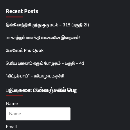
Recent Posts
இங்கிலாந்திலிருந்து ஒரு மடல் – 315 (பகுதி 2I)
மாசகற்றும் மாசக்தி யானவனே இறைவன்!
போனேன் Phu Quok
பெரிய புராணம் எனும் பேரமுதம் – பகுதி – 41
“லிட்டில் பாய்” – சுடோமு யமகுச்சி
பதிவுகளை மின்னஞ்சலில் பெற
Name
Email