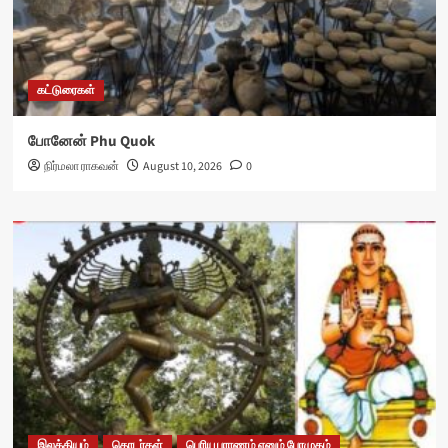
கட்டுரைகள்
போனேன் Phu Quok
நிர்மலா ராகவன்
August 10, 2026
0
இலக்கியம்
தொடர்கள்
பெரிய புராணம் எனும் பேரமுதம்