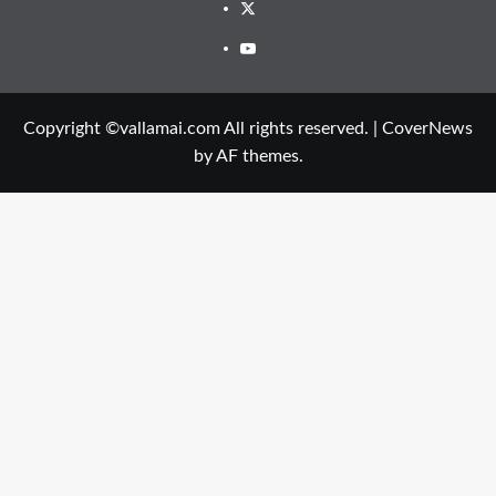
Twitter
Youtube
Copyright ©vallamai.com All rights reserved.
|
CoverNews
by AF themes.