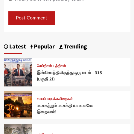
Latest
Popular
Trending
செய்திகள்
பத்திகள்
இங்கிலாந்திலிருந்து ஒரு மடல் – 315
(பகுதி 2I)
சமயம்
மரபுக் கவிதைகள்
மாசகற்றும் மாசக்தி யானவனே
இறைவன்!