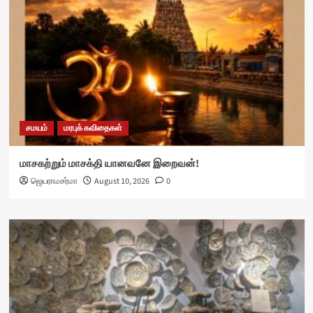
சமயம்
மரபுக் கவிதைகள்
மாசகற்றும் மாசக்தி யானவனே இறைவன்!
ஜெயராமசர்மா
August 10, 2026
0