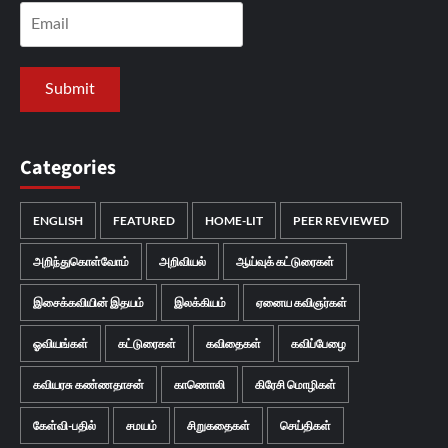
Categories
ENGLISH
FEATURED
HOME-LIT
PEER REVIEWED
அறிந்துகொள்வோம்
அறிவியல்
ஆய்வுக் கட்டுரைகள்
இசைக்கவியின் இதயம்
இலக்கியம்
ஏனைய கவிஞர்கள்
ஓவியங்கள்
கட்டுரைகள்
கவிதைகள்
கவிப்பேழை
கவியரசு கண்ணதாசன்
காணொலி
கிரேசி மொழிகள்
கேள்வி-பதில்
சமயம்
சிறுகதைகள்
செய்திகள்