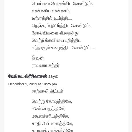
பொய்மை பொசுங்கிட வேண்டும்.
எண்ணிய எண்ணம்
உள்ளத்தில் உயர்ந்திட,
நெஞ்சுரம் நிமிர்ந்திட வேண்டும்.
தோல்விகளை விதைத்து
வெற்றிக்கனியை பறித்திட
எந்நாளும் உழைத்திட வேண்டும்….
இவன்
ராவணா சுந்தர்
வேங்கட ஸ்ரீநிவாசன்
says:
December 1, 2019 at 10:25 pm
நாற்காலி ஆட்டம்
வெற்று கோஷத்திலே,
வீண் வாதத்திலே,
மதமாச்சரியத்திலே,
சாதி அபிமானத்திலே,
சுயநலத் தாக்கத்திலே