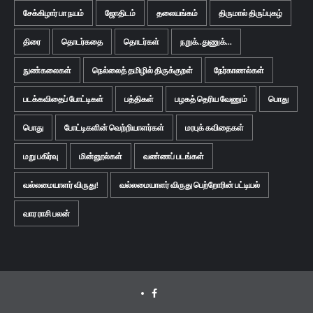
சேக்கிழார் பா நயம்
ஜோதிடம்
தலையங்கம்
திருமால் திருப்புகழ்
திரை
தொடர்கதை
தொடர்கள்
நறுக்..துணுக்...
நுண்கலைகள்
நெல்லைத் தமிழில் திருக்குறள்
நேர்காணல்கள்
படக்கவிதைப் போட்டிகள்
பத்திகள்
பழகத் தெரிய வேணும்
பொது
பொது
போட்டிகளின் வெற்றியாளர்கள்
மரபுக் கவிதைகள்
மறு பகிர்வு
மின்னூல்கள்
வண்ணப் படங்கள்
வல்லமையாளர் விருது!
வல்லமையாளர் விருது பெற்றோரின் பட்டியல்
வார ராசி பலன்
Facebook