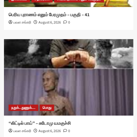
பெரிய புராணம் எனும் பேரமுதம் – பகுதி – 41
பவள சங்கரி
August 6, 2026
0
நறுக்..துணுக்...
பொது
“லிட்டில் பாய்” – சுடோமு யமகுச்சி
பவள சங்கரி
August 6, 2026
0