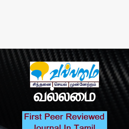
வல்லமை