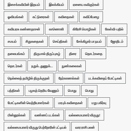
இசைக்கவியின் இதயம்
இலக்கியம்
ஏனைய கவிஞர்கள்
ஓவியங்கள்
கட்டுரைகள்
கவிதைகள்
கவிப்பேழை
கவியரசு கண்ணதாசன்
காணொலி
கிரேசி மொழிகள்
கேள்வி-பதில்
சமயம்
சிறுகதைகள்
செய்திகள்
சேக்கிழார் பா நயம்
ஜோதிடம்
தலையங்கம்
திருமால் திருப்புகழ்
திரை
தொடர்கதை
தொடர்கள்
நறுக்..துணுக்...
நுண்கலைகள்
நெல்லைத் தமிழில் திருக்குறள்
நேர்காணல்கள்
படக்கவிதைப் போட்டிகள்
பத்திகள்
பழகத் தெரிய வேணும்
பொது
பொது
போட்டிகளின் வெற்றியாளர்கள்
மரபுக் கவிதைகள்
மறு பகிர்வு
மின்னூல்கள்
வண்ணப் படங்கள்
வல்லமையாளர் விருது!
வல்லமையாளர் விருது பெற்றோரின் பட்டியல்
வார ராசி பலன்