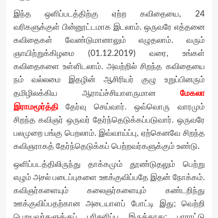
இந்த ஒளிப்படத்திற்கு ஏற்ற கவிதையை, 24
வரிகளுக்குள் பின்னூட்டமாக இடலாம். ஒருவரே எத்தனை
கவிதைகள் வேண்டுமானாலும் எழுதலாம். வரும்
ஞாயிற்றுக்கிழமை (01.12.2019) வரை, உங்கள்
கவிதைகளை உள்ளிடலாம். அவற்றில் சிறந்த கவிதையை
நம் வல்லமை இதழின் ஆசிரியர் குழு உறுப்பினரும்
மேகலா
தமிழிலக்கிய ஆராய்ச்சியாளருமான
இராமமூர்த்தி
தேர்வு செய்வார். ஒவ்வொரு வாரமும்
சிறந்த கவிஞர் ஒருவர் தேர்ந்தெடுக்கப்படுவார். ஒருவரே
பலமுறை பங்கு பெறலாம். இவ்வாய்ப்பு, ஏற்கெனவே சிறந்த
கவிஞராகத் தேர்ந்தெடுக்கப் பெற்றவர்களுக்கும் உண்டு.
ஒளிப்படத்திலிருந்து தாக்கமும் தூண்டுதலும் பெற்று
எழும் அசல் படைப்புகளை ஊக்குவிப்பதே இதன் நோக்கம்.
கவிஞர்களையும் கலைஞர்களையும் கண்டறிந்து
ஊக்குவிப்பதற்கான அடையாளப் போட்டி இது; வெற்றி
பெறுபவர்களுக்குப் பரிசளிப்பு இருக்காது; பாராட்டு