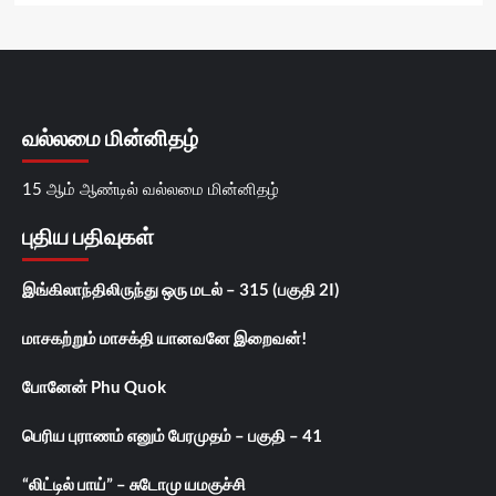
வல்லமை மின்னிதழ்
15 ஆம் ஆண்டில் வல்லமை மின்னிதழ்
புதிய பதிவுகள்
இங்கிலாந்திலிருந்து ஒரு மடல் – 315 (பகுதி 2I)
மாசகற்றும் மாசக்தி யானவனே இறைவன்!
போனேன் Phu Quok
பெரிய புராணம் எனும் பேரமுதம் – பகுதி – 41
“லிட்டில் பாய்” – சுடோமு யமகுச்சி