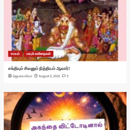
சமயம்
மரபுக் கவிதைகள்
சக்தியும் சிவனும் நித்தியம் ஆவார்!
ஜெயராமசர்மா
August 5, 2026
0