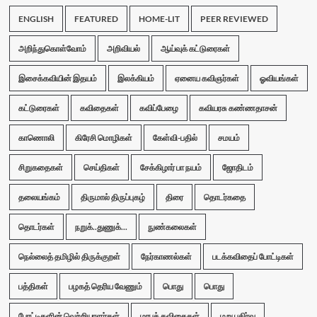
ENGLISH
FEATURED
HOME-LIT
PEER REVIEWED
அறிந்துகொள்வோம்
அறிவியல்
ஆய்வுக் கட்டுரைகள்
இசைக்கவியின் இதயம்
இலக்கியம்
ஏனைய கவிஞர்கள்
ஓவியங்கள்
கட்டுரைகள்
கவிதைகள்
கவிப்பேழை
கவியரசு கண்ணதாசன்
காணொலி
கிரேசி மொழிகள்
கேள்வி-பதில்
சமயம்
சிறுகதைகள்
செய்திகள்
சேக்கிழார் பா நயம்
ஜோதிடம்
தலையங்கம்
திருமால் திருப்புகழ்
திரை
தொடர்கதை
தொடர்கள்
நறுக்..துணுக்...
நுண்கலைகள்
நெல்லைத் தமிழில் திருக்குறள்
நேர்காணல்கள்
படக்கவிதைப் போட்டிகள்
பத்திகள்
பழகத் தெரிய வேணும்
பொது
பொது
போட்டிகளின் வெற்றியாளர்கள்
மரபுக் கவிதைகள்
மறு பகிர்வு