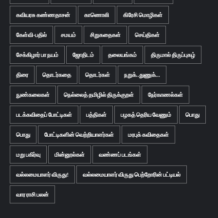
கவியரசு கண்ணதாசன்
காணொலி
கிரேசி மொழிகள்
கேள்வி-பதில்
சமயம்
சிறுகதைகள்
செய்திகள்
சேக்கிழார் பா நயம்
ஜோதிடம்
தலையங்கம்
திருமால் திருப்புகழ்
திரை
தொடர்கதை
தொடர்கள்
நறுக்..துணுக்...
நுண்கலைகள்
நெல்லைத் தமிழில் திருக்குறள்
நேர்காணல்கள்
படக்கவிதைப் போட்டிகள்
பத்திகள்
பழகத் தெரிய வேணும்
பொது
பொது
போட்டிகளின் வெற்றியாளர்கள்
மரபுக் கவிதைகள்
மறு பகிர்வு
மின்னூல்கள்
வண்ணப் படங்கள்
வல்லமையாளர் விருது!
வல்லமையாளர் விருது பெற்றோரின் பட்டியல்
வார ராசி பலன்