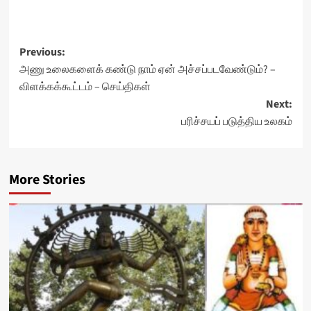
Post
Previous:
அணு உலைகளைக் கண்டு நாம் ஏன் அச்சப்படவேண்டும்? –
navigation
விளக்கக்கூட்டம் – செய்திகள்
Next:
பரிச்சயப் படுத்திய உலகம்
More Stories