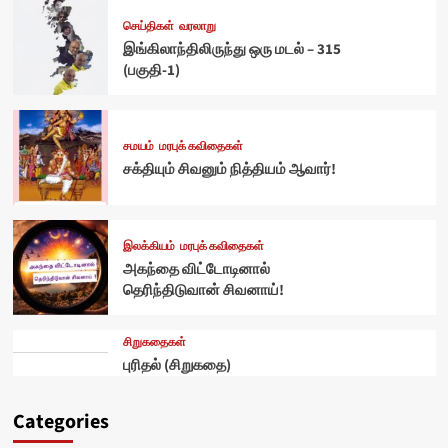
செய்திகள்
வரலாறு
இங்கிலாந்திலிருந்து ஒரு மடல் – 315
(பகுதி-1)
சமயம்
மரபுக் கவிதைகள்
சக்தியும் சிவனும் நித்தியம் ஆவார்!
இலக்கியம்
மரபுக் கவிதைகள்
அகந்தை விட்டோடினால்
தெரிந்திடுவான் சிவனாய்!
சிறுகதைகள்
புரிதல் (சிறுகதை)
Categories