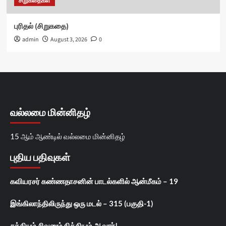
சிறுகதைகள்
புரிதல் (சிறுகதை)
admin
August 3, 2026
0
வல்லமை மின்னிதழ்
15 ஆம் ஆண்டில் வல்லமை மின்னிதழ்
புதிய பதிவுகள்
கவியரசர் கண்ணதாசனின் பாடல்களில் ஆன்மீகம் – 19
இங்கிலாந்திலிருந்து ஒரு மடல் – 315 (பகுதி-1)
சக்தியும் சிவனும் நித்தியம் ஆவார்!